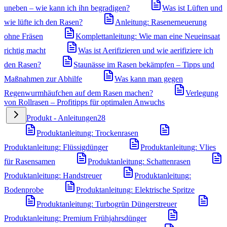
uneben – wie kann ich ihn begradigen?
Was ist Lüften und
wie lüfte ich den Rasen?
Anleitung: Rasenerneuerung
ohne Fräsen
Komplettanleitung: Wie man eine Neueinsaat
richtig macht
Was ist Aerifizieren und wie aerifiziere ich
den Rasen?
Staunässe im Rasen bekämpfen – Tipps und
Maßnahmen zur Abhilfe
Was kann man gegen
Regenwurmhäufchen auf dem Rasen machen?
Verlegung
von Rollrasen – Profitipps für optimalen Anwuchs
Produkt - Anleitungen
28
Produktanleitung: Trockenrasen
Produktanleitung: Flüssigdünger
Produktanleitung: Vlies
für Rasensamen
Produktanleitung: Schattenrasen
Produktanleitung: Handstreuer
Produktanleitung:
Bodenprobe
Produktanleitung: Elektrische Spritze
Produktanleitung: Turbogrün Düngerstreuer
Produktanleitung: Premium Frühjahrsdünger