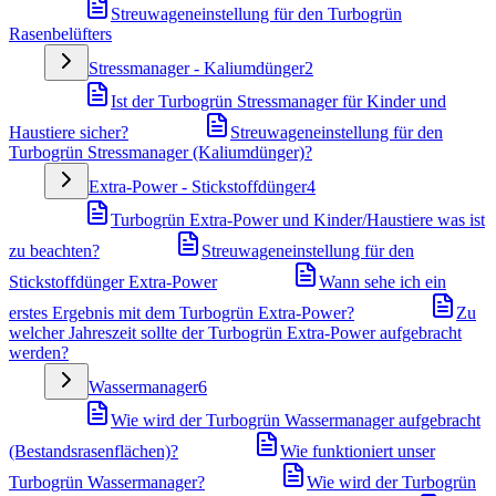
Streuwageneinstellung für den Turbogrün
Rasenbelüfters
Stressmanager - Kaliumdünger
2
Ist der Turbogrün Stressmanager für Kinder und
Haustiere sicher?
Streuwageneinstellung für den
Turbogrün Stressmanager (Kaliumdünger)?
Extra-Power - Stickstoffdünger
4
Turbogrün Extra-Power und Kinder/Haustiere was ist
zu beachten?
Streuwageneinstellung für den
Stickstoffdünger Extra-Power
Wann sehe ich ein
erstes Ergebnis mit dem Turbogrün Extra-Power?
Zu
welcher Jahreszeit sollte der Turbogrün Extra-Power aufgebracht
werden?
Wassermanager
6
Wie wird der Turbogrün Wassermanager aufgebracht
(Bestandsrasenflächen)?
Wie funktioniert unser
Turbogrün Wassermanager?
Wie wird der Turbogrün