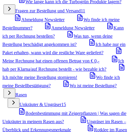
Wie lange kann ich die Turbogrün Produkte lagern?
Fragen zur Bestellung und Versand
11
Abmeldung Newsletter
Wo finde ich meine
Bestellnummer?
Anmeldung Newsletter
Kann
ich per Rechnung bestellen?
Was tun, wenn deine
Bestellung beschädigt angekommen ist?
Ich habe nur ein
Paket erhalten, wann wird die restliche Ware geliefert?
Meine Rechnung hat einen offenen Betrag von € 0,-
Ich
hab per Klarna/auf Rechnung bestellt - wie bezahle ich?
Ich möchte meine Bestellung stornieren!
Wo finde ich
meine Bestellbestätigung?
Wo ist meine Bestellung?
Rasen
Unkräuter & Ungräser
15
Bodenbestimmung mit Zeigerpflanzen | Was sagen die
Unkräuter in meinem Rasen aus?
Ungräser im Rasen –
Überblick und Erkennungsmerkmale
Rotklee im Rasen