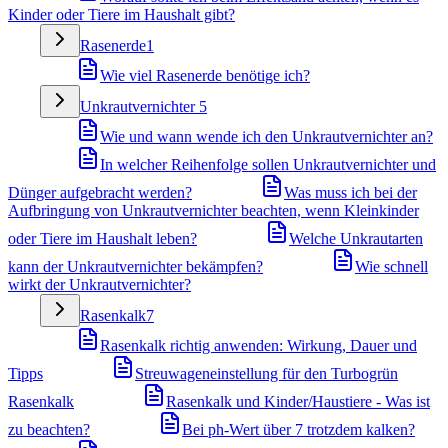
Kinder oder Tiere im Haushalt gibt?
Rasenerde
1
Wie viel Rasenerde benötige ich?
Unkrautvernichter
5
Wie und wann wende ich den Unkrautvernichter an?
In welcher Reihenfolge sollen Unkrautvernichter und
Dünger aufgebracht werden?
Was muss ich bei der
Aufbringung von Unkrautvernichter beachten, wenn Kleinkinder
oder Tiere im Haushalt leben?
Welche Unkrautarten
kann der Unkrautvernichter bekämpfen?
Wie schnell
wirkt der Unkrautvernichter?
Rasenkalk
7
Rasenkalk richtig anwenden: Wirkung, Dauer und
Tipps
Streuwageneinstellung für den Turbogrün
Rasenkalk
Rasenkalk und Kinder/Haustiere - Was ist
zu beachten?
Bei ph-Wert über 7 trotzdem kalken?