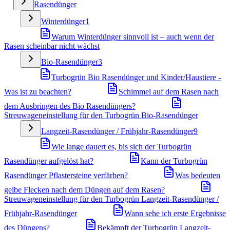
Rasendünger
Winterdünger
1
Warum Winterdünger sinnvoll ist – auch wenn der
Rasen scheinbar nicht wächst
Bio-Rasendünger
3
Turbogrün Bio Rasendünger und Kinder/Haustiere -
Was ist zu beachten?
Schimmel auf dem Rasen nach
dem Ausbringen des Bio Rasendüngers?
Streuwageneinstellung für den Turbogrün Bio-Rasendünger
Langzeit-Rasendünger / Frühjahr-Rasendünger
9
Wie lange dauert es, bis sich der Turbogrün
Rasendünger aufgelöst hat?
Kann der Turbogrün
Rasendünger Pflastersteine verfärben?
Was bedeuten
gelbe Flecken nach dem Düngen auf dem Rasen?
Streuwageneinstellung für den Turbogrün Langzeit-Rasendünger /
Frühjahr-Rasendünger
Wann sehe ich erste Ergebnisse
des Düngens?
Bekämpft der Turbogrün Langzeit-