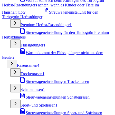
Worauf sollte ich beim Auftragen des Turbogrün
Herbst-Rasendüngers achten, wenn es Kinder oder Tiere im
Haushalt gibt?
Streuwageneinstellung für den
Turbogrün Herbstdünger
Premium Herbst-Rasendünger
1
Streuwageneinstellung für den Turbogrün Premium
Herbstdüngers
Flüssigdünger
1
Warum kommt der Flüssigdünger nicht aus dem
Beutel?
Rasensamen
4
Trockenrasen
1
Streuwageneinstellungen Trockenrasen
Schattenrasen
1
Streuwageneinstellungen Schattenrasen
Sport- und Spielrasen
1
Streuwageneinstellungen Sport- und Spielrasen