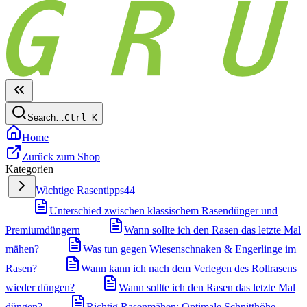
Search…
Ctrl
K
Home
Zurück zum Shop
Kategorien
Wichtige Rasentipps
44
Unterschied zwischen klassischem Rasendünger und
Premiumdüngern
Wann sollte ich den Rasen das letzte Mal
mähen?
Was tun gegen Wiesenschnaken & Engerlinge im
Rasen?
Wann kann ich nach dem Verlegen des Rollrasens
wieder düngen?
Wann sollte ich den Rasen das letzte Mal
düngen?
Richtig Rasenmähen: Optimale Schnitthöhe,