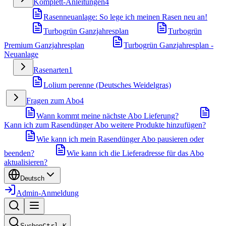
Komplett-Anleitungen
4
Rasenneuanlage: So lege ich meinen Rasen neu an!
Turbogrün Ganzjahresplan
Turbogrün
Premium Ganzjahresplan
Turbogrün Ganzjahresplan -
Neuanlage
Rasenarten
1
Lolium perenne (Deutsches Weidelgras)
Fragen zum Abo
4
Wann kommt meine nächste Abo Lieferung?
Kann ich zum Rasendünger Abo weitere Produkte hinzufügen?
Wie kann ich mein Rasendünger Abo pausieren oder
beenden?
Wie kann ich die Lieferadresse für das Abo
aktualisieren?
Deutsch
Admin-Anmeldung
Suchen
Ctrl
K