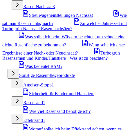
Rasen Nachsaat
3
Streuwageneinstellungen Nachsaat
Wie
sät man Rasen richtig nach?
Zu welcher Jahreszeit mit
Turbogrün Nachsaat Rasen nachsäen?
Was sollte ich beim Wässern beachten, um schnell eine
dichte Rasenfläche zu bekommen?
Wann sehe ich erste
Ergebnisse einer Nach- oder Neueinsaat?
Turbogrün
Rasensamen und Kinder/Haustiere - Was ist zu beachten?
Was bedeutet RSM?
Sonstige Rasenpflegeprodukte
Ameisen-Stopp
1
Sicherheit für Kinder und Haustiere
Rasensand
1
Wie viel Rasensand benötige ich?
Effektsand
1
Worauf sollte ich beim Effektsand achten, wenn es