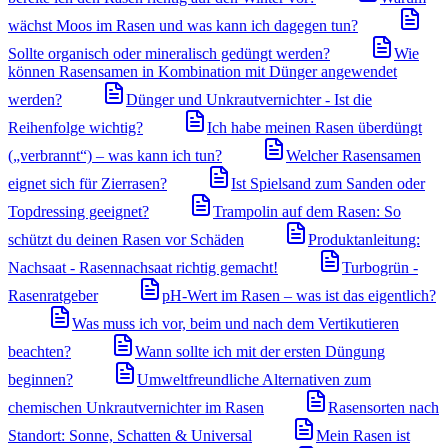
wächst Moos im Rasen und was kann ich dagegen tun?
Sollte organisch oder mineralisch gedüngt werden?
Wie
können Rasensamen in Kombination mit Dünger angewendet
werden?
Dünger und Unkrautvernichter - Ist die
Reihenfolge wichtig?
Ich habe meinen Rasen überdüngt
(„verbrannt“) – was kann ich tun?
Welcher Rasensamen
eignet sich für Zierrasen?
Ist Spielsand zum Sanden oder
Topdressing geeignet?
Trampolin auf dem Rasen: So
schützt du deinen Rasen vor Schäden
Produktanleitung:
Nachsaat - Rasennachsaat richtig gemacht!
Turbogrün -
Rasenratgeber
pH-Wert im Rasen – was ist das eigentlich?
Was muss ich vor, beim und nach dem Vertikutieren
beachten?
Wann sollte ich mit der ersten Düngung
beginnen?
Umweltfreundliche Alternativen zum
chemischen Unkrautvernichter im Rasen
Rasensorten nach
Standort: Sonne, Schatten & Universal
Mein Rasen ist