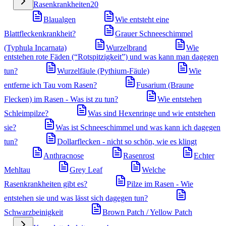
Rasenkrankheiten
20
Blaualgen
Wie entsteht eine
Blattfleckenkrankheit?
Grauer Schneeschimmel
(Typhula Incarnata)
Wurzelbrand
Wie
entstehen rote Fäden (“Rotspitzigkeit”) und was kann man dagegen
tun?
Wurzelfäule (Pythium-Fäule)
Wie
entferne ich Tau vom Rasen?
Fusarium (Braune
Flecken) im Rasen - Was ist zu tun?
Wie entstehen
Schleimpilze?
Was sind Hexenringe und wie entstehen
sie?
Was ist Schneeschimmel und was kann ich dagegen
tun?
Dollarflecken - nicht so schön, wie es klingt
Anthracnose
Rasenrost
Echter
Mehltau
Grey Leaf
Welche
Rasenkrankheiten gibt es?
Pilze im Rasen - Wie
entstehen sie und was lässt sich dagegen tun?
Schwarzbeinigkeit
Brown Patch / Yellow Patch