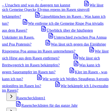
– Ursachen und was du dagegen tun kannst
Wie lässt
sich Gemeine Quecke Elymus repens im Rasen sinnvoll
bekämpfen?
Gänseblümchen im Rasen - Was kann ich
tun?
Wie entferne ich die Gemeine Rispe Poa trivialis
aus dem Rasen?
Überblick über die häufigsten
Unkräuter im Rasen.
Unterschied zwischen Poa Annua
und Poa Pratensis?
Was lässt sich gegen das Einjährige
Rispengras Poa annua im Rasen unternehmen?
Wie lässt
sich Hirse aus dem Rasen entfernen?
Wie lässt sich
Breitwegerich im Rasen bekämpfen?
Was kann ich
gegen Sauerampfer im Rasen tun?
Klee im Rasen - was
kann ich tun?
Wie werde ich Weißes Straußgras Agrostis
stolonifera im Rasen los?
Wie bekämpfe ich Löwenzahn
im Rasen?
Rasenchecklisten
1
Rasenchecklisten für das ganze Jahr