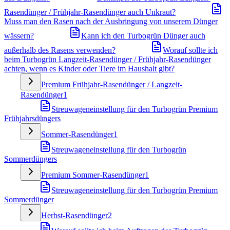
Rasendünger / Frühjahr-Rasendünger auch Unkraut?
Muss man den Rasen nach der Ausbringung von unserem Dünger
wässern?
Kann ich den Turbogrün Dünger auch
außerhalb des Rasens verwenden?
Worauf sollte ich
beim Turbogrün Langzeit-Rasendünger / Frühjahr-Rasendünger
achten, wenn es Kinder oder Tiere im Haushalt gibt?
Premium Frühjahr-Rasendünger / Langzeit-
Rasendünger
1
Streuwageneinstellung für den Turbogrün Premium
Frühjahrsdüngers
Sommer-Rasendünger
1
Streuwageneinstellung für den Turbogrün
Sommerdüngers
Premium Sommer-Rasendünger
1
Streuwageneinstellung für den Turbogrün Premium
Sommerdünger
Herbst-Rasendünger
2