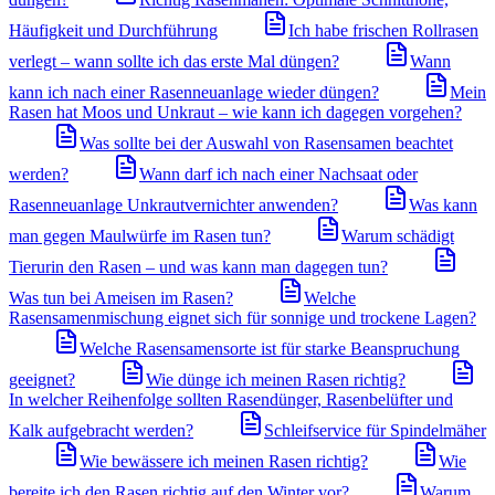
Häufigkeit und Durchführung
Ich habe frischen Rollrasen
verlegt – wann sollte ich das erste Mal düngen?
Wann
kann ich nach einer Rasenneuanlage wieder düngen?
Mein
Rasen hat Moos und Unkraut – wie kann ich dagegen vorgehen?
Was sollte bei der Auswahl von Rasensamen beachtet
werden?
Wann darf ich nach einer Nachsaat oder
Rasenneuanlage Unkrautvernichter anwenden?
Was kann
man gegen Maulwürfe im Rasen tun?
Warum schädigt
Tierurin den Rasen – und was kann man dagegen tun?
Was tun bei Ameisen im Rasen?
Welche
Rasensamenmischung eignet sich für sonnige und trockene Lagen?
Welche Rasensamensorte ist für starke Beanspruchung
geeignet?
Wie dünge ich meinen Rasen richtig?
In welcher Reihenfolge sollten Rasendünger, Rasenbelüfter und
Kalk aufgebracht werden?
Schleifservice für Spindelmäher
Wie bewässere ich meinen Rasen richtig?
Wie
bereite ich den Rasen richtig auf den Winter vor?
Warum