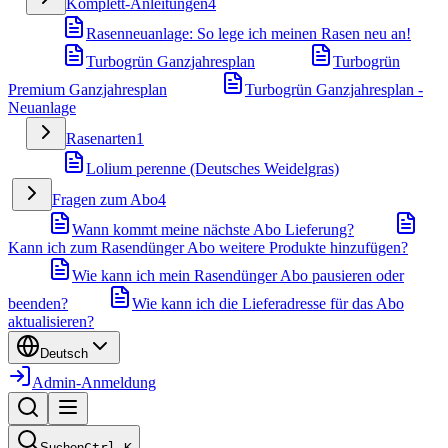
Komplett-Anleitungen
4
Rasenneuanlage: So lege ich meinen Rasen neu an!
Turbogrün Ganzjahresplan
Turbogrün
Premium Ganzjahresplan
Turbogrün Ganzjahresplan -
Neuanlage
Rasenarten
1
Lolium perenne (Deutsches Weidelgras)
Fragen zum Abo
4
Wann kommt meine nächste Abo Lieferung?
Kann ich zum Rasendünger Abo weitere Produkte hinzufügen?
Wie kann ich mein Rasendünger Abo pausieren oder
beenden?
Wie kann ich die Lieferadresse für das Abo
aktualisieren?
Deutsch
Admin-Anmeldung
Suchen
Ctrl
K