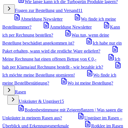
Wie lange kann ich die Turbogrün Produkte lagern?
Fragen zur Bestellung und Versand
11
Abmeldung Newsletter
Wo finde ich meine
Bestellnummer?
Anmeldung Newsletter
Kann
ich per Rechnung bestellen?
Was tun, wenn deine
Bestellung beschädigt angekommen ist?
Ich habe nur ein
Paket erhalten, wann wird die restliche Ware geliefert?
Meine Rechnung hat einen offenen Betrag von € 0,-
Ich
hab per Klarna/auf Rechnung bestellt - wie bezahle ich?
Ich möchte meine Bestellung stornieren!
Wo finde ich
meine Bestellbestätigung?
Wo ist meine Bestellung?
Rasen
Unkräuter & Ungräser
15
Bodenbestimmung mit Zeigerpflanzen | Was sagen die
Unkräuter in meinem Rasen aus?
Ungräser im Rasen –
Überblick und Erkennungsmerkmale
Rotklee im Rasen