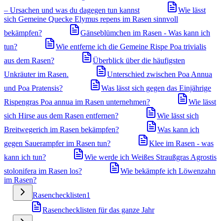
– Ursachen und was du dagegen tun kannst
Wie lässt
sich Gemeine Quecke Elymus repens im Rasen sinnvoll
bekämpfen?
Gänseblümchen im Rasen - Was kann ich
tun?
Wie entferne ich die Gemeine Rispe Poa trivialis
aus dem Rasen?
Überblick über die häufigsten
Unkräuter im Rasen.
Unterschied zwischen Poa Annua
und Poa Pratensis?
Was lässt sich gegen das Einjährige
Rispengras Poa annua im Rasen unternehmen?
Wie lässt
sich Hirse aus dem Rasen entfernen?
Wie lässt sich
Breitwegerich im Rasen bekämpfen?
Was kann ich
gegen Sauerampfer im Rasen tun?
Klee im Rasen - was
kann ich tun?
Wie werde ich Weißes Straußgras Agrostis
stolonifera im Rasen los?
Wie bekämpfe ich Löwenzahn
im Rasen?
Rasenchecklisten
1
Rasenchecklisten für das ganze Jahr