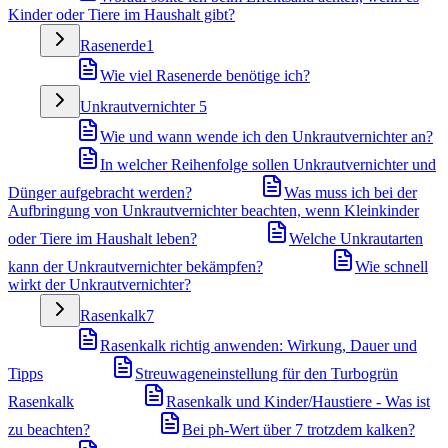
Kinder oder Tiere im Haushalt gibt?
Rasenerde
1
Wie viel Rasenerde benötige ich?
Unkrautvernichter
5
Wie und wann wende ich den Unkrautvernichter an?
In welcher Reihenfolge sollen Unkrautvernichter und
Dünger aufgebracht werden?
Was muss ich bei der
Aufbringung von Unkrautvernichter beachten, wenn Kleinkinder
oder Tiere im Haushalt leben?
Welche Unkrautarten
kann der Unkrautvernichter bekämpfen?
Wie schnell
wirkt der Unkrautvernichter?
Rasenkalk
7
Rasenkalk richtig anwenden: Wirkung, Dauer und
Tipps
Streuwageneinstellung für den Turbogrün
Rasenkalk
Rasenkalk und Kinder/Haustiere - Was ist
zu beachten?
Bei ph-Wert über 7 trotzdem kalken?