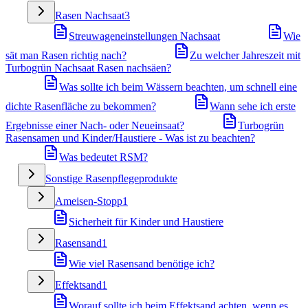
Rasen Nachsaat
3
Streuwageneinstellungen Nachsaat
Wie
sät man Rasen richtig nach?
Zu welcher Jahreszeit mit
Turbogrün Nachsaat Rasen nachsäen?
Was sollte ich beim Wässern beachten, um schnell eine
dichte Rasenfläche zu bekommen?
Wann sehe ich erste
Ergebnisse einer Nach- oder Neueinsaat?
Turbogrün
Rasensamen und Kinder/Haustiere - Was ist zu beachten?
Was bedeutet RSM?
Sonstige Rasenpflegeprodukte
Ameisen-Stopp
1
Sicherheit für Kinder und Haustiere
Rasensand
1
Wie viel Rasensand benötige ich?
Effektsand
1
Worauf sollte ich beim Effektsand achten, wenn es