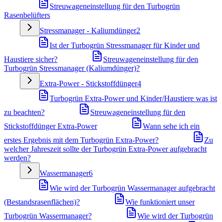
Streuwageneinstellung für den Turbogrün
Rasenbelüfters
Stressmanager - Kaliumdünger
2
Ist der Turbogrün Stressmanager für Kinder und
Haustiere sicher?
Streuwageneinstellung für den
Turbogrün Stressmanager (Kaliumdünger)?
Extra-Power - Stickstoffdünger
4
Turbogrün Extra-Power und Kinder/Haustiere was ist
zu beachten?
Streuwageneinstellung für den
Stickstoffdünger Extra-Power
Wann sehe ich ein
erstes Ergebnis mit dem Turbogrün Extra-Power?
Zu
welcher Jahreszeit sollte der Turbogrün Extra-Power aufgebracht
werden?
Wassermanager
6
Wie wird der Turbogrün Wassermanager aufgebracht
(Bestandsrasenflächen)?
Wie funktioniert unser
Turbogrün Wassermanager?
Wie wird der Turbogrün