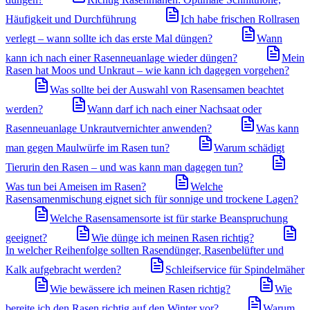
Häufigkeit und Durchführung
Ich habe frischen Rollrasen
verlegt – wann sollte ich das erste Mal düngen?
Wann
kann ich nach einer Rasenneuanlage wieder düngen?
Mein
Rasen hat Moos und Unkraut – wie kann ich dagegen vorgehen?
Was sollte bei der Auswahl von Rasensamen beachtet
werden?
Wann darf ich nach einer Nachsaat oder
Rasenneuanlage Unkrautvernichter anwenden?
Was kann
man gegen Maulwürfe im Rasen tun?
Warum schädigt
Tierurin den Rasen – und was kann man dagegen tun?
Was tun bei Ameisen im Rasen?
Welche
Rasensamenmischung eignet sich für sonnige und trockene Lagen?
Welche Rasensamensorte ist für starke Beanspruchung
geeignet?
Wie dünge ich meinen Rasen richtig?
In welcher Reihenfolge sollten Rasendünger, Rasenbelüfter und
Kalk aufgebracht werden?
Schleifservice für Spindelmäher
Wie bewässere ich meinen Rasen richtig?
Wie
bereite ich den Rasen richtig auf den Winter vor?
Warum