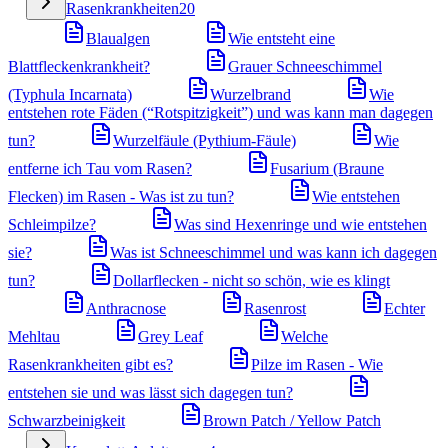
Rasenkrankheiten
20
Blaualgen
Wie entsteht eine
Blattfleckenkrankheit?
Grauer Schneeschimmel
(Typhula Incarnata)
Wurzelbrand
Wie
entstehen rote Fäden (“Rotspitzigkeit”) und was kann man dagegen
tun?
Wurzelfäule (Pythium-Fäule)
Wie
entferne ich Tau vom Rasen?
Fusarium (Braune
Flecken) im Rasen - Was ist zu tun?
Wie entstehen
Schleimpilze?
Was sind Hexenringe und wie entstehen
sie?
Was ist Schneeschimmel und was kann ich dagegen
tun?
Dollarflecken - nicht so schön, wie es klingt
Anthracnose
Rasenrost
Echter
Mehltau
Grey Leaf
Welche
Rasenkrankheiten gibt es?
Pilze im Rasen - Wie
entstehen sie und was lässt sich dagegen tun?
Schwarzbeinigkeit
Brown Patch / Yellow Patch