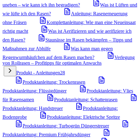
uneben – wie kann ich ihn begradigen?
Was ist Lüften und
wie lüfte ich den Rasen?
Anleitung: Rasenerneuerung
ohne Fräsen
Komplettanleitung: Wie man eine Neueinsaat
richtig macht
Was ist Aerifizieren und wie aerifiziere ich
den Rasen?
Staunässe im Rasen bekämpfen – Tipps und
Maßnahmen zur Abhilfe
Was kann man gegen
Regenwurmhäufchen auf dem Rasen machen?
Verlegung
von Rollrasen – Profitipps für optimalen Anwuchs
Produkt - Anleitungen
28
Produktanleitung: Trockenrasen
Produktanleitung: Flüssigdünger
Produktanleitung: Vlies
für Rasensamen
Produktanleitung: Schattenrasen
Produktanleitung: Handstreuer
Produktanleitung:
Bodenprobe
Produktanleitung: Elektrische Spritze
Produktanleitung: Turbogrün Düngerstreuer
Produktanleitung: Premium Frühjahrsdünger