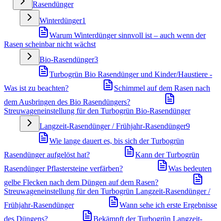
Rasendünger
Winterdünger
1
Warum Winterdünger sinnvoll ist – auch wenn der
Rasen scheinbar nicht wächst
Bio-Rasendünger
3
Turbogrün Bio Rasendünger und Kinder/Haustiere -
Was ist zu beachten?
Schimmel auf dem Rasen nach
dem Ausbringen des Bio Rasendüngers?
Streuwageneinstellung für den Turbogrün Bio-Rasendünger
Langzeit-Rasendünger / Frühjahr-Rasendünger
9
Wie lange dauert es, bis sich der Turbogrün
Rasendünger aufgelöst hat?
Kann der Turbogrün
Rasendünger Pflastersteine verfärben?
Was bedeuten
gelbe Flecken nach dem Düngen auf dem Rasen?
Streuwageneinstellung für den Turbogrün Langzeit-Rasendünger /
Frühjahr-Rasendünger
Wann sehe ich erste Ergebnisse
des Düngens?
Bekämpft der Turbogrün Langzeit-