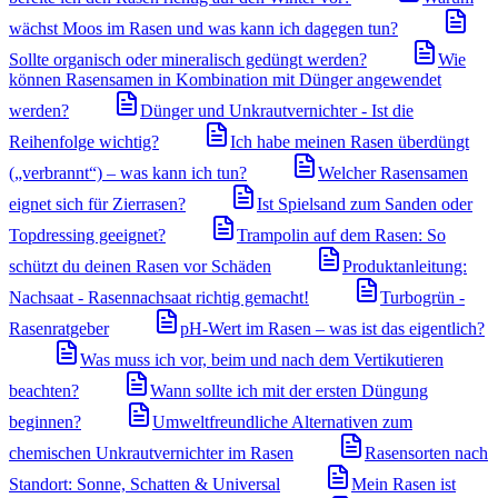
wächst Moos im Rasen und was kann ich dagegen tun?
Sollte organisch oder mineralisch gedüngt werden?
Wie
können Rasensamen in Kombination mit Dünger angewendet
werden?
Dünger und Unkrautvernichter - Ist die
Reihenfolge wichtig?
Ich habe meinen Rasen überdüngt
(„verbrannt“) – was kann ich tun?
Welcher Rasensamen
eignet sich für Zierrasen?
Ist Spielsand zum Sanden oder
Topdressing geeignet?
Trampolin auf dem Rasen: So
schützt du deinen Rasen vor Schäden
Produktanleitung:
Nachsaat - Rasennachsaat richtig gemacht!
Turbogrün -
Rasenratgeber
pH-Wert im Rasen – was ist das eigentlich?
Was muss ich vor, beim und nach dem Vertikutieren
beachten?
Wann sollte ich mit der ersten Düngung
beginnen?
Umweltfreundliche Alternativen zum
chemischen Unkrautvernichter im Rasen
Rasensorten nach
Standort: Sonne, Schatten & Universal
Mein Rasen ist