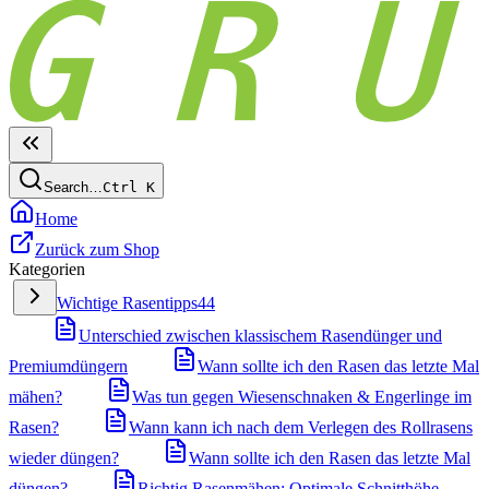
Search…
Ctrl
K
Home
Zurück zum Shop
Kategorien
Wichtige Rasentipps
44
Unterschied zwischen klassischem Rasendünger und
Premiumdüngern
Wann sollte ich den Rasen das letzte Mal
mähen?
Was tun gegen Wiesenschnaken & Engerlinge im
Rasen?
Wann kann ich nach dem Verlegen des Rollrasens
wieder düngen?
Wann sollte ich den Rasen das letzte Mal
düngen?
Richtig Rasenmähen: Optimale Schnitthöhe,