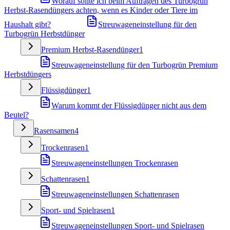
Worauf sollte ich beim Auftragen des Turbogrün
Herbst-Rasendüngers achten, wenn es Kinder oder Tiere im
Haushalt gibt?
Streuwageneinstellung für den
Turbogrün Herbstdünger
Premium Herbst-Rasendünger
1
Streuwageneinstellung für den Turbogrün Premium
Herbstdüngers
Flüssigdünger
1
Warum kommt der Flüssigdünger nicht aus dem
Beutel?
Rasensamen
4
Trockenrasen
1
Streuwageneinstellungen Trockenrasen
Schattenrasen
1
Streuwageneinstellungen Schattenrasen
Sport- und Spielrasen
1
Streuwageneinstellungen Sport- und Spielrasen