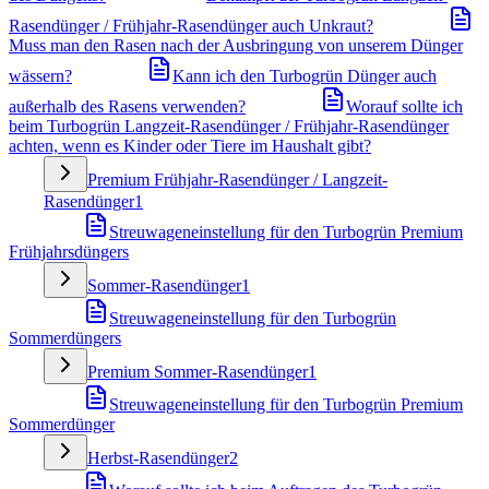
Rasendünger / Frühjahr-Rasendünger auch Unkraut?
Muss man den Rasen nach der Ausbringung von unserem Dünger
wässern?
Kann ich den Turbogrün Dünger auch
außerhalb des Rasens verwenden?
Worauf sollte ich
beim Turbogrün Langzeit-Rasendünger / Frühjahr-Rasendünger
achten, wenn es Kinder oder Tiere im Haushalt gibt?
Premium Frühjahr-Rasendünger / Langzeit-
Rasendünger
1
Streuwageneinstellung für den Turbogrün Premium
Frühjahrsdüngers
Sommer-Rasendünger
1
Streuwageneinstellung für den Turbogrün
Sommerdüngers
Premium Sommer-Rasendünger
1
Streuwageneinstellung für den Turbogrün Premium
Sommerdünger
Herbst-Rasendünger
2