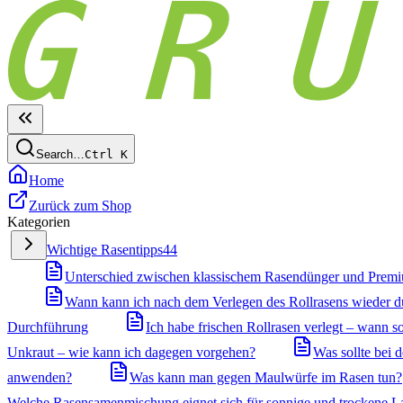
Search…
Ctrl
K
Home
Zurück zum Shop
Kategorien
Wichtige Rasentipps
44
Unterschied zwischen klassischem Rasendünger und Prem
Wann kann ich nach dem Verlegen des Rollrasens wieder 
Durchführung
Ich habe frischen Rollrasen verlegt – wann so
Unkraut – wie kann ich dagegen vorgehen?
Was sollte bei
anwenden?
Was kann man gegen Maulwürfe im Rasen tun?
Welche Rasensamenmischung eignet sich für sonnige und trockene L