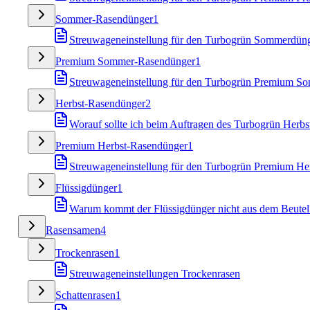
Sommer-Rasendünger
1
Streuwageneinstellung für den Turbogrün Sommerdün
Premium Sommer-Rasendünger
1
Streuwageneinstellung für den Turbogrün Premium S
Herbst-Rasendünger
2
Worauf sollte ich beim Auftragen des Turbogrün Herbs
Premium Herbst-Rasendünger
1
Streuwageneinstellung für den Turbogrün Premium He
Flüssigdünger
1
Warum kommt der Flüssigdünger nicht aus dem Beutel
Rasensamen
4
Trockenrasen
1
Streuwageneinstellungen Trockenrasen
Schattenrasen
1