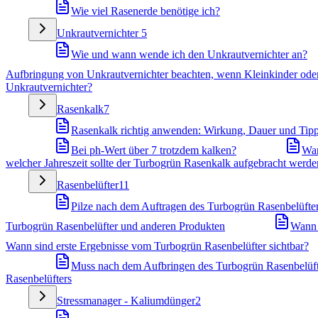
Wie viel Rasenerde benötige ich?
Unkrautvernichter
5
Wie und wann wende ich den Unkrautvernichter an?
Aufbringung von Unkrautvernichter beachten, wenn Kleinkinder oder
Unkrautvernichter?
Rasenkalk
7
Rasenkalk richtig anwenden: Wirkung, Dauer und Tip
Bei ph-Wert über 7 trotzdem kalken?
War
welcher Jahreszeit sollte der Turbogrün Rasenkalk aufgebracht werde
Rasenbelüfter
11
Pilze nach dem Auftragen des Turbogrün Rasenbelüfters
Turbogrün Rasenbelüfter und anderen Produkten
Wann 
Wann sind erste Ergebnisse vom Turbogrün Rasenbelüfter sichtbar?
Muss nach dem Aufbringen des Turbogrün Rasenbelüft
Rasenbelüfters
Stressmanager - Kaliumdünger
2