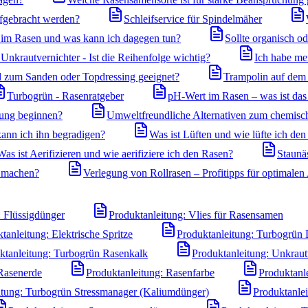
ufgebracht werden?
Schleifservice für Spindelmäher
m Rasen und was kann ich dagegen tun?
Sollte organisch o
nkrautvernichter - Ist die Reihenfolge wichtig?
Ich habe me
nd zum Sanden oder Topdressing geeignet?
Trampolin auf dem 
Turbogrün - Rasenratgeber
pH-Wert im Rasen – was ist das 
gung beginnen?
Umweltfreundliche Alternativen zum chemisc
ann ich ihn begradigen?
Was ist Lüften und wie lüfte ich de
Was ist Aerifizieren und wie aerifiziere ich den Rasen?
Staunä
 machen?
Verlegung von Rollrasen – Profitipps für optimale
: Flüssigdünger
Produktanleitung: Vlies für Rasensamen
tanleitung: Elektrische Spritze
Produktanleitung: Turbogrün 
ktanleitung: Turbogrün Rasenkalk
Produktanleitung: Unkraut
 Rasenerde
Produktanleitung: Rasenfarbe
Produktanl
itung: Turbogrün Stressmanager (Kaliumdünger)
Produktanle