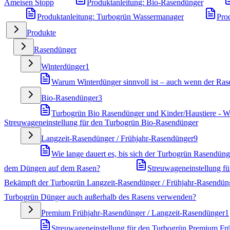
Ameisen Stopp
Produktanleitung: Bio-Rasendünger
Produktanleitung: Turbogrün Wassermanager
Pro
Produkte
Rasendünger
Winterdünger
1
Warum Winterdünger sinnvoll ist – auch wenn der Rase
Bio-Rasendünger
3
Turbogrün Bio Rasendünger und Kinder/Haustiere - Wa
Streuwageneinstellung für den Turbogrün Bio-Rasendünger
Langzeit-Rasendünger / Frühjahr-Rasendünger
9
Wie lange dauert es, bis sich der Turbogrün Rasendünge
dem Düngen auf dem Rasen?
Streuwageneinstellung f
Bekämpft der Turbogrün Langzeit-Rasendünger / Frühjahr-Rasendün
Turbogrün Dünger auch außerhalb des Rasens verwenden?
Premium Frühjahr-Rasendünger / Langzeit-Rasendünger
1
Streuwageneinstellung für den Turbogrün Premium Fr