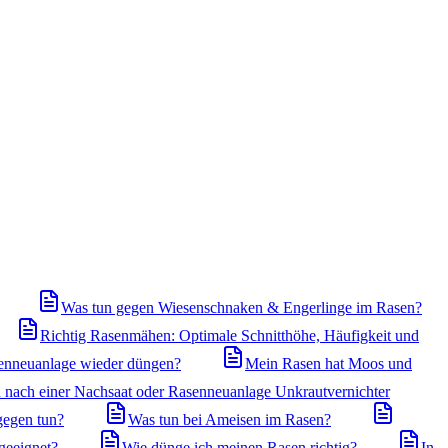
Was tun gegen Wiesenschnaken & Engerlinge im Rasen?
Richtig Rasenmähen: Optimale Schnitthöhe, Häufigkeit und
enneuanlage wieder düngen?
Mein Rasen hat Moos und
 nach einer Nachsaat oder Rasenneuanlage Unkrautvernichter
gegen tun?
Was tun bei Ameisen im Rasen?
geeignet?
Wie dünge ich meinen Rasen richtig?
In