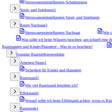
Streuwageneinstellungen Schattenrasen
Sport- und Spielrasen
1
Streuwageneinstellungen Sport- und Spielrasen
Rasen Nachsaat
3
Streuwageneinstellungen Nachsaat
Wie s
Was sollte ich beim Wässern beachten, um schnell eine 
Rasensamen und Kinder/Haustiere - Was ist zu beachten?
Sonstige Rasenpflegeprodukte
Ameisen-Stopp
1
Sicherheit für Kinder und Haustiere
Rasensand
1
Wie viel Rasensand benötige ich?
Effektsand
1
Worauf sollte ich beim Effektsand achten, wenn es Kin
Rasenerde
1