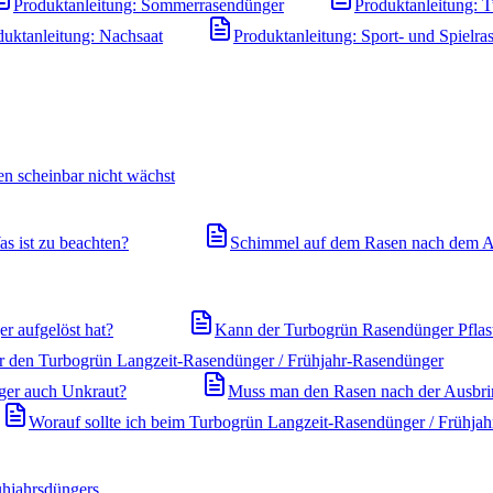
Produktanleitung: Sommerrasendünger
Produktanleitung: 
duktanleitung: Nachsaat
Produktanleitung: Sport- und Spielra
n scheinbar nicht wächst
s ist zu beachten?
Schimmel auf dem Rasen nach dem A
r aufgelöst hat?
Kann der Turbogrün Rasendünger Pflast
ür den Turbogrün Langzeit-Rasendünger / Frühjahr-Rasendünger
ger auch Unkraut?
Muss man den Rasen nach der Ausbr
Worauf sollte ich beim Turbogrün Langzeit-Rasendünger / Frühjah
ühjahrsdüngers