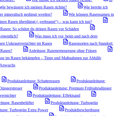
Wie bewässere ich meinen Rasen richtig?
Wie bereite ich
der mineralisch gedüngt werden?
Wie können Rasensamen in
inen Rasen überdüngt („verbrannt“) – was kann ich tun?
Rasen: So schützt du deinen Rasen vor Schäden
eigentlich?
Was muss ich vor, beim und nach dem
hen Unkrautvernichter im Rasen
Rasensorten nach Standort:
n Rasen?
Anleitung: Rasenerneuerung ohne Fräsen
sse im Rasen bekämpfen – Tipps und Maßnahmen zur Abhilfe
n Anwuchs
Produktanleitung: Schattenrasen
Produktanleitung:
Düngerstreuer
Produktanleitung: Premium Frühjahrsdünger
vernichter
Produktanleitung: Effektsand
eitung: Rasenbelüfter
Produktanleitung: Turbogrün
itung: Turbogrün Extra Power
Produktbeschreibung