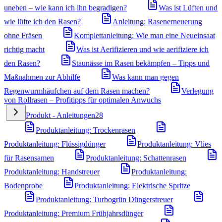
uneben – wie kann ich ihn begradigen?
Was ist Lüften und
wie lüfte ich den Rasen?
Anleitung: Rasenerneuerung
ohne Fräsen
Komplettanleitung: Wie man eine Neueinsaat
richtig macht
Was ist Aerifizieren und wie aerifiziere ich
den Rasen?
Staunässe im Rasen bekämpfen – Tipps und
Maßnahmen zur Abhilfe
Was kann man gegen
Regenwurmhäufchen auf dem Rasen machen?
Verlegung
von Rollrasen – Profitipps für optimalen Anwuchs
Produkt - Anleitungen
28
Produktanleitung: Trockenrasen
Produktanleitung: Flüssigdünger
Produktanleitung: Vlies
für Rasensamen
Produktanleitung: Schattenrasen
Produktanleitung: Handstreuer
Produktanleitung:
Bodenprobe
Produktanleitung: Elektrische Spritze
Produktanleitung: Turbogrün Düngerstreuer
Produktanleitung: Premium Frühjahrsdünger