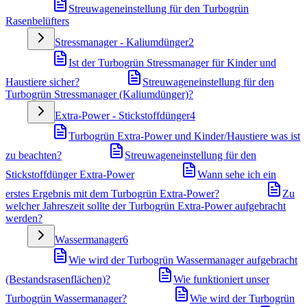
Streuwageneinstellung für den Turbogrün
Rasenbelüfters
Stressmanager - Kaliumdünger
2
Ist der Turbogrün Stressmanager für Kinder und
Haustiere sicher?
Streuwageneinstellung für den
Turbogrün Stressmanager (Kaliumdünger)?
Extra-Power - Stickstoffdünger
4
Turbogrün Extra-Power und Kinder/Haustiere was ist
zu beachten?
Streuwageneinstellung für den
Stickstoffdünger Extra-Power
Wann sehe ich ein
erstes Ergebnis mit dem Turbogrün Extra-Power?
Zu
welcher Jahreszeit sollte der Turbogrün Extra-Power aufgebracht
werden?
Wassermanager
6
Wie wird der Turbogrün Wassermanager aufgebracht
(Bestandsrasenflächen)?
Wie funktioniert unser
Turbogrün Wassermanager?
Wie wird der Turbogrün