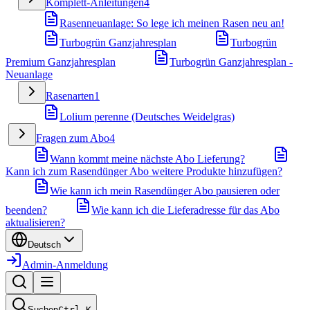
Komplett-Anleitungen
4
Rasenneuanlage: So lege ich meinen Rasen neu an!
Turbogrün Ganzjahresplan
Turbogrün
Premium Ganzjahresplan
Turbogrün Ganzjahresplan -
Neuanlage
Rasenarten
1
Lolium perenne (Deutsches Weidelgras)
Fragen zum Abo
4
Wann kommt meine nächste Abo Lieferung?
Kann ich zum Rasendünger Abo weitere Produkte hinzufügen?
Wie kann ich mein Rasendünger Abo pausieren oder
beenden?
Wie kann ich die Lieferadresse für das Abo
aktualisieren?
Deutsch
Admin-Anmeldung
Suchen
Ctrl
K