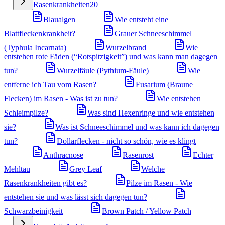
Rasenkrankheiten
20
Blaualgen
Wie entsteht eine
Blattfleckenkrankheit?
Grauer Schneeschimmel
(Typhula Incarnata)
Wurzelbrand
Wie
entstehen rote Fäden (“Rotspitzigkeit”) und was kann man dagegen
tun?
Wurzelfäule (Pythium-Fäule)
Wie
entferne ich Tau vom Rasen?
Fusarium (Braune
Flecken) im Rasen - Was ist zu tun?
Wie entstehen
Schleimpilze?
Was sind Hexenringe und wie entstehen
sie?
Was ist Schneeschimmel und was kann ich dagegen
tun?
Dollarflecken - nicht so schön, wie es klingt
Anthracnose
Rasenrost
Echter
Mehltau
Grey Leaf
Welche
Rasenkrankheiten gibt es?
Pilze im Rasen - Wie
entstehen sie und was lässt sich dagegen tun?
Schwarzbeinigkeit
Brown Patch / Yellow Patch