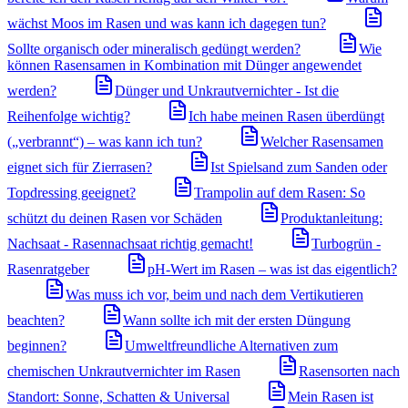
wächst Moos im Rasen und was kann ich dagegen tun?
Sollte organisch oder mineralisch gedüngt werden?
Wie
können Rasensamen in Kombination mit Dünger angewendet
werden?
Dünger und Unkrautvernichter - Ist die
Reihenfolge wichtig?
Ich habe meinen Rasen überdüngt
(„verbrannt“) – was kann ich tun?
Welcher Rasensamen
eignet sich für Zierrasen?
Ist Spielsand zum Sanden oder
Topdressing geeignet?
Trampolin auf dem Rasen: So
schützt du deinen Rasen vor Schäden
Produktanleitung:
Nachsaat - Rasennachsaat richtig gemacht!
Turbogrün -
Rasenratgeber
pH-Wert im Rasen – was ist das eigentlich?
Was muss ich vor, beim und nach dem Vertikutieren
beachten?
Wann sollte ich mit der ersten Düngung
beginnen?
Umweltfreundliche Alternativen zum
chemischen Unkrautvernichter im Rasen
Rasensorten nach
Standort: Sonne, Schatten & Universal
Mein Rasen ist