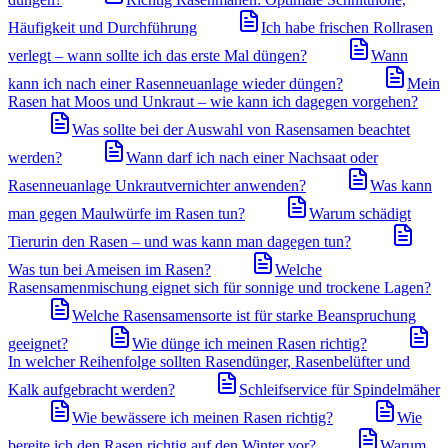
Häufigkeit und Durchführung
Ich habe frischen Rollrasen
verlegt – wann sollte ich das erste Mal düngen?
Wann
kann ich nach einer Rasenneuanlage wieder düngen?
Mein
Rasen hat Moos und Unkraut – wie kann ich dagegen vorgehen?
Was sollte bei der Auswahl von Rasensamen beachtet
werden?
Wann darf ich nach einer Nachsaat oder
Rasenneuanlage Unkrautvernichter anwenden?
Was kann
man gegen Maulwürfe im Rasen tun?
Warum schädigt
Tierurin den Rasen – und was kann man dagegen tun?
Was tun bei Ameisen im Rasen?
Welche
Rasensamenmischung eignet sich für sonnige und trockene Lagen?
Welche Rasensamensorte ist für starke Beanspruchung
geeignet?
Wie dünge ich meinen Rasen richtig?
In welcher Reihenfolge sollten Rasendünger, Rasenbelüfter und
Kalk aufgebracht werden?
Schleifservice für Spindelmäher
Wie bewässere ich meinen Rasen richtig?
Wie
bereite ich den Rasen richtig auf den Winter vor?
Warum