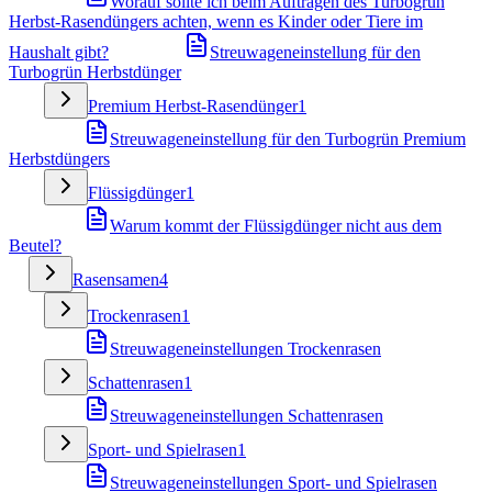
Worauf sollte ich beim Auftragen des Turbogrün
Herbst-Rasendüngers achten, wenn es Kinder oder Tiere im
Haushalt gibt?
Streuwageneinstellung für den
Turbogrün Herbstdünger
Premium Herbst-Rasendünger
1
Streuwageneinstellung für den Turbogrün Premium
Herbstdüngers
Flüssigdünger
1
Warum kommt der Flüssigdünger nicht aus dem
Beutel?
Rasensamen
4
Trockenrasen
1
Streuwageneinstellungen Trockenrasen
Schattenrasen
1
Streuwageneinstellungen Schattenrasen
Sport- und Spielrasen
1
Streuwageneinstellungen Sport- und Spielrasen