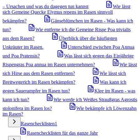
– Ursachen und was du dagegen tun kannst
Wie lässt
sich Gemeine Quecke Elymus repens im Rasen sinnvoll
bekämpfen?
Gänseblümchen im Rasen - Was kann ich
tun?
Wie entferne ich die Gemeine Rispe Poa trivialis
aus dem Rasen?
Überblick über die häufigsten
Unkräuter im Rasen.
Unterschied zwischen Poa Annua
und Poa Pratensis?
Was lässt sich gegen das Einjährige
Rispengras Poa annua im Rasen unternehmen?
Wie lässt
sich Hirse aus dem Rasen entfernen?
Wie lässt sich
Breitwegerich im Rasen bekämpfen?
Was kann ich
gegen Sauerampfer im Rasen tun?
Klee im Rasen - was
kann ich tun?
Wie werde ich Weißes Straußgras Agrostis
stolonifera im Rasen los?
Wie bekämpfe ich Löwenzahn
im Rasen?
Rasenchecklisten
1
Rasenchecklisten für das ganze Jahr