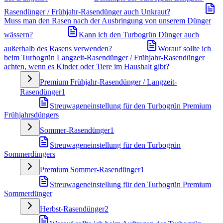
Rasendünger / Frühjahr-Rasendünger auch Unkraut?
Muss man den Rasen nach der Ausbringung von unserem Dünger
wässern?
Kann ich den Turbogrün Dünger auch
außerhalb des Rasens verwenden?
Worauf sollte ich
beim Turbogrün Langzeit-Rasendünger / Frühjahr-Rasendünger
achten, wenn es Kinder oder Tiere im Haushalt gibt?
Premium Frühjahr-Rasendünger / Langzeit-
Rasendünger
1
Streuwageneinstellung für den Turbogrün Premium
Frühjahrsdüngers
Sommer-Rasendünger
1
Streuwageneinstellung für den Turbogrün
Sommerdüngers
Premium Sommer-Rasendünger
1
Streuwageneinstellung für den Turbogrün Premium
Sommerdünger
Herbst-Rasendünger
2