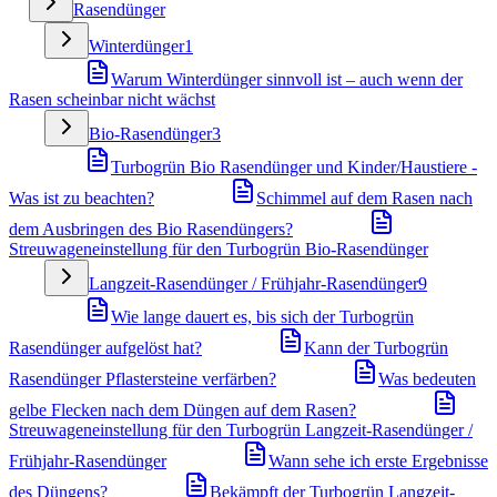
Rasendünger
Winterdünger
1
Warum Winterdünger sinnvoll ist – auch wenn der
Rasen scheinbar nicht wächst
Bio-Rasendünger
3
Turbogrün Bio Rasendünger und Kinder/Haustiere -
Was ist zu beachten?
Schimmel auf dem Rasen nach
dem Ausbringen des Bio Rasendüngers?
Streuwageneinstellung für den Turbogrün Bio-Rasendünger
Langzeit-Rasendünger / Frühjahr-Rasendünger
9
Wie lange dauert es, bis sich der Turbogrün
Rasendünger aufgelöst hat?
Kann der Turbogrün
Rasendünger Pflastersteine verfärben?
Was bedeuten
gelbe Flecken nach dem Düngen auf dem Rasen?
Streuwageneinstellung für den Turbogrün Langzeit-Rasendünger /
Frühjahr-Rasendünger
Wann sehe ich erste Ergebnisse
des Düngens?
Bekämpft der Turbogrün Langzeit-