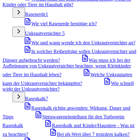
Kinder oder Tiere im Haushalt gibt?
Rasenerde
1
Wie viel Rasenerde benötige ich?
Unkrautvernichter
5
Wie und wann wende ich den Unkrautvernichter an?
In welcher Reihenfolge sollen Unkrautvernichter und
Dünger aufgebracht werden?
Was muss ich bei der
Aufbringung von Unkrautvernichter beachten, wenn Kleinkinder
oder Tiere im Haushalt leben?
Welche Unkrautarten
kann der Unkrautvernichter bekämpfen?
Wie schnell
wirkt der Unkrautvernichter?
Rasenkalk
7
Rasenkalk richtig anwenden: Wirkung, Dauer und
Tipps
Streuwageneinstellung für den Turbogrün
Rasenkalk
Rasenkalk und Kinder/Haustiere - Was ist
zu beachten?
Bei ph-Wert über 7 trotzdem kalken?