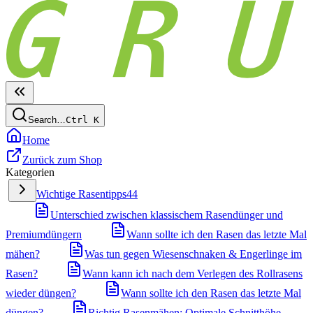
Search…
Ctrl
K
Home
Zurück zum Shop
Kategorien
Wichtige Rasentipps
44
Unterschied zwischen klassischem Rasendünger und
Premiumdüngern
Wann sollte ich den Rasen das letzte Mal
mähen?
Was tun gegen Wiesenschnaken & Engerlinge im
Rasen?
Wann kann ich nach dem Verlegen des Rollrasens
wieder düngen?
Wann sollte ich den Rasen das letzte Mal
düngen?
Richtig Rasenmähen: Optimale Schnitthöhe,