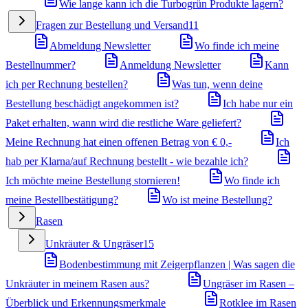
Wie lange kann ich die Turbogrün Produkte lagern?
Fragen zur Bestellung und Versand
11
Abmeldung Newsletter
Wo finde ich meine
Bestellnummer?
Anmeldung Newsletter
Kann
ich per Rechnung bestellen?
Was tun, wenn deine
Bestellung beschädigt angekommen ist?
Ich habe nur ein
Paket erhalten, wann wird die restliche Ware geliefert?
Meine Rechnung hat einen offenen Betrag von € 0,-
Ich
hab per Klarna/auf Rechnung bestellt - wie bezahle ich?
Ich möchte meine Bestellung stornieren!
Wo finde ich
meine Bestellbestätigung?
Wo ist meine Bestellung?
Rasen
Unkräuter & Ungräser
15
Bodenbestimmung mit Zeigerpflanzen | Was sagen die
Unkräuter in meinem Rasen aus?
Ungräser im Rasen –
Überblick und Erkennungsmerkmale
Rotklee im Rasen