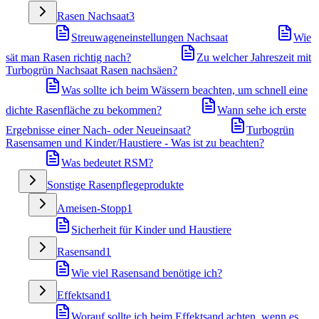
Rasen Nachsaat
3
Streuwageneinstellungen Nachsaat
Wie
sät man Rasen richtig nach?
Zu welcher Jahreszeit mit
Turbogrün Nachsaat Rasen nachsäen?
Was sollte ich beim Wässern beachten, um schnell eine
dichte Rasenfläche zu bekommen?
Wann sehe ich erste
Ergebnisse einer Nach- oder Neueinsaat?
Turbogrün
Rasensamen und Kinder/Haustiere - Was ist zu beachten?
Was bedeutet RSM?
Sonstige Rasenpflegeprodukte
Ameisen-Stopp
1
Sicherheit für Kinder und Haustiere
Rasensand
1
Wie viel Rasensand benötige ich?
Effektsand
1
Worauf sollte ich beim Effektsand achten, wenn es