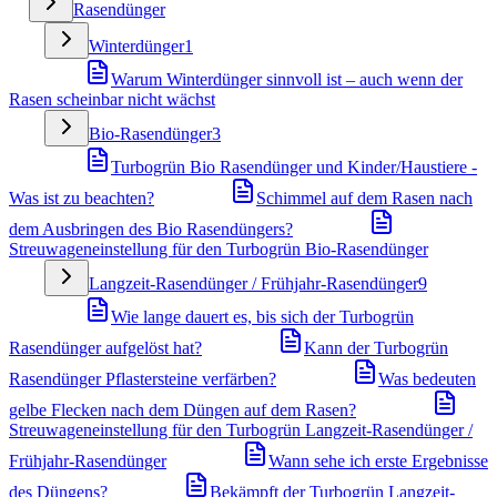
Rasendünger
Winterdünger
1
Warum Winterdünger sinnvoll ist – auch wenn der
Rasen scheinbar nicht wächst
Bio-Rasendünger
3
Turbogrün Bio Rasendünger und Kinder/Haustiere -
Was ist zu beachten?
Schimmel auf dem Rasen nach
dem Ausbringen des Bio Rasendüngers?
Streuwageneinstellung für den Turbogrün Bio-Rasendünger
Langzeit-Rasendünger / Frühjahr-Rasendünger
9
Wie lange dauert es, bis sich der Turbogrün
Rasendünger aufgelöst hat?
Kann der Turbogrün
Rasendünger Pflastersteine verfärben?
Was bedeuten
gelbe Flecken nach dem Düngen auf dem Rasen?
Streuwageneinstellung für den Turbogrün Langzeit-Rasendünger /
Frühjahr-Rasendünger
Wann sehe ich erste Ergebnisse
des Düngens?
Bekämpft der Turbogrün Langzeit-