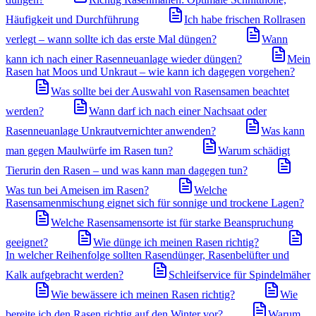
Häufigkeit und Durchführung
Ich habe frischen Rollrasen
verlegt – wann sollte ich das erste Mal düngen?
Wann
kann ich nach einer Rasenneuanlage wieder düngen?
Mein
Rasen hat Moos und Unkraut – wie kann ich dagegen vorgehen?
Was sollte bei der Auswahl von Rasensamen beachtet
werden?
Wann darf ich nach einer Nachsaat oder
Rasenneuanlage Unkrautvernichter anwenden?
Was kann
man gegen Maulwürfe im Rasen tun?
Warum schädigt
Tierurin den Rasen – und was kann man dagegen tun?
Was tun bei Ameisen im Rasen?
Welche
Rasensamenmischung eignet sich für sonnige und trockene Lagen?
Welche Rasensamensorte ist für starke Beanspruchung
geeignet?
Wie dünge ich meinen Rasen richtig?
In welcher Reihenfolge sollten Rasendünger, Rasenbelüfter und
Kalk aufgebracht werden?
Schleifservice für Spindelmäher
Wie bewässere ich meinen Rasen richtig?
Wie
bereite ich den Rasen richtig auf den Winter vor?
Warum