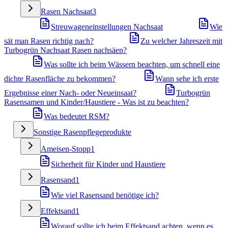
Rasen Nachsaat
3
Streuwageneinstellungen Nachsaat
Wie
sät man Rasen richtig nach?
Zu welcher Jahreszeit mit
Turbogrün Nachsaat Rasen nachsäen?
Was sollte ich beim Wässern beachten, um schnell eine
dichte Rasenfläche zu bekommen?
Wann sehe ich erste
Ergebnisse einer Nach- oder Neueinsaat?
Turbogrün
Rasensamen und Kinder/Haustiere - Was ist zu beachten?
Was bedeutet RSM?
Sonstige Rasenpflegeprodukte
Ameisen-Stopp
1
Sicherheit für Kinder und Haustiere
Rasensand
1
Wie viel Rasensand benötige ich?
Effektsand
1
Worauf sollte ich beim Effektsand achten, wenn es