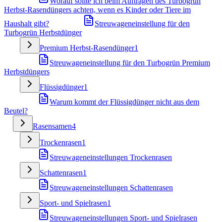
Worauf sollte ich beim Auftragen des Turbogrün
Herbst-Rasendüngers achten, wenn es Kinder oder Tiere im
Haushalt gibt?
Streuwageneinstellung für den
Turbogrün Herbstdünger
Premium Herbst-Rasendünger
1
Streuwageneinstellung für den Turbogrün Premium
Herbstdüngers
Flüssigdünger
1
Warum kommt der Flüssigdünger nicht aus dem
Beutel?
Rasensamen
4
Trockenrasen
1
Streuwageneinstellungen Trockenrasen
Schattenrasen
1
Streuwageneinstellungen Schattenrasen
Sport- und Spielrasen
1
Streuwageneinstellungen Sport- und Spielrasen