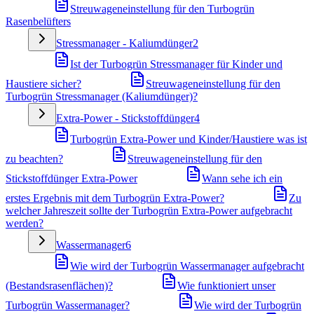
Streuwageneinstellung für den Turbogrün
Rasenbelüfters
Stressmanager - Kaliumdünger
2
Ist der Turbogrün Stressmanager für Kinder und
Haustiere sicher?
Streuwageneinstellung für den
Turbogrün Stressmanager (Kaliumdünger)?
Extra-Power - Stickstoffdünger
4
Turbogrün Extra-Power und Kinder/Haustiere was ist
zu beachten?
Streuwageneinstellung für den
Stickstoffdünger Extra-Power
Wann sehe ich ein
erstes Ergebnis mit dem Turbogrün Extra-Power?
Zu
welcher Jahreszeit sollte der Turbogrün Extra-Power aufgebracht
werden?
Wassermanager
6
Wie wird der Turbogrün Wassermanager aufgebracht
(Bestandsrasenflächen)?
Wie funktioniert unser
Turbogrün Wassermanager?
Wie wird der Turbogrün