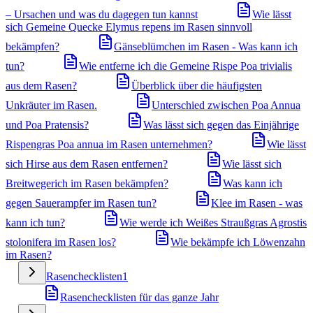
– Ursachen und was du dagegen tun kannst
Wie lässt
sich Gemeine Quecke Elymus repens im Rasen sinnvoll
bekämpfen?
Gänseblümchen im Rasen - Was kann ich
tun?
Wie entferne ich die Gemeine Rispe Poa trivialis
aus dem Rasen?
Überblick über die häufigsten
Unkräuter im Rasen.
Unterschied zwischen Poa Annua
und Poa Pratensis?
Was lässt sich gegen das Einjährige
Rispengras Poa annua im Rasen unternehmen?
Wie lässt
sich Hirse aus dem Rasen entfernen?
Wie lässt sich
Breitwegerich im Rasen bekämpfen?
Was kann ich
gegen Sauerampfer im Rasen tun?
Klee im Rasen - was
kann ich tun?
Wie werde ich Weißes Straußgras Agrostis
stolonifera im Rasen los?
Wie bekämpfe ich Löwenzahn
im Rasen?
Rasenchecklisten
1
Rasenchecklisten für das ganze Jahr