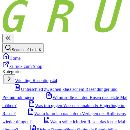
Search…
Ctrl
K
Home
Zurück zum Shop
Kategorien
Wichtige Rasentipps
44
Unterschied zwischen klassischem Rasendünger und
Premiumdüngern
Wann sollte ich den Rasen das letzte Mal
mähen?
Was tun gegen Wiesenschnaken & Engerlinge im
Rasen?
Wann kann ich nach dem Verlegen des Rollrasens
wieder düngen?
Wann sollte ich den Rasen das letzte Mal
düngen?
Richtig Rasenmähen: Optimale Schnitthöhe,