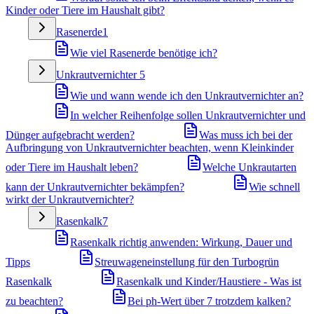
Kinder oder Tiere im Haushalt gibt?
Rasenerde
1
Wie viel Rasenerde benötige ich?
Unkrautvernichter
5
Wie und wann wende ich den Unkrautvernichter an?
In welcher Reihenfolge sollen Unkrautvernichter und
Dünger aufgebracht werden?
Was muss ich bei der
Aufbringung von Unkrautvernichter beachten, wenn Kleinkinder
oder Tiere im Haushalt leben?
Welche Unkrautarten
kann der Unkrautvernichter bekämpfen?
Wie schnell
wirkt der Unkrautvernichter?
Rasenkalk
7
Rasenkalk richtig anwenden: Wirkung, Dauer und
Tipps
Streuwageneinstellung für den Turbogrün
Rasenkalk
Rasenkalk und Kinder/Haustiere - Was ist
zu beachten?
Bei ph-Wert über 7 trotzdem kalken?