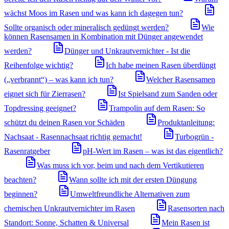
wächst Moos im Rasen und was kann ich dagegen tun?
Sollte organisch oder mineralisch gedüngt werden?
Wie
können Rasensamen in Kombination mit Dünger angewendet
werden?
Dünger und Unkrautvernichter - Ist die
Reihenfolge wichtig?
Ich habe meinen Rasen überdüngt
(„verbrannt“) – was kann ich tun?
Welcher Rasensamen
eignet sich für Zierrasen?
Ist Spielsand zum Sanden oder
Topdressing geeignet?
Trampolin auf dem Rasen: So
schützt du deinen Rasen vor Schäden
Produktanleitung:
Nachsaat - Rasennachsaat richtig gemacht!
Turbogrün -
Rasenratgeber
pH-Wert im Rasen – was ist das eigentlich?
Was muss ich vor, beim und nach dem Vertikutieren
beachten?
Wann sollte ich mit der ersten Düngung
beginnen?
Umweltfreundliche Alternativen zum
chemischen Unkrautvernichter im Rasen
Rasensorten nach
Standort: Sonne, Schatten & Universal
Mein Rasen ist