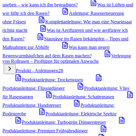
uneben – wie kann ich ihn begradigen?
Was ist Lüften und
wie lüfte ich den Rasen?
Anleitung: Rasenerneuerung
ohne Fräsen
Komplettanleitung: Wie man eine Neueinsaat
richtig macht
Was ist Aerifizieren und wie aerifiziere ich
den Rasen?
Staunässe im Rasen bekämpfen – Tipps und
Maßnahmen zur Abhilfe
Was kann man gegen
Regenwurmhäufchen auf dem Rasen machen?
Verlegung
von Rollrasen – Profitipps für optimalen Anwuchs
Produkt - Anleitungen
28
Produktanleitung: Trockenrasen
Produktanleitung: Flüssigdünger
Produktanleitung: Vlies
für Rasensamen
Produktanleitung: Schattenrasen
Produktanleitung: Handstreuer
Produktanleitung:
Bodenprobe
Produktanleitung: Elektrische Spritze
Produktanleitung: Turbogrün Düngerstreuer
Produktanleitung: Premium Frühjahrsdünger