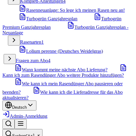
Komplett-Anleitungen
4
Rasenneuanlage: So lege ich meinen Rasen neu an!
Turbogrün Ganzjahresplan
Turbogrün
Premium Ganzjahresplan
Turbogrün Ganzjahresplan -
Neuanlage
Rasenarten
1
Lolium perenne (Deutsches Weidelgras)
Fragen zum Abo
4
Wann kommt meine nächste Abo Lieferung?
Kann ich zum Rasendünger Abo weitere Produkte hinzufügen?
Wie kann ich mein Rasendünger Abo pausieren oder
beenden?
Wie kann ich die Lieferadresse für das Abo
aktualisieren?
Deutsch
Admin-Anmeldung
Suchen
Ctrl
K