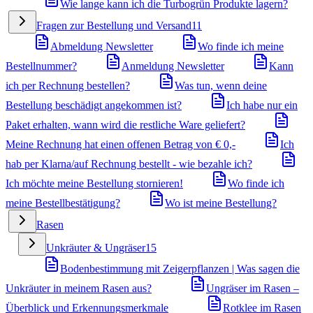
Wie lange kann ich die Turbogrün Produkte lagern?
Fragen zur Bestellung und Versand
11
Abmeldung Newsletter
Wo finde ich meine
Bestellnummer?
Anmeldung Newsletter
Kann
ich per Rechnung bestellen?
Was tun, wenn deine
Bestellung beschädigt angekommen ist?
Ich habe nur ein
Paket erhalten, wann wird die restliche Ware geliefert?
Meine Rechnung hat einen offenen Betrag von € 0,-
Ich
hab per Klarna/auf Rechnung bestellt - wie bezahle ich?
Ich möchte meine Bestellung stornieren!
Wo finde ich
meine Bestellbestätigung?
Wo ist meine Bestellung?
Rasen
Unkräuter & Ungräser
15
Bodenbestimmung mit Zeigerpflanzen | Was sagen die
Unkräuter in meinem Rasen aus?
Ungräser im Rasen –
Überblick und Erkennungsmerkmale
Rotklee im Rasen