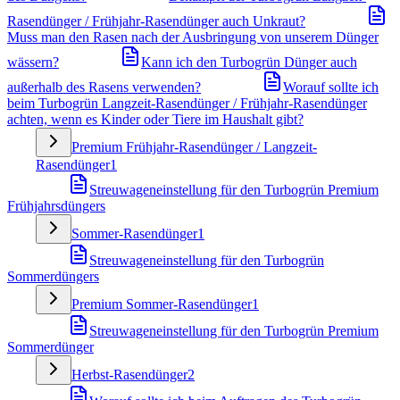
Rasendünger / Frühjahr-Rasendünger auch Unkraut?
Muss man den Rasen nach der Ausbringung von unserem Dünger
wässern?
Kann ich den Turbogrün Dünger auch
außerhalb des Rasens verwenden?
Worauf sollte ich
beim Turbogrün Langzeit-Rasendünger / Frühjahr-Rasendünger
achten, wenn es Kinder oder Tiere im Haushalt gibt?
Premium Frühjahr-Rasendünger / Langzeit-
Rasendünger
1
Streuwageneinstellung für den Turbogrün Premium
Frühjahrsdüngers
Sommer-Rasendünger
1
Streuwageneinstellung für den Turbogrün
Sommerdüngers
Premium Sommer-Rasendünger
1
Streuwageneinstellung für den Turbogrün Premium
Sommerdünger
Herbst-Rasendünger
2