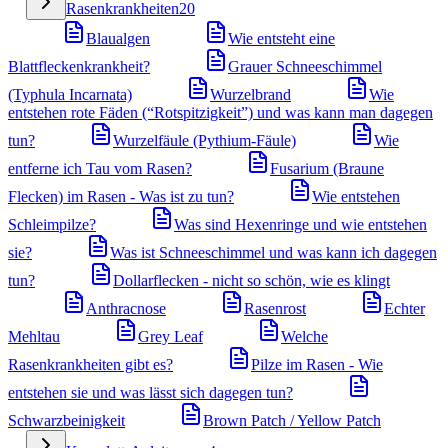
Rasenkrankheiten
20
Blaualgen
Wie entsteht eine
Blattfleckenkrankheit?
Grauer Schneeschimmel
(Typhula Incarnata)
Wurzelbrand
Wie
entstehen rote Fäden (“Rotspitzigkeit”) und was kann man dagegen
tun?
Wurzelfäule (Pythium-Fäule)
Wie
entferne ich Tau vom Rasen?
Fusarium (Braune
Flecken) im Rasen - Was ist zu tun?
Wie entstehen
Schleimpilze?
Was sind Hexenringe und wie entstehen
sie?
Was ist Schneeschimmel und was kann ich dagegen
tun?
Dollarflecken - nicht so schön, wie es klingt
Anthracnose
Rasenrost
Echter
Mehltau
Grey Leaf
Welche
Rasenkrankheiten gibt es?
Pilze im Rasen - Wie
entstehen sie und was lässt sich dagegen tun?
Schwarzbeinigkeit
Brown Patch / Yellow Patch