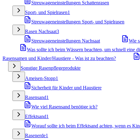
Streuwageneinstellungen Schattenrasen
Sport- und Spielrasen
1
Streuwageneinstellungen Sport- und Spielrasen
Rasen Nachsaat
3
Streuwageneinstellungen Nachsaat
Wie s
Was sollte ich beim Wässern beachten, um schnell eine 
Rasensamen und Kinder/Haustiere - Was ist zu beachten?
Sonstige Rasenpflegeprodukte
Ameisen-Stopp
1
Sicherheit für Kinder und Haustiere
Rasensand
1
Wie viel Rasensand benötige ich?
Effektsand
1
Worauf sollte ich beim Effektsand achten, wenn es Kin
Rasenerde
1