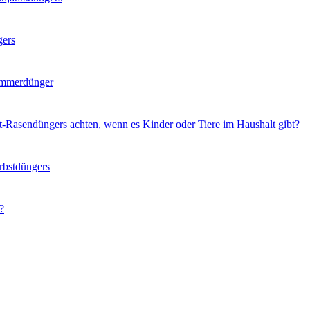
gers
ommerdünger
t-Rasendüngers achten, wenn es Kinder oder Tiere im Haushalt gibt?
rbstdüngers
?