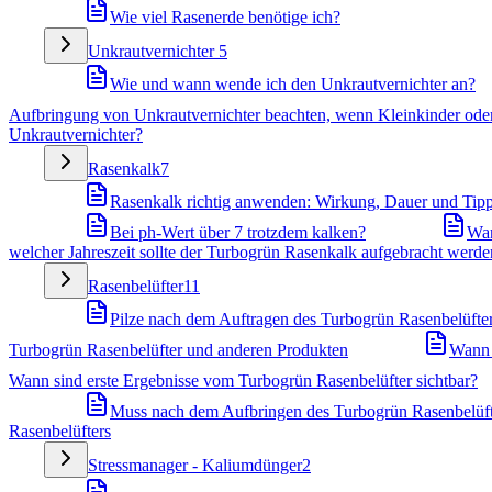
Wie viel Rasenerde benötige ich?
Unkrautvernichter
5
Wie und wann wende ich den Unkrautvernichter an?
Aufbringung von Unkrautvernichter beachten, wenn Kleinkinder oder
Unkrautvernichter?
Rasenkalk
7
Rasenkalk richtig anwenden: Wirkung, Dauer und Tip
Bei ph-Wert über 7 trotzdem kalken?
War
welcher Jahreszeit sollte der Turbogrün Rasenkalk aufgebracht werde
Rasenbelüfter
11
Pilze nach dem Auftragen des Turbogrün Rasenbelüfters
Turbogrün Rasenbelüfter und anderen Produkten
Wann 
Wann sind erste Ergebnisse vom Turbogrün Rasenbelüfter sichtbar?
Muss nach dem Aufbringen des Turbogrün Rasenbelüft
Rasenbelüfters
Stressmanager - Kaliumdünger
2