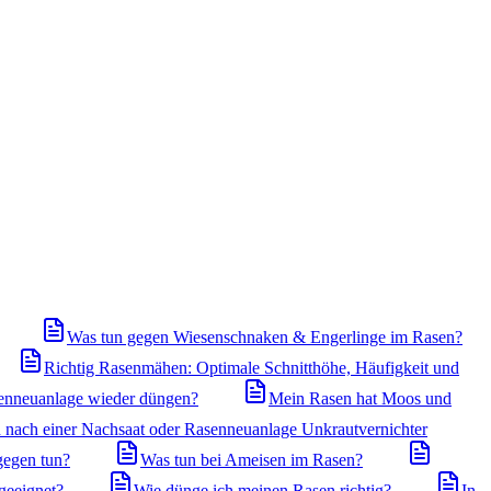
Was tun gegen Wiesenschnaken & Engerlinge im Rasen?
Richtig Rasenmähen: Optimale Schnitthöhe, Häufigkeit und
enneuanlage wieder düngen?
Mein Rasen hat Moos und
 nach einer Nachsaat oder Rasenneuanlage Unkrautvernichter
gegen tun?
Was tun bei Ameisen im Rasen?
geeignet?
Wie dünge ich meinen Rasen richtig?
In