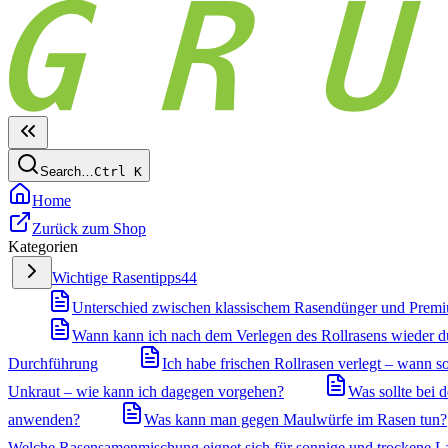
Search…
Ctrl
K
Home
Zurück zum Shop
Kategorien
Wichtige Rasentipps
44
Unterschied zwischen klassischem Rasendünger und Prem
Wann kann ich nach dem Verlegen des Rollrasens wieder 
Durchführung
Ich habe frischen Rollrasen verlegt – wann so
Unkraut – wie kann ich dagegen vorgehen?
Was sollte bei
anwenden?
Was kann man gegen Maulwürfe im Rasen tun?
Welche Rasensamenmischung eignet sich für sonnige und trockene L