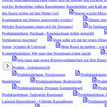
welcher Reihenfolge sollten Rasendünger, Rasenbelüfter und Kalk a
den Rasen richtig auf den Winter vor?
Warum wächst Moos i
Kombination mit Dünger angewendet werden?
Dünger und U
Welcher Rasensamen eignet sich für Zierrasen?
Ist Spielsa
Produktanleitung: Nachsaat - Rasennachsaat richtig gemacht!
Vertikutieren beachten?
Wann sollte ich mit der ersten Dün
Sonne, Schatten & Universal
Mein Rasen ist uneben – wie k
Komplettanleitung: Wie man eine Neueinsaat richtig macht
Was kann man gegen Regenwurmhäufchen auf dem Rasen
Produkt - Anleitungen
28
Produktanleitung: Trockenrasen
Produktanleitung
Handstreuer
Produktanleitung: Bodenprobe
Produk
Produktanleitung: Premium Sommerdünger
Produ
Produktanleitung: Turbogrün Rasensand
Produktanleitung:
Langzeit-Rasendünger / Frühjahr-Rasendünger
Produktanle