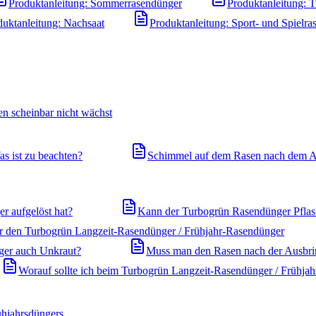
Produktanleitung: Sommerrasendünger
Produktanleitung: 
duktanleitung: Nachsaat
Produktanleitung: Sport- und Spielra
n scheinbar nicht wächst
s ist zu beachten?
Schimmel auf dem Rasen nach dem A
r aufgelöst hat?
Kann der Turbogrün Rasendünger Pflast
ür den Turbogrün Langzeit-Rasendünger / Frühjahr-Rasendünger
ger auch Unkraut?
Muss man den Rasen nach der Ausbr
Worauf sollte ich beim Turbogrün Langzeit-Rasendünger / Frühjah
ühjahrsdüngers