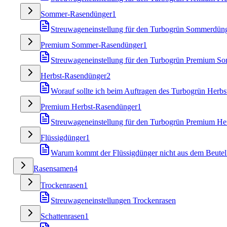
Sommer-Rasendünger
1
Streuwageneinstellung für den Turbogrün Sommerdün
Premium Sommer-Rasendünger
1
Streuwageneinstellung für den Turbogrün Premium S
Herbst-Rasendünger
2
Worauf sollte ich beim Auftragen des Turbogrün Herbs
Premium Herbst-Rasendünger
1
Streuwageneinstellung für den Turbogrün Premium He
Flüssigdünger
1
Warum kommt der Flüssigdünger nicht aus dem Beutel
Rasensamen
4
Trockenrasen
1
Streuwageneinstellungen Trockenrasen
Schattenrasen
1