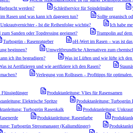
ufgebracht werden?
Schleifservice für Spindelmäher
m Rasen und was kann ich dagegen tun?
Sollte organisch o
nkrautvernichter - Ist die Reihenfolge wichtig?
Ich habe me
nd zum Sanden oder Topdressing geeignet?
Trampolin auf dem 
Turbogrün - Rasenratgeber
pH-Wert im Rasen – was ist das 
gung beginnen?
Umweltfreundliche Alternativen zum chemisc
ann ich ihn begradigen?
Was ist Lüften und wie lüfte ich de
Was ist Aerifizieren und wie aerifiziere ich den Rasen?
Staunä
 machen?
Verlegung von Rollrasen – Profitipps für optimale
: Flüssigdünger
Produktanleitung: Vlies für Rasensamen
tanleitung: Elektrische Spritze
Produktanleitung: Turbogrün 
ktanleitung: Turbogrün Rasenkalk
Produktanleitung: Unkraut
 Rasenerde
Produktanleitung: Rasenfarbe
Produktanl
itung: Turbogrün Stressmanager (Kaliumdünger)
Produktanle