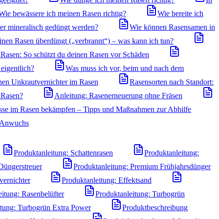
Wie bewässere ich meinen Rasen richtig?
Wie bereite ich
der mineralisch gedüngt werden?
Wie können Rasensamen in
inen Rasen überdüngt („verbrannt“) – was kann ich tun?
Rasen: So schützt du deinen Rasen vor Schäden
eigentlich?
Was muss ich vor, beim und nach dem
hen Unkrautvernichter im Rasen
Rasensorten nach Standort:
n Rasen?
Anleitung: Rasenerneuerung ohne Fräsen
sse im Rasen bekämpfen – Tipps und Maßnahmen zur Abhilfe
n Anwuchs
Produktanleitung: Schattenrasen
Produktanleitung:
Düngerstreuer
Produktanleitung: Premium Frühjahrsdünger
vernichter
Produktanleitung: Effektsand
eitung: Rasenbelüfter
Produktanleitung: Turbogrün
itung: Turbogrün Extra Power
Produktbeschreibung