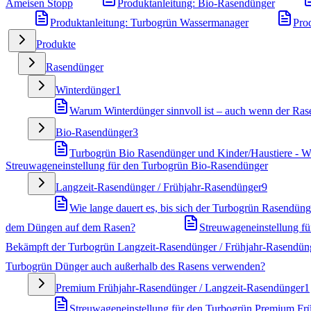
Ameisen Stopp
Produktanleitung: Bio-Rasendünger
Produktanleitung: Turbogrün Wassermanager
Pro
Produkte
Rasendünger
Winterdünger
1
Warum Winterdünger sinnvoll ist – auch wenn der Rase
Bio-Rasendünger
3
Turbogrün Bio Rasendünger und Kinder/Haustiere - Wa
Streuwageneinstellung für den Turbogrün Bio-Rasendünger
Langzeit-Rasendünger / Frühjahr-Rasendünger
9
Wie lange dauert es, bis sich der Turbogrün Rasendünge
dem Düngen auf dem Rasen?
Streuwageneinstellung f
Bekämpft der Turbogrün Langzeit-Rasendünger / Frühjahr-Rasendün
Turbogrün Dünger auch außerhalb des Rasens verwenden?
Premium Frühjahr-Rasendünger / Langzeit-Rasendünger
1
Streuwageneinstellung für den Turbogrün Premium Fr