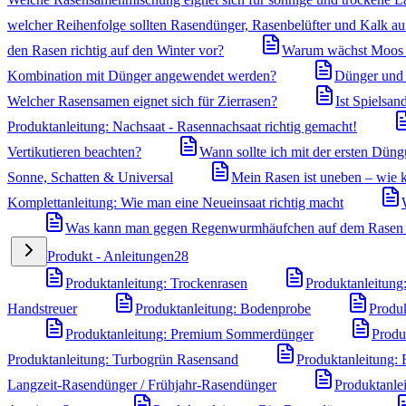
welcher Reihenfolge sollten Rasendünger, Rasenbelüfter und Kalk a
den Rasen richtig auf den Winter vor?
Warum wächst Moos i
Kombination mit Dünger angewendet werden?
Dünger und U
Welcher Rasensamen eignet sich für Zierrasen?
Ist Spielsa
Produktanleitung: Nachsaat - Rasennachsaat richtig gemacht!
Vertikutieren beachten?
Wann sollte ich mit der ersten Dün
Sonne, Schatten & Universal
Mein Rasen ist uneben – wie k
Komplettanleitung: Wie man eine Neueinsaat richtig macht
Was kann man gegen Regenwurmhäufchen auf dem Rasen
Produkt - Anleitungen
28
Produktanleitung: Trockenrasen
Produktanleitung
Handstreuer
Produktanleitung: Bodenprobe
Produk
Produktanleitung: Premium Sommerdünger
Produ
Produktanleitung: Turbogrün Rasensand
Produktanleitung:
Langzeit-Rasendünger / Frühjahr-Rasendünger
Produktanle