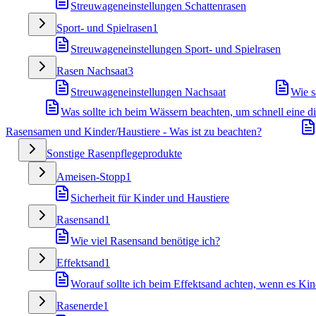
Streuwageneinstellungen Schattenrasen
Sport- und Spielrasen
1
Streuwageneinstellungen Sport- und Spielrasen
Rasen Nachsaat
3
Streuwageneinstellungen Nachsaat
Wie s
Was sollte ich beim Wässern beachten, um schnell eine 
Rasensamen und Kinder/Haustiere - Was ist zu beachten?
Sonstige Rasenpflegeprodukte
Ameisen-Stopp
1
Sicherheit für Kinder und Haustiere
Rasensand
1
Wie viel Rasensand benötige ich?
Effektsand
1
Worauf sollte ich beim Effektsand achten, wenn es Kin
Rasenerde
1