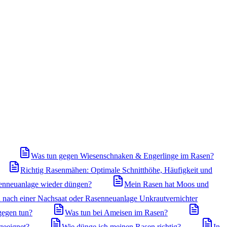
Was tun gegen Wiesenschnaken & Engerlinge im Rasen?
Richtig Rasenmähen: Optimale Schnitthöhe, Häufigkeit und
enneuanlage wieder düngen?
Mein Rasen hat Moos und
 nach einer Nachsaat oder Rasenneuanlage Unkrautvernichter
gegen tun?
Was tun bei Ameisen im Rasen?
geeignet?
Wie dünge ich meinen Rasen richtig?
In