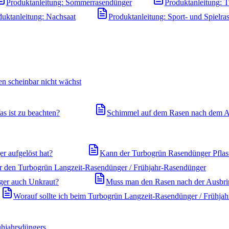
Produktanleitung: Sommerrasendünger
Produktanleitung: 
duktanleitung: Nachsaat
Produktanleitung: Sport- und Spielra
n scheinbar nicht wächst
s ist zu beachten?
Schimmel auf dem Rasen nach dem A
r aufgelöst hat?
Kann der Turbogrün Rasendünger Pflast
ür den Turbogrün Langzeit-Rasendünger / Frühjahr-Rasendünger
ger auch Unkraut?
Muss man den Rasen nach der Ausbr
Worauf sollte ich beim Turbogrün Langzeit-Rasendünger / Frühjah
ühjahrsdüngers