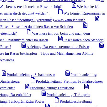
Wie bewässere ich meinen Rasen richtig?
Wie bereite ich
der mineralisch gedüngt werden?
Wie können Rasensamen in
inen Rasen überdüngt („verbrannt“) – was kann ich tun?
Rasen: So schützt du deinen Rasen vor Schäden
eigentlich?
Was muss ich vor, beim und nach dem
hen Unkrautvernichter im Rasen
Rasensorten nach Standort:
n Rasen?
Anleitung: Rasenerneuerung ohne Fräsen
sse im Rasen bekämpfen – Tipps und Maßnahmen zur Abhilfe
n Anwuchs
Produktanleitung: Schattenrasen
Produktanleitung:
Düngerstreuer
Produktanleitung: Premium Frühjahrsdünger
vernichter
Produktanleitung: Effektsand
eitung: Rasenbelüfter
Produktanleitung: Turbogrün
itung: Turbogrün Extra Power
Produktbeschreibung