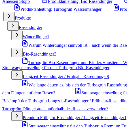
Ameisen Stopp
Produktanleitung: Bio-Rasendünger
Produktanleitung: Turbogrün Wassermanager
Pro
Produkte
Rasendünger
Winterdünger
1
Warum Winterdünger sinnvoll ist – auch wenn der Rase
Bio-Rasendünger
3
Turbogrün Bio Rasendünger und Kinder/Haustiere - Wa
Streuwageneinstellung für den Turbogrün Bio-Rasendünger
Langzeit-Rasendünger / Frühjahr-Rasendünger
9
Wie lange dauert es, bis sich der Turbogrün Rasendünge
dem Düngen auf dem Rasen?
Streuwageneinstellung f
Bekämpft der Turbogrün Langzeit-Rasendünger / Frühjahr-Rasendün
Turbogrün Dünger auch außerhalb des Rasens verwenden?
Premium Frühjahr-Rasendünger / Langzeit-Rasendünger
1
Streuwageneinstellung für den Turbogrün Premium Fr