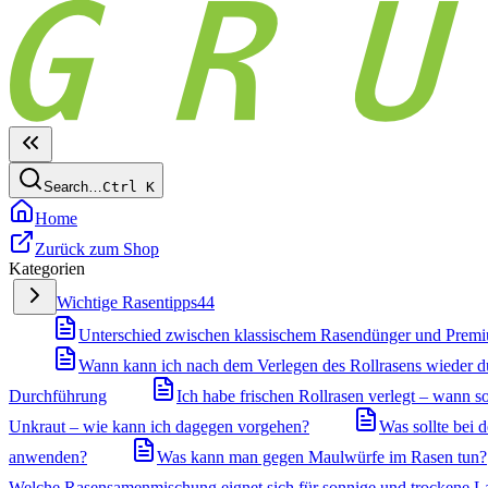
Search…
Ctrl
K
Home
Zurück zum Shop
Kategorien
Wichtige Rasentipps
44
Unterschied zwischen klassischem Rasendünger und Prem
Wann kann ich nach dem Verlegen des Rollrasens wieder 
Durchführung
Ich habe frischen Rollrasen verlegt – wann so
Unkraut – wie kann ich dagegen vorgehen?
Was sollte bei
anwenden?
Was kann man gegen Maulwürfe im Rasen tun?
Welche Rasensamenmischung eignet sich für sonnige und trockene L