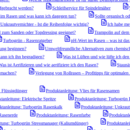
ufgebracht werden?
Schleifservice für Spindelmäher
m Rasen und was kann ich dagegen tun?
Sollte organisch o
nkrautvernichter - Ist die Reihenfolge wichtig?
Ich habe me
nd zum Sanden oder Topdressing geeignet?
Trampolin auf dem 
Turbogrün - Rasenratgeber
pH-Wert im Rasen – was ist das 
gung beginnen?
Umweltfreundliche Alternativen zum chemisc
ann ich ihn begradigen?
Was ist Lüften und wie lüfte ich de
Was ist Aerifizieren und wie aerifiziere ich den Rasen?
Staunä
 machen?
Verlegung von Rollrasen – Profitipps für optimale
: Flüssigdünger
Produktanleitung: Vlies für Rasensamen
tanleitung: Elektrische Spritze
Produktanleitung: Turbogrün 
ktanleitung: Turbogrün Rasenkalk
Produktanleitung: Unkraut
 Rasenerde
Produktanleitung: Rasenfarbe
Produktanl
itung: Turbogrün Stressmanager (Kaliumdünger)
Produktanle