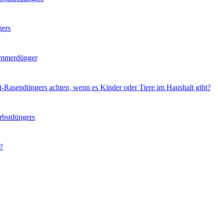
gers
ommerdünger
t-Rasendüngers achten, wenn es Kinder oder Tiere im Haushalt gibt?
rbstdüngers
?