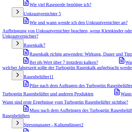
Wie viel Rasenerde benötige ich?
Unkrautvernichter
5
Wie und wann wende ich den Unkrautvernichter an?
Aufbringung von Unkrautvernichter beachten, wenn Kleinkinder oder
Unkrautvernichter?
Rasenkalk
7
Rasenkalk richtig anwenden: Wirkung, Dauer und Tip
Bei ph-Wert über 7 trotzdem kalken?
War
welcher Jahreszeit sollte der Turbogrün Rasenkalk aufgebracht werde
Rasenbelüfter
11
Pilze nach dem Auftragen des Turbogrün Rasenbelüfters
Turbogrün Rasenbelüfter und anderen Produkten
Wann 
Wann sind erste Ergebnisse vom Turbogrün Rasenbelüfter sichtbar?
Muss nach dem Aufbringen des Turbogrün Rasenbelüft
Rasenbelüfters
Stressmanager - Kaliumdünger
2