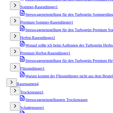
Sommer-Rasendünger
1
Streuwageneinstellung für den Turbogrün Sommerdün
Premium Sommer-Rasendünger
1
Streuwageneinstellung für den Turbogrün Premium S
Herbst-Rasendünger
2
Worauf sollte ich beim Auftragen des Turbogrün Herbs
Premium Herbst-Rasendünger
1
Streuwageneinstellung für den Turbogrün Premium He
Flüssigdünger
1
Warum kommt der Flüssigdünger nicht aus dem Beutel
Rasensamen
4
Trockenrasen
1
Streuwageneinstellungen Trockenrasen
Schattenrasen
1