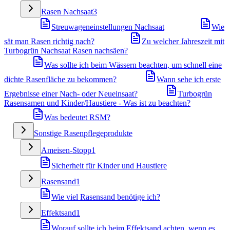
Rasen Nachsaat
3
Streuwageneinstellungen Nachsaat
Wie
sät man Rasen richtig nach?
Zu welcher Jahreszeit mit
Turbogrün Nachsaat Rasen nachsäen?
Was sollte ich beim Wässern beachten, um schnell eine
dichte Rasenfläche zu bekommen?
Wann sehe ich erste
Ergebnisse einer Nach- oder Neueinsaat?
Turbogrün
Rasensamen und Kinder/Haustiere - Was ist zu beachten?
Was bedeutet RSM?
Sonstige Rasenpflegeprodukte
Ameisen-Stopp
1
Sicherheit für Kinder und Haustiere
Rasensand
1
Wie viel Rasensand benötige ich?
Effektsand
1
Worauf sollte ich beim Effektsand achten, wenn es