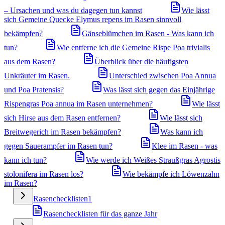
– Ursachen und was du dagegen tun kannst
Wie lässt
sich Gemeine Quecke Elymus repens im Rasen sinnvoll
bekämpfen?
Gänseblümchen im Rasen - Was kann ich
tun?
Wie entferne ich die Gemeine Rispe Poa trivialis
aus dem Rasen?
Überblick über die häufigsten
Unkräuter im Rasen.
Unterschied zwischen Poa Annua
und Poa Pratensis?
Was lässt sich gegen das Einjährige
Rispengras Poa annua im Rasen unternehmen?
Wie lässt
sich Hirse aus dem Rasen entfernen?
Wie lässt sich
Breitwegerich im Rasen bekämpfen?
Was kann ich
gegen Sauerampfer im Rasen tun?
Klee im Rasen - was
kann ich tun?
Wie werde ich Weißes Straußgras Agrostis
stolonifera im Rasen los?
Wie bekämpfe ich Löwenzahn
im Rasen?
Rasenchecklisten
1
Rasenchecklisten für das ganze Jahr