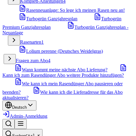
Komplett-Anleitungen
4
Rasenneuanlage: So lege ich meinen Rasen neu an!
Turbogrün Ganzjahresplan
Turbogrün
Premium Ganzjahresplan
Turbogrün Ganzjahresplan -
Neuanlage
Rasenarten
1
Lolium perenne (Deutsches Weidelgras)
Fragen zum Abo
4
Wann kommt meine nächste Abo Lieferung?
Kann ich zum Rasendünger Abo weitere Produkte hinzufügen?
Wie kann ich mein Rasendünger Abo pausieren oder
beenden?
Wie kann ich die Lieferadresse für das Abo
aktualisieren?
Deutsch
Admin-Anmeldung
Suchen
Ctrl
K