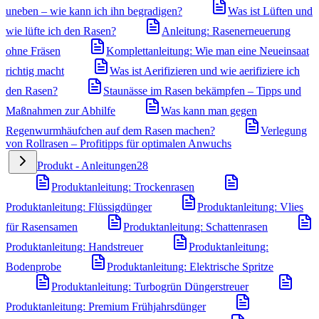
uneben – wie kann ich ihn begradigen?
Was ist Lüften und
wie lüfte ich den Rasen?
Anleitung: Rasenerneuerung
ohne Fräsen
Komplettanleitung: Wie man eine Neueinsaat
richtig macht
Was ist Aerifizieren und wie aerifiziere ich
den Rasen?
Staunässe im Rasen bekämpfen – Tipps und
Maßnahmen zur Abhilfe
Was kann man gegen
Regenwurmhäufchen auf dem Rasen machen?
Verlegung
von Rollrasen – Profitipps für optimalen Anwuchs
Produkt - Anleitungen
28
Produktanleitung: Trockenrasen
Produktanleitung: Flüssigdünger
Produktanleitung: Vlies
für Rasensamen
Produktanleitung: Schattenrasen
Produktanleitung: Handstreuer
Produktanleitung:
Bodenprobe
Produktanleitung: Elektrische Spritze
Produktanleitung: Turbogrün Düngerstreuer
Produktanleitung: Premium Frühjahrsdünger