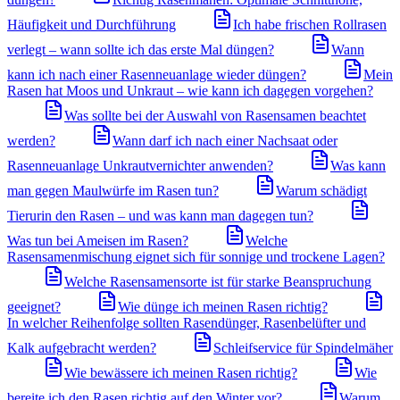
Häufigkeit und Durchführung
Ich habe frischen Rollrasen
verlegt – wann sollte ich das erste Mal düngen?
Wann
kann ich nach einer Rasenneuanlage wieder düngen?
Mein
Rasen hat Moos und Unkraut – wie kann ich dagegen vorgehen?
Was sollte bei der Auswahl von Rasensamen beachtet
werden?
Wann darf ich nach einer Nachsaat oder
Rasenneuanlage Unkrautvernichter anwenden?
Was kann
man gegen Maulwürfe im Rasen tun?
Warum schädigt
Tierurin den Rasen – und was kann man dagegen tun?
Was tun bei Ameisen im Rasen?
Welche
Rasensamenmischung eignet sich für sonnige und trockene Lagen?
Welche Rasensamensorte ist für starke Beanspruchung
geeignet?
Wie dünge ich meinen Rasen richtig?
In welcher Reihenfolge sollten Rasendünger, Rasenbelüfter und
Kalk aufgebracht werden?
Schleifservice für Spindelmäher
Wie bewässere ich meinen Rasen richtig?
Wie
bereite ich den Rasen richtig auf den Winter vor?
Warum