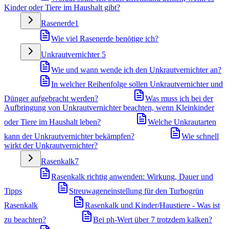
Kinder oder Tiere im Haushalt gibt?
Rasenerde
1
Wie viel Rasenerde benötige ich?
Unkrautvernichter
5
Wie und wann wende ich den Unkrautvernichter an?
In welcher Reihenfolge sollen Unkrautvernichter und
Dünger aufgebracht werden?
Was muss ich bei der
Aufbringung von Unkrautvernichter beachten, wenn Kleinkinder
oder Tiere im Haushalt leben?
Welche Unkrautarten
kann der Unkrautvernichter bekämpfen?
Wie schnell
wirkt der Unkrautvernichter?
Rasenkalk
7
Rasenkalk richtig anwenden: Wirkung, Dauer und
Tipps
Streuwageneinstellung für den Turbogrün
Rasenkalk
Rasenkalk und Kinder/Haustiere - Was ist
zu beachten?
Bei ph-Wert über 7 trotzdem kalken?