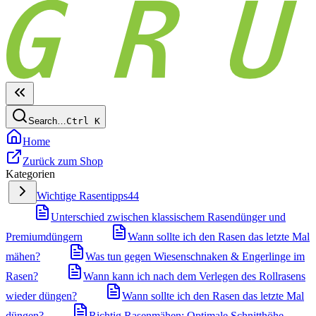
Search…
Ctrl
K
Home
Zurück zum Shop
Kategorien
Wichtige Rasentipps
44
Unterschied zwischen klassischem Rasendünger und
Premiumdüngern
Wann sollte ich den Rasen das letzte Mal
mähen?
Was tun gegen Wiesenschnaken & Engerlinge im
Rasen?
Wann kann ich nach dem Verlegen des Rollrasens
wieder düngen?
Wann sollte ich den Rasen das letzte Mal
düngen?
Richtig Rasenmähen: Optimale Schnitthöhe,