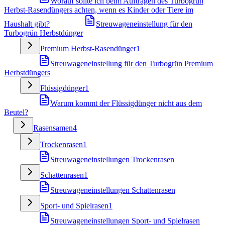
Worauf sollte ich beim Auftragen des Turbogrün
Herbst-Rasendüngers achten, wenn es Kinder oder Tiere im
Haushalt gibt?
Streuwageneinstellung für den
Turbogrün Herbstdünger
Premium Herbst-Rasendünger
1
Streuwageneinstellung für den Turbogrün Premium
Herbstdüngers
Flüssigdünger
1
Warum kommt der Flüssigdünger nicht aus dem
Beutel?
Rasensamen
4
Trockenrasen
1
Streuwageneinstellungen Trockenrasen
Schattenrasen
1
Streuwageneinstellungen Schattenrasen
Sport- und Spielrasen
1
Streuwageneinstellungen Sport- und Spielrasen