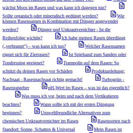
wächst Moos im Rasen und was kann ich dagegen tun?
Sollte organisch oder mineralisch gedüngt werden?
Wie
können Rasensamen in Kombination mit Dünger angewendet
werden?
Dünger und Unkrautvernichter - Ist die
Reihenfolge wichtig?
Ich habe meinen Rasen überdüngt
(„verbrannt“) – was kann ich tun?
Welcher Rasensamen
eignet sich für Zierrasen?
Ist Spielsand zum Sanden oder
Topdressing geeignet?
Trampolin auf dem Rasen: So
schützt du deinen Rasen vor Schäden
Produktanleitung:
Nachsaat - Rasennachsaat richtig gemacht!
Turbogrün -
Rasenratgeber
pH-Wert im Rasen – was ist das eigentlich?
Was muss ich vor, beim und nach dem Vertikutieren
beachten?
Wann sollte ich mit der ersten Düngung
beginnen?
Umweltfreundliche Alternativen zum
chemischen Unkrautvernichter im Rasen
Rasensorten nach
Standort: Sonne, Schatten & Universal
Mein Rasen ist