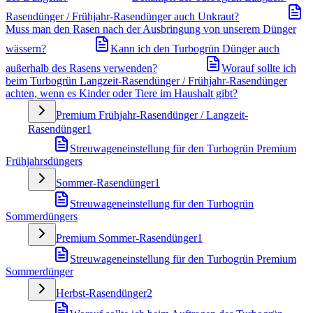
Rasendünger / Frühjahr-Rasendünger auch Unkraut?
Muss man den Rasen nach der Ausbringung von unserem Dünger
wässern?
Kann ich den Turbogrün Dünger auch
außerhalb des Rasens verwenden?
Worauf sollte ich
beim Turbogrün Langzeit-Rasendünger / Frühjahr-Rasendünger
achten, wenn es Kinder oder Tiere im Haushalt gibt?
Premium Frühjahr-Rasendünger / Langzeit-
Rasendünger
1
Streuwageneinstellung für den Turbogrün Premium
Frühjahrsdüngers
Sommer-Rasendünger
1
Streuwageneinstellung für den Turbogrün
Sommerdüngers
Premium Sommer-Rasendünger
1
Streuwageneinstellung für den Turbogrün Premium
Sommerdünger
Herbst-Rasendünger
2