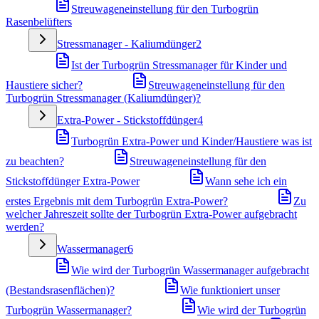
Streuwageneinstellung für den Turbogrün
Rasenbelüfters
Stressmanager - Kaliumdünger
2
Ist der Turbogrün Stressmanager für Kinder und
Haustiere sicher?
Streuwageneinstellung für den
Turbogrün Stressmanager (Kaliumdünger)?
Extra-Power - Stickstoffdünger
4
Turbogrün Extra-Power und Kinder/Haustiere was ist
zu beachten?
Streuwageneinstellung für den
Stickstoffdünger Extra-Power
Wann sehe ich ein
erstes Ergebnis mit dem Turbogrün Extra-Power?
Zu
welcher Jahreszeit sollte der Turbogrün Extra-Power aufgebracht
werden?
Wassermanager
6
Wie wird der Turbogrün Wassermanager aufgebracht
(Bestandsrasenflächen)?
Wie funktioniert unser
Turbogrün Wassermanager?
Wie wird der Turbogrün