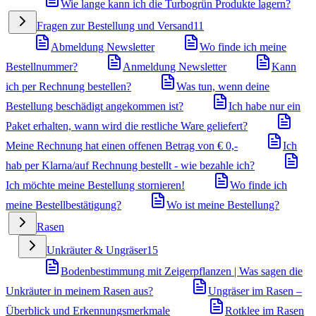
Wie lange kann ich die Turbogrün Produkte lagern?
Fragen zur Bestellung und Versand
11
Abmeldung Newsletter
Wo finde ich meine
Bestellnummer?
Anmeldung Newsletter
Kann
ich per Rechnung bestellen?
Was tun, wenn deine
Bestellung beschädigt angekommen ist?
Ich habe nur ein
Paket erhalten, wann wird die restliche Ware geliefert?
Meine Rechnung hat einen offenen Betrag von € 0,-
Ich
hab per Klarna/auf Rechnung bestellt - wie bezahle ich?
Ich möchte meine Bestellung stornieren!
Wo finde ich
meine Bestellbestätigung?
Wo ist meine Bestellung?
Rasen
Unkräuter & Ungräser
15
Bodenbestimmung mit Zeigerpflanzen | Was sagen die
Unkräuter in meinem Rasen aus?
Ungräser im Rasen –
Überblick und Erkennungsmerkmale
Rotklee im Rasen