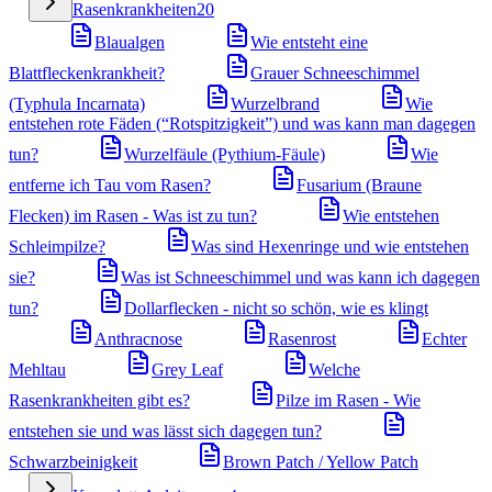
Rasenkrankheiten
20
Blaualgen
Wie entsteht eine
Blattfleckenkrankheit?
Grauer Schneeschimmel
(Typhula Incarnata)
Wurzelbrand
Wie
entstehen rote Fäden (“Rotspitzigkeit”) und was kann man dagegen
tun?
Wurzelfäule (Pythium-Fäule)
Wie
entferne ich Tau vom Rasen?
Fusarium (Braune
Flecken) im Rasen - Was ist zu tun?
Wie entstehen
Schleimpilze?
Was sind Hexenringe und wie entstehen
sie?
Was ist Schneeschimmel und was kann ich dagegen
tun?
Dollarflecken - nicht so schön, wie es klingt
Anthracnose
Rasenrost
Echter
Mehltau
Grey Leaf
Welche
Rasenkrankheiten gibt es?
Pilze im Rasen - Wie
entstehen sie und was lässt sich dagegen tun?
Schwarzbeinigkeit
Brown Patch / Yellow Patch