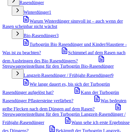
Rasendünger
Winterdünger
1
Warum Winterdünger sinnvoll ist – auch wenn der
Rasen scheinbar nicht wächst
Bio-Rasendünger
3
Turbogrün Bio Rasendünger und Kinder/Haustiere -
Was ist zu beachten?
Schimmel auf dem Rasen nach
dem Ausbringen des Bio Rasendüngers?
Streuwageneinstellung für den Turbogrün Bio-Rasendünger
Langzeit-Rasendünger / Frühjahr-Rasendünger
9
Wie lange dauert es, bis sich der Turbogrün
Rasendünger aufgelöst hat?
Kann der Turbogrün
Rasendünger Pflastersteine verfärben?
Was bedeuten
gelbe Flecken nach dem Düngen auf dem Rasen?
Streuwageneinstellung für den Turbogrün Langzeit-Rasendünger /
Frühjahr-Rasendünger
Wann sehe ich erste Ergebnisse
des Düngens?
Bekämpft der Turbogrün Langzeit-