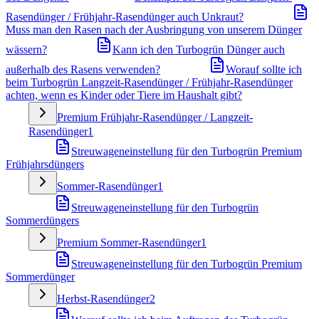
Rasendünger / Frühjahr-Rasendünger auch Unkraut?
Muss man den Rasen nach der Ausbringung von unserem Dünger
wässern?
Kann ich den Turbogrün Dünger auch
außerhalb des Rasens verwenden?
Worauf sollte ich
beim Turbogrün Langzeit-Rasendünger / Frühjahr-Rasendünger
achten, wenn es Kinder oder Tiere im Haushalt gibt?
Premium Frühjahr-Rasendünger / Langzeit-
Rasendünger
1
Streuwageneinstellung für den Turbogrün Premium
Frühjahrsdüngers
Sommer-Rasendünger
1
Streuwageneinstellung für den Turbogrün
Sommerdüngers
Premium Sommer-Rasendünger
1
Streuwageneinstellung für den Turbogrün Premium
Sommerdünger
Herbst-Rasendünger
2