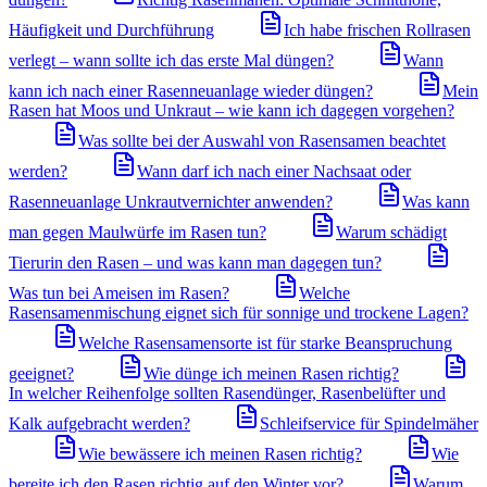
Häufigkeit und Durchführung
Ich habe frischen Rollrasen
verlegt – wann sollte ich das erste Mal düngen?
Wann
kann ich nach einer Rasenneuanlage wieder düngen?
Mein
Rasen hat Moos und Unkraut – wie kann ich dagegen vorgehen?
Was sollte bei der Auswahl von Rasensamen beachtet
werden?
Wann darf ich nach einer Nachsaat oder
Rasenneuanlage Unkrautvernichter anwenden?
Was kann
man gegen Maulwürfe im Rasen tun?
Warum schädigt
Tierurin den Rasen – und was kann man dagegen tun?
Was tun bei Ameisen im Rasen?
Welche
Rasensamenmischung eignet sich für sonnige und trockene Lagen?
Welche Rasensamensorte ist für starke Beanspruchung
geeignet?
Wie dünge ich meinen Rasen richtig?
In welcher Reihenfolge sollten Rasendünger, Rasenbelüfter und
Kalk aufgebracht werden?
Schleifservice für Spindelmäher
Wie bewässere ich meinen Rasen richtig?
Wie
bereite ich den Rasen richtig auf den Winter vor?
Warum