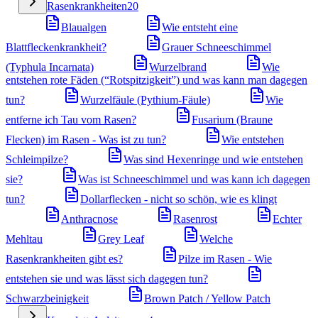
Rasenkrankheiten
20
Blaualgen
Wie entsteht eine
Blattfleckenkrankheit?
Grauer Schneeschimmel
(Typhula Incarnata)
Wurzelbrand
Wie
entstehen rote Fäden (“Rotspitzigkeit”) und was kann man dagegen
tun?
Wurzelfäule (Pythium-Fäule)
Wie
entferne ich Tau vom Rasen?
Fusarium (Braune
Flecken) im Rasen - Was ist zu tun?
Wie entstehen
Schleimpilze?
Was sind Hexenringe und wie entstehen
sie?
Was ist Schneeschimmel und was kann ich dagegen
tun?
Dollarflecken - nicht so schön, wie es klingt
Anthracnose
Rasenrost
Echter
Mehltau
Grey Leaf
Welche
Rasenkrankheiten gibt es?
Pilze im Rasen - Wie
entstehen sie und was lässt sich dagegen tun?
Schwarzbeinigkeit
Brown Patch / Yellow Patch