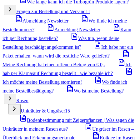
Wie lange kann ich die Turbogrün Produkte lagern?
Fragen zur Bestellung und Versand
11
Abmeldung Newsletter
Wo finde ich meine
Bestellnummer?
Anmeldung Newsletter
Kann
ich per Rechnung bestellen?
Was tun, wenn deine
Bestellung beschädigt angekommen ist?
Ich habe nur ein
Paket erhalten, wann wird die restliche Ware geliefert?
Meine Rechnung hat einen offenen Betrag von € 0,-
Ich
hab per Klarna/auf Rechnung bestellt - wie bezahle ich?
Ich möchte meine Bestellung stornieren!
Wo finde ich
meine Bestellbestätigung?
Wo ist meine Bestellung?
Rasen
Unkräuter & Ungräser
15
Bodenbestimmung mit Zeigerpflanzen | Was sagen die
Unkräuter in meinem Rasen aus?
Ungräser im Rasen –
Überblick und Erkennungsmerkmale
Rotklee im Rasen