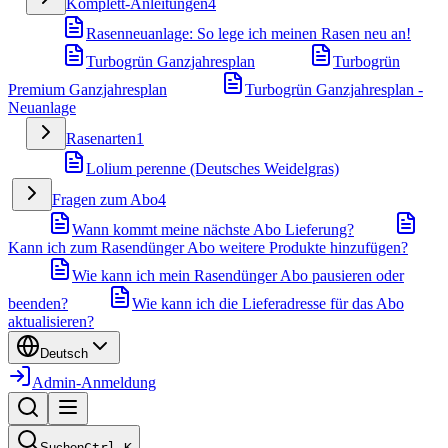
Komplett-Anleitungen
4
Rasenneuanlage: So lege ich meinen Rasen neu an!
Turbogrün Ganzjahresplan
Turbogrün
Premium Ganzjahresplan
Turbogrün Ganzjahresplan -
Neuanlage
Rasenarten
1
Lolium perenne (Deutsches Weidelgras)
Fragen zum Abo
4
Wann kommt meine nächste Abo Lieferung?
Kann ich zum Rasendünger Abo weitere Produkte hinzufügen?
Wie kann ich mein Rasendünger Abo pausieren oder
beenden?
Wie kann ich die Lieferadresse für das Abo
aktualisieren?
Deutsch
Admin-Anmeldung
Suchen
Ctrl
K