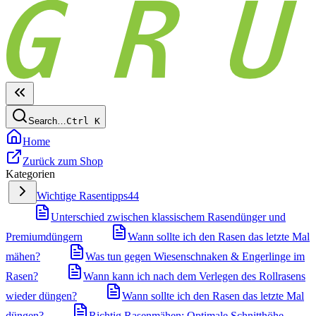
Search…
Ctrl
K
Home
Zurück zum Shop
Kategorien
Wichtige Rasentipps
44
Unterschied zwischen klassischem Rasendünger und
Premiumdüngern
Wann sollte ich den Rasen das letzte Mal
mähen?
Was tun gegen Wiesenschnaken & Engerlinge im
Rasen?
Wann kann ich nach dem Verlegen des Rollrasens
wieder düngen?
Wann sollte ich den Rasen das letzte Mal
düngen?
Richtig Rasenmähen: Optimale Schnitthöhe,