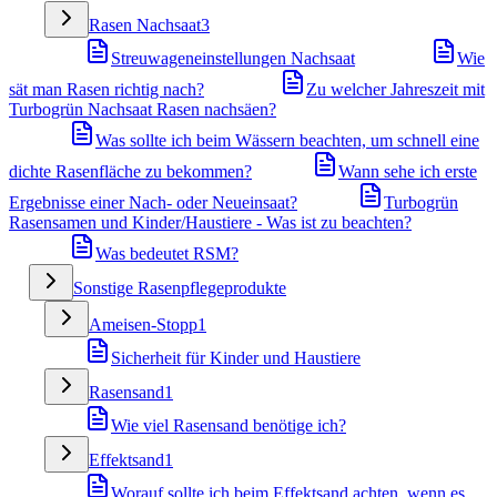
Rasen Nachsaat
3
Streuwageneinstellungen Nachsaat
Wie
sät man Rasen richtig nach?
Zu welcher Jahreszeit mit
Turbogrün Nachsaat Rasen nachsäen?
Was sollte ich beim Wässern beachten, um schnell eine
dichte Rasenfläche zu bekommen?
Wann sehe ich erste
Ergebnisse einer Nach- oder Neueinsaat?
Turbogrün
Rasensamen und Kinder/Haustiere - Was ist zu beachten?
Was bedeutet RSM?
Sonstige Rasenpflegeprodukte
Ameisen-Stopp
1
Sicherheit für Kinder und Haustiere
Rasensand
1
Wie viel Rasensand benötige ich?
Effektsand
1
Worauf sollte ich beim Effektsand achten, wenn es