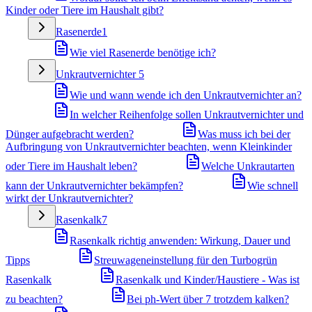
Kinder oder Tiere im Haushalt gibt?
Rasenerde
1
Wie viel Rasenerde benötige ich?
Unkrautvernichter
5
Wie und wann wende ich den Unkrautvernichter an?
In welcher Reihenfolge sollen Unkrautvernichter und
Dünger aufgebracht werden?
Was muss ich bei der
Aufbringung von Unkrautvernichter beachten, wenn Kleinkinder
oder Tiere im Haushalt leben?
Welche Unkrautarten
kann der Unkrautvernichter bekämpfen?
Wie schnell
wirkt der Unkrautvernichter?
Rasenkalk
7
Rasenkalk richtig anwenden: Wirkung, Dauer und
Tipps
Streuwageneinstellung für den Turbogrün
Rasenkalk
Rasenkalk und Kinder/Haustiere - Was ist
zu beachten?
Bei ph-Wert über 7 trotzdem kalken?