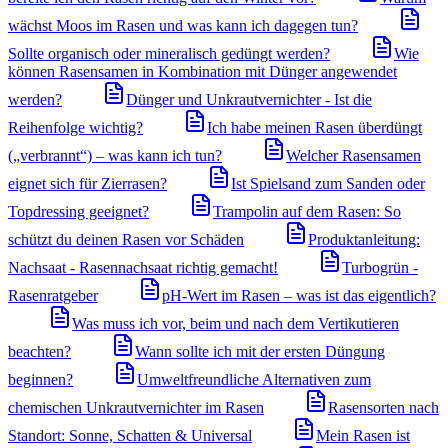
wächst Moos im Rasen und was kann ich dagegen tun?
Sollte organisch oder mineralisch gedüngt werden?
Wie
können Rasensamen in Kombination mit Dünger angewendet
werden?
Dünger und Unkrautvernichter - Ist die
Reihenfolge wichtig?
Ich habe meinen Rasen überdüngt
(„verbrannt“) – was kann ich tun?
Welcher Rasensamen
eignet sich für Zierrasen?
Ist Spielsand zum Sanden oder
Topdressing geeignet?
Trampolin auf dem Rasen: So
schützt du deinen Rasen vor Schäden
Produktanleitung:
Nachsaat - Rasennachsaat richtig gemacht!
Turbogrün -
Rasenratgeber
pH-Wert im Rasen – was ist das eigentlich?
Was muss ich vor, beim und nach dem Vertikutieren
beachten?
Wann sollte ich mit der ersten Düngung
beginnen?
Umweltfreundliche Alternativen zum
chemischen Unkrautvernichter im Rasen
Rasensorten nach
Standort: Sonne, Schatten & Universal
Mein Rasen ist