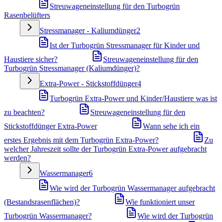
Streuwageneinstellung für den Turbogrün
Rasenbelüfters
Stressmanager - Kaliumdünger
2
Ist der Turbogrün Stressmanager für Kinder und
Haustiere sicher?
Streuwageneinstellung für den
Turbogrün Stressmanager (Kaliumdünger)?
Extra-Power - Stickstoffdünger
4
Turbogrün Extra-Power und Kinder/Haustiere was ist
zu beachten?
Streuwageneinstellung für den
Stickstoffdünger Extra-Power
Wann sehe ich ein
erstes Ergebnis mit dem Turbogrün Extra-Power?
Zu
welcher Jahreszeit sollte der Turbogrün Extra-Power aufgebracht
werden?
Wassermanager
6
Wie wird der Turbogrün Wassermanager aufgebracht
(Bestandsrasenflächen)?
Wie funktioniert unser
Turbogrün Wassermanager?
Wie wird der Turbogrün