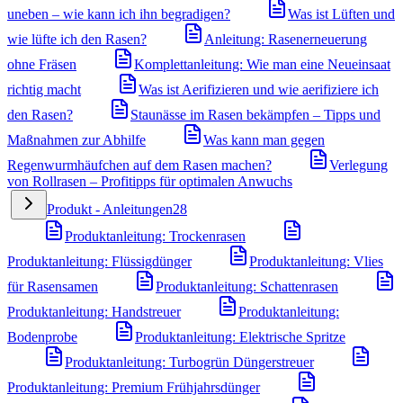
uneben – wie kann ich ihn begradigen?
Was ist Lüften und
wie lüfte ich den Rasen?
Anleitung: Rasenerneuerung
ohne Fräsen
Komplettanleitung: Wie man eine Neueinsaat
richtig macht
Was ist Aerifizieren und wie aerifiziere ich
den Rasen?
Staunässe im Rasen bekämpfen – Tipps und
Maßnahmen zur Abhilfe
Was kann man gegen
Regenwurmhäufchen auf dem Rasen machen?
Verlegung
von Rollrasen – Profitipps für optimalen Anwuchs
Produkt - Anleitungen
28
Produktanleitung: Trockenrasen
Produktanleitung: Flüssigdünger
Produktanleitung: Vlies
für Rasensamen
Produktanleitung: Schattenrasen
Produktanleitung: Handstreuer
Produktanleitung:
Bodenprobe
Produktanleitung: Elektrische Spritze
Produktanleitung: Turbogrün Düngerstreuer
Produktanleitung: Premium Frühjahrsdünger