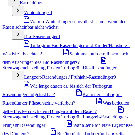
Rasendünger
Winterdünger
1
Warum Winterdünger sinnvoll ist – auch wenn der
Rasen scheinbar nicht wächst
Bio-Rasendünger
3
Turbogrün Bio Rasendünger und Kinder/Haustiere -
Was ist zu beachten?
Schimmel auf dem Rasen nach
dem Ausbringen des Bio Rasendüngers?
Streuwageneinstellung für den Turbogrün Bio-Rasendünger
Langzeit-Rasendünger / Frühjahr-Rasendünger
9
Wie lange dauert es, bis sich der Turbogrün
Rasendünger aufgelöst hat?
Kann der Turbogrün
Rasendünger Pflastersteine verfärben?
Was bedeuten
gelbe Flecken nach dem Düngen auf dem Rasen?
Streuwageneinstellung für den Turbogrün Langzeit-Rasendünger /
Frühjahr-Rasendünger
Wann sehe ich erste Ergebnisse
des Düngens?
Bekämpft der Turbogrün Langzeit-