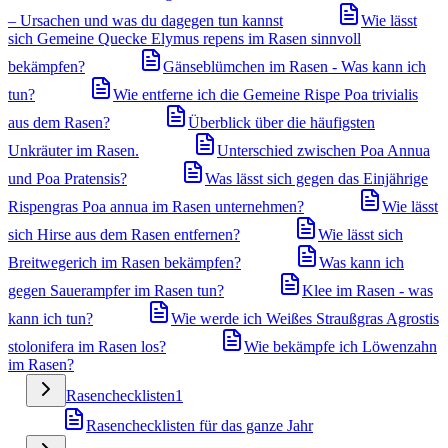
– Ursachen und was du dagegen tun kannst
Wie lässt
sich Gemeine Quecke Elymus repens im Rasen sinnvoll
bekämpfen?
Gänseblümchen im Rasen - Was kann ich
tun?
Wie entferne ich die Gemeine Rispe Poa trivialis
aus dem Rasen?
Überblick über die häufigsten
Unkräuter im Rasen.
Unterschied zwischen Poa Annua
und Poa Pratensis?
Was lässt sich gegen das Einjährige
Rispengras Poa annua im Rasen unternehmen?
Wie lässt
sich Hirse aus dem Rasen entfernen?
Wie lässt sich
Breitwegerich im Rasen bekämpfen?
Was kann ich
gegen Sauerampfer im Rasen tun?
Klee im Rasen - was
kann ich tun?
Wie werde ich Weißes Straußgras Agrostis
stolonifera im Rasen los?
Wie bekämpfe ich Löwenzahn
im Rasen?
Rasenchecklisten
1
Rasenchecklisten für das ganze Jahr