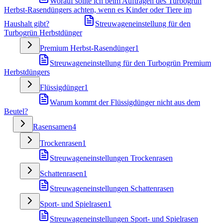
Worauf sollte ich beim Auftragen des Turbogrün
Herbst-Rasendüngers achten, wenn es Kinder oder Tiere im
Haushalt gibt?
Streuwageneinstellung für den
Turbogrün Herbstdünger
Premium Herbst-Rasendünger
1
Streuwageneinstellung für den Turbogrün Premium
Herbstdüngers
Flüssigdünger
1
Warum kommt der Flüssigdünger nicht aus dem
Beutel?
Rasensamen
4
Trockenrasen
1
Streuwageneinstellungen Trockenrasen
Schattenrasen
1
Streuwageneinstellungen Schattenrasen
Sport- und Spielrasen
1
Streuwageneinstellungen Sport- und Spielrasen