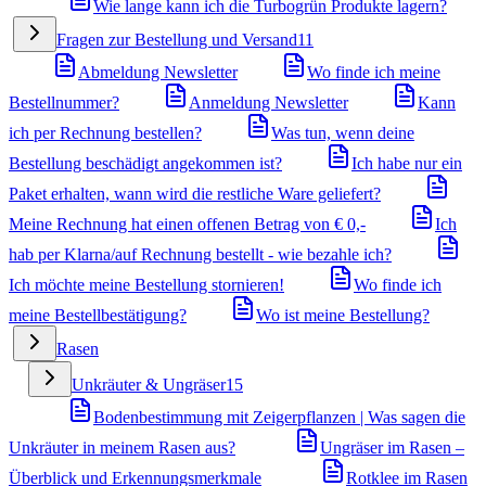
Wie lange kann ich die Turbogrün Produkte lagern?
Fragen zur Bestellung und Versand
11
Abmeldung Newsletter
Wo finde ich meine
Bestellnummer?
Anmeldung Newsletter
Kann
ich per Rechnung bestellen?
Was tun, wenn deine
Bestellung beschädigt angekommen ist?
Ich habe nur ein
Paket erhalten, wann wird die restliche Ware geliefert?
Meine Rechnung hat einen offenen Betrag von € 0,-
Ich
hab per Klarna/auf Rechnung bestellt - wie bezahle ich?
Ich möchte meine Bestellung stornieren!
Wo finde ich
meine Bestellbestätigung?
Wo ist meine Bestellung?
Rasen
Unkräuter & Ungräser
15
Bodenbestimmung mit Zeigerpflanzen | Was sagen die
Unkräuter in meinem Rasen aus?
Ungräser im Rasen –
Überblick und Erkennungsmerkmale
Rotklee im Rasen