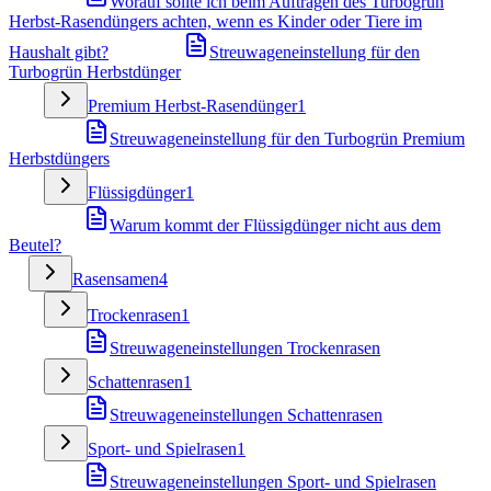
Worauf sollte ich beim Auftragen des Turbogrün
Herbst-Rasendüngers achten, wenn es Kinder oder Tiere im
Haushalt gibt?
Streuwageneinstellung für den
Turbogrün Herbstdünger
Premium Herbst-Rasendünger
1
Streuwageneinstellung für den Turbogrün Premium
Herbstdüngers
Flüssigdünger
1
Warum kommt der Flüssigdünger nicht aus dem
Beutel?
Rasensamen
4
Trockenrasen
1
Streuwageneinstellungen Trockenrasen
Schattenrasen
1
Streuwageneinstellungen Schattenrasen
Sport- und Spielrasen
1
Streuwageneinstellungen Sport- und Spielrasen