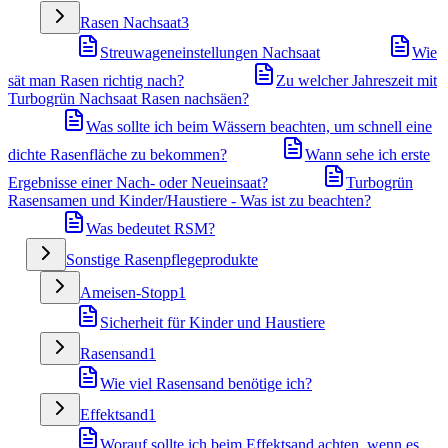
Rasen Nachsaat
3
Streuwageneinstellungen Nachsaat
Wie
sät man Rasen richtig nach?
Zu welcher Jahreszeit mit
Turbogrün Nachsaat Rasen nachsäen?
Was sollte ich beim Wässern beachten, um schnell eine
dichte Rasenfläche zu bekommen?
Wann sehe ich erste
Ergebnisse einer Nach- oder Neueinsaat?
Turbogrün
Rasensamen und Kinder/Haustiere - Was ist zu beachten?
Was bedeutet RSM?
Sonstige Rasenpflegeprodukte
Ameisen-Stopp
1
Sicherheit für Kinder und Haustiere
Rasensand
1
Wie viel Rasensand benötige ich?
Effektsand
1
Worauf sollte ich beim Effektsand achten, wenn es