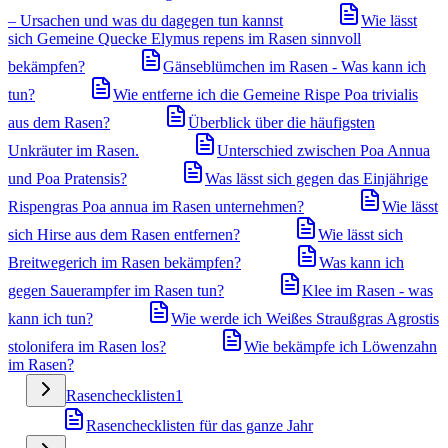
– Ursachen und was du dagegen tun kannst
Wie lässt
sich Gemeine Quecke Elymus repens im Rasen sinnvoll
bekämpfen?
Gänseblümchen im Rasen - Was kann ich
tun?
Wie entferne ich die Gemeine Rispe Poa trivialis
aus dem Rasen?
Überblick über die häufigsten
Unkräuter im Rasen.
Unterschied zwischen Poa Annua
und Poa Pratensis?
Was lässt sich gegen das Einjährige
Rispengras Poa annua im Rasen unternehmen?
Wie lässt
sich Hirse aus dem Rasen entfernen?
Wie lässt sich
Breitwegerich im Rasen bekämpfen?
Was kann ich
gegen Sauerampfer im Rasen tun?
Klee im Rasen - was
kann ich tun?
Wie werde ich Weißes Straußgras Agrostis
stolonifera im Rasen los?
Wie bekämpfe ich Löwenzahn
im Rasen?
Rasenchecklisten
1
Rasenchecklisten für das ganze Jahr