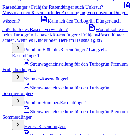
Rasendünger / Frühjahr-Rasendünger auch Unkraut?
Muss man den Rasen nach der Ausbringung von unserem Dünger
wässern?
Kann ich den Turbogrün Dünger auch
außerhalb des Rasens verwenden?
Worauf sollte ich
beim Turbogrün Langzeit-Rasendünger / Frühjahr-Rasendünger
achten, wenn es Kinder oder Tiere im Haushalt gibt?
Premium Frühjahr-Rasendünger / Langzeit-
Rasendünger
1
Streuwageneinstellung für den Turbogrün Premium
Frühjahrsdüngers
Sommer-Rasendünger
1
Streuwageneinstellung für den Turbogrün
Sommerdüngers
Premium Sommer-Rasendünger
1
Streuwageneinstellung für den Turbogrün Premium
Sommerdünger
Herbst-Rasendünger
2