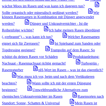
wächst Moos im Rasen und was kann ich dagegen tun?
Sollte organisch oder mineralisch gedüngt werden?
Wie
können Rasensamen in Kombination mit Dünger angewendet
werden?
Dünger und Unkrautvernichter - Ist die
Reihenfolge wichtig?
Ich habe meinen Rasen überdüngt
(„verbrannt“) – was kann ich tun?
Welcher Rasensamen
eignet sich für Zierrasen?
Ist Spielsand zum Sanden oder
Topdressing geeignet?
Trampolin auf dem Rasen: So
schützt du deinen Rasen vor Schäden
Produktanleitung:
Nachsaat - Rasennachsaat richtig gemacht!
Turbogrün -
Rasenratgeber
pH-Wert im Rasen – was ist das eigentlich?
Was muss ich vor, beim und nach dem Vertikutieren
beachten?
Wann sollte ich mit der ersten Düngung
beginnen?
Umweltfreundliche Alternativen zum
chemischen Unkrautvernichter im Rasen
Rasensorten nach
Standort: Sonne, Schatten & Universal
Mein Rasen ist