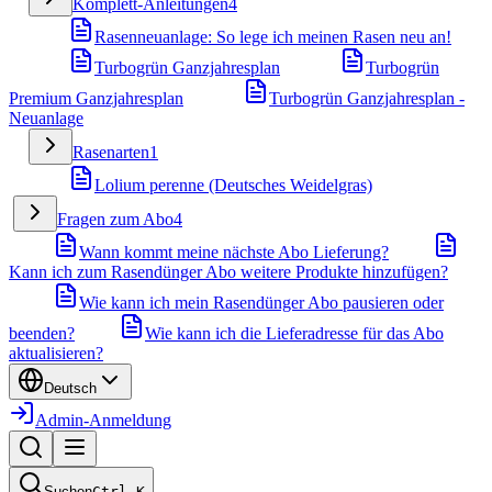
Komplett-Anleitungen
4
Rasenneuanlage: So lege ich meinen Rasen neu an!
Turbogrün Ganzjahresplan
Turbogrün
Premium Ganzjahresplan
Turbogrün Ganzjahresplan -
Neuanlage
Rasenarten
1
Lolium perenne (Deutsches Weidelgras)
Fragen zum Abo
4
Wann kommt meine nächste Abo Lieferung?
Kann ich zum Rasendünger Abo weitere Produkte hinzufügen?
Wie kann ich mein Rasendünger Abo pausieren oder
beenden?
Wie kann ich die Lieferadresse für das Abo
aktualisieren?
Deutsch
Admin-Anmeldung
Suchen
Ctrl
K