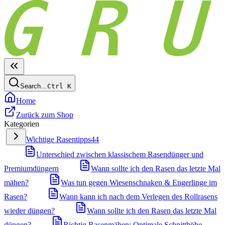
Search…
Ctrl
K
Home
Zurück zum Shop
Kategorien
Wichtige Rasentipps
44
Unterschied zwischen klassischem Rasendünger und
Premiumdüngern
Wann sollte ich den Rasen das letzte Mal
mähen?
Was tun gegen Wiesenschnaken & Engerlinge im
Rasen?
Wann kann ich nach dem Verlegen des Rollrasens
wieder düngen?
Wann sollte ich den Rasen das letzte Mal
düngen?
Richtig Rasenmähen: Optimale Schnitthöhe,