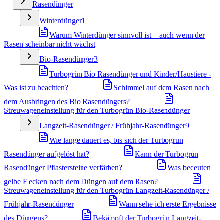
Rasendünger
Winterdünger
1
Warum Winterdünger sinnvoll ist – auch wenn der
Rasen scheinbar nicht wächst
Bio-Rasendünger
3
Turbogrün Bio Rasendünger und Kinder/Haustiere -
Was ist zu beachten?
Schimmel auf dem Rasen nach
dem Ausbringen des Bio Rasendüngers?
Streuwageneinstellung für den Turbogrün Bio-Rasendünger
Langzeit-Rasendünger / Frühjahr-Rasendünger
9
Wie lange dauert es, bis sich der Turbogrün
Rasendünger aufgelöst hat?
Kann der Turbogrün
Rasendünger Pflastersteine verfärben?
Was bedeuten
gelbe Flecken nach dem Düngen auf dem Rasen?
Streuwageneinstellung für den Turbogrün Langzeit-Rasendünger /
Frühjahr-Rasendünger
Wann sehe ich erste Ergebnisse
des Düngens?
Bekämpft der Turbogrün Langzeit-