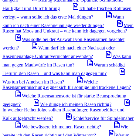
Häufigkeit und Durchführung
Ich habe frischen Rollrasen
verlegt – wann sollte ich das erste Mal düngen?
Wann
kann ich nach einer Rasenneuanlage wieder düngen?
Mein
Rasen hat Moos und Unkraut – wie kann ich dagegen vorgehen?
Was sollte bei der Auswahl von Rasensamen beachtet
werden?
Wann darf ich nach einer Nachsaat oder
Rasenneuanlage Unkrautvernichter anwenden?
Was kann
man gegen Maulwürfe im Rasen tun?
Warum schädigt
Tierurin den Rasen – und was kann man dagegen tun?
Was tun bei Ameisen im Rasen?
Welche
Rasensamenmischung eignet sich für sonnige und trockene Lagen?
Welche Rasensamensorte ist für starke Beanspruchung
geeignet?
Wie dünge ich meinen Rasen richtig?
In welcher Reihenfolge sollten Rasendünger, Rasenbelüfter und
Kalk aufgebracht werden?
Schleifservice für Spindelmäher
Wie bewässere ich meinen Rasen richtig?
Wie
bereite ich den Rasen richtig auf den Winter vor?
Warum