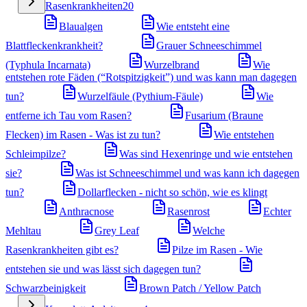
Rasenkrankheiten
20
Blaualgen
Wie entsteht eine
Blattfleckenkrankheit?
Grauer Schneeschimmel
(Typhula Incarnata)
Wurzelbrand
Wie
entstehen rote Fäden (“Rotspitzigkeit”) und was kann man dagegen
tun?
Wurzelfäule (Pythium-Fäule)
Wie
entferne ich Tau vom Rasen?
Fusarium (Braune
Flecken) im Rasen - Was ist zu tun?
Wie entstehen
Schleimpilze?
Was sind Hexenringe und wie entstehen
sie?
Was ist Schneeschimmel und was kann ich dagegen
tun?
Dollarflecken - nicht so schön, wie es klingt
Anthracnose
Rasenrost
Echter
Mehltau
Grey Leaf
Welche
Rasenkrankheiten gibt es?
Pilze im Rasen - Wie
entstehen sie und was lässt sich dagegen tun?
Schwarzbeinigkeit
Brown Patch / Yellow Patch