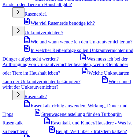
Kinder oder Tiere im Haushalt gibt?
Rasenerde
1
Wie viel Rasenerde benötige ich?
Unkrautvernichter
5
Wie und wann wende ich den Unkrautvernichter an?
In welcher Reihenfolge sollen Unkrautvernichter und
Dünger aufgebracht werden?
Was muss ich bei der
Aufbringung von Unkrautvernichter beachten, wenn Kleinkinder
oder Tiere im Haushalt leben?
Welche Unkrautarten
kann der Unkrautvernichter bekämpfen?
Wie schnell
wirkt der Unkrautvernichter?
Rasenkalk
7
Rasenkalk richtig anwenden: Wirkung, Dauer und
Tipps
Streuwageneinstellung für den Turbogrün
Rasenkalk
Rasenkalk und Kinder/Haustiere - Was ist
zu beachten?
Bei ph-Wert über 7 trotzdem kalken?