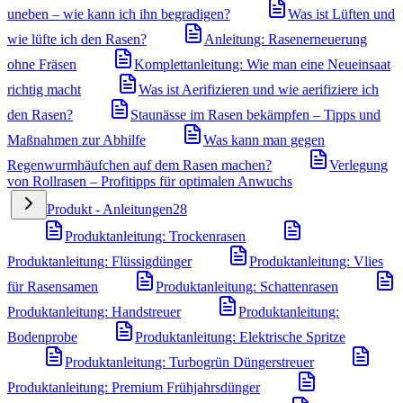
uneben – wie kann ich ihn begradigen?
Was ist Lüften und
wie lüfte ich den Rasen?
Anleitung: Rasenerneuerung
ohne Fräsen
Komplettanleitung: Wie man eine Neueinsaat
richtig macht
Was ist Aerifizieren und wie aerifiziere ich
den Rasen?
Staunässe im Rasen bekämpfen – Tipps und
Maßnahmen zur Abhilfe
Was kann man gegen
Regenwurmhäufchen auf dem Rasen machen?
Verlegung
von Rollrasen – Profitipps für optimalen Anwuchs
Produkt - Anleitungen
28
Produktanleitung: Trockenrasen
Produktanleitung: Flüssigdünger
Produktanleitung: Vlies
für Rasensamen
Produktanleitung: Schattenrasen
Produktanleitung: Handstreuer
Produktanleitung:
Bodenprobe
Produktanleitung: Elektrische Spritze
Produktanleitung: Turbogrün Düngerstreuer
Produktanleitung: Premium Frühjahrsdünger