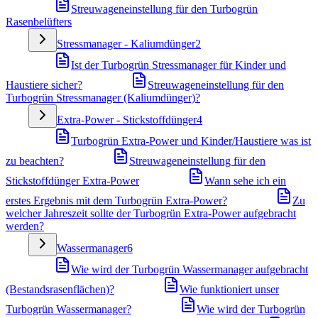
Streuwageneinstellung für den Turbogrün
Rasenbelüfters
Stressmanager - Kaliumdünger
2
Ist der Turbogrün Stressmanager für Kinder und
Haustiere sicher?
Streuwageneinstellung für den
Turbogrün Stressmanager (Kaliumdünger)?
Extra-Power - Stickstoffdünger
4
Turbogrün Extra-Power und Kinder/Haustiere was ist
zu beachten?
Streuwageneinstellung für den
Stickstoffdünger Extra-Power
Wann sehe ich ein
erstes Ergebnis mit dem Turbogrün Extra-Power?
Zu
welcher Jahreszeit sollte der Turbogrün Extra-Power aufgebracht
werden?
Wassermanager
6
Wie wird der Turbogrün Wassermanager aufgebracht
(Bestandsrasenflächen)?
Wie funktioniert unser
Turbogrün Wassermanager?
Wie wird der Turbogrün