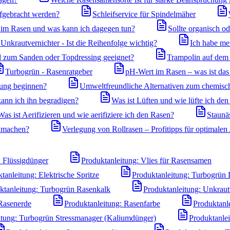
ufgebracht werden?
Schleifservice für Spindelmäher
m Rasen und was kann ich dagegen tun?
Sollte organisch o
nkrautvernichter - Ist die Reihenfolge wichtig?
Ich habe me
nd zum Sanden oder Topdressing geeignet?
Trampolin auf dem 
Turbogrün - Rasenratgeber
pH-Wert im Rasen – was ist das 
gung beginnen?
Umweltfreundliche Alternativen zum chemisc
ann ich ihn begradigen?
Was ist Lüften und wie lüfte ich de
Was ist Aerifizieren und wie aerifiziere ich den Rasen?
Staunä
 machen?
Verlegung von Rollrasen – Profitipps für optimale
: Flüssigdünger
Produktanleitung: Vlies für Rasensamen
tanleitung: Elektrische Spritze
Produktanleitung: Turbogrün 
ktanleitung: Turbogrün Rasenkalk
Produktanleitung: Unkraut
 Rasenerde
Produktanleitung: Rasenfarbe
Produktanl
itung: Turbogrün Stressmanager (Kaliumdünger)
Produktanle