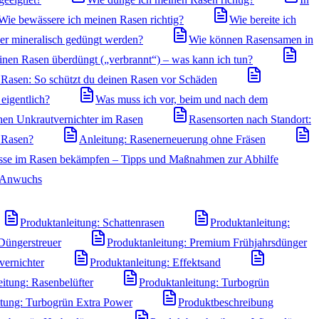
Wie bewässere ich meinen Rasen richtig?
Wie bereite ich
der mineralisch gedüngt werden?
Wie können Rasensamen in
inen Rasen überdüngt („verbrannt“) – was kann ich tun?
Rasen: So schützt du deinen Rasen vor Schäden
eigentlich?
Was muss ich vor, beim und nach dem
hen Unkrautvernichter im Rasen
Rasensorten nach Standort:
n Rasen?
Anleitung: Rasenerneuerung ohne Fräsen
sse im Rasen bekämpfen – Tipps und Maßnahmen zur Abhilfe
n Anwuchs
Produktanleitung: Schattenrasen
Produktanleitung:
Düngerstreuer
Produktanleitung: Premium Frühjahrsdünger
vernichter
Produktanleitung: Effektsand
eitung: Rasenbelüfter
Produktanleitung: Turbogrün
itung: Turbogrün Extra Power
Produktbeschreibung