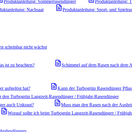
Produktanleitung: Sommerrasendünger
Produktanleitung: 
duktanleitung: Nachsaat
Produktanleitung: Sport- und Spielra
n scheinbar nicht wächst
s ist zu beachten?
Schimmel auf dem Rasen nach dem A
r aufgelöst hat?
Kann der Turbogrün Rasendünger Pflast
ür den Turbogrün Langzeit-Rasendünger / Frühjahr-Rasendünger
ger auch Unkraut?
Muss man den Rasen nach der Ausbr
Worauf sollte ich beim Turbogrün Langzeit-Rasendünger / Frühjah
ühjahrsdüngers