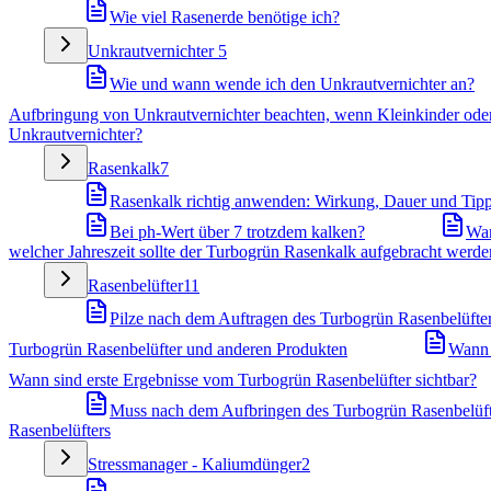
Wie viel Rasenerde benötige ich?
Unkrautvernichter
5
Wie und wann wende ich den Unkrautvernichter an?
Aufbringung von Unkrautvernichter beachten, wenn Kleinkinder oder
Unkrautvernichter?
Rasenkalk
7
Rasenkalk richtig anwenden: Wirkung, Dauer und Tip
Bei ph-Wert über 7 trotzdem kalken?
War
welcher Jahreszeit sollte der Turbogrün Rasenkalk aufgebracht werde
Rasenbelüfter
11
Pilze nach dem Auftragen des Turbogrün Rasenbelüfters
Turbogrün Rasenbelüfter und anderen Produkten
Wann 
Wann sind erste Ergebnisse vom Turbogrün Rasenbelüfter sichtbar?
Muss nach dem Aufbringen des Turbogrün Rasenbelüft
Rasenbelüfters
Stressmanager - Kaliumdünger
2