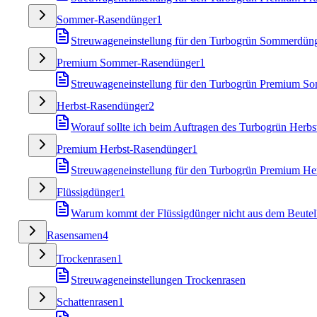
Sommer-Rasendünger
1
Streuwageneinstellung für den Turbogrün Sommerdün
Premium Sommer-Rasendünger
1
Streuwageneinstellung für den Turbogrün Premium S
Herbst-Rasendünger
2
Worauf sollte ich beim Auftragen des Turbogrün Herbs
Premium Herbst-Rasendünger
1
Streuwageneinstellung für den Turbogrün Premium He
Flüssigdünger
1
Warum kommt der Flüssigdünger nicht aus dem Beutel
Rasensamen
4
Trockenrasen
1
Streuwageneinstellungen Trockenrasen
Schattenrasen
1