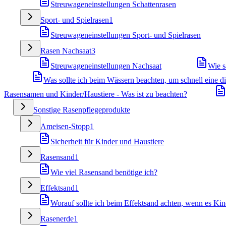
Streuwageneinstellungen Schattenrasen
Sport- und Spielrasen
1
Streuwageneinstellungen Sport- und Spielrasen
Rasen Nachsaat
3
Streuwageneinstellungen Nachsaat
Wie s
Was sollte ich beim Wässern beachten, um schnell eine 
Rasensamen und Kinder/Haustiere - Was ist zu beachten?
Sonstige Rasenpflegeprodukte
Ameisen-Stopp
1
Sicherheit für Kinder und Haustiere
Rasensand
1
Wie viel Rasensand benötige ich?
Effektsand
1
Worauf sollte ich beim Effektsand achten, wenn es Kin
Rasenerde
1