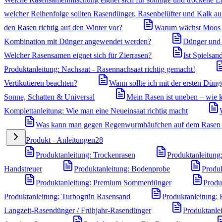
welcher Reihenfolge sollten Rasendünger, Rasenbelüfter und Kalk a
den Rasen richtig auf den Winter vor?
Warum wächst Moos i
Kombination mit Dünger angewendet werden?
Dünger und U
Welcher Rasensamen eignet sich für Zierrasen?
Ist Spielsa
Produktanleitung: Nachsaat - Rasennachsaat richtig gemacht!
Vertikutieren beachten?
Wann sollte ich mit der ersten Dün
Sonne, Schatten & Universal
Mein Rasen ist uneben – wie k
Komplettanleitung: Wie man eine Neueinsaat richtig macht
Was kann man gegen Regenwurmhäufchen auf dem Rasen
Produkt - Anleitungen
28
Produktanleitung: Trockenrasen
Produktanleitung
Handstreuer
Produktanleitung: Bodenprobe
Produk
Produktanleitung: Premium Sommerdünger
Produ
Produktanleitung: Turbogrün Rasensand
Produktanleitung:
Langzeit-Rasendünger / Frühjahr-Rasendünger
Produktanle