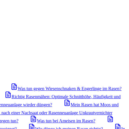
Was tun gegen Wiesenschnaken & Engerlinge im Rasen?
Richtig Rasenmähen: Optimale Schnitthöhe, Häufigkeit und
enneuanlage wieder düngen?
Mein Rasen hat Moos und
 nach einer Nachsaat oder Rasenneuanlage Unkrautvernichter
gegen tun?
Was tun bei Ameisen im Rasen?
geeignet?
Wie dünge ich meinen Rasen richtig?
In