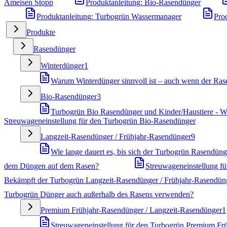
Ameisen Stopp
Produktanleitung: Bio-Rasendünger
Produktanleitung: Turbogrün Wassermanager
Pro
Produkte
Rasendünger
Winterdünger
1
Warum Winterdünger sinnvoll ist – auch wenn der Rase
Bio-Rasendünger
3
Turbogrün Bio Rasendünger und Kinder/Haustiere - Wa
Streuwageneinstellung für den Turbogrün Bio-Rasendünger
Langzeit-Rasendünger / Frühjahr-Rasendünger
9
Wie lange dauert es, bis sich der Turbogrün Rasendünge
dem Düngen auf dem Rasen?
Streuwageneinstellung f
Bekämpft der Turbogrün Langzeit-Rasendünger / Frühjahr-Rasendün
Turbogrün Dünger auch außerhalb des Rasens verwenden?
Premium Frühjahr-Rasendünger / Langzeit-Rasendünger
1
Streuwageneinstellung für den Turbogrün Premium Fr