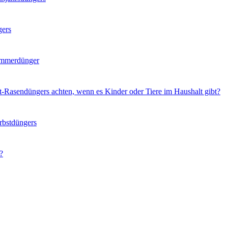
gers
ommerdünger
t-Rasendüngers achten, wenn es Kinder oder Tiere im Haushalt gibt?
rbstdüngers
?