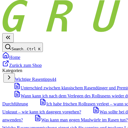
Search…
Ctrl
K
Home
Zurück zum Shop
Kategorien
Wichtige Rasentipps
44
Unterschied zwischen klassischem Rasendünger und Prem
Wann kann ich nach dem Verlegen des Rollrasens wieder 
Durchführung
Ich habe frischen Rollrasen verlegt – wann so
Unkraut – wie kann ich dagegen vorgehen?
Was sollte bei
anwenden?
Was kann man gegen Maulwürfe im Rasen tun?
Welche Rasensamenmischung eignet sich für sonnige und trockene L