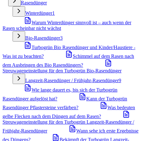
Rasendünger
Winterdünger
1
Warum Winterdünger sinnvoll ist – auch wenn der
Rasen scheinbar nicht wächst
Bio-Rasendünger
3
Turbogrün Bio Rasendünger und Kinder/Haustiere -
Was ist zu beachten?
Schimmel auf dem Rasen nach
dem Ausbringen des Bio Rasendüngers?
Streuwageneinstellung für den Turbogrün Bio-Rasendünger
Langzeit-Rasendünger / Frühjahr-Rasendünger
9
Wie lange dauert es, bis sich der Turbogrün
Rasendünger aufgelöst hat?
Kann der Turbogrün
Rasendünger Pflastersteine verfärben?
Was bedeuten
gelbe Flecken nach dem Düngen auf dem Rasen?
Streuwageneinstellung für den Turbogrün Langzeit-Rasendünger /
Frühjahr-Rasendünger
Wann sehe ich erste Ergebnisse
des Düngens?
Bekämpft der Turbogrün Langzeit-