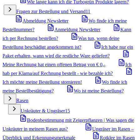
Wie lange kann ich die Turbogrün Produkte lagern?
Fragen zur Bestellung und Versand
11
Abmeldung Newsletter
Wo finde ich meine
Bestellnummer?
Anmeldung Newsletter
Kann
ich per Rechnung bestellen?
Was tun, wenn deine
Bestellung beschädigt angekommen ist?
Ich habe nur ein
Paket erhalten, wann wird die restliche Ware geliefert?
Meine Rechnung hat einen offenen Betrag von € 0,-
Ich
hab per Klarna/auf Rechnung bestellt - wie bezahle ich?
Ich möchte meine Bestellung stornieren!
Wo finde ich
meine Bestellbestätigung?
Wo ist meine Bestellung?
Rasen
Unkräuter & Ungräser
15
Bodenbestimmung mit Zeigerpflanzen | Was sagen die
Unkräuter in meinem Rasen aus?
Ungräser im Rasen –
Überblick und Erkennungsmerkmale
Rotklee im Rasen