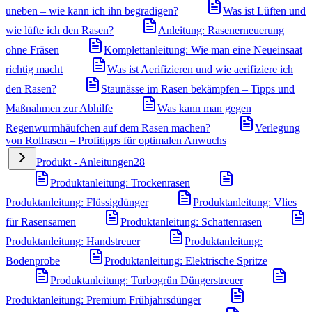
uneben – wie kann ich ihn begradigen?
Was ist Lüften und
wie lüfte ich den Rasen?
Anleitung: Rasenerneuerung
ohne Fräsen
Komplettanleitung: Wie man eine Neueinsaat
richtig macht
Was ist Aerifizieren und wie aerifiziere ich
den Rasen?
Staunässe im Rasen bekämpfen – Tipps und
Maßnahmen zur Abhilfe
Was kann man gegen
Regenwurmhäufchen auf dem Rasen machen?
Verlegung
von Rollrasen – Profitipps für optimalen Anwuchs
Produkt - Anleitungen
28
Produktanleitung: Trockenrasen
Produktanleitung: Flüssigdünger
Produktanleitung: Vlies
für Rasensamen
Produktanleitung: Schattenrasen
Produktanleitung: Handstreuer
Produktanleitung:
Bodenprobe
Produktanleitung: Elektrische Spritze
Produktanleitung: Turbogrün Düngerstreuer
Produktanleitung: Premium Frühjahrsdünger