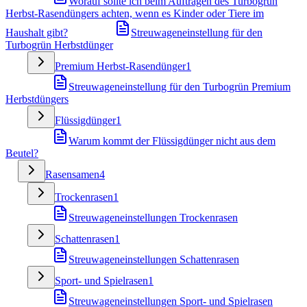
Worauf sollte ich beim Auftragen des Turbogrün
Herbst-Rasendüngers achten, wenn es Kinder oder Tiere im
Haushalt gibt?
Streuwageneinstellung für den
Turbogrün Herbstdünger
Premium Herbst-Rasendünger
1
Streuwageneinstellung für den Turbogrün Premium
Herbstdüngers
Flüssigdünger
1
Warum kommt der Flüssigdünger nicht aus dem
Beutel?
Rasensamen
4
Trockenrasen
1
Streuwageneinstellungen Trockenrasen
Schattenrasen
1
Streuwageneinstellungen Schattenrasen
Sport- und Spielrasen
1
Streuwageneinstellungen Sport- und Spielrasen