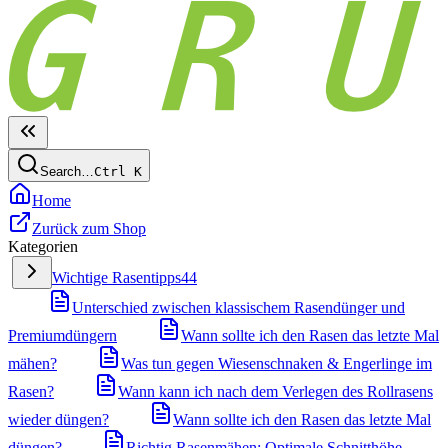
Search…
Ctrl
K
Home
Zurück zum Shop
Kategorien
Wichtige Rasentipps
44
Unterschied zwischen klassischem Rasendünger und
Premiumdüngern
Wann sollte ich den Rasen das letzte Mal
mähen?
Was tun gegen Wiesenschnaken & Engerlinge im
Rasen?
Wann kann ich nach dem Verlegen des Rollrasens
wieder düngen?
Wann sollte ich den Rasen das letzte Mal
düngen?
Richtig Rasenmähen: Optimale Schnitthöhe,