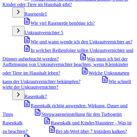
Kinder oder Tiere im Haushalt gibt?
Rasenerde
1
Wie viel Rasenerde benötige ich?
Unkrautvernichter
5
Wie und wann wende ich den Unkrautvernichter an?
In welcher Reihenfolge sollen Unkrautvernichter und
Dünger aufgebracht werden?
Was muss ich bei der
Aufbringung von Unkrautvernichter beachten, wenn Kleinkinder
oder Tiere im Haushalt leben?
Welche Unkrautarten
kann der Unkrautvernichter bekämpfen?
Wie schnell
wirkt der Unkrautvernichter?
Rasenkalk
7
Rasenkalk richtig anwenden: Wirkung, Dauer und
Tipps
Streuwageneinstellung für den Turbogrün
Rasenkalk
Rasenkalk und Kinder/Haustiere - Was ist
zu beachten?
Bei ph-Wert über 7 trotzdem kalken?