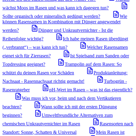
wächst Moos im Rasen und was kann ich dagegen tun?
Sollte organisch oder mineralisch gedüngt werden?
Wie
können Rasensamen in Kombination mit Dünger angewendet
werden?
Dünger und Unkrautvernichter - Ist die
Reihenfolge wichtig?
Ich habe meinen Rasen überdüngt
(„verbrannt“) – was kann ich tun?
Welcher Rasensamen
eignet sich für Zierrasen?
Ist Spielsand zum Sanden oder
Topdressing geeignet?
Trampolin auf dem Rasen: So
schützt du deinen Rasen vor Schäden
Produktanleitung:
Nachsaat - Rasennachsaat richtig gemacht!
Turbogrün -
Rasenratgeber
pH-Wert im Rasen – was ist das eigentlich?
Was muss ich vor, beim und nach dem Vertikutieren
beachten?
Wann sollte ich mit der ersten Düngung
beginnen?
Umweltfreundliche Alternativen zum
chemischen Unkrautvernichter im Rasen
Rasensorten nach
Standort: Sonne, Schatten & Universal
Mein Rasen ist