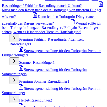
Rasendünger / Frühjahr-Rasendünger auch Unkraut?
Muss man den Rasen nach der Ausbringung von unserem Dünger
wässern?
Kann ich den Turbogrün Dünger auch
außerhalb des Rasens verwenden?
Worauf sollte ich
beim Turbogrün Langzeit-Rasendünger / Frühjahr-Rasendünger
achten, wenn es Kinder oder Tiere im Haushalt gibt?
Premium Frühjahr-Rasendünger / Langzeit-
Rasendünger
1
Streuwageneinstellung für den Turbogrün Premium
Frühjahrsdüngers
Sommer-Rasendünger
1
Streuwageneinstellung für den Turbogrün
Sommerdüngers
Premium Sommer-Rasendünger
1
Streuwageneinstellung für den Turbogrün Premium
Sommerdünger
Herbst-Rasendünger
2