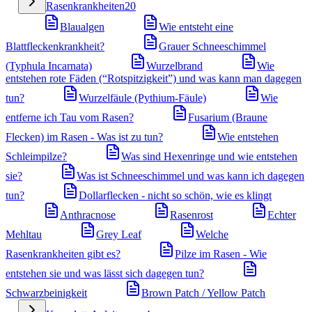
Rasenkrankheiten
20
Blaualgen
Wie entsteht eine
Blattfleckenkrankheit?
Grauer Schneeschimmel
(Typhula Incarnata)
Wurzelbrand
Wie
entstehen rote Fäden (“Rotspitzigkeit”) und was kann man dagegen
tun?
Wurzelfäule (Pythium-Fäule)
Wie
entferne ich Tau vom Rasen?
Fusarium (Braune
Flecken) im Rasen - Was ist zu tun?
Wie entstehen
Schleimpilze?
Was sind Hexenringe und wie entstehen
sie?
Was ist Schneeschimmel und was kann ich dagegen
tun?
Dollarflecken - nicht so schön, wie es klingt
Anthracnose
Rasenrost
Echter
Mehltau
Grey Leaf
Welche
Rasenkrankheiten gibt es?
Pilze im Rasen - Wie
entstehen sie und was lässt sich dagegen tun?
Schwarzbeinigkeit
Brown Patch / Yellow Patch