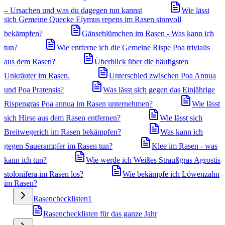
– Ursachen und was du dagegen tun kannst
Wie lässt
sich Gemeine Quecke Elymus repens im Rasen sinnvoll
bekämpfen?
Gänseblümchen im Rasen - Was kann ich
tun?
Wie entferne ich die Gemeine Rispe Poa trivialis
aus dem Rasen?
Überblick über die häufigsten
Unkräuter im Rasen.
Unterschied zwischen Poa Annua
und Poa Pratensis?
Was lässt sich gegen das Einjährige
Rispengras Poa annua im Rasen unternehmen?
Wie lässt
sich Hirse aus dem Rasen entfernen?
Wie lässt sich
Breitwegerich im Rasen bekämpfen?
Was kann ich
gegen Sauerampfer im Rasen tun?
Klee im Rasen - was
kann ich tun?
Wie werde ich Weißes Straußgras Agrostis
stolonifera im Rasen los?
Wie bekämpfe ich Löwenzahn
im Rasen?
Rasenchecklisten
1
Rasenchecklisten für das ganze Jahr