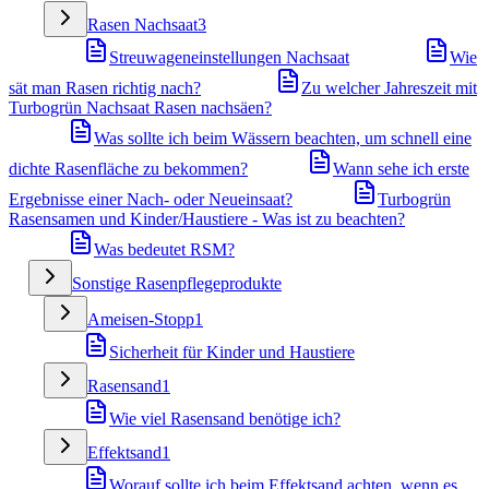
Rasen Nachsaat
3
Streuwageneinstellungen Nachsaat
Wie
sät man Rasen richtig nach?
Zu welcher Jahreszeit mit
Turbogrün Nachsaat Rasen nachsäen?
Was sollte ich beim Wässern beachten, um schnell eine
dichte Rasenfläche zu bekommen?
Wann sehe ich erste
Ergebnisse einer Nach- oder Neueinsaat?
Turbogrün
Rasensamen und Kinder/Haustiere - Was ist zu beachten?
Was bedeutet RSM?
Sonstige Rasenpflegeprodukte
Ameisen-Stopp
1
Sicherheit für Kinder und Haustiere
Rasensand
1
Wie viel Rasensand benötige ich?
Effektsand
1
Worauf sollte ich beim Effektsand achten, wenn es