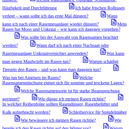
Häufigkeit und Durchführung
Ich habe frischen Rollrasen
verlegt – wann sollte ich das erste Mal düngen?
Wann
kann ich nach einer Rasenneuanlage wieder düngen?
Mein
Rasen hat Moos und Unkraut – wie kann ich dagegen vorgehen?
Was sollte bei der Auswahl von Rasensamen beachtet
werden?
Wann darf ich nach einer Nachsaat oder
Rasenneuanlage Unkrautvernichter anwenden?
Was kann
man gegen Maulwürfe im Rasen tun?
Warum schädigt
Tierurin den Rasen – und was kann man dagegen tun?
Was tun bei Ameisen im Rasen?
Welche
Rasensamenmischung eignet sich für sonnige und trockene Lagen?
Welche Rasensamensorte ist für starke Beanspruchung
geeignet?
Wie dünge ich meinen Rasen richtig?
In welcher Reihenfolge sollten Rasendünger, Rasenbelüfter und
Kalk aufgebracht werden?
Schleifservice für Spindelmäher
Wie bewässere ich meinen Rasen richtig?
Wie
bereite ich den Rasen richtig auf den Winter vor?
Warum