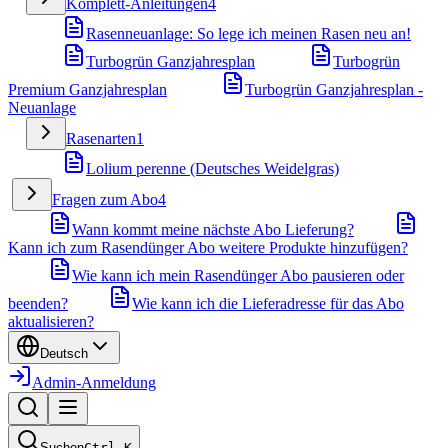
Komplett-Anleitungen
4
Rasenneuanlage: So lege ich meinen Rasen neu an!
Turbogrün Ganzjahresplan
Turbogrün
Premium Ganzjahresplan
Turbogrün Ganzjahresplan -
Neuanlage
Rasenarten
1
Lolium perenne (Deutsches Weidelgras)
Fragen zum Abo
4
Wann kommt meine nächste Abo Lieferung?
Kann ich zum Rasendünger Abo weitere Produkte hinzufügen?
Wie kann ich mein Rasendünger Abo pausieren oder
beenden?
Wie kann ich die Lieferadresse für das Abo
aktualisieren?
Deutsch
Admin-Anmeldung
Suchen
Ctrl
K