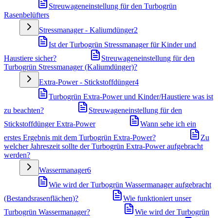
Streuwageneinstellung für den Turbogrün
Rasenbelüfters
Stressmanager - Kaliumdünger
2
Ist der Turbogrün Stressmanager für Kinder und
Haustiere sicher?
Streuwageneinstellung für den
Turbogrün Stressmanager (Kaliumdünger)?
Extra-Power - Stickstoffdünger
4
Turbogrün Extra-Power und Kinder/Haustiere was ist
zu beachten?
Streuwageneinstellung für den
Stickstoffdünger Extra-Power
Wann sehe ich ein
erstes Ergebnis mit dem Turbogrün Extra-Power?
Zu
welcher Jahreszeit sollte der Turbogrün Extra-Power aufgebracht
werden?
Wassermanager
6
Wie wird der Turbogrün Wassermanager aufgebracht
(Bestandsrasenflächen)?
Wie funktioniert unser
Turbogrün Wassermanager?
Wie wird der Turbogrün