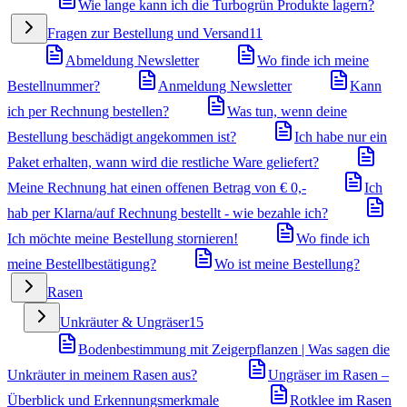
Wie lange kann ich die Turbogrün Produkte lagern?
Fragen zur Bestellung und Versand
11
Abmeldung Newsletter
Wo finde ich meine
Bestellnummer?
Anmeldung Newsletter
Kann
ich per Rechnung bestellen?
Was tun, wenn deine
Bestellung beschädigt angekommen ist?
Ich habe nur ein
Paket erhalten, wann wird die restliche Ware geliefert?
Meine Rechnung hat einen offenen Betrag von € 0,-
Ich
hab per Klarna/auf Rechnung bestellt - wie bezahle ich?
Ich möchte meine Bestellung stornieren!
Wo finde ich
meine Bestellbestätigung?
Wo ist meine Bestellung?
Rasen
Unkräuter & Ungräser
15
Bodenbestimmung mit Zeigerpflanzen | Was sagen die
Unkräuter in meinem Rasen aus?
Ungräser im Rasen –
Überblick und Erkennungsmerkmale
Rotklee im Rasen