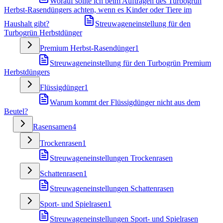
Worauf sollte ich beim Auftragen des Turbogrün
Herbst-Rasendüngers achten, wenn es Kinder oder Tiere im
Haushalt gibt?
Streuwageneinstellung für den
Turbogrün Herbstdünger
Premium Herbst-Rasendünger
1
Streuwageneinstellung für den Turbogrün Premium
Herbstdüngers
Flüssigdünger
1
Warum kommt der Flüssigdünger nicht aus dem
Beutel?
Rasensamen
4
Trockenrasen
1
Streuwageneinstellungen Trockenrasen
Schattenrasen
1
Streuwageneinstellungen Schattenrasen
Sport- und Spielrasen
1
Streuwageneinstellungen Sport- und Spielrasen