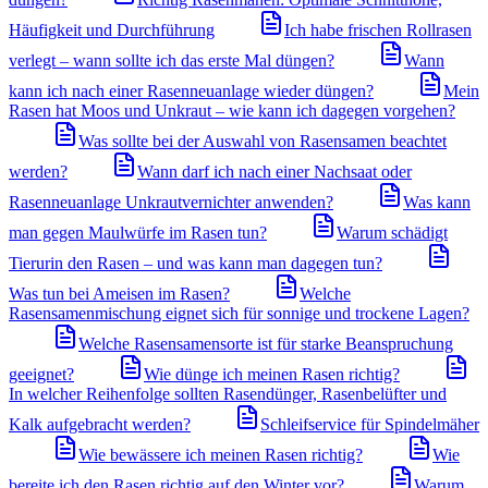
Häufigkeit und Durchführung
Ich habe frischen Rollrasen
verlegt – wann sollte ich das erste Mal düngen?
Wann
kann ich nach einer Rasenneuanlage wieder düngen?
Mein
Rasen hat Moos und Unkraut – wie kann ich dagegen vorgehen?
Was sollte bei der Auswahl von Rasensamen beachtet
werden?
Wann darf ich nach einer Nachsaat oder
Rasenneuanlage Unkrautvernichter anwenden?
Was kann
man gegen Maulwürfe im Rasen tun?
Warum schädigt
Tierurin den Rasen – und was kann man dagegen tun?
Was tun bei Ameisen im Rasen?
Welche
Rasensamenmischung eignet sich für sonnige und trockene Lagen?
Welche Rasensamensorte ist für starke Beanspruchung
geeignet?
Wie dünge ich meinen Rasen richtig?
In welcher Reihenfolge sollten Rasendünger, Rasenbelüfter und
Kalk aufgebracht werden?
Schleifservice für Spindelmäher
Wie bewässere ich meinen Rasen richtig?
Wie
bereite ich den Rasen richtig auf den Winter vor?
Warum