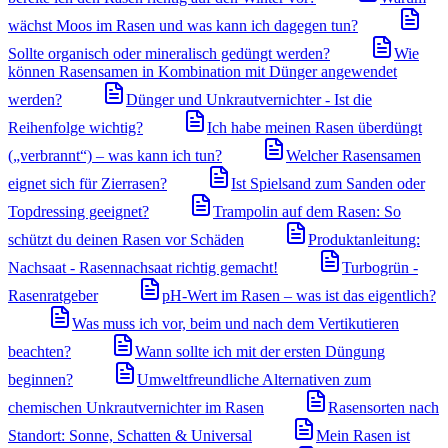
wächst Moos im Rasen und was kann ich dagegen tun?
Sollte organisch oder mineralisch gedüngt werden?
Wie
können Rasensamen in Kombination mit Dünger angewendet
werden?
Dünger und Unkrautvernichter - Ist die
Reihenfolge wichtig?
Ich habe meinen Rasen überdüngt
(„verbrannt“) – was kann ich tun?
Welcher Rasensamen
eignet sich für Zierrasen?
Ist Spielsand zum Sanden oder
Topdressing geeignet?
Trampolin auf dem Rasen: So
schützt du deinen Rasen vor Schäden
Produktanleitung:
Nachsaat - Rasennachsaat richtig gemacht!
Turbogrün -
Rasenratgeber
pH-Wert im Rasen – was ist das eigentlich?
Was muss ich vor, beim und nach dem Vertikutieren
beachten?
Wann sollte ich mit der ersten Düngung
beginnen?
Umweltfreundliche Alternativen zum
chemischen Unkrautvernichter im Rasen
Rasensorten nach
Standort: Sonne, Schatten & Universal
Mein Rasen ist