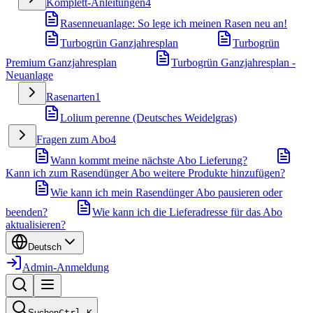
Komplett-Anleitungen
4
Rasenneuanlage: So lege ich meinen Rasen neu an!
Turbogrün Ganzjahresplan
Turbogrün
Premium Ganzjahresplan
Turbogrün Ganzjahresplan -
Neuanlage
Rasenarten
1
Lolium perenne (Deutsches Weidelgras)
Fragen zum Abo
4
Wann kommt meine nächste Abo Lieferung?
Kann ich zum Rasendünger Abo weitere Produkte hinzufügen?
Wie kann ich mein Rasendünger Abo pausieren oder
beenden?
Wie kann ich die Lieferadresse für das Abo
aktualisieren?
Deutsch
Admin-Anmeldung
Suchen
Ctrl
K