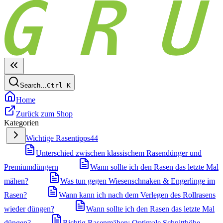
Search…
Ctrl
K
Home
Zurück zum Shop
Kategorien
Wichtige Rasentipps
44
Unterschied zwischen klassischem Rasendünger und
Premiumdüngern
Wann sollte ich den Rasen das letzte Mal
mähen?
Was tun gegen Wiesenschnaken & Engerlinge im
Rasen?
Wann kann ich nach dem Verlegen des Rollrasens
wieder düngen?
Wann sollte ich den Rasen das letzte Mal
düngen?
Richtig Rasenmähen: Optimale Schnitthöhe,