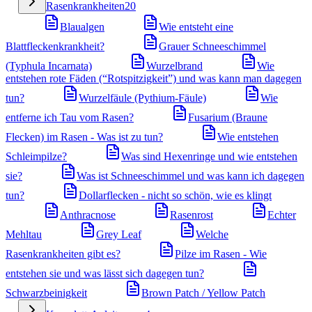
Rasenkrankheiten
20
Blaualgen
Wie entsteht eine
Blattfleckenkrankheit?
Grauer Schneeschimmel
(Typhula Incarnata)
Wurzelbrand
Wie
entstehen rote Fäden (“Rotspitzigkeit”) und was kann man dagegen
tun?
Wurzelfäule (Pythium-Fäule)
Wie
entferne ich Tau vom Rasen?
Fusarium (Braune
Flecken) im Rasen - Was ist zu tun?
Wie entstehen
Schleimpilze?
Was sind Hexenringe und wie entstehen
sie?
Was ist Schneeschimmel und was kann ich dagegen
tun?
Dollarflecken - nicht so schön, wie es klingt
Anthracnose
Rasenrost
Echter
Mehltau
Grey Leaf
Welche
Rasenkrankheiten gibt es?
Pilze im Rasen - Wie
entstehen sie und was lässt sich dagegen tun?
Schwarzbeinigkeit
Brown Patch / Yellow Patch