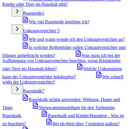
Kinder oder Tiere im Haushalt gibt?
Rasenerde
1
Wie viel Rasenerde benötige ich?
Unkrautvernichter
5
Wie und wann wende ich den Unkrautvernichter an?
In welcher Reihenfolge sollen Unkrautvernichter und
Dünger aufgebracht werden?
Was muss ich bei der
Aufbringung von Unkrautvernichter beachten, wenn Kleinkinder
oder Tiere im Haushalt leben?
Welche Unkrautarten
kann der Unkrautvernichter bekämpfen?
Wie schnell
wirkt der Unkrautvernichter?
Rasenkalk
7
Rasenkalk richtig anwenden: Wirkung, Dauer und
Tipps
Streuwageneinstellung für den Turbogrün
Rasenkalk
Rasenkalk und Kinder/Haustiere - Was ist
zu beachten?
Bei ph-Wert über 7 trotzdem kalken?