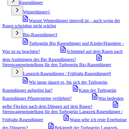
Rasendünger
Winterdünger
1
Warum Winterdünger sinnvoll ist – auch wenn der
Rasen scheinbar nicht wächst
Bio-Rasendünger
3
Turbogrün Bio Rasendünger und Kinder/Haustiere -
Was ist zu beachten?
Schimmel auf dem Rasen nach
dem Ausbringen des Bio Rasendüngers?
Streuwageneinstellung für den Turbogrün Bio-Rasendünger
Langzeit-Rasendünger / Frühjahr-Rasendünger
9
Wie lange dauert es, bis sich der Turbogrün
Rasendünger aufgelöst hat?
Kann der Turbogrün
Rasendünger Pflastersteine verfärben?
Was bedeuten
gelbe Flecken nach dem Düngen auf dem Rasen?
Streuwageneinstellung für den Turbogrün Langzeit-Rasendünger /
Frühjahr-Rasendünger
Wann sehe ich erste Ergebnisse
des Düngens?
Bekämpft der Turbogrün Langzeit-