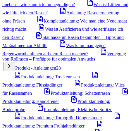
uneben – wie kann ich ihn begradigen?
Was ist Lüften und
wie lüfte ich den Rasen?
Anleitung: Rasenerneuerung
ohne Fräsen
Komplettanleitung: Wie man eine Neueinsaat
richtig macht
Was ist Aerifizieren und wie aerifiziere ich
den Rasen?
Staunässe im Rasen bekämpfen – Tipps und
Maßnahmen zur Abhilfe
Was kann man gegen
Regenwurmhäufchen auf dem Rasen machen?
Verlegung
von Rollrasen – Profitipps für optimalen Anwuchs
Produkt - Anleitungen
28
Produktanleitung: Trockenrasen
Produktanleitung: Flüssigdünger
Produktanleitung: Vlies
für Rasensamen
Produktanleitung: Schattenrasen
Produktanleitung: Handstreuer
Produktanleitung:
Bodenprobe
Produktanleitung: Elektrische Spritze
Produktanleitung: Turbogrün Düngerstreuer
Produktanleitung: Premium Frühjahrsdünger