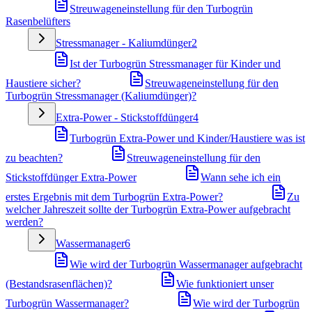
Streuwageneinstellung für den Turbogrün
Rasenbelüfters
Stressmanager - Kaliumdünger
2
Ist der Turbogrün Stressmanager für Kinder und
Haustiere sicher?
Streuwageneinstellung für den
Turbogrün Stressmanager (Kaliumdünger)?
Extra-Power - Stickstoffdünger
4
Turbogrün Extra-Power und Kinder/Haustiere was ist
zu beachten?
Streuwageneinstellung für den
Stickstoffdünger Extra-Power
Wann sehe ich ein
erstes Ergebnis mit dem Turbogrün Extra-Power?
Zu
welcher Jahreszeit sollte der Turbogrün Extra-Power aufgebracht
werden?
Wassermanager
6
Wie wird der Turbogrün Wassermanager aufgebracht
(Bestandsrasenflächen)?
Wie funktioniert unser
Turbogrün Wassermanager?
Wie wird der Turbogrün