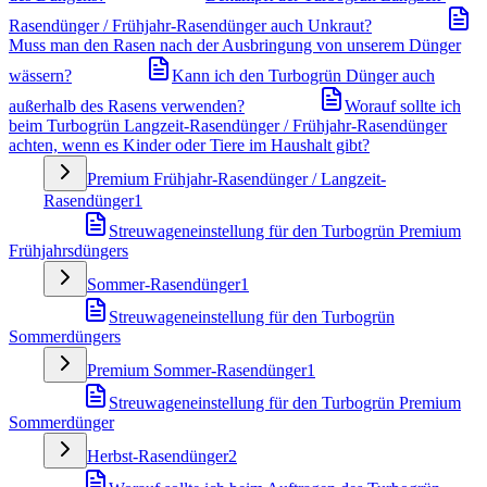
Rasendünger / Frühjahr-Rasendünger auch Unkraut?
Muss man den Rasen nach der Ausbringung von unserem Dünger
wässern?
Kann ich den Turbogrün Dünger auch
außerhalb des Rasens verwenden?
Worauf sollte ich
beim Turbogrün Langzeit-Rasendünger / Frühjahr-Rasendünger
achten, wenn es Kinder oder Tiere im Haushalt gibt?
Premium Frühjahr-Rasendünger / Langzeit-
Rasendünger
1
Streuwageneinstellung für den Turbogrün Premium
Frühjahrsdüngers
Sommer-Rasendünger
1
Streuwageneinstellung für den Turbogrün
Sommerdüngers
Premium Sommer-Rasendünger
1
Streuwageneinstellung für den Turbogrün Premium
Sommerdünger
Herbst-Rasendünger
2