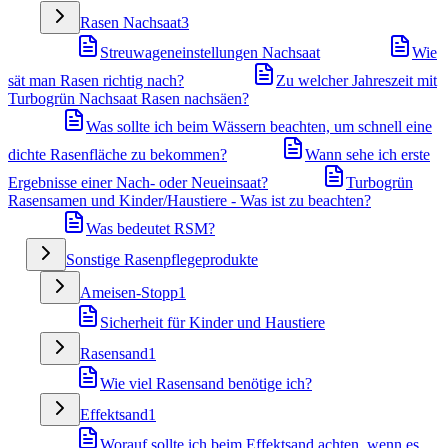
Rasen Nachsaat
3
Streuwageneinstellungen Nachsaat
Wie
sät man Rasen richtig nach?
Zu welcher Jahreszeit mit
Turbogrün Nachsaat Rasen nachsäen?
Was sollte ich beim Wässern beachten, um schnell eine
dichte Rasenfläche zu bekommen?
Wann sehe ich erste
Ergebnisse einer Nach- oder Neueinsaat?
Turbogrün
Rasensamen und Kinder/Haustiere - Was ist zu beachten?
Was bedeutet RSM?
Sonstige Rasenpflegeprodukte
Ameisen-Stopp
1
Sicherheit für Kinder und Haustiere
Rasensand
1
Wie viel Rasensand benötige ich?
Effektsand
1
Worauf sollte ich beim Effektsand achten, wenn es