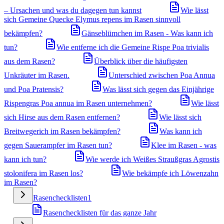
– Ursachen und was du dagegen tun kannst
Wie lässt
sich Gemeine Quecke Elymus repens im Rasen sinnvoll
bekämpfen?
Gänseblümchen im Rasen - Was kann ich
tun?
Wie entferne ich die Gemeine Rispe Poa trivialis
aus dem Rasen?
Überblick über die häufigsten
Unkräuter im Rasen.
Unterschied zwischen Poa Annua
und Poa Pratensis?
Was lässt sich gegen das Einjährige
Rispengras Poa annua im Rasen unternehmen?
Wie lässt
sich Hirse aus dem Rasen entfernen?
Wie lässt sich
Breitwegerich im Rasen bekämpfen?
Was kann ich
gegen Sauerampfer im Rasen tun?
Klee im Rasen - was
kann ich tun?
Wie werde ich Weißes Straußgras Agrostis
stolonifera im Rasen los?
Wie bekämpfe ich Löwenzahn
im Rasen?
Rasenchecklisten
1
Rasenchecklisten für das ganze Jahr