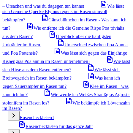
– Ursachen und was du dagegen tun kannst
Wie lässt
sich Gemeine Quecke Elymus repens im Rasen sinnvoll
bekämpfen?
Gänseblümchen im Rasen - Was kann ich
tun?
Wie entferne ich die Gemeine Rispe Poa trivialis
aus dem Rasen?
Überblick über die häufigsten
Unkräuter im Rasen.
Unterschied zwischen Poa Annua
und Poa Pratensis?
Was lässt sich gegen das Einjährige
Rispengras Poa annua im Rasen unternehmen?
Wie lässt
sich Hirse aus dem Rasen entfernen?
Wie lässt sich
Breitwegerich im Rasen bekämpfen?
Was kann ich
gegen Sauerampfer im Rasen tun?
Klee im Rasen - was
kann ich tun?
Wie werde ich Weißes Straußgras Agrostis
stolonifera im Rasen los?
Wie bekämpfe ich Löwenzahn
im Rasen?
Rasenchecklisten
1
Rasenchecklisten für das ganze Jahr