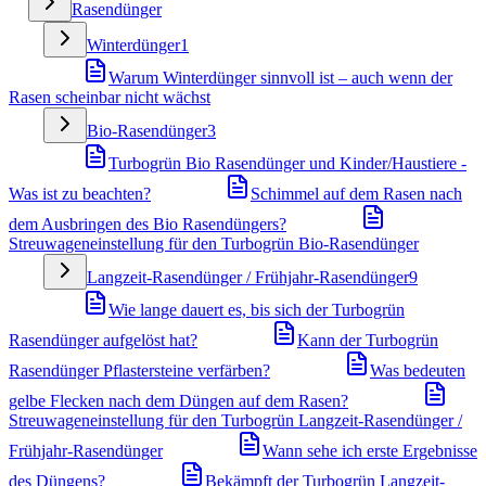
Rasendünger
Winterdünger
1
Warum Winterdünger sinnvoll ist – auch wenn der
Rasen scheinbar nicht wächst
Bio-Rasendünger
3
Turbogrün Bio Rasendünger und Kinder/Haustiere -
Was ist zu beachten?
Schimmel auf dem Rasen nach
dem Ausbringen des Bio Rasendüngers?
Streuwageneinstellung für den Turbogrün Bio-Rasendünger
Langzeit-Rasendünger / Frühjahr-Rasendünger
9
Wie lange dauert es, bis sich der Turbogrün
Rasendünger aufgelöst hat?
Kann der Turbogrün
Rasendünger Pflastersteine verfärben?
Was bedeuten
gelbe Flecken nach dem Düngen auf dem Rasen?
Streuwageneinstellung für den Turbogrün Langzeit-Rasendünger /
Frühjahr-Rasendünger
Wann sehe ich erste Ergebnisse
des Düngens?
Bekämpft der Turbogrün Langzeit-