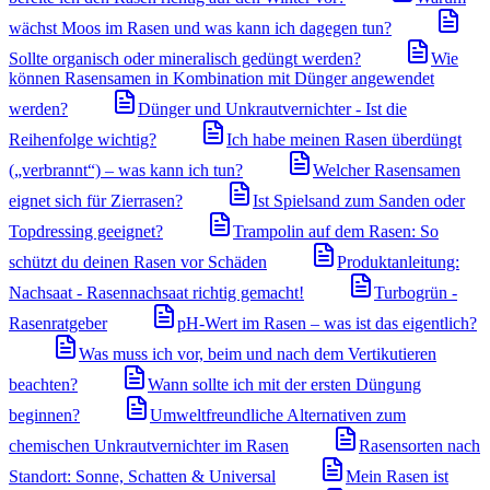
wächst Moos im Rasen und was kann ich dagegen tun?
Sollte organisch oder mineralisch gedüngt werden?
Wie
können Rasensamen in Kombination mit Dünger angewendet
werden?
Dünger und Unkrautvernichter - Ist die
Reihenfolge wichtig?
Ich habe meinen Rasen überdüngt
(„verbrannt“) – was kann ich tun?
Welcher Rasensamen
eignet sich für Zierrasen?
Ist Spielsand zum Sanden oder
Topdressing geeignet?
Trampolin auf dem Rasen: So
schützt du deinen Rasen vor Schäden
Produktanleitung:
Nachsaat - Rasennachsaat richtig gemacht!
Turbogrün -
Rasenratgeber
pH-Wert im Rasen – was ist das eigentlich?
Was muss ich vor, beim und nach dem Vertikutieren
beachten?
Wann sollte ich mit der ersten Düngung
beginnen?
Umweltfreundliche Alternativen zum
chemischen Unkrautvernichter im Rasen
Rasensorten nach
Standort: Sonne, Schatten & Universal
Mein Rasen ist