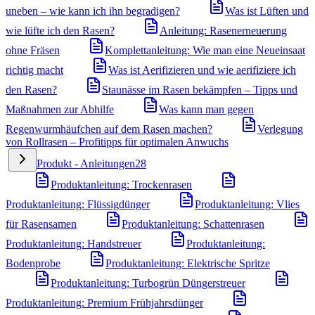
uneben – wie kann ich ihn begradigen?
Was ist Lüften und
wie lüfte ich den Rasen?
Anleitung: Rasenerneuerung
ohne Fräsen
Komplettanleitung: Wie man eine Neueinsaat
richtig macht
Was ist Aerifizieren und wie aerifiziere ich
den Rasen?
Staunässe im Rasen bekämpfen – Tipps und
Maßnahmen zur Abhilfe
Was kann man gegen
Regenwurmhäufchen auf dem Rasen machen?
Verlegung
von Rollrasen – Profitipps für optimalen Anwuchs
Produkt - Anleitungen
28
Produktanleitung: Trockenrasen
Produktanleitung: Flüssigdünger
Produktanleitung: Vlies
für Rasensamen
Produktanleitung: Schattenrasen
Produktanleitung: Handstreuer
Produktanleitung:
Bodenprobe
Produktanleitung: Elektrische Spritze
Produktanleitung: Turbogrün Düngerstreuer
Produktanleitung: Premium Frühjahrsdünger