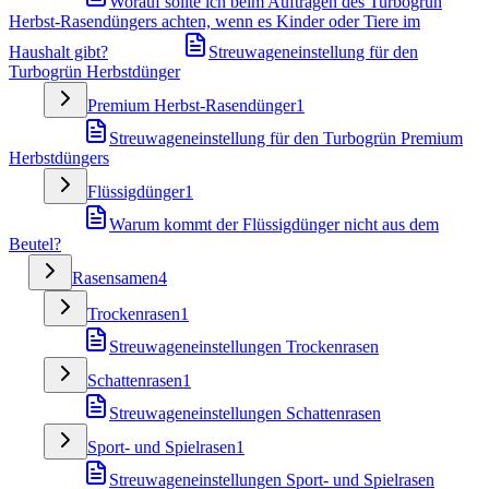
Worauf sollte ich beim Auftragen des Turbogrün
Herbst-Rasendüngers achten, wenn es Kinder oder Tiere im
Haushalt gibt?
Streuwageneinstellung für den
Turbogrün Herbstdünger
Premium Herbst-Rasendünger
1
Streuwageneinstellung für den Turbogrün Premium
Herbstdüngers
Flüssigdünger
1
Warum kommt der Flüssigdünger nicht aus dem
Beutel?
Rasensamen
4
Trockenrasen
1
Streuwageneinstellungen Trockenrasen
Schattenrasen
1
Streuwageneinstellungen Schattenrasen
Sport- und Spielrasen
1
Streuwageneinstellungen Sport- und Spielrasen