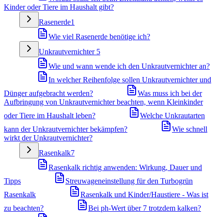
Kinder oder Tiere im Haushalt gibt?
Rasenerde
1
Wie viel Rasenerde benötige ich?
Unkrautvernichter
5
Wie und wann wende ich den Unkrautvernichter an?
In welcher Reihenfolge sollen Unkrautvernichter und
Dünger aufgebracht werden?
Was muss ich bei der
Aufbringung von Unkrautvernichter beachten, wenn Kleinkinder
oder Tiere im Haushalt leben?
Welche Unkrautarten
kann der Unkrautvernichter bekämpfen?
Wie schnell
wirkt der Unkrautvernichter?
Rasenkalk
7
Rasenkalk richtig anwenden: Wirkung, Dauer und
Tipps
Streuwageneinstellung für den Turbogrün
Rasenkalk
Rasenkalk und Kinder/Haustiere - Was ist
zu beachten?
Bei ph-Wert über 7 trotzdem kalken?