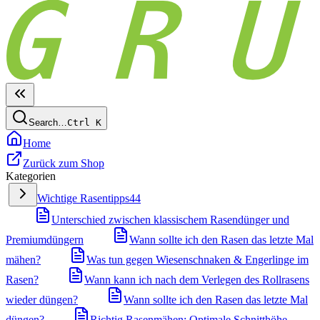
Search…
Ctrl
K
Home
Zurück zum Shop
Kategorien
Wichtige Rasentipps
44
Unterschied zwischen klassischem Rasendünger und
Premiumdüngern
Wann sollte ich den Rasen das letzte Mal
mähen?
Was tun gegen Wiesenschnaken & Engerlinge im
Rasen?
Wann kann ich nach dem Verlegen des Rollrasens
wieder düngen?
Wann sollte ich den Rasen das letzte Mal
düngen?
Richtig Rasenmähen: Optimale Schnitthöhe,