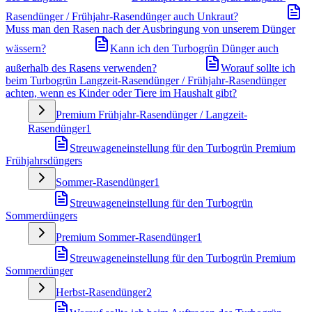
Rasendünger / Frühjahr-Rasendünger auch Unkraut?
Muss man den Rasen nach der Ausbringung von unserem Dünger
wässern?
Kann ich den Turbogrün Dünger auch
außerhalb des Rasens verwenden?
Worauf sollte ich
beim Turbogrün Langzeit-Rasendünger / Frühjahr-Rasendünger
achten, wenn es Kinder oder Tiere im Haushalt gibt?
Premium Frühjahr-Rasendünger / Langzeit-
Rasendünger
1
Streuwageneinstellung für den Turbogrün Premium
Frühjahrsdüngers
Sommer-Rasendünger
1
Streuwageneinstellung für den Turbogrün
Sommerdüngers
Premium Sommer-Rasendünger
1
Streuwageneinstellung für den Turbogrün Premium
Sommerdünger
Herbst-Rasendünger
2