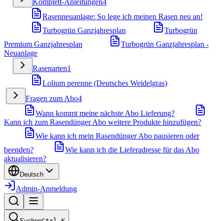
Komplett-Anleitungen
4
Rasenneuanlage: So lege ich meinen Rasen neu an!
Turbogrün Ganzjahresplan
Turbogrün
Premium Ganzjahresplan
Turbogrün Ganzjahresplan -
Neuanlage
Rasenarten
1
Lolium perenne (Deutsches Weidelgras)
Fragen zum Abo
4
Wann kommt meine nächste Abo Lieferung?
Kann ich zum Rasendünger Abo weitere Produkte hinzufügen?
Wie kann ich mein Rasendünger Abo pausieren oder
beenden?
Wie kann ich die Lieferadresse für das Abo
aktualisieren?
Deutsch
Admin-Anmeldung
Suchen
Ctrl
K