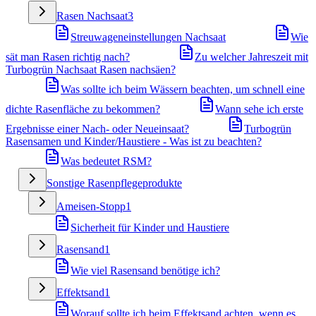
Rasen Nachsaat
3
Streuwageneinstellungen Nachsaat
Wie
sät man Rasen richtig nach?
Zu welcher Jahreszeit mit
Turbogrün Nachsaat Rasen nachsäen?
Was sollte ich beim Wässern beachten, um schnell eine
dichte Rasenfläche zu bekommen?
Wann sehe ich erste
Ergebnisse einer Nach- oder Neueinsaat?
Turbogrün
Rasensamen und Kinder/Haustiere - Was ist zu beachten?
Was bedeutet RSM?
Sonstige Rasenpflegeprodukte
Ameisen-Stopp
1
Sicherheit für Kinder und Haustiere
Rasensand
1
Wie viel Rasensand benötige ich?
Effektsand
1
Worauf sollte ich beim Effektsand achten, wenn es