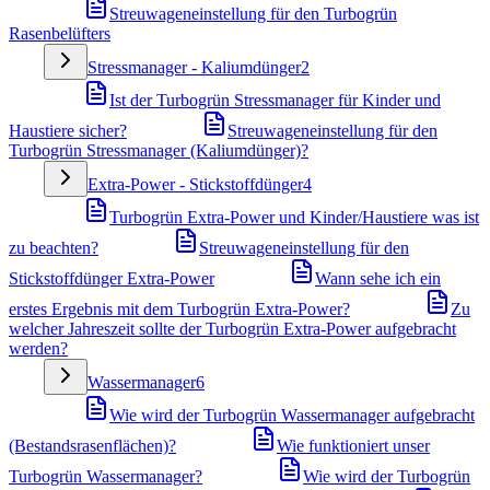
Streuwageneinstellung für den Turbogrün
Rasenbelüfters
Stressmanager - Kaliumdünger
2
Ist der Turbogrün Stressmanager für Kinder und
Haustiere sicher?
Streuwageneinstellung für den
Turbogrün Stressmanager (Kaliumdünger)?
Extra-Power - Stickstoffdünger
4
Turbogrün Extra-Power und Kinder/Haustiere was ist
zu beachten?
Streuwageneinstellung für den
Stickstoffdünger Extra-Power
Wann sehe ich ein
erstes Ergebnis mit dem Turbogrün Extra-Power?
Zu
welcher Jahreszeit sollte der Turbogrün Extra-Power aufgebracht
werden?
Wassermanager
6
Wie wird der Turbogrün Wassermanager aufgebracht
(Bestandsrasenflächen)?
Wie funktioniert unser
Turbogrün Wassermanager?
Wie wird der Turbogrün