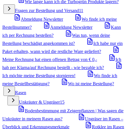
Wie lange kann ich die Turbogrün Produkte lagern?
Fragen zur Bestellung und Versand
11
Abmeldung Newsletter
Wo finde ich meine
Bestellnummer?
Anmeldung Newsletter
Kann
ich per Rechnung bestellen?
Was tun, wenn deine
Bestellung beschädigt angekommen ist?
Ich habe nur ein
Paket erhalten, wann wird die restliche Ware geliefert?
Meine Rechnung hat einen offenen Betrag von € 0,-
Ich
hab per Klarna/auf Rechnung bestellt - wie bezahle ich?
Ich möchte meine Bestellung stornieren!
Wo finde ich
meine Bestellbestätigung?
Wo ist meine Bestellung?
Rasen
Unkräuter & Ungräser
15
Bodenbestimmung mit Zeigerpflanzen | Was sagen die
Unkräuter in meinem Rasen aus?
Ungräser im Rasen –
Überblick und Erkennungsmerkmale
Rotklee im Rasen