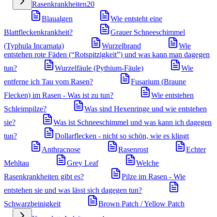
Rasenkrankheiten
20
Blaualgen
Wie entsteht eine
Blattfleckenkrankheit?
Grauer Schneeschimmel
(Typhula Incarnata)
Wurzelbrand
Wie
entstehen rote Fäden (“Rotspitzigkeit”) und was kann man dagegen
tun?
Wurzelfäule (Pythium-Fäule)
Wie
entferne ich Tau vom Rasen?
Fusarium (Braune
Flecken) im Rasen - Was ist zu tun?
Wie entstehen
Schleimpilze?
Was sind Hexenringe und wie entstehen
sie?
Was ist Schneeschimmel und was kann ich dagegen
tun?
Dollarflecken - nicht so schön, wie es klingt
Anthracnose
Rasenrost
Echter
Mehltau
Grey Leaf
Welche
Rasenkrankheiten gibt es?
Pilze im Rasen - Wie
entstehen sie und was lässt sich dagegen tun?
Schwarzbeinigkeit
Brown Patch / Yellow Patch