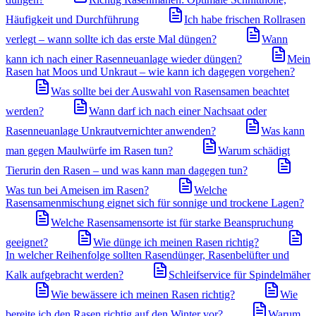
Häufigkeit und Durchführung
Ich habe frischen Rollrasen
verlegt – wann sollte ich das erste Mal düngen?
Wann
kann ich nach einer Rasenneuanlage wieder düngen?
Mein
Rasen hat Moos und Unkraut – wie kann ich dagegen vorgehen?
Was sollte bei der Auswahl von Rasensamen beachtet
werden?
Wann darf ich nach einer Nachsaat oder
Rasenneuanlage Unkrautvernichter anwenden?
Was kann
man gegen Maulwürfe im Rasen tun?
Warum schädigt
Tierurin den Rasen – und was kann man dagegen tun?
Was tun bei Ameisen im Rasen?
Welche
Rasensamenmischung eignet sich für sonnige und trockene Lagen?
Welche Rasensamensorte ist für starke Beanspruchung
geeignet?
Wie dünge ich meinen Rasen richtig?
In welcher Reihenfolge sollten Rasendünger, Rasenbelüfter und
Kalk aufgebracht werden?
Schleifservice für Spindelmäher
Wie bewässere ich meinen Rasen richtig?
Wie
bereite ich den Rasen richtig auf den Winter vor?
Warum