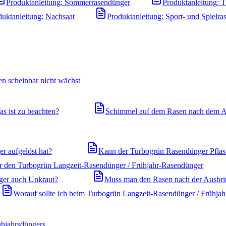
Produktanleitung: Sommerrasendünger
Produktanleitung: 
duktanleitung: Nachsaat
Produktanleitung: Sport- und Spielra
n scheinbar nicht wächst
s ist zu beachten?
Schimmel auf dem Rasen nach dem A
r aufgelöst hat?
Kann der Turbogrün Rasendünger Pflast
ür den Turbogrün Langzeit-Rasendünger / Frühjahr-Rasendünger
ger auch Unkraut?
Muss man den Rasen nach der Ausbr
Worauf sollte ich beim Turbogrün Langzeit-Rasendünger / Frühjah
ühjahrsdüngers