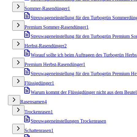
Sommer-Rasendünger
1
Streuwageneinstellung für den Turbogrün Sommerdün
Premium Sommer-Rasendünger
1
Streuwageneinstellung für den Turbogrün Premium S
Herbst-Rasendünger
2
Worauf sollte ich beim Auftragen des Turbogrün Herbs
Premium Herbst-Rasendünger
1
Streuwageneinstellung für den Turbogrün Premium He
Flüssigdünger
1
Warum kommt der Flüssigdünger nicht aus dem Beutel
Rasensamen
4
Trockenrasen
1
Streuwageneinstellungen Trockenrasen
Schattenrasen
1