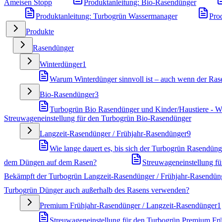
Ameisen Stopp
Produktanleitung: Bio-Rasendünger
Produktanleitung: Turbogrün Wassermanager
Pro
Produkte
Rasendünger
Winterdünger
1
Warum Winterdünger sinnvoll ist – auch wenn der Rase
Bio-Rasendünger
3
Turbogrün Bio Rasendünger und Kinder/Haustiere - Wa
Streuwageneinstellung für den Turbogrün Bio-Rasendünger
Langzeit-Rasendünger / Frühjahr-Rasendünger
9
Wie lange dauert es, bis sich der Turbogrün Rasendünge
dem Düngen auf dem Rasen?
Streuwageneinstellung f
Bekämpft der Turbogrün Langzeit-Rasendünger / Frühjahr-Rasendün
Turbogrün Dünger auch außerhalb des Rasens verwenden?
Premium Frühjahr-Rasendünger / Langzeit-Rasendünger
1
Streuwageneinstellung für den Turbogrün Premium Fr