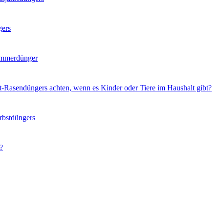
gers
ommerdünger
t-Rasendüngers achten, wenn es Kinder oder Tiere im Haushalt gibt?
rbstdüngers
?