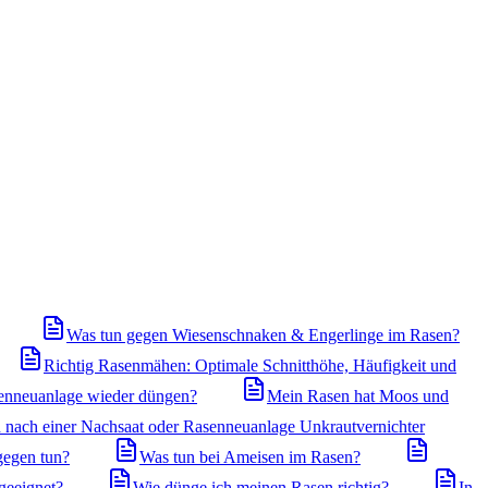
Was tun gegen Wiesenschnaken & Engerlinge im Rasen?
Richtig Rasenmähen: Optimale Schnitthöhe, Häufigkeit und
enneuanlage wieder düngen?
Mein Rasen hat Moos und
 nach einer Nachsaat oder Rasenneuanlage Unkrautvernichter
gegen tun?
Was tun bei Ameisen im Rasen?
geeignet?
Wie dünge ich meinen Rasen richtig?
In