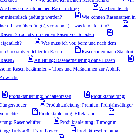
Wie bewässere ich meinen Rasen richtig?
Wie bereite ich
der mineralisch gedüngt werden?
Wie können Rasensamen in
inen Rasen überdüngt („verbrannt“) – was kann ich tun?
Rasen: So schützt du deinen Rasen vor Schäden
eigentlich?
Was muss ich vor, beim und nach dem
hen Unkrautvernichter im Rasen
Rasensorten nach Standort:
n Rasen?
Anleitung: Rasenerneuerung ohne Fräsen
sse im Rasen bekämpfen – Tipps und Maßnahmen zur Abhilfe
n Anwuchs
Produktanleitung: Schattenrasen
Produktanleitung:
Düngerstreuer
Produktanleitung: Premium Frühjahrsdünger
vernichter
Produktanleitung: Effektsand
eitung: Rasenbelüfter
Produktanleitung: Turbogrün
itung: Turbogrün Extra Power
Produktbeschreibung