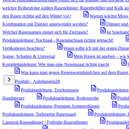
welcher Reihenfolge sollten Rasendünger, Rasenbelüfter und Kalk a
den Rasen richtig auf den Winter vor?
Warum wächst Moos i
Kombination mit Dünger angewendet werden?
Dünger und U
Welcher Rasensamen eignet sich für Zierrasen?
Ist Spielsa
Produktanleitung: Nachsaat - Rasennachsaat richtig gemacht!
Vertikutieren beachten?
Wann sollte ich mit der ersten Dün
Sonne, Schatten & Universal
Mein Rasen ist uneben – wie k
Komplettanleitung: Wie man eine Neueinsaat richtig macht
Was kann man gegen Regenwurmhäufchen auf dem Rasen
Produkt - Anleitungen
28
Produktanleitung: Trockenrasen
Produktanleitung
Handstreuer
Produktanleitung: Bodenprobe
Produk
Produktanleitung: Premium Sommerdünger
Produ
Produktanleitung: Turbogrün Rasensand
Produktanleitung:
Langzeit-Rasendünger / Frühjahr-Rasendünger
Produktanle