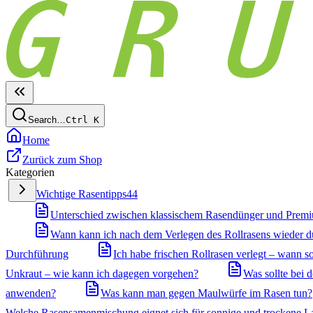
Search…
Ctrl
K
Home
Zurück zum Shop
Kategorien
Wichtige Rasentipps
44
Unterschied zwischen klassischem Rasendünger und Prem
Wann kann ich nach dem Verlegen des Rollrasens wieder 
Durchführung
Ich habe frischen Rollrasen verlegt – wann so
Unkraut – wie kann ich dagegen vorgehen?
Was sollte bei
anwenden?
Was kann man gegen Maulwürfe im Rasen tun?
Welche Rasensamenmischung eignet sich für sonnige und trockene L