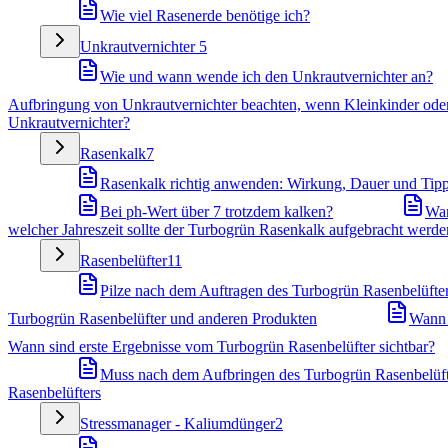
Wie viel Rasenerde benötige ich?
Unkrautvernichter
5
Wie und wann wende ich den Unkrautvernichter an?
Aufbringung von Unkrautvernichter beachten, wenn Kleinkinder oder
Unkrautvernichter?
Rasenkalk
7
Rasenkalk richtig anwenden: Wirkung, Dauer und Tip
Bei ph-Wert über 7 trotzdem kalken?
War
welcher Jahreszeit sollte der Turbogrün Rasenkalk aufgebracht werde
Rasenbelüfter
11
Pilze nach dem Auftragen des Turbogrün Rasenbelüfters
Turbogrün Rasenbelüfter und anderen Produkten
Wann 
Wann sind erste Ergebnisse vom Turbogrün Rasenbelüfter sichtbar?
Muss nach dem Aufbringen des Turbogrün Rasenbelüft
Rasenbelüfters
Stressmanager - Kaliumdünger
2