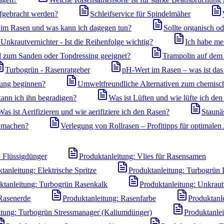
ufgebracht werden?
Schleifservice für Spindelmäher
m Rasen und was kann ich dagegen tun?
Sollte organisch o
nkrautvernichter - Ist die Reihenfolge wichtig?
Ich habe me
nd zum Sanden oder Topdressing geeignet?
Trampolin auf dem 
Turbogrün - Rasenratgeber
pH-Wert im Rasen – was ist das 
gung beginnen?
Umweltfreundliche Alternativen zum chemisc
ann ich ihn begradigen?
Was ist Lüften und wie lüfte ich de
Was ist Aerifizieren und wie aerifiziere ich den Rasen?
Staunä
 machen?
Verlegung von Rollrasen – Profitipps für optimale
: Flüssigdünger
Produktanleitung: Vlies für Rasensamen
tanleitung: Elektrische Spritze
Produktanleitung: Turbogrün 
ktanleitung: Turbogrün Rasenkalk
Produktanleitung: Unkraut
 Rasenerde
Produktanleitung: Rasenfarbe
Produktanl
itung: Turbogrün Stressmanager (Kaliumdünger)
Produktanle