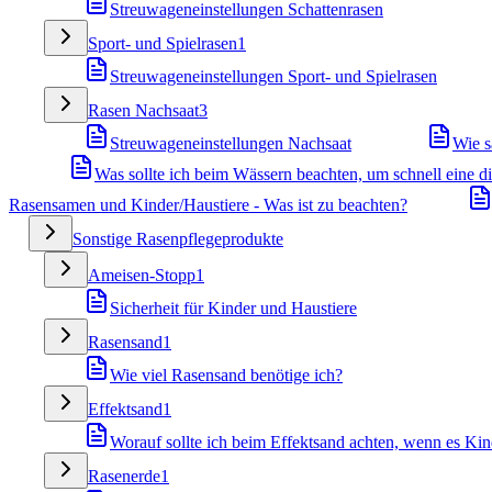
Streuwageneinstellungen Schattenrasen
Sport- und Spielrasen
1
Streuwageneinstellungen Sport- und Spielrasen
Rasen Nachsaat
3
Streuwageneinstellungen Nachsaat
Wie s
Was sollte ich beim Wässern beachten, um schnell eine 
Rasensamen und Kinder/Haustiere - Was ist zu beachten?
Sonstige Rasenpflegeprodukte
Ameisen-Stopp
1
Sicherheit für Kinder und Haustiere
Rasensand
1
Wie viel Rasensand benötige ich?
Effektsand
1
Worauf sollte ich beim Effektsand achten, wenn es Kin
Rasenerde
1