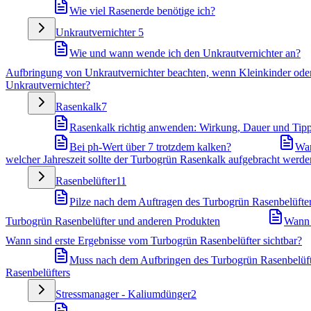
Wie viel Rasenerde benötige ich?
Unkrautvernichter
5
Wie und wann wende ich den Unkrautvernichter an?
Aufbringung von Unkrautvernichter beachten, wenn Kleinkinder oder
Unkrautvernichter?
Rasenkalk
7
Rasenkalk richtig anwenden: Wirkung, Dauer und Tip
Bei ph-Wert über 7 trotzdem kalken?
War
welcher Jahreszeit sollte der Turbogrün Rasenkalk aufgebracht werde
Rasenbelüfter
11
Pilze nach dem Auftragen des Turbogrün Rasenbelüfters
Turbogrün Rasenbelüfter und anderen Produkten
Wann 
Wann sind erste Ergebnisse vom Turbogrün Rasenbelüfter sichtbar?
Muss nach dem Aufbringen des Turbogrün Rasenbelüft
Rasenbelüfters
Stressmanager - Kaliumdünger
2