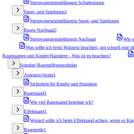
Streuwageneinstellungen Schattenrasen
Sport- und Spielrasen
1
Streuwageneinstellungen Sport- und Spielrasen
Rasen Nachsaat
3
Streuwageneinstellungen Nachsaat
Wie s
Was sollte ich beim Wässern beachten, um schnell eine 
Rasensamen und Kinder/Haustiere - Was ist zu beachten?
Sonstige Rasenpflegeprodukte
Ameisen-Stopp
1
Sicherheit für Kinder und Haustiere
Rasensand
1
Wie viel Rasensand benötige ich?
Effektsand
1
Worauf sollte ich beim Effektsand achten, wenn es Kin
Rasenerde
1