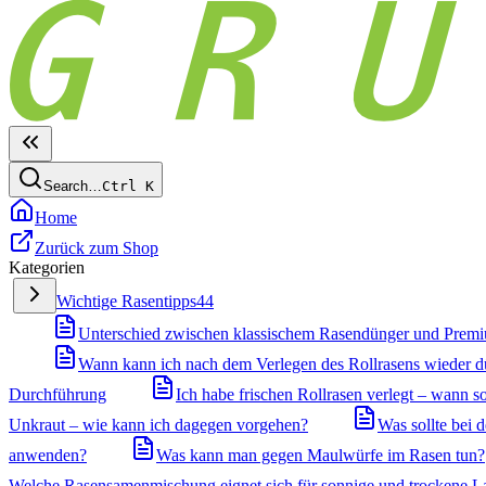
Search…
Ctrl
K
Home
Zurück zum Shop
Kategorien
Wichtige Rasentipps
44
Unterschied zwischen klassischem Rasendünger und Prem
Wann kann ich nach dem Verlegen des Rollrasens wieder 
Durchführung
Ich habe frischen Rollrasen verlegt – wann so
Unkraut – wie kann ich dagegen vorgehen?
Was sollte bei
anwenden?
Was kann man gegen Maulwürfe im Rasen tun?
Welche Rasensamenmischung eignet sich für sonnige und trockene L