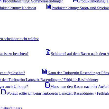
Produktanleitung: Sommerrasendünger
Produktanleitung: 
duktanleitung: Nachsaat
Produktanleitung: Sport- und Spielra
n scheinbar nicht wächst
s ist zu beachten?
Schimmel auf dem Rasen nach dem A
r aufgelöst hat?
Kann der Turbogrün Rasendünger Pflast
ür den Turbogrün Langzeit-Rasendünger / Frühjahr-Rasendünger
ger auch Unkraut?
Muss man den Rasen nach der Ausbr
Worauf sollte ich beim Turbogrün Langzeit-Rasendünger / Frühjah
ühjahrsdüngers