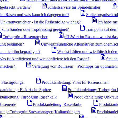
ufgebracht werden?
Schleifservice für Spindelmäher
m Rasen und was kann ich dagegen tun?
Sollte organisch o
nkrautvernichter - Ist die Reihenfolge wichtig?
Ich habe me
nd zum Sanden oder Topdressing geeignet?
Trampolin auf dem 
Turbogrün - Rasenratgeber
pH-Wert im Rasen – was ist das 
gung beginnen?
Umweltfreundliche Alternativen zum chemisc
ann ich ihn begradigen?
Was ist Lüften und wie lüfte ich de
Was ist Aerifizieren und wie aerifiziere ich den Rasen?
Staunä
 machen?
Verlegung von Rollrasen – Profitipps für optimale
: Flüssigdünger
Produktanleitung: Vlies für Rasensamen
tanleitung: Elektrische Spritze
Produktanleitung: Turbogrün 
ktanleitung: Turbogrün Rasenkalk
Produktanleitung: Unkraut
 Rasenerde
Produktanleitung: Rasenfarbe
Produktanl
itung: Turbogrün Stressmanager (Kaliumdünger)
Produktanle