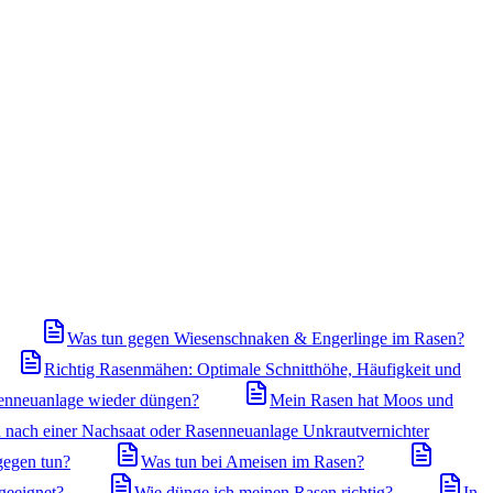
Was tun gegen Wiesenschnaken & Engerlinge im Rasen?
Richtig Rasenmähen: Optimale Schnitthöhe, Häufigkeit und
enneuanlage wieder düngen?
Mein Rasen hat Moos und
 nach einer Nachsaat oder Rasenneuanlage Unkrautvernichter
gegen tun?
Was tun bei Ameisen im Rasen?
geeignet?
Wie dünge ich meinen Rasen richtig?
In