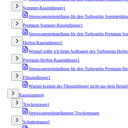
Sommer-Rasendünger
1
Streuwageneinstellung für den Turbogrün Sommerdün
Premium Sommer-Rasendünger
1
Streuwageneinstellung für den Turbogrün Premium S
Herbst-Rasendünger
2
Worauf sollte ich beim Auftragen des Turbogrün Herbs
Premium Herbst-Rasendünger
1
Streuwageneinstellung für den Turbogrün Premium He
Flüssigdünger
1
Warum kommt der Flüssigdünger nicht aus dem Beutel
Rasensamen
4
Trockenrasen
1
Streuwageneinstellungen Trockenrasen
Schattenrasen
1