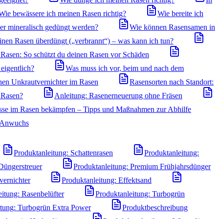
Wie bewässere ich meinen Rasen richtig?
Wie bereite ich
der mineralisch gedüngt werden?
Wie können Rasensamen in
inen Rasen überdüngt („verbrannt“) – was kann ich tun?
Rasen: So schützt du deinen Rasen vor Schäden
eigentlich?
Was muss ich vor, beim und nach dem
hen Unkrautvernichter im Rasen
Rasensorten nach Standort:
n Rasen?
Anleitung: Rasenerneuerung ohne Fräsen
sse im Rasen bekämpfen – Tipps und Maßnahmen zur Abhilfe
n Anwuchs
Produktanleitung: Schattenrasen
Produktanleitung:
Düngerstreuer
Produktanleitung: Premium Frühjahrsdünger
vernichter
Produktanleitung: Effektsand
eitung: Rasenbelüfter
Produktanleitung: Turbogrün
itung: Turbogrün Extra Power
Produktbeschreibung