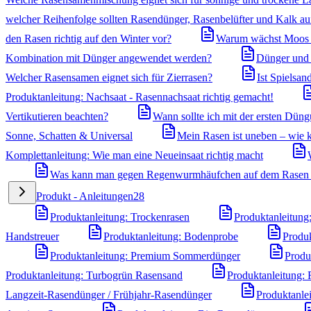
welcher Reihenfolge sollten Rasendünger, Rasenbelüfter und Kalk a
den Rasen richtig auf den Winter vor?
Warum wächst Moos i
Kombination mit Dünger angewendet werden?
Dünger und U
Welcher Rasensamen eignet sich für Zierrasen?
Ist Spielsa
Produktanleitung: Nachsaat - Rasennachsaat richtig gemacht!
Vertikutieren beachten?
Wann sollte ich mit der ersten Dün
Sonne, Schatten & Universal
Mein Rasen ist uneben – wie k
Komplettanleitung: Wie man eine Neueinsaat richtig macht
Was kann man gegen Regenwurmhäufchen auf dem Rasen
Produkt - Anleitungen
28
Produktanleitung: Trockenrasen
Produktanleitung
Handstreuer
Produktanleitung: Bodenprobe
Produk
Produktanleitung: Premium Sommerdünger
Produ
Produktanleitung: Turbogrün Rasensand
Produktanleitung:
Langzeit-Rasendünger / Frühjahr-Rasendünger
Produktanle