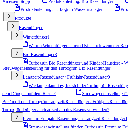
Ameisen Stopp
Produktanleitung: Bio-Rasendünger
Produktanleitung: Turbogrün Wassermanager
Pro
Produkte
Rasendünger
Winterdünger
1
Warum Winterdünger sinnvoll ist – auch wenn der Rase
Bio-Rasendünger
3
Turbogrün Bio Rasendünger und Kinder/Haustiere - Wa
Streuwageneinstellung für den Turbogrün Bio-Rasendünger
Langzeit-Rasendünger / Frühjahr-Rasendünger
9
Wie lange dauert es, bis sich der Turbogrün Rasendünge
dem Düngen auf dem Rasen?
Streuwageneinstellung f
Bekämpft der Turbogrün Langzeit-Rasendünger / Frühjahr-Rasendün
Turbogrün Dünger auch außerhalb des Rasens verwenden?
Premium Frühjahr-Rasendünger / Langzeit-Rasendünger
1
Streuwageneinstellung für den Turbogrün Premium Fr