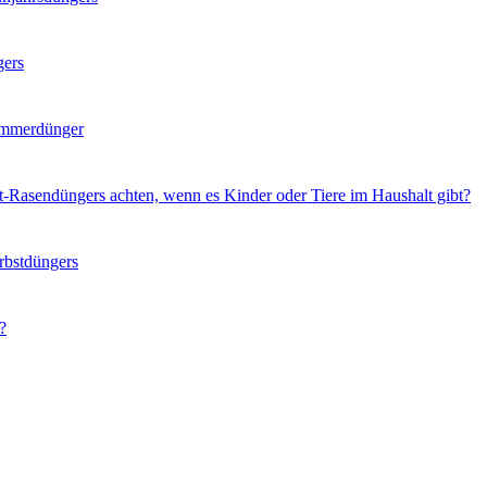
gers
ommerdünger
t-Rasendüngers achten, wenn es Kinder oder Tiere im Haushalt gibt?
rbstdüngers
?