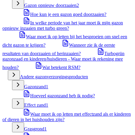
Gazon opnieuw doorzaaien
2
Hoe kun je een gazon goed doorzaaien?
In welke periode van het jaar moet ik mijn gazon
opnieuw inzaaien met turbo green?
Waar moet ik op letten bij het besproeien om snel een
dicht gazon te krijgen?
Wanneer zie ik de eerste
resultaten van doorzaaien of herinzaaien?
Turbogrün
gazonzaad en kinderen/huisdieren - Waar moet ik rekening mee
houden?
Wat betekent RSM?
Andere gazonverzorgingsproducten
Gazonzand
1
Hoeveel gazonzand heb ik nodig?
Effect zand
1
Waar moet ik op letten met effectzand als er kinderen
of dieren in het huishouden zijn?
Grasgrond
1