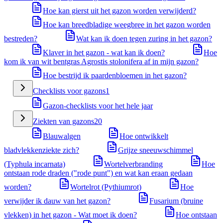
Hoe kan gierst uit het gazon worden verwijderd?
Hoe kan breedbladige weegbree in het gazon worden
bestreden?
Wat kan ik doen tegen zuring in het gazon?
Klaver in het gazon - wat kan ik doen?
Hoe
kom ik van wit bentgras Agrostis stolonifera af in mijn gazon?
Hoe bestrijd ik paardenbloemen in het gazon?
Checklists voor gazons
1
Gazon-checklists voor het hele jaar
Ziekten van gazons
20
Blauwalgen
Hoe ontwikkelt
bladvlekkenziekte zich?
Grijze sneeuwschimmel
(Typhula incarnata)
Wortelverbranding
Hoe
ontstaan rode draden ("rode punt") en wat kan eraan gedaan
worden?
Wortelrot (Pythiumrot)
Hoe
verwijder ik dauw van het gazon?
Fusarium (bruine
vlekken) in het gazon - Wat moet ik doen?
Hoe ontstaan