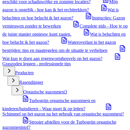
geschikt voor schaduwrijke en zonnige locaties?
Mijn
gazon is ongelijk - hoe kan ik het rechttrekken?
Wat is
beluchten en hoe belucht ik het gazon?
Instructies: Gazon
vernieuwen zonder te bewerken
Complete gids - Hoe je op
de juiste manier opnieuw kunt zaaien.
Wat is beluchten en
hoe belucht ik het gazon?
Wateroverlast in het gazon
bestrijden: tips en maatregelen om de situatie te verhelpen
Wat kun je doen aan regenwormheuvels op het gazon?
Graszoden leggen - professionele tips
Producten
Rasendünger
Organische gazonmest
3
Turbogrün organische gazonmest en
kinderen/huisdieren - Waar moet ik op letten?
Schimmel op het gazon na het gebruik van organische gazonmest?
Strooier afstellen voor de Turbogrün organische
gazonmeststof?