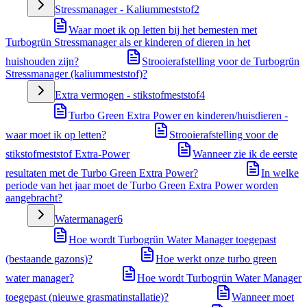
Stressmanager - Kaliummeststof
2
Waar moet ik op letten bij het bemesten met
Turbogrün Stressmanager als er kinderen of dieren in het
huishouden zijn?
Strooierafstelling voor de Turbogrün
Stressmanager (kaliummeststof)?
Extra vermogen - stikstofmeststof
4
Turbo Green Extra Power en kinderen/huisdieren -
waar moet ik op letten?
Strooierafstelling voor de
stikstofmeststof Extra-Power
Wanneer zie ik de eerste
resultaten met de Turbo Green Extra Power?
In welke
periode van het jaar moet de Turbo Green Extra Power worden
aangebracht?
Watermanager
6
Hoe wordt Turbogrün Water Manager toegepast
(bestaande gazons)?
Hoe werkt onze turbo green
water manager?
Hoe wordt Turbogrün Water Manager
toegepast (nieuwe grasmatinstallatie)?
Wanneer moet