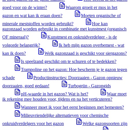
goed voor op de winter?
Waarom groeit er mos in het
gazon en wat kan ik eraan doen?
Moeten organische of
minerale meststoffen worden gebruikt?
Hoe kan
gazonzaad worden gebruikt in combinatie met kunstmest (organisch
OF mineraal)?
Kunstmest en onkruidverdelger - is de
volgorde belangrijk?
Ik heb mijn gazon overbemest - wat
kan ik doen?
Welk gazonzaad is geschikt voor siergazons?
Is speelzand geschikt om te schuren of te bedekken?
Trampoline op het gazon: Hoe bescherm je je gazon tegen
schade
Productinstructies: Doorzaaien - Gazon opnieuw
doorzaaien, goed gedaan!
Turbogrün - Gazongids
pH-waarde in het gazon? Wat is het?
Waar moet
ik rekening mee houden voor, tijdens en na het verticuteren?
Wanneer moet ik voor het eerst beginnen met bemesten?
Milieuvriendelijke alternatieven voor chemische
onkruidverdelgers voor het gazon
Welke gazonsoorten zijn