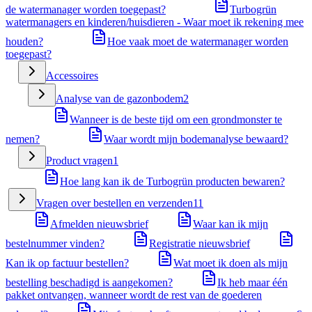
de watermanager worden toegepast?
Turbogrün
watermanagers en kinderen/huisdieren - Waar moet ik rekening mee
houden?
Hoe vaak moet de watermanager worden
toegepast?
Accessoires
Analyse van de gazonbodem
2
Wanneer is de beste tijd om een grondmonster te
nemen?
Waar wordt mijn bodemanalyse bewaard?
Product vragen
1
Hoe lang kan ik de Turbogrün producten bewaren?
Vragen over bestellen en verzenden
11
Afmelden nieuwsbrief
Waar kan ik mijn
bestelnummer vinden?
Registratie nieuwsbrief
Kan ik op factuur bestellen?
Wat moet ik doen als mijn
bestelling beschadigd is aangekomen?
Ik heb maar één
pakket ontvangen, wanneer wordt de rest van de goederen