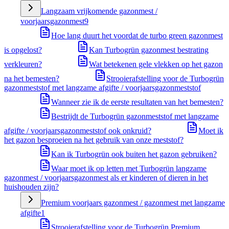
Langzaam vrijkomende gazonmest /
voorjaarsgazonmest
9
Hoe lang duurt het voordat de turbo green gazonmest
is opgelost?
Kan Turbogrün gazonmest bestrating
verkleuren?
Wat betekenen gele vlekken op het gazon
na het bemesten?
Strooierafstelling voor de Turbogrün
gazonmeststof met langzame afgifte / voorjaarsgazonmeststof
Wanneer zie ik de eerste resultaten van het bemesten?
Bestrijdt de Turbogrün gazonmeststof met langzame
afgifte / voorjaarsgazonmeststof ook onkruid?
Moet ik
het gazon besproeien na het gebruik van onze meststof?
Kan ik Turbogrün ook buiten het gazon gebruiken?
Waar moet ik op letten met Turbogrün langzame
gazonmest / voorjaarsgazonmest als er kinderen of dieren in het
huishouden zijn?
Premium voorjaars gazonmest / gazonmest met langzame
afgifte
1
Strooierafstelling voor de Turbogrün Premium