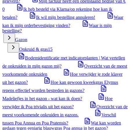
geleverd?
Mijn factuur heeft een openstaand bedrag van €
0
Ik heb besteld via Klarna/op rekening hoe kan ik
betalen?
Ik wil mijn bestelling annuleren!
Waar
kan ik mijn orderbevestiging vinden?
Waar is mijn
bestelling?
Gazon
Onkruid & gras
15
Bodemidentificatie met indicatorplanten | Wat vertellen
de onkruiden in mijn gazon mij?
Overzicht van de meest
voorkomende onkruiden
Hoe verwijder je rode klaver
uit het gazon?
Hoe kan gewoon kweekgras Elymus
repens effectief worden bestreden in gazons?
Madeliefjes in het gazon - wat kan ik doen?
Hoe
verwijder ik Poa trivialis uit het gazon?
Overzicht van de
meest voorkomende onkruiden in gazons.
Verschil
tussen Poa Annua en Poa Pratensis?
Wat kan worden
gedaan tegen eenjarig blauwgras Poa annua in het gazon?