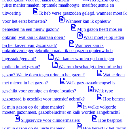
juiste manier maaien: optimale maaihoogte, maaifrequentie en
uitvoering
Ik heb verse graszoden gelegd, wanneer moet ik
voor het eerst bemesten?
Wanneer kan ik opnieuw
bemesten na een nieuw gazon?
Mijn gazon heeft mos en
onkruid, wat kan ik daaraan doen?
Waar moet je op letten
bij het kiezen van gazonzaad?
Wanneer kan ik
onkruidverdelger gebruiken nadat ik een gazon opnieuw heb
ingezaaid/geplant?
Wat kan er worden gedaan tegen
mollen in het gazon?
Waarom beschadigt dierenurine het
gazon? Wat te doen tegen urine in het gazon?
Wat te doen
met mieren in het gazon?
Welk gazonzaadmengsel is
geschikt voor zonnige en droge locaties?
Welk type
gazonzaad is geschikt voor intensief gebruik?
Hoe bemest
ik mijn gazon op de juiste manier?
In welke volgorde
moeten gazonmest, gazonbeluchter en kalk worden aangebracht?
Slijpservice voor cilindermaaiers
Hoe besproei
ik mijn gazon op de juiste manier?
Hoe bereid ik het gazon