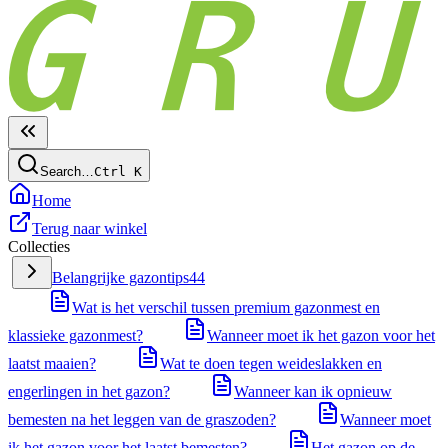
Search…
Ctrl
K
Home
Terug naar winkel
Collecties
Belangrijke gazontips
44
Wat is het verschil tussen premium gazonmest en
klassieke gazonmest?
Wanneer moet ik het gazon voor het
laatst maaien?
Wat te doen tegen weideslakken en
engerlingen in het gazon?
Wanneer kan ik opnieuw
bemesten na het leggen van de graszoden?
Wanneer moet
ik het gazon voor het laatst bemesten?
Het gazon op de