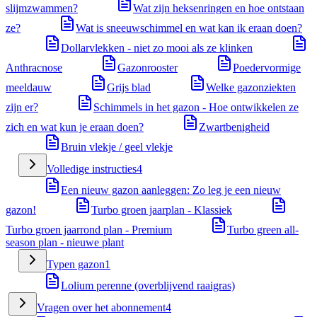
slijmzwammen?
Wat zijn heksenringen en hoe ontstaan
ze?
Wat is sneeuwschimmel en wat kan ik eraan doen?
Dollarvlekken - niet zo mooi als ze klinken
Anthracnose
Gazonrooster
Poedervormige
meeldauw
Grijs blad
Welke gazonziekten
zijn er?
Schimmels in het gazon - Hoe ontwikkelen ze
zich en wat kun je eraan doen?
Zwartbenigheid
Bruin vlekje / geel vlekje
Volledige instructies
4
Een nieuw gazon aanleggen: Zo leg je een nieuw
gazon!
Turbo groen jaarplan - Klassiek
Turbo groen jaarrond plan - Premium
Turbo green all-
season plan - nieuwe plant
Typen gazon
1
Lolium perenne (overblijvend raaigras)
Vragen over het abonnement
4