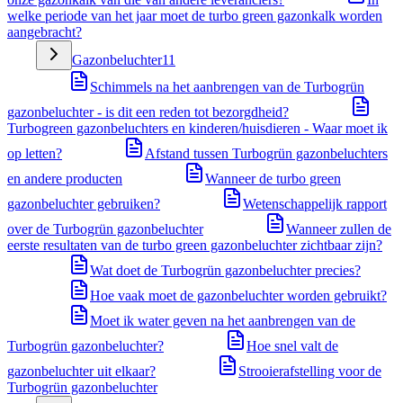
welke periode van het jaar moet de turbo green gazonkalk worden
aangebracht?
Gazonbeluchter
11
Schimmels na het aanbrengen van de Turbogrün
gazonbeluchter - is dit een reden tot bezorgdheid?
Turbogreen gazonbeluchters en kinderen/huisdieren - Waar moet ik
op letten?
Afstand tussen Turbogrün gazonbeluchters
en andere producten
Wanneer de turbo green
gazonbeluchter gebruiken?
Wetenschappelijk rapport
over de Turbogrün gazonbeluchter
Wanneer zullen de
eerste resultaten van de turbo green gazonbeluchter zichtbaar zijn?
Wat doet de Turbogrün gazonbeluchter precies?
Hoe vaak moet de gazonbeluchter worden gebruikt?
Moet ik water geven na het aanbrengen van de
Turbogrün gazonbeluchter?
Hoe snel valt de
gazonbeluchter uit elkaar?
Strooierafstelling voor de
Turbogrün gazonbeluchter