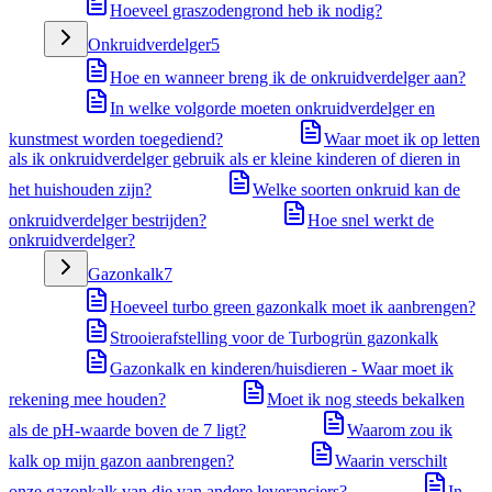
Hoeveel graszodengrond heb ik nodig?
Onkruidverdelger
5
Hoe en wanneer breng ik de onkruidverdelger aan?
In welke volgorde moeten onkruidverdelger en
kunstmest worden toegediend?
Waar moet ik op letten
als ik onkruidverdelger gebruik als er kleine kinderen of dieren in
het huishouden zijn?
Welke soorten onkruid kan de
onkruidverdelger bestrijden?
Hoe snel werkt de
onkruidverdelger?
Gazonkalk
7
Hoeveel turbo green gazonkalk moet ik aanbrengen?
Strooierafstelling voor de Turbogrün gazonkalk
Gazonkalk en kinderen/huisdieren - Waar moet ik
rekening mee houden?
Moet ik nog steeds bekalken
als de pH-waarde boven de 7 ligt?
Waarom zou ik
kalk op mijn gazon aanbrengen?
Waarin verschilt
onze gazonkalk van die van andere leveranciers?
In