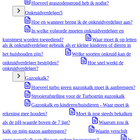
Hoeveel graszodengrond heb ik nodig?
Onkruidverdelger
5
Hoe en wanneer breng ik de onkruidverdelger aan?
In welke volgorde moeten onkruidverdelger en
kunstmest worden toegediend?
Waar moet ik op letten
als ik onkruidverdelger gebruik als er kleine kinderen of dieren in
het huishouden zijn?
Welke soorten onkruid kan de
onkruidverdelger bestrijden?
Hoe snel werkt de
onkruidverdelger?
Gazonkalk
7
Hoeveel turbo green gazonkalk moet ik aanbrengen?
Strooierafstelling voor de Turbogrün gazonkalk
Gazonkalk en kinderen/huisdieren - Waar moet ik
rekening mee houden?
Moet ik nog steeds bekalken
als de pH-waarde boven de 7 ligt?
Waarom zou ik
kalk op mijn gazon aanbrengen?
Waarin verschilt
onze gazonkalk van die van andere leveranciers?
In