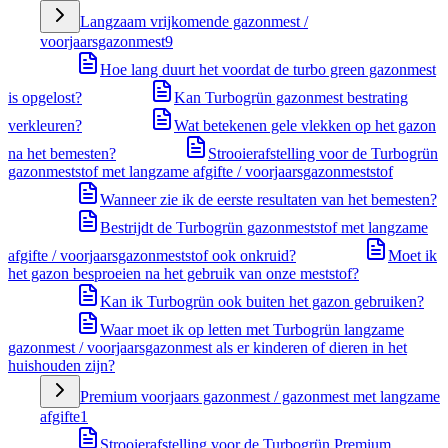
Langzaam vrijkomende gazonmest /
voorjaarsgazonmest
9
Hoe lang duurt het voordat de turbo green gazonmest
is opgelost?
Kan Turbogrün gazonmest bestrating
verkleuren?
Wat betekenen gele vlekken op het gazon
na het bemesten?
Strooierafstelling voor de Turbogrün
gazonmeststof met langzame afgifte / voorjaarsgazonmeststof
Wanneer zie ik de eerste resultaten van het bemesten?
Bestrijdt de Turbogrün gazonmeststof met langzame
afgifte / voorjaarsgazonmeststof ook onkruid?
Moet ik
het gazon besproeien na het gebruik van onze meststof?
Kan ik Turbogrün ook buiten het gazon gebruiken?
Waar moet ik op letten met Turbogrün langzame
gazonmest / voorjaarsgazonmest als er kinderen of dieren in het
huishouden zijn?
Premium voorjaars gazonmest / gazonmest met langzame
afgifte
1
Strooierafstelling voor de Turbogrün Premium