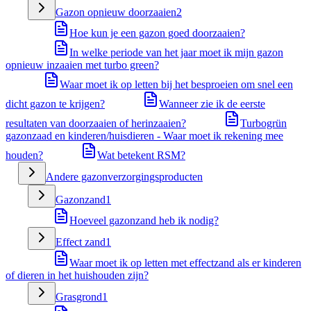
Gazon opnieuw doorzaaien
2
Hoe kun je een gazon goed doorzaaien?
In welke periode van het jaar moet ik mijn gazon
opnieuw inzaaien met turbo green?
Waar moet ik op letten bij het besproeien om snel een
dicht gazon te krijgen?
Wanneer zie ik de eerste
resultaten van doorzaaien of herinzaaien?
Turbogrün
gazonzaad en kinderen/huisdieren - Waar moet ik rekening mee
houden?
Wat betekent RSM?
Andere gazonverzorgingsproducten
Gazonzand
1
Hoeveel gazonzand heb ik nodig?
Effect zand
1
Waar moet ik op letten met effectzand als er kinderen
of dieren in het huishouden zijn?
Grasgrond
1