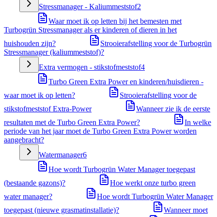
Stressmanager - Kaliummeststof
2
Waar moet ik op letten bij het bemesten met
Turbogrün Stressmanager als er kinderen of dieren in het
huishouden zijn?
Strooierafstelling voor de Turbogrün
Stressmanager (kaliummeststof)?
Extra vermogen - stikstofmeststof
4
Turbo Green Extra Power en kinderen/huisdieren -
waar moet ik op letten?
Strooierafstelling voor de
stikstofmeststof Extra-Power
Wanneer zie ik de eerste
resultaten met de Turbo Green Extra Power?
In welke
periode van het jaar moet de Turbo Green Extra Power worden
aangebracht?
Watermanager
6
Hoe wordt Turbogrün Water Manager toegepast
(bestaande gazons)?
Hoe werkt onze turbo green
water manager?
Hoe wordt Turbogrün Water Manager
toegepast (nieuwe grasmatinstallatie)?
Wanneer moet