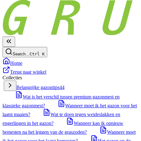
Search…
Ctrl
K
Home
Terug naar winkel
Collecties
Belangrijke gazontips
44
Wat is het verschil tussen premium gazonmest en
klassieke gazonmest?
Wanneer moet ik het gazon voor het
laatst maaien?
Wat te doen tegen weideslakken en
engerlingen in het gazon?
Wanneer kan ik opnieuw
bemesten na het leggen van de graszoden?
Wanneer moet
ik het gazon voor het laatst bemesten?
Het gazon op de