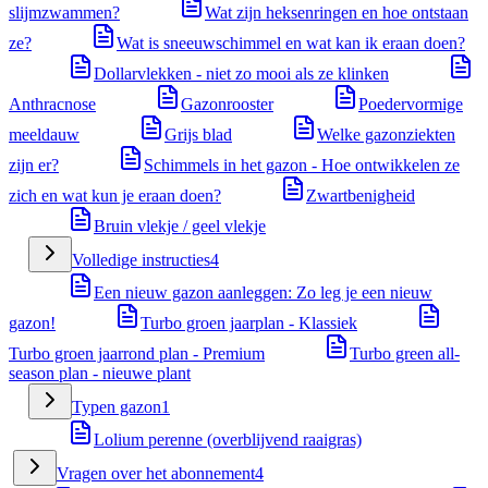
slijmzwammen?
Wat zijn heksenringen en hoe ontstaan
ze?
Wat is sneeuwschimmel en wat kan ik eraan doen?
Dollarvlekken - niet zo mooi als ze klinken
Anthracnose
Gazonrooster
Poedervormige
meeldauw
Grijs blad
Welke gazonziekten
zijn er?
Schimmels in het gazon - Hoe ontwikkelen ze
zich en wat kun je eraan doen?
Zwartbenigheid
Bruin vlekje / geel vlekje
Volledige instructies
4
Een nieuw gazon aanleggen: Zo leg je een nieuw
gazon!
Turbo groen jaarplan - Klassiek
Turbo groen jaarrond plan - Premium
Turbo green all-
season plan - nieuwe plant
Typen gazon
1
Lolium perenne (overblijvend raaigras)
Vragen over het abonnement
4