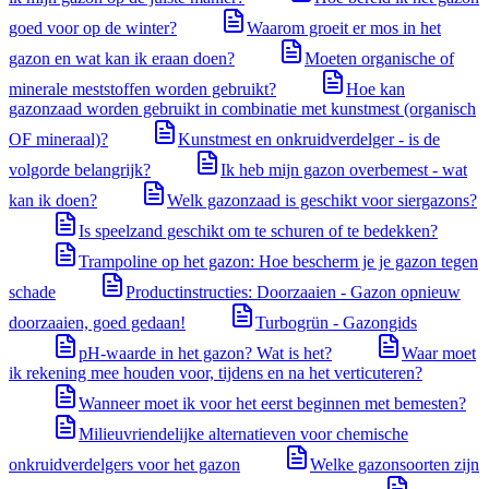
goed voor op de winter?
Waarom groeit er mos in het
gazon en wat kan ik eraan doen?
Moeten organische of
minerale meststoffen worden gebruikt?
Hoe kan
gazonzaad worden gebruikt in combinatie met kunstmest (organisch
OF mineraal)?
Kunstmest en onkruidverdelger - is de
volgorde belangrijk?
Ik heb mijn gazon overbemest - wat
kan ik doen?
Welk gazonzaad is geschikt voor siergazons?
Is speelzand geschikt om te schuren of te bedekken?
Trampoline op het gazon: Hoe bescherm je je gazon tegen
schade
Productinstructies: Doorzaaien - Gazon opnieuw
doorzaaien, goed gedaan!
Turbogrün - Gazongids
pH-waarde in het gazon? Wat is het?
Waar moet
ik rekening mee houden voor, tijdens en na het verticuteren?
Wanneer moet ik voor het eerst beginnen met bemesten?
Milieuvriendelijke alternatieven voor chemische
onkruidverdelgers voor het gazon
Welke gazonsoorten zijn