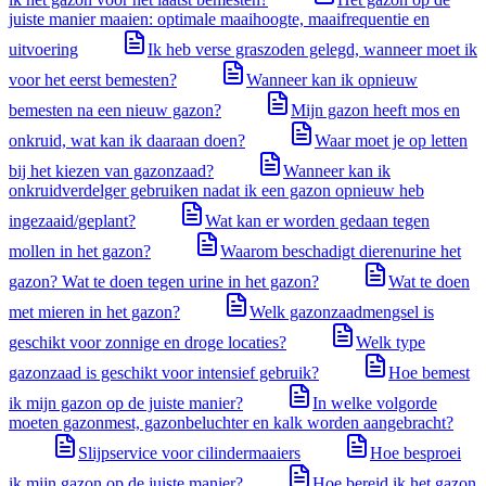
juiste manier maaien: optimale maaihoogte, maaifrequentie en
uitvoering
Ik heb verse graszoden gelegd, wanneer moet ik
voor het eerst bemesten?
Wanneer kan ik opnieuw
bemesten na een nieuw gazon?
Mijn gazon heeft mos en
onkruid, wat kan ik daaraan doen?
Waar moet je op letten
bij het kiezen van gazonzaad?
Wanneer kan ik
onkruidverdelger gebruiken nadat ik een gazon opnieuw heb
ingezaaid/geplant?
Wat kan er worden gedaan tegen
mollen in het gazon?
Waarom beschadigt dierenurine het
gazon? Wat te doen tegen urine in het gazon?
Wat te doen
met mieren in het gazon?
Welk gazonzaadmengsel is
geschikt voor zonnige en droge locaties?
Welk type
gazonzaad is geschikt voor intensief gebruik?
Hoe bemest
ik mijn gazon op de juiste manier?
In welke volgorde
moeten gazonmest, gazonbeluchter en kalk worden aangebracht?
Slijpservice voor cilindermaaiers
Hoe besproei
ik mijn gazon op de juiste manier?
Hoe bereid ik het gazon