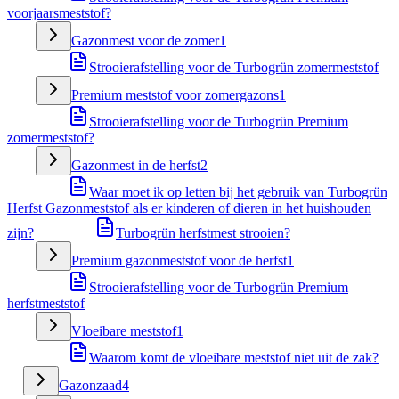
voorjaarsmeststof?
Gazonmest voor de zomer
1
Strooierafstelling voor de Turbogrün zomermeststof
Premium meststof voor zomergazons
1
Strooierafstelling voor de Turbogrün Premium
zomermeststof?
Gazonmest in de herfst
2
Waar moet ik op letten bij het gebruik van Turbogrün
Herfst Gazonmeststof als er kinderen of dieren in het huishouden
zijn?
Turbogrün herfstmest strooien?
Premium gazonmeststof voor de herfst
1
Strooierafstelling voor de Turbogrün Premium
herfstmeststof
Vloeibare meststof
1
Waarom komt de vloeibare meststof niet uit de zak?
Gazonzaad
4