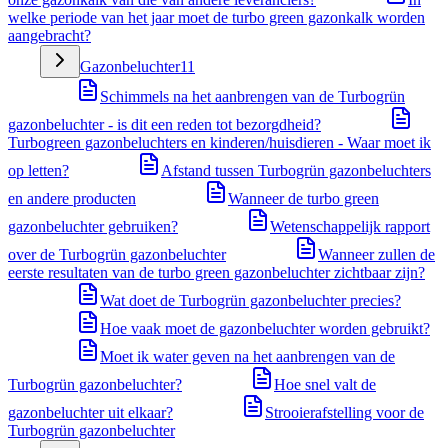
welke periode van het jaar moet de turbo green gazonkalk worden
aangebracht?
Gazonbeluchter
11
Schimmels na het aanbrengen van de Turbogrün
gazonbeluchter - is dit een reden tot bezorgdheid?
Turbogreen gazonbeluchters en kinderen/huisdieren - Waar moet ik
op letten?
Afstand tussen Turbogrün gazonbeluchters
en andere producten
Wanneer de turbo green
gazonbeluchter gebruiken?
Wetenschappelijk rapport
over de Turbogrün gazonbeluchter
Wanneer zullen de
eerste resultaten van de turbo green gazonbeluchter zichtbaar zijn?
Wat doet de Turbogrün gazonbeluchter precies?
Hoe vaak moet de gazonbeluchter worden gebruikt?
Moet ik water geven na het aanbrengen van de
Turbogrün gazonbeluchter?
Hoe snel valt de
gazonbeluchter uit elkaar?
Strooierafstelling voor de
Turbogrün gazonbeluchter