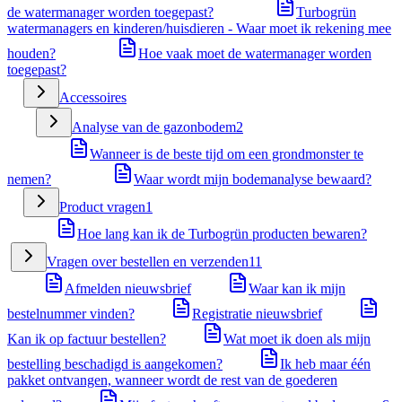
de watermanager worden toegepast?
Turbogrün
watermanagers en kinderen/huisdieren - Waar moet ik rekening mee
houden?
Hoe vaak moet de watermanager worden
toegepast?
Accessoires
Analyse van de gazonbodem
2
Wanneer is de beste tijd om een grondmonster te
nemen?
Waar wordt mijn bodemanalyse bewaard?
Product vragen
1
Hoe lang kan ik de Turbogrün producten bewaren?
Vragen over bestellen en verzenden
11
Afmelden nieuwsbrief
Waar kan ik mijn
bestelnummer vinden?
Registratie nieuwsbrief
Kan ik op factuur bestellen?
Wat moet ik doen als mijn
bestelling beschadigd is aangekomen?
Ik heb maar één
pakket ontvangen, wanneer wordt de rest van de goederen