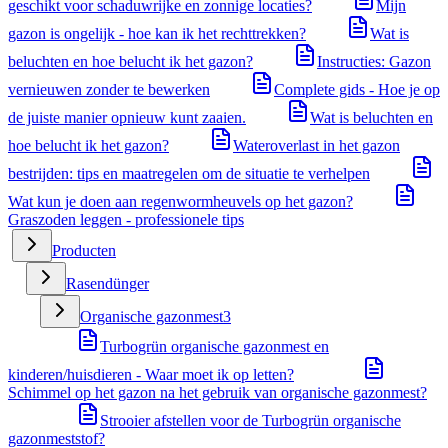
geschikt voor schaduwrijke en zonnige locaties?
Mijn
gazon is ongelijk - hoe kan ik het rechttrekken?
Wat is
beluchten en hoe belucht ik het gazon?
Instructies: Gazon
vernieuwen zonder te bewerken
Complete gids - Hoe je op
de juiste manier opnieuw kunt zaaien.
Wat is beluchten en
hoe belucht ik het gazon?
Wateroverlast in het gazon
bestrijden: tips en maatregelen om de situatie te verhelpen
Wat kun je doen aan regenwormheuvels op het gazon?
Graszoden leggen - professionele tips
Producten
Rasendünger
Organische gazonmest
3
Turbogrün organische gazonmest en
kinderen/huisdieren - Waar moet ik op letten?
Schimmel op het gazon na het gebruik van organische gazonmest?
Strooier afstellen voor de Turbogrün organische
gazonmeststof?