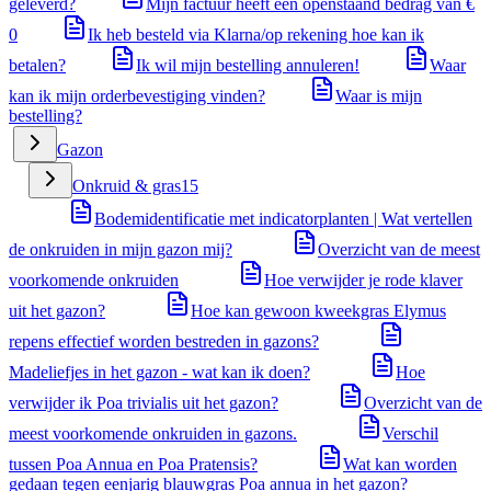
geleverd?
Mijn factuur heeft een openstaand bedrag van €
0
Ik heb besteld via Klarna/op rekening hoe kan ik
betalen?
Ik wil mijn bestelling annuleren!
Waar
kan ik mijn orderbevestiging vinden?
Waar is mijn
bestelling?
Gazon
Onkruid & gras
15
Bodemidentificatie met indicatorplanten | Wat vertellen
de onkruiden in mijn gazon mij?
Overzicht van de meest
voorkomende onkruiden
Hoe verwijder je rode klaver
uit het gazon?
Hoe kan gewoon kweekgras Elymus
repens effectief worden bestreden in gazons?
Madeliefjes in het gazon - wat kan ik doen?
Hoe
verwijder ik Poa trivialis uit het gazon?
Overzicht van de
meest voorkomende onkruiden in gazons.
Verschil
tussen Poa Annua en Poa Pratensis?
Wat kan worden
gedaan tegen eenjarig blauwgras Poa annua in het gazon?