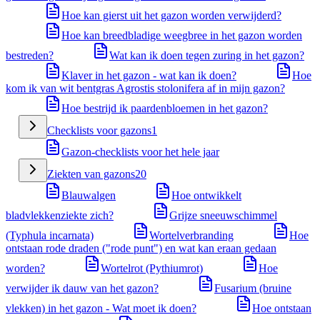
Hoe kan gierst uit het gazon worden verwijderd?
Hoe kan breedbladige weegbree in het gazon worden
bestreden?
Wat kan ik doen tegen zuring in het gazon?
Klaver in het gazon - wat kan ik doen?
Hoe
kom ik van wit bentgras Agrostis stolonifera af in mijn gazon?
Hoe bestrijd ik paardenbloemen in het gazon?
Checklists voor gazons
1
Gazon-checklists voor het hele jaar
Ziekten van gazons
20
Blauwalgen
Hoe ontwikkelt
bladvlekkenziekte zich?
Grijze sneeuwschimmel
(Typhula incarnata)
Wortelverbranding
Hoe
ontstaan rode draden ("rode punt") en wat kan eraan gedaan
worden?
Wortelrot (Pythiumrot)
Hoe
verwijder ik dauw van het gazon?
Fusarium (bruine
vlekken) in het gazon - Wat moet ik doen?
Hoe ontstaan