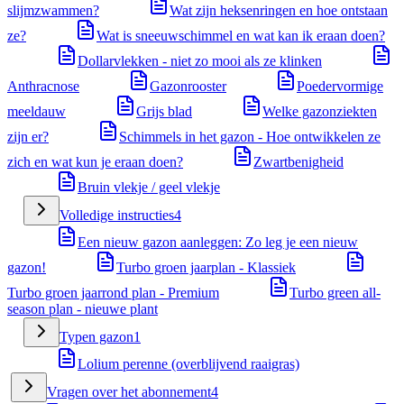
slijmzwammen?
Wat zijn heksenringen en hoe ontstaan
ze?
Wat is sneeuwschimmel en wat kan ik eraan doen?
Dollarvlekken - niet zo mooi als ze klinken
Anthracnose
Gazonrooster
Poedervormige
meeldauw
Grijs blad
Welke gazonziekten
zijn er?
Schimmels in het gazon - Hoe ontwikkelen ze
zich en wat kun je eraan doen?
Zwartbenigheid
Bruin vlekje / geel vlekje
Volledige instructies
4
Een nieuw gazon aanleggen: Zo leg je een nieuw
gazon!
Turbo groen jaarplan - Klassiek
Turbo groen jaarrond plan - Premium
Turbo green all-
season plan - nieuwe plant
Typen gazon
1
Lolium perenne (overblijvend raaigras)
Vragen over het abonnement
4