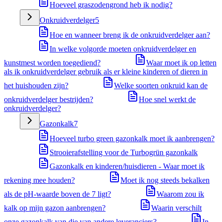
Hoeveel graszodengrond heb ik nodig?
Onkruidverdelger
5
Hoe en wanneer breng ik de onkruidverdelger aan?
In welke volgorde moeten onkruidverdelger en
kunstmest worden toegediend?
Waar moet ik op letten
als ik onkruidverdelger gebruik als er kleine kinderen of dieren in
het huishouden zijn?
Welke soorten onkruid kan de
onkruidverdelger bestrijden?
Hoe snel werkt de
onkruidverdelger?
Gazonkalk
7
Hoeveel turbo green gazonkalk moet ik aanbrengen?
Strooierafstelling voor de Turbogrün gazonkalk
Gazonkalk en kinderen/huisdieren - Waar moet ik
rekening mee houden?
Moet ik nog steeds bekalken
als de pH-waarde boven de 7 ligt?
Waarom zou ik
kalk op mijn gazon aanbrengen?
Waarin verschilt
onze gazonkalk van die van andere leveranciers?
In