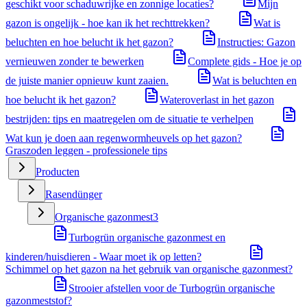
geschikt voor schaduwrijke en zonnige locaties?
Mijn
gazon is ongelijk - hoe kan ik het rechttrekken?
Wat is
beluchten en hoe belucht ik het gazon?
Instructies: Gazon
vernieuwen zonder te bewerken
Complete gids - Hoe je op
de juiste manier opnieuw kunt zaaien.
Wat is beluchten en
hoe belucht ik het gazon?
Wateroverlast in het gazon
bestrijden: tips en maatregelen om de situatie te verhelpen
Wat kun je doen aan regenwormheuvels op het gazon?
Graszoden leggen - professionele tips
Producten
Rasendünger
Organische gazonmest
3
Turbogrün organische gazonmest en
kinderen/huisdieren - Waar moet ik op letten?
Schimmel op het gazon na het gebruik van organische gazonmest?
Strooier afstellen voor de Turbogrün organische
gazonmeststof?