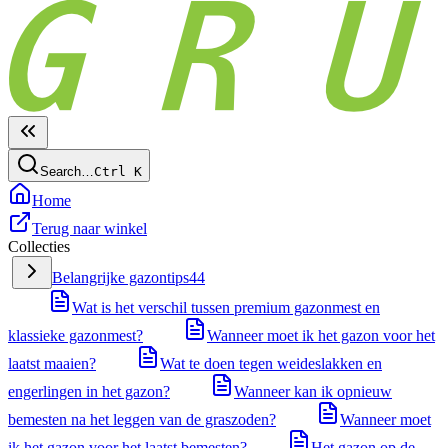
Search…
Ctrl
K
Home
Terug naar winkel
Collecties
Belangrijke gazontips
44
Wat is het verschil tussen premium gazonmest en
klassieke gazonmest?
Wanneer moet ik het gazon voor het
laatst maaien?
Wat te doen tegen weideslakken en
engerlingen in het gazon?
Wanneer kan ik opnieuw
bemesten na het leggen van de graszoden?
Wanneer moet
ik het gazon voor het laatst bemesten?
Het gazon op de