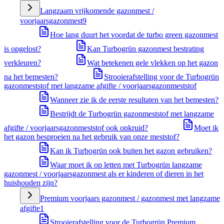
Langzaam vrijkomende gazonmest /
voorjaarsgazonmest
9
Hoe lang duurt het voordat de turbo green gazonmest
is opgelost?
Kan Turbogrün gazonmest bestrating
verkleuren?
Wat betekenen gele vlekken op het gazon
na het bemesten?
Strooierafstelling voor de Turbogrün
gazonmeststof met langzame afgifte / voorjaarsgazonmeststof
Wanneer zie ik de eerste resultaten van het bemesten?
Bestrijdt de Turbogrün gazonmeststof met langzame
afgifte / voorjaarsgazonmeststof ook onkruid?
Moet ik
het gazon besproeien na het gebruik van onze meststof?
Kan ik Turbogrün ook buiten het gazon gebruiken?
Waar moet ik op letten met Turbogrün langzame
gazonmest / voorjaarsgazonmest als er kinderen of dieren in het
huishouden zijn?
Premium voorjaars gazonmest / gazonmest met langzame
afgifte
1
Strooierafstelling voor de Turbogrün Premium