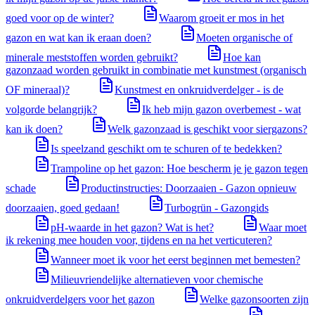
goed voor op de winter?
Waarom groeit er mos in het
gazon en wat kan ik eraan doen?
Moeten organische of
minerale meststoffen worden gebruikt?
Hoe kan
gazonzaad worden gebruikt in combinatie met kunstmest (organisch
OF mineraal)?
Kunstmest en onkruidverdelger - is de
volgorde belangrijk?
Ik heb mijn gazon overbemest - wat
kan ik doen?
Welk gazonzaad is geschikt voor siergazons?
Is speelzand geschikt om te schuren of te bedekken?
Trampoline op het gazon: Hoe bescherm je je gazon tegen
schade
Productinstructies: Doorzaaien - Gazon opnieuw
doorzaaien, goed gedaan!
Turbogrün - Gazongids
pH-waarde in het gazon? Wat is het?
Waar moet
ik rekening mee houden voor, tijdens en na het verticuteren?
Wanneer moet ik voor het eerst beginnen met bemesten?
Milieuvriendelijke alternatieven voor chemische
onkruidverdelgers voor het gazon
Welke gazonsoorten zijn