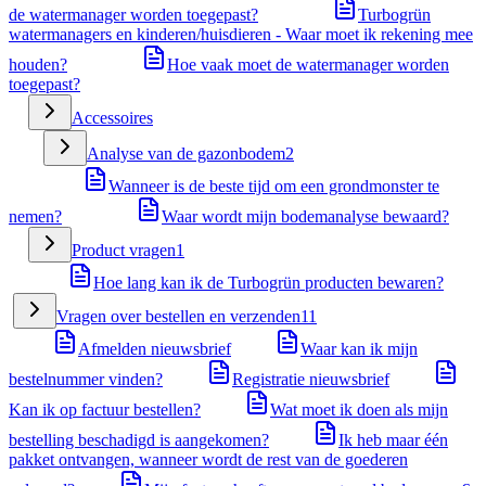
de watermanager worden toegepast?
Turbogrün
watermanagers en kinderen/huisdieren - Waar moet ik rekening mee
houden?
Hoe vaak moet de watermanager worden
toegepast?
Accessoires
Analyse van de gazonbodem
2
Wanneer is de beste tijd om een grondmonster te
nemen?
Waar wordt mijn bodemanalyse bewaard?
Product vragen
1
Hoe lang kan ik de Turbogrün producten bewaren?
Vragen over bestellen en verzenden
11
Afmelden nieuwsbrief
Waar kan ik mijn
bestelnummer vinden?
Registratie nieuwsbrief
Kan ik op factuur bestellen?
Wat moet ik doen als mijn
bestelling beschadigd is aangekomen?
Ik heb maar één
pakket ontvangen, wanneer wordt de rest van de goederen