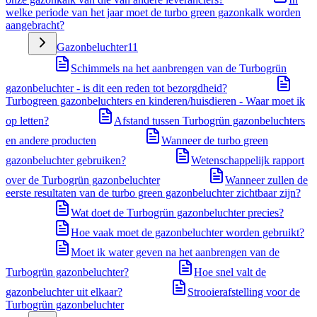
welke periode van het jaar moet de turbo green gazonkalk worden
aangebracht?
Gazonbeluchter
11
Schimmels na het aanbrengen van de Turbogrün
gazonbeluchter - is dit een reden tot bezorgdheid?
Turbogreen gazonbeluchters en kinderen/huisdieren - Waar moet ik
op letten?
Afstand tussen Turbogrün gazonbeluchters
en andere producten
Wanneer de turbo green
gazonbeluchter gebruiken?
Wetenschappelijk rapport
over de Turbogrün gazonbeluchter
Wanneer zullen de
eerste resultaten van de turbo green gazonbeluchter zichtbaar zijn?
Wat doet de Turbogrün gazonbeluchter precies?
Hoe vaak moet de gazonbeluchter worden gebruikt?
Moet ik water geven na het aanbrengen van de
Turbogrün gazonbeluchter?
Hoe snel valt de
gazonbeluchter uit elkaar?
Strooierafstelling voor de
Turbogrün gazonbeluchter