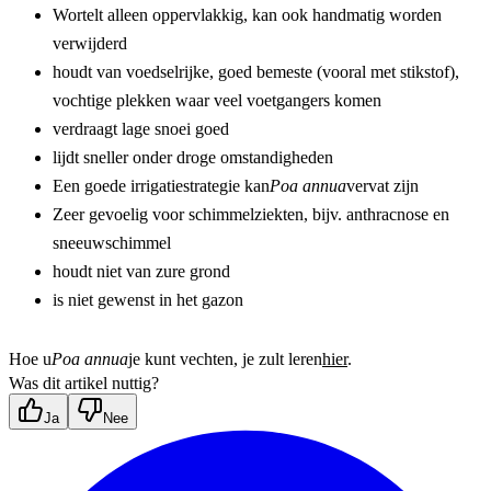
Wortelt alleen oppervlakkig, kan ook handmatig worden 
verwijderd
houdt van voedselrijke, goed bemeste (vooral met stikstof), 
vochtige plekken waar veel voetgangers komen
verdraagt lage snoei goed
lijdt sneller onder droge omstandigheden 
Een goede irrigatiestrategie kan
Poa annua
vervat zijn
Zeer gevoelig voor schimmelziekten, bijv. anthracnose en 
sneeuwschimmel
houdt niet van zure grond
is niet gewenst in het gazon
Hoe u
Poa annua
je kunt vechten, je zult leren
hier
.
Was dit artikel nuttig?
Ja
Nee