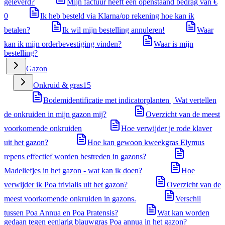
geleverd?
Mijn factuur heeft een openstaand bedrag van €
0
Ik heb besteld via Klarna/op rekening hoe kan ik
betalen?
Ik wil mijn bestelling annuleren!
Waar
kan ik mijn orderbevestiging vinden?
Waar is mijn
bestelling?
Gazon
Onkruid & gras
15
Bodemidentificatie met indicatorplanten | Wat vertellen
de onkruiden in mijn gazon mij?
Overzicht van de meest
voorkomende onkruiden
Hoe verwijder je rode klaver
uit het gazon?
Hoe kan gewoon kweekgras Elymus
repens effectief worden bestreden in gazons?
Madeliefjes in het gazon - wat kan ik doen?
Hoe
verwijder ik Poa trivialis uit het gazon?
Overzicht van de
meest voorkomende onkruiden in gazons.
Verschil
tussen Poa Annua en Poa Pratensis?
Wat kan worden
gedaan tegen eenjarig blauwgras Poa annua in het gazon?