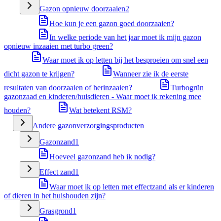
Gazon opnieuw doorzaaien
2
Hoe kun je een gazon goed doorzaaien?
In welke periode van het jaar moet ik mijn gazon
opnieuw inzaaien met turbo green?
Waar moet ik op letten bij het besproeien om snel een
dicht gazon te krijgen?
Wanneer zie ik de eerste
resultaten van doorzaaien of herinzaaien?
Turbogrün
gazonzaad en kinderen/huisdieren - Waar moet ik rekening mee
houden?
Wat betekent RSM?
Andere gazonverzorgingsproducten
Gazonzand
1
Hoeveel gazonzand heb ik nodig?
Effect zand
1
Waar moet ik op letten met effectzand als er kinderen
of dieren in het huishouden zijn?
Grasgrond
1