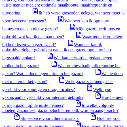
juiste manier maaien: optimale maaihoogte, maaifrequentie en
uitvoering
Ik heb verse graszoden gelegd, wanneer moet ik
voor het eerst bemesten?
Wanneer kan ik opnieuw
bemesten na een nieuw gazon?
Mijn gazon heeft mos en
onkruid, wat kan ik daaraan doen?
Waar moet je op letten
bij het kiezen van gazonzaad?
Wanneer kan ik
onkruidverdelger gebruiken nadat ik een gazon opnieuw heb
ingezaaid/geplant?
Wat kan er worden gedaan tegen
mollen in het gazon?
Waarom beschadigt dierenurine het
gazon? Wat te doen tegen urine in het gazon?
Wat te doen
met mieren in het gazon?
Welk gazonzaadmengsel is
geschikt voor zonnige en droge locaties?
Welk type
gazonzaad is geschikt voor intensief gebruik?
Hoe bemest
ik mijn gazon op de juiste manier?
In welke volgorde
moeten gazonmest, gazonbeluchter en kalk worden aangebracht?
Slijpservice voor cilindermaaiers
Hoe besproei
ik mijn gazon op de juiste manier?
Hoe bereid ik het gazon