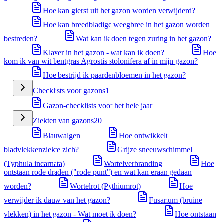
Hoe kan gierst uit het gazon worden verwijderd?
Hoe kan breedbladige weegbree in het gazon worden
bestreden?
Wat kan ik doen tegen zuring in het gazon?
Klaver in het gazon - wat kan ik doen?
Hoe
kom ik van wit bentgras Agrostis stolonifera af in mijn gazon?
Hoe bestrijd ik paardenbloemen in het gazon?
Checklists voor gazons
1
Gazon-checklists voor het hele jaar
Ziekten van gazons
20
Blauwalgen
Hoe ontwikkelt
bladvlekkenziekte zich?
Grijze sneeuwschimmel
(Typhula incarnata)
Wortelverbranding
Hoe
ontstaan rode draden ("rode punt") en wat kan eraan gedaan
worden?
Wortelrot (Pythiumrot)
Hoe
verwijder ik dauw van het gazon?
Fusarium (bruine
vlekken) in het gazon - Wat moet ik doen?
Hoe ontstaan