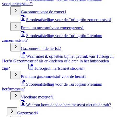
voorjaarsmeststof?
Gazonmest voor de zomer
1
Strooierafstelling voor de Turbogrün zomermeststof
Premium meststof voor zomergazons
1
Strooierafstelling voor de Turbogrün Premium
zomermeststof?
Gazonmest in de herfst
2
Waar moet ik op letten bij het gebruik van Turbogrün
Herfst Gazonmeststof als er kinderen of dieren in het huishouden
zijn?
Turbogrün herfstmest strooien?
Premium gazonmeststof voor de herfst
1
Strooierafstelling voor de Turbogrün Premium
herfstmeststof
Vloeibare meststof
1
Waarom komt de vloeibare meststof niet uit de zak?
Gazonzaad
4