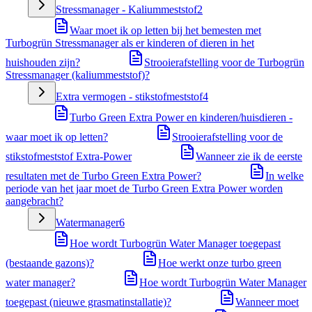
Stressmanager - Kaliummeststof
2
Waar moet ik op letten bij het bemesten met
Turbogrün Stressmanager als er kinderen of dieren in het
huishouden zijn?
Strooierafstelling voor de Turbogrün
Stressmanager (kaliummeststof)?
Extra vermogen - stikstofmeststof
4
Turbo Green Extra Power en kinderen/huisdieren -
waar moet ik op letten?
Strooierafstelling voor de
stikstofmeststof Extra-Power
Wanneer zie ik de eerste
resultaten met de Turbo Green Extra Power?
In welke
periode van het jaar moet de Turbo Green Extra Power worden
aangebracht?
Watermanager
6
Hoe wordt Turbogrün Water Manager toegepast
(bestaande gazons)?
Hoe werkt onze turbo green
water manager?
Hoe wordt Turbogrün Water Manager
toegepast (nieuwe grasmatinstallatie)?
Wanneer moet