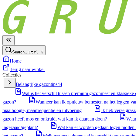
Search…
Ctrl
K
Home
Terug naar winkel
Collecties
Belangrijke gazontips
44
Wat is het verschil tussen premium gazonmest en klassieke
gazon?
Wanneer kan ik opnieuw bemesten na het leggen va
maaihoogte, maaifrequentie en uitvoering
Ik heb verse gras
gazon heeft mos en onkruid, wat kan ik daaraan doen?
Waar
ingezaaid/geplant?
Wat kan er worden gedaan tegen mollen 
het gazon?
Welk gazonzaadmengsel is geschikt voor zonnige