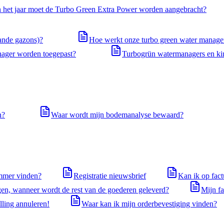
n het jaar moet de Turbo Green Extra Power worden aangebracht?
ande gazons)?
Hoe werkt onze turbo green water manage
ager worden toegepast?
Turbogrün watermanagers en kin
n?
Waar wordt mijn bodemanalyse bewaard?
ummer vinden?
Registratie nieuwsbrief
Kan ik op fact
en, wanneer wordt de rest van de goederen geleverd?
Mijn fa
elling annuleren!
Waar kan ik mijn orderbevestiging vinden?