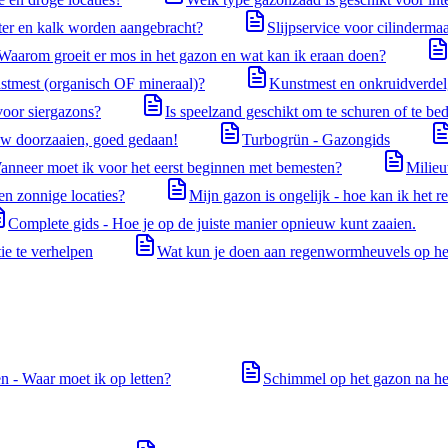
er en kalk worden aangebracht?
Slijpservice voor cilindermaa
Waarom groeit er mos in het gazon en wat kan ik eraan doen?
stmest (organisch OF mineraal)?
Kunstmest en onkruidverdelg
voor siergazons?
Is speelzand geschikt om te schuren of te b
uw doorzaaien, goed gedaan!
Turbogrün - Gazongids
anneer moet ik voor het eerst beginnen met bemesten?
Milieu
en zonnige locaties?
Mijn gazon is ongelijk - hoe kan ik het r
Complete gids - Hoe je op de juiste manier opnieuw kunt zaaien.
tie te verhelpen
Wat kun je doen aan regenwormheuvels op he
n - Waar moet ik op letten?
Schimmel op het gazon na he