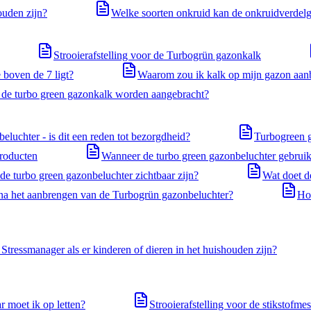
ouden zijn?
Welke soorten onkruid kan de onkruidverdelge
Strooierafstelling voor de Turbogrün gazonkalk
 boven de 7 ligt?
Waarom zou ik kalk op mijn gazon aan
t de turbo green gazonkalk worden aangebracht?
uchter - is dit een reden tot bezorgdheid?
Turbogreen g
producten
Wanneer de turbo green gazonbeluchter gebrui
 de turbo green gazonbeluchter zichtbaar zijn?
Wat doet d
na het aanbrengen van de Turbogrün gazonbeluchter?
Hoe
Stressmanager als er kinderen of dieren in het huishouden zijn?
 moet ik op letten?
Strooierafstelling voor de stikstofme