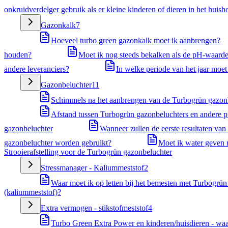
onkruidverdelger gebruik als er kleine kinderen of dieren in het huish
Gazonkalk
7
Hoeveel turbo green gazonkalk moet ik aanbrengen?
houden?
Moet ik nog steeds bekalken als de pH-waarde
andere leveranciers?
In welke periode van het jaar moe
Gazonbeluchter
11
Schimmels na het aanbrengen van de Turbogrün gazonbel
Afstand tussen Turbogrün gazonbeluchters en andere 
gazonbeluchter
Wanneer zullen de eerste resultaten van
gazonbeluchter worden gebruikt?
Moet ik water geven 
Strooierafstelling voor de Turbogrün gazonbeluchter
Stressmanager - Kaliummeststof
2
Waar moet ik op letten bij het bemesten met Turbogrün 
(kaliummeststof)?
Extra vermogen - stikstofmeststof
4
Turbo Green Extra Power en kinderen/huisdieren - waar