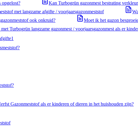
s opgelost?
Kan Turbogrün gazonmest bestrating verkleu
eststof met langzame afgifte / voorjaarsgazonmeststof
Wa
rsgazonmeststof ook onkruid?
Moet ik het gazon besproeie
n met Turbogrün langzame gazonmest / voorjaarsgazonmest als er kinder
fgifte
1
smeststof?
ststof?
erfst Gazonmeststof als er kinderen of dieren in het huishouden zijn?
ststof