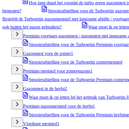
Hoe lang duurt het voordat de turbo green gazonmest i
bemesten?
Strooierafstelling voor de Turbogrün gazonm
Bestrijdt de Turbogrün gazonmeststof met langzame afgifte / voorjaa
ook buiten het gazon gebruiken?
Waar moet ik op lette
Premium voorjaars gazonmest / gazonmest met langzame a
Strooierafstelling voor de Turbogrün Premium voorjaar
Gazonmest voor de zomer
1
Strooierafstelling voor de Turbogrün zomermeststof
Premium meststof voor zomergazons
1
Strooierafstelling voor de Turbogrün Premium zomerme
Gazonmest in de herfst
2
Waar moet ik op letten bij het gebruik van Turbogrün H
Premium gazonmeststof voor de herfst
1
Strooierafstelling voor de Turbogrün Premium herfstme
Vloeibare meststof
1