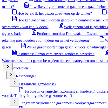
manier?
In welke volgorde moeten gazonmest, gazonbelucht
Hoe bereid ik het gazon goed voor op de winter?
Hoe kan gazonzaad worden gebruikt in combinatie met kun
overbemest - wat kan ik doen?
Welk gazonzaad is geschikt 
tegen schade
Productinstructies: Doorzaaien - Gazon opnie
rekening mee houden voor, tijdens en na het verticuteren?
W
gazon
Welke gazonsoorten zijn geschikt voor schaduwrijke 
Instructies: Gazon vernieuwen zonder te bewerken
Wateroverlast in het gazon bestrijden: tips en maatregelen om de situa
Producten
Rasendünger
Organische gazonmest
3
Turbogrün organische gazonmest en kinderen/huisdiere
voor de Turbogrün organische gazonmeststof?
Langzaam vrijkomende gazonmest / voorjaarsgazonmest
9