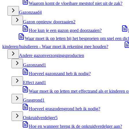
Waarom komt de vloeibare meststof niet uit de zak?
Gazonzaad
4
Gazon opnieuw doorzaaien
2
Hoe kun je een gazon goed doorzaaien?
Waar moet ik op letten bij het besproeien om snel een dic
kinderen/huisdieren - Waar moet ik rekening mee houden?
Andere gazonverzorgingsproducten
Gazonzand
1
Hoeveel gazonzand heb ik nodig?
Effect zand
1
Waar moet ik op letten met effectzand als er kinderen o
Grasgrond
1
Hoeveel graszodengrond heb ik nodig?
Onkruidverdelger
5
Hoe en wanneer breng ik de onkruidverdelger aan?