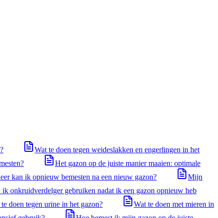
n?
Wat te doen tegen weideslakken en engerlingen in het
emesten?
Het gazon op de juiste manier maaien: optimale
er kan ik opnieuw bemesten na een nieuw gazon?
Mijn
ik onkruidverdelger gebruiken nadat ik een gazon opnieuw heb
te doen tegen urine in het gazon?
Wat te doen met mieren in
ensief gebruik?
Hoe bemest ik mijn gazon op de juiste