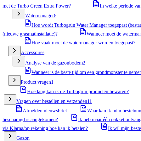
met de Turbo Green Extra Power?
In welke periode va
Watermanager
6
Hoe wordt Turbogrün Water Manager toegepast (besta
(nieuwe grasmatinstallatie)?
Wanneer moet de waterman
Hoe vaak moet de watermanager worden toegepast?
Accessoires
Analyse van de gazonbodem
2
Wanneer is de beste tijd om een grondmonster te neme
Product vragen
1
Hoe lang kan ik de Turbogrün producten bewaren?
Vragen over bestellen en verzenden
11
Afmelden nieuwsbrief
Waar kan ik mijn besteln
beschadigd is aangekomen?
Ik heb maar één pakket ontvang
via Klarna/op rekening hoe kan ik betalen?
Ik wil mijn best
Gazon