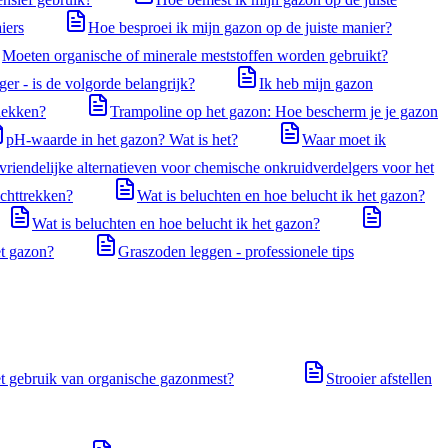
iers
Hoe besproei ik mijn gazon op de juiste manier?
Moeten organische of minerale meststoffen worden gebruikt?
er - is de volgorde belangrijk?
Ik heb mijn gazon
edekken?
Trampoline op het gazon: Hoe bescherm je je gazon
pH-waarde in het gazon? Wat is het?
Waar moet ik
vriendelijke alternatieven voor chemische onkruidverdelgers voor het
echttrekken?
Wat is beluchten en hoe belucht ik het gazon?
Wat is beluchten en hoe belucht ik het gazon?
t gazon?
Graszoden leggen - professionele tips
t gebruik van organische gazonmest?
Strooier afstellen