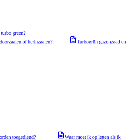
 turbo green?
 doorzaaien of herinzaaien?
Turbogrün gazonzaad en
orden toegediend?
Waar moet ik op letten als ik