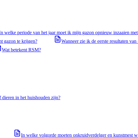
In welke periode van het jaar moet ik mijn gazon opnieuw inzaaien met
ht gazon te krijgen?
Wanneer zie ik de eerste resultaten van
Wat betekent RSM?
f dieren in het huishouden zijn?
In welke volgorde moeten onkruidverdelger en kunstmest w