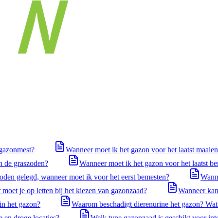
 gazonmest?
Wanneer moet ik het gazon voor het laatst maaie
n de graszoden?
Wanneer moet ik het gazon voor het laatst b
zoden gelegd, wanneer moet ik voor het eerst bemesten?
Wanne
 moet je op letten bij het kiezen van gazonzaad?
Wanneer kan 
in het gazon?
Waarom beschadigt dierenurine het gazon? Wat 
 en droge locaties?
Welk type gazonzaad is geschikt voor int