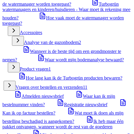
de watermanager worden toegepast?
Turbogrün
watermanagers en kinderen/huisdieren - Waar moet ik rekening mee
houden?
Hoe vaak moet de watermanager worden
toegepast?
Accessoires
Analyse van de gazonbodem
2
Wanneer is de beste tijd om een grondmonster te
nemen?
Waar wordt mijn bodemanalyse bewaard?
Product vragen
1
Hoe lang kan ik de Turbogrün producten bewaren?
Vragen over bestellen en verzenden
11
Afmelden nieuwsbrief
Waar kan ik mijn
bestelnummer vinden?
Registratie nieuwsbrief
Kan ik op factuur bestellen?
Wat moet ik doen als mijn
bestelling beschadigd is aangekomen?
Ik heb maar één
pakket ontvangen, wanneer wordt de rest van de goederen