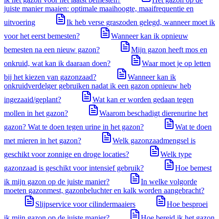
juiste manier maaien: optimale maaihoogte, maaifrequentie en
uitvoering
Ik heb verse graszoden gelegd, wanneer moet ik
voor het eerst bemesten?
Wanneer kan ik opnieuw
bemesten na een nieuw gazon?
Mijn gazon heeft mos en
onkruid, wat kan ik daaraan doen?
Waar moet je op letten
bij het kiezen van gazonzaad?
Wanneer kan ik
onkruidverdelger gebruiken nadat ik een gazon opnieuw heb
ingezaaid/geplant?
Wat kan er worden gedaan tegen
mollen in het gazon?
Waarom beschadigt dierenurine het
gazon? Wat te doen tegen urine in het gazon?
Wat te doen
met mieren in het gazon?
Welk gazonzaadmengsel is
geschikt voor zonnige en droge locaties?
Welk type
gazonzaad is geschikt voor intensief gebruik?
Hoe bemest
ik mijn gazon op de juiste manier?
In welke volgorde
moeten gazonmest, gazonbeluchter en kalk worden aangebracht?
Slijpservice voor cilindermaaiers
Hoe besproei
ik mijn gazon op de juiste manier?
Hoe bereid ik het gazon