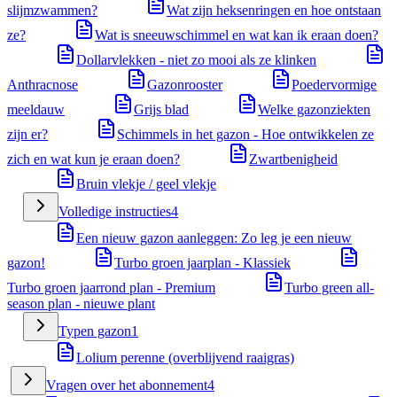
slijmzwammen?
Wat zijn heksenringen en hoe ontstaan
ze?
Wat is sneeuwschimmel en wat kan ik eraan doen?
Dollarvlekken - niet zo mooi als ze klinken
Anthracnose
Gazonrooster
Poedervormige
meeldauw
Grijs blad
Welke gazonziekten
zijn er?
Schimmels in het gazon - Hoe ontwikkelen ze
zich en wat kun je eraan doen?
Zwartbenigheid
Bruin vlekje / geel vlekje
Volledige instructies
4
Een nieuw gazon aanleggen: Zo leg je een nieuw
gazon!
Turbo groen jaarplan - Klassiek
Turbo groen jaarrond plan - Premium
Turbo green all-
season plan - nieuwe plant
Typen gazon
1
Lolium perenne (overblijvend raaigras)
Vragen over het abonnement
4