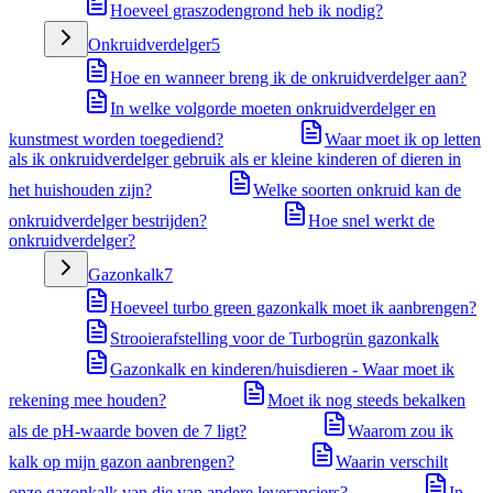
Hoeveel graszodengrond heb ik nodig?
Onkruidverdelger
5
Hoe en wanneer breng ik de onkruidverdelger aan?
In welke volgorde moeten onkruidverdelger en
kunstmest worden toegediend?
Waar moet ik op letten
als ik onkruidverdelger gebruik als er kleine kinderen of dieren in
het huishouden zijn?
Welke soorten onkruid kan de
onkruidverdelger bestrijden?
Hoe snel werkt de
onkruidverdelger?
Gazonkalk
7
Hoeveel turbo green gazonkalk moet ik aanbrengen?
Strooierafstelling voor de Turbogrün gazonkalk
Gazonkalk en kinderen/huisdieren - Waar moet ik
rekening mee houden?
Moet ik nog steeds bekalken
als de pH-waarde boven de 7 ligt?
Waarom zou ik
kalk op mijn gazon aanbrengen?
Waarin verschilt
onze gazonkalk van die van andere leveranciers?
In