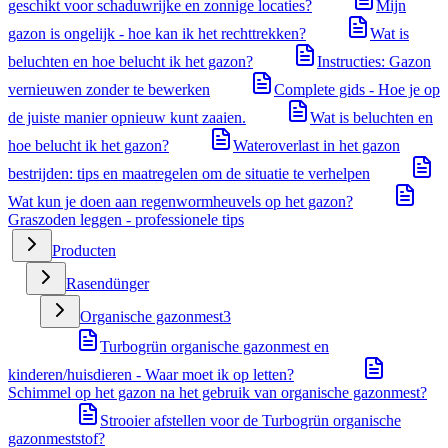
geschikt voor schaduwrijke en zonnige locaties?
Mijn
gazon is ongelijk - hoe kan ik het rechttrekken?
Wat is
beluchten en hoe belucht ik het gazon?
Instructies: Gazon
vernieuwen zonder te bewerken
Complete gids - Hoe je op
de juiste manier opnieuw kunt zaaien.
Wat is beluchten en
hoe belucht ik het gazon?
Wateroverlast in het gazon
bestrijden: tips en maatregelen om de situatie te verhelpen
Wat kun je doen aan regenwormheuvels op het gazon?
Graszoden leggen - professionele tips
Producten
Rasendünger
Organische gazonmest
3
Turbogrün organische gazonmest en
kinderen/huisdieren - Waar moet ik op letten?
Schimmel op het gazon na het gebruik van organische gazonmest?
Strooier afstellen voor de Turbogrün organische
gazonmeststof?