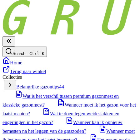
Search…
Ctrl
K
Home
Terug naar winkel
Collecties
Belangrijke gazontips
44
Wat is het verschil tussen premium gazonmest en
klassieke gazonmest?
Wanneer moet ik het gazon voor het
laatst maaien?
Wat te doen tegen weideslakken en
engerlingen in het gazon?
Wanneer kan ik opnieuw
bemesten na het leggen van de graszoden?
Wanneer moet
ik het gazon voor het laatst bemesten?
Het gazon op de