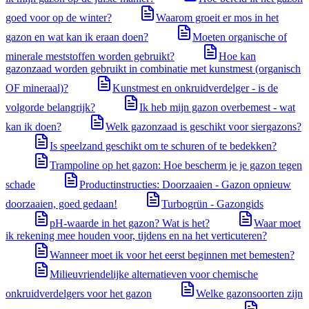
goed voor op de winter?
Waarom groeit er mos in het
gazon en wat kan ik eraan doen?
Moeten organische of
minerale meststoffen worden gebruikt?
Hoe kan
gazonzaad worden gebruikt in combinatie met kunstmest (organisch
OF mineraal)?
Kunstmest en onkruidverdelger - is de
volgorde belangrijk?
Ik heb mijn gazon overbemest - wat
kan ik doen?
Welk gazonzaad is geschikt voor siergazons?
Is speelzand geschikt om te schuren of te bedekken?
Trampoline op het gazon: Hoe bescherm je je gazon tegen
schade
Productinstructies: Doorzaaien - Gazon opnieuw
doorzaaien, goed gedaan!
Turbogrün - Gazongids
pH-waarde in het gazon? Wat is het?
Waar moet
ik rekening mee houden voor, tijdens en na het verticuteren?
Wanneer moet ik voor het eerst beginnen met bemesten?
Milieuvriendelijke alternatieven voor chemische
onkruidverdelgers voor het gazon
Welke gazonsoorten zijn