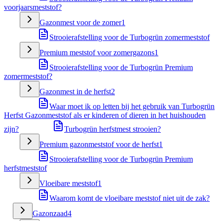
voorjaarsmeststof?
Gazonmest voor de zomer
1
Strooierafstelling voor de Turbogrün zomermeststof
Premium meststof voor zomergazons
1
Strooierafstelling voor de Turbogrün Premium
zomermeststof?
Gazonmest in de herfst
2
Waar moet ik op letten bij het gebruik van Turbogrün
Herfst Gazonmeststof als er kinderen of dieren in het huishouden
zijn?
Turbogrün herfstmest strooien?
Premium gazonmeststof voor de herfst
1
Strooierafstelling voor de Turbogrün Premium
herfstmeststof
Vloeibare meststof
1
Waarom komt de vloeibare meststof niet uit de zak?
Gazonzaad
4