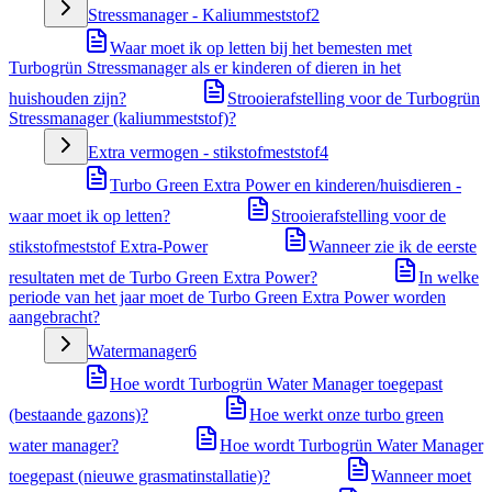
Stressmanager - Kaliummeststof
2
Waar moet ik op letten bij het bemesten met
Turbogrün Stressmanager als er kinderen of dieren in het
huishouden zijn?
Strooierafstelling voor de Turbogrün
Stressmanager (kaliummeststof)?
Extra vermogen - stikstofmeststof
4
Turbo Green Extra Power en kinderen/huisdieren -
waar moet ik op letten?
Strooierafstelling voor de
stikstofmeststof Extra-Power
Wanneer zie ik de eerste
resultaten met de Turbo Green Extra Power?
In welke
periode van het jaar moet de Turbo Green Extra Power worden
aangebracht?
Watermanager
6
Hoe wordt Turbogrün Water Manager toegepast
(bestaande gazons)?
Hoe werkt onze turbo green
water manager?
Hoe wordt Turbogrün Water Manager
toegepast (nieuwe grasmatinstallatie)?
Wanneer moet