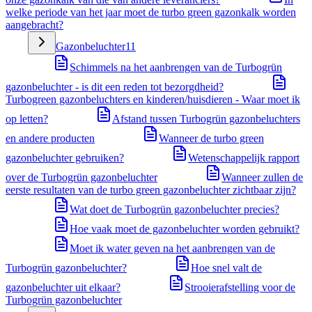
welke periode van het jaar moet de turbo green gazonkalk worden
aangebracht?
Gazonbeluchter
11
Schimmels na het aanbrengen van de Turbogrün
gazonbeluchter - is dit een reden tot bezorgdheid?
Turbogreen gazonbeluchters en kinderen/huisdieren - Waar moet ik
op letten?
Afstand tussen Turbogrün gazonbeluchters
en andere producten
Wanneer de turbo green
gazonbeluchter gebruiken?
Wetenschappelijk rapport
over de Turbogrün gazonbeluchter
Wanneer zullen de
eerste resultaten van de turbo green gazonbeluchter zichtbaar zijn?
Wat doet de Turbogrün gazonbeluchter precies?
Hoe vaak moet de gazonbeluchter worden gebruikt?
Moet ik water geven na het aanbrengen van de
Turbogrün gazonbeluchter?
Hoe snel valt de
gazonbeluchter uit elkaar?
Strooierafstelling voor de
Turbogrün gazonbeluchter