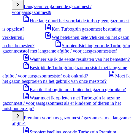
Langzaam vrijkomende gazonmest /
voorjaarsgazonmest
9
Hoe lang duurt het voordat de turbo green gazonmest
is opgelost?
Kan Turbogrün gazonmest bestrating
verkleuren?
Wat betekenen gele vlekken op het gazon
na het bemesten?
Strooierafstelling voor de Turbogrün
gazonmeststof met langzame afgifte / voorjaarsgazonmeststof
Wanneer zie ik de eerste resultaten van het bemesten?
Bestrijdt de Turbogrün gazonmeststof met langzame
afgifte / voorjaarsgazonmeststof ook onkruid?
Moet ik
het gazon besproeien na het gebruik van onze meststof?
Kan ik Turbogrün ook buiten het gazon gebruiken?
Waar moet ik op letten met Turbogrün langzame
gazonmest / voorjaarsgazonmest als er kinderen of dieren in het
huishouden zijn?
Premium voorjaars gazonmest / gazonmest met langzame
afgifte
1
Strooierafstelling voor de Turbogrün Premium