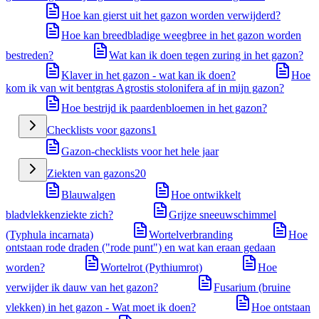
Hoe kan gierst uit het gazon worden verwijderd?
Hoe kan breedbladige weegbree in het gazon worden
bestreden?
Wat kan ik doen tegen zuring in het gazon?
Klaver in het gazon - wat kan ik doen?
Hoe
kom ik van wit bentgras Agrostis stolonifera af in mijn gazon?
Hoe bestrijd ik paardenbloemen in het gazon?
Checklists voor gazons
1
Gazon-checklists voor het hele jaar
Ziekten van gazons
20
Blauwalgen
Hoe ontwikkelt
bladvlekkenziekte zich?
Grijze sneeuwschimmel
(Typhula incarnata)
Wortelverbranding
Hoe
ontstaan rode draden ("rode punt") en wat kan eraan gedaan
worden?
Wortelrot (Pythiumrot)
Hoe
verwijder ik dauw van het gazon?
Fusarium (bruine
vlekken) in het gazon - Wat moet ik doen?
Hoe ontstaan