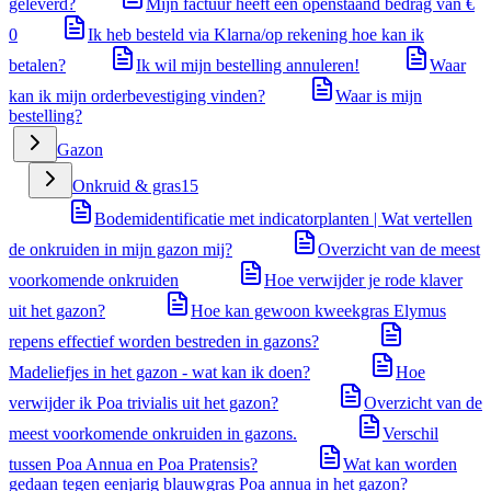
geleverd?
Mijn factuur heeft een openstaand bedrag van €
0
Ik heb besteld via Klarna/op rekening hoe kan ik
betalen?
Ik wil mijn bestelling annuleren!
Waar
kan ik mijn orderbevestiging vinden?
Waar is mijn
bestelling?
Gazon
Onkruid & gras
15
Bodemidentificatie met indicatorplanten | Wat vertellen
de onkruiden in mijn gazon mij?
Overzicht van de meest
voorkomende onkruiden
Hoe verwijder je rode klaver
uit het gazon?
Hoe kan gewoon kweekgras Elymus
repens effectief worden bestreden in gazons?
Madeliefjes in het gazon - wat kan ik doen?
Hoe
verwijder ik Poa trivialis uit het gazon?
Overzicht van de
meest voorkomende onkruiden in gazons.
Verschil
tussen Poa Annua en Poa Pratensis?
Wat kan worden
gedaan tegen eenjarig blauwgras Poa annua in het gazon?