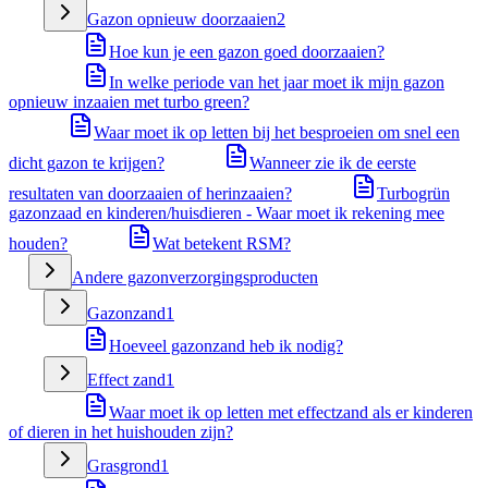
Gazon opnieuw doorzaaien
2
Hoe kun je een gazon goed doorzaaien?
In welke periode van het jaar moet ik mijn gazon
opnieuw inzaaien met turbo green?
Waar moet ik op letten bij het besproeien om snel een
dicht gazon te krijgen?
Wanneer zie ik de eerste
resultaten van doorzaaien of herinzaaien?
Turbogrün
gazonzaad en kinderen/huisdieren - Waar moet ik rekening mee
houden?
Wat betekent RSM?
Andere gazonverzorgingsproducten
Gazonzand
1
Hoeveel gazonzand heb ik nodig?
Effect zand
1
Waar moet ik op letten met effectzand als er kinderen
of dieren in het huishouden zijn?
Grasgrond
1