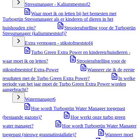
Stressmanager - Kaliummeststof
2
Waar moet ik op letten bij het bemesten met
Turbogrün Stressmanager als er kinderen of dieren in het
huishouden zijn?
Strooierafstelling voor de Turbogrün
Stressmanager (kaliummeststof)?
Extra vermogen - stikstofmeststof
4
Turbo Green Extra Power en kinderen/huisdieren -
waar moet ik op letten?
Strooierafstelling voor de
stikstofmeststof Extra-Power
Wanneer zie ik de eerste
resultaten met de Turbo Green Extra Power?
In welke
periode van het jaar moet de Turbo Green Extra Power worden
aangebracht?
Watermanager
6
Hoe wordt Turbogrün Water Manager toegepast
(bestaande gazons)?
Hoe werkt onze turbo green
water manager?
Hoe wordt Turbogrün Water Manager
toegepast (nieuwe grasmatinstallatie)?
Wanneer moet