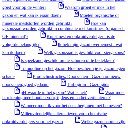
goed voor op de winter?
Waarom groeit er mos in het
gazon en wat kan ik eraan doen?
Moeten organische of
minerale meststoffen worden gebruikt?
Hoe kan
gazonzaad worden gebruikt in combinatie met kunstmest (organisch
OF mineraal)?
Kunstmest en onkruidverdelger - is de
volgorde belangrijk?
Ik heb mijn gazon overbemest - wat
kan ik doen?
Welk gazonzaad is geschikt voor siergazons?
Is speelzand geschikt om te schuren of te bedekken?
Trampoline op het gazon: Hoe bescherm je je gazon tegen
schade
Productinstructies: Doorzaaien - Gazon opnieuw
doorzaaien, goed gedaan!
Turbogrün - Gazongids
pH-waarde in het gazon? Wat is het?
Waar moet
ik rekening mee houden voor, tijdens en na het verticuteren?
Wanneer moet ik voor het eerst beginnen met bemesten?
Milieuvriendelijke alternatieven voor chemische
onkruidverdelgers voor het gazon
Welke gazonsoorten zijn