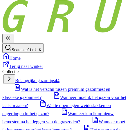
Search…
Ctrl
K
Home
Terug naar winkel
Collecties
Belangrijke gazontips
44
Wat is het verschil tussen premium gazonmest en
klassieke gazonmest?
Wanneer moet ik het gazon voor het
laatst maaien?
Wat te doen tegen weideslakken en
engerlingen in het gazon?
Wanneer kan ik opnieuw
bemesten na het leggen van de graszoden?
Wanneer moet
ik het gazon voor het laatst bemesten?
Het gazon op de