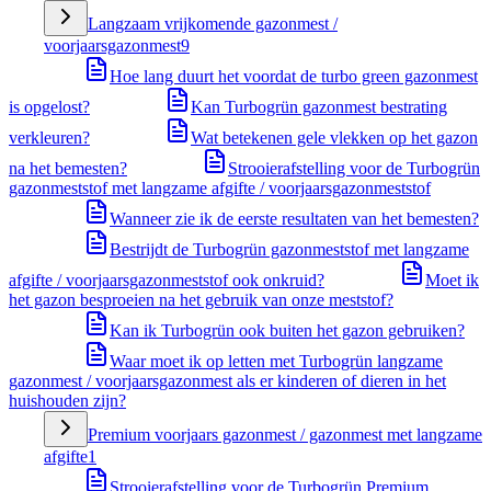
Langzaam vrijkomende gazonmest /
voorjaarsgazonmest
9
Hoe lang duurt het voordat de turbo green gazonmest
is opgelost?
Kan Turbogrün gazonmest bestrating
verkleuren?
Wat betekenen gele vlekken op het gazon
na het bemesten?
Strooierafstelling voor de Turbogrün
gazonmeststof met langzame afgifte / voorjaarsgazonmeststof
Wanneer zie ik de eerste resultaten van het bemesten?
Bestrijdt de Turbogrün gazonmeststof met langzame
afgifte / voorjaarsgazonmeststof ook onkruid?
Moet ik
het gazon besproeien na het gebruik van onze meststof?
Kan ik Turbogrün ook buiten het gazon gebruiken?
Waar moet ik op letten met Turbogrün langzame
gazonmest / voorjaarsgazonmest als er kinderen of dieren in het
huishouden zijn?
Premium voorjaars gazonmest / gazonmest met langzame
afgifte
1
Strooierafstelling voor de Turbogrün Premium