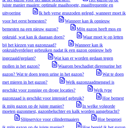
juiste manier maaien: optimale maaihoogte, maaifrequentie en
uitvoering
Ik heb verse graszoden gelegd, wanneer moet ik
voor het eerst bemesten?
Wanneer kan ik opnieuw
bemesten na een nieuw gazon?
Mijn gazon heeft mos en
onkruid, wat kan ik daaraan doen?
Waar moet je op letten
bij het kiezen van gazonzaad?
Wanneer kan ik
onkruidverdelger gebruiken nadat ik een gazon opnieuw heb
ingezaaid/geplant?
Wat kan er worden gedaan tegen
mollen in het gazon?
Waarom beschadigt dierenurine het
gazon? Wat te doen tegen urine in het gazon?
Wat te doen
met mieren in het gazon?
Welk gazonzaadmengsel is
geschikt voor zonnige en droge locaties?
Welk type
gazonzaad is geschikt voor intensief gebruik?
Hoe bemest
ik mijn gazon op de juiste manier?
In welke volgorde
moeten gazonmest, gazonbeluchter en kalk worden aangebracht?
Slijpservice voor cilindermaaiers
Hoe besproei
ik mijn gazon op de juiste manier?
Hoe bereid ik het gazon