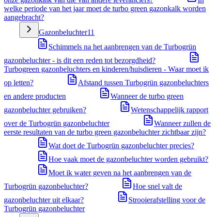
welke periode van het jaar moet de turbo green gazonkalk worden
aangebracht?
Gazonbeluchter
11
Schimmels na het aanbrengen van de Turbogrün
gazonbeluchter - is dit een reden tot bezorgdheid?
Turbogreen gazonbeluchters en kinderen/huisdieren - Waar moet ik
op letten?
Afstand tussen Turbogrün gazonbeluchters
en andere producten
Wanneer de turbo green
gazonbeluchter gebruiken?
Wetenschappelijk rapport
over de Turbogrün gazonbeluchter
Wanneer zullen de
eerste resultaten van de turbo green gazonbeluchter zichtbaar zijn?
Wat doet de Turbogrün gazonbeluchter precies?
Hoe vaak moet de gazonbeluchter worden gebruikt?
Moet ik water geven na het aanbrengen van de
Turbogrün gazonbeluchter?
Hoe snel valt de
gazonbeluchter uit elkaar?
Strooierafstelling voor de
Turbogrün gazonbeluchter