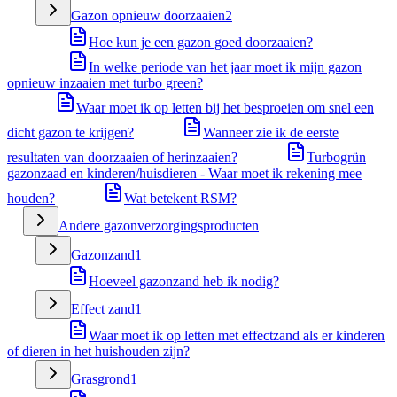
Gazon opnieuw doorzaaien
2
Hoe kun je een gazon goed doorzaaien?
In welke periode van het jaar moet ik mijn gazon
opnieuw inzaaien met turbo green?
Waar moet ik op letten bij het besproeien om snel een
dicht gazon te krijgen?
Wanneer zie ik de eerste
resultaten van doorzaaien of herinzaaien?
Turbogrün
gazonzaad en kinderen/huisdieren - Waar moet ik rekening mee
houden?
Wat betekent RSM?
Andere gazonverzorgingsproducten
Gazonzand
1
Hoeveel gazonzand heb ik nodig?
Effect zand
1
Waar moet ik op letten met effectzand als er kinderen
of dieren in het huishouden zijn?
Grasgrond
1