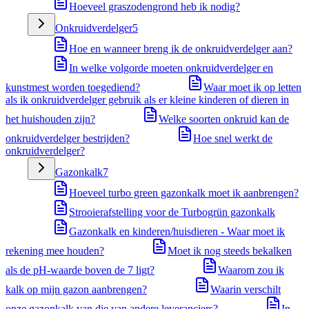
Hoeveel graszodengrond heb ik nodig?
Onkruidverdelger
5
Hoe en wanneer breng ik de onkruidverdelger aan?
In welke volgorde moeten onkruidverdelger en
kunstmest worden toegediend?
Waar moet ik op letten
als ik onkruidverdelger gebruik als er kleine kinderen of dieren in
het huishouden zijn?
Welke soorten onkruid kan de
onkruidverdelger bestrijden?
Hoe snel werkt de
onkruidverdelger?
Gazonkalk
7
Hoeveel turbo green gazonkalk moet ik aanbrengen?
Strooierafstelling voor de Turbogrün gazonkalk
Gazonkalk en kinderen/huisdieren - Waar moet ik
rekening mee houden?
Moet ik nog steeds bekalken
als de pH-waarde boven de 7 ligt?
Waarom zou ik
kalk op mijn gazon aanbrengen?
Waarin verschilt
onze gazonkalk van die van andere leveranciers?
In