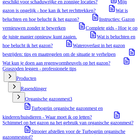
geschikt voor schaduwrijke en zonnige locaties?
Mijn
gazon is ongelijk - hoe kan ik het rechttrekken?
Wat is
beluchten en hoe belucht ik het gazon?
Instructies: Gazon
vernieuwen zonder te bewerken
Complete gids - Hoe je op
de juiste manier opnieuw kunt zaaien.
Wat is beluchten en
hoe belucht ik het gazon?
Wateroverlast in het gazon
bestrijden: tips en maatregelen om de situatie te verhelpen
Wat kun je doen aan regenwormheuvels op het gazon?
Graszoden leggen - professionele tips
Producten
Rasendünger
Organische gazonmest
3
Turbogrün organische gazonmest en
kinderen/huisdieren - Waar moet ik op letten?
Schimmel op het gazon na het gebruik van organische gazonmest?
Strooier afstellen voor de Turbogrün organische
gazonmeststof?