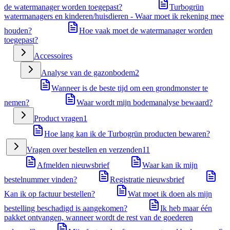
de watermanager worden toegepast?
Turbogrün
watermanagers en kinderen/huisdieren - Waar moet ik rekening mee
houden?
Hoe vaak moet de watermanager worden
toegepast?
Accessoires
Analyse van de gazonbodem
2
Wanneer is de beste tijd om een grondmonster te
nemen?
Waar wordt mijn bodemanalyse bewaard?
Product vragen
1
Hoe lang kan ik de Turbogrün producten bewaren?
Vragen over bestellen en verzenden
11
Afmelden nieuwsbrief
Waar kan ik mijn
bestelnummer vinden?
Registratie nieuwsbrief
Kan ik op factuur bestellen?
Wat moet ik doen als mijn
bestelling beschadigd is aangekomen?
Ik heb maar één
pakket ontvangen, wanneer wordt de rest van de goederen