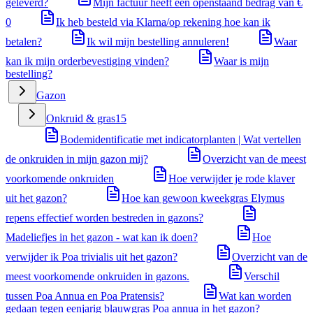
geleverd?
Mijn factuur heeft een openstaand bedrag van €
0
Ik heb besteld via Klarna/op rekening hoe kan ik
betalen?
Ik wil mijn bestelling annuleren!
Waar
kan ik mijn orderbevestiging vinden?
Waar is mijn
bestelling?
Gazon
Onkruid & gras
15
Bodemidentificatie met indicatorplanten | Wat vertellen
de onkruiden in mijn gazon mij?
Overzicht van de meest
voorkomende onkruiden
Hoe verwijder je rode klaver
uit het gazon?
Hoe kan gewoon kweekgras Elymus
repens effectief worden bestreden in gazons?
Madeliefjes in het gazon - wat kan ik doen?
Hoe
verwijder ik Poa trivialis uit het gazon?
Overzicht van de
meest voorkomende onkruiden in gazons.
Verschil
tussen Poa Annua en Poa Pratensis?
Wat kan worden
gedaan tegen eenjarig blauwgras Poa annua in het gazon?