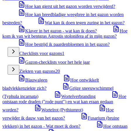
Hoe kan gierst uit het gazon worden verwijderd?
Hoe kan breedbladige weegbree in het gazon worden
bestreden?
Wat kan ik doen tegen zuring in het gazon?
Klaver in het gazon - wat kan ik doen?
Hoe
kom ik van wit bentgras Agrostis stolonifera af in mijn gazon?
Hoe bestrijd ik paardenbloemen in het gazon?
Checklists voor gazons
1
Gazon-checklists voor het hele jaar
Ziekten van gazons
20
Blauwalgen
Hoe ontwikkelt
bladvlekkenziekte zich?
Grijze sneeuwschimmel
(Typhula incarnata)
Wortelverbranding
Hoe
ontstaan rode draden ("rode punt") en wat kan eraan gedaan
worden?
Wortelrot (Pythiumrot)
Hoe
verwijder ik dauw van het gazon?
Fusarium (bruine
vlekken) in het gazon - Wat moet ik doen?
Hoe ontstaan