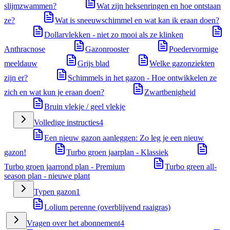
slijmzwammen?
Wat zijn heksenringen en hoe ontstaan
ze?
Wat is sneeuwschimmel en wat kan ik eraan doen?
Dollarvlekken - niet zo mooi als ze klinken
Anthracnose
Gazonrooster
Poedervormige
meeldauw
Grijs blad
Welke gazonziekten
zijn er?
Schimmels in het gazon - Hoe ontwikkelen ze
zich en wat kun je eraan doen?
Zwartbenigheid
Bruin vlekje / geel vlekje
Volledige instructies
4
Een nieuw gazon aanleggen: Zo leg je een nieuw
gazon!
Turbo groen jaarplan - Klassiek
Turbo groen jaarrond plan - Premium
Turbo green all-
season plan - nieuwe plant
Typen gazon
1
Lolium perenne (overblijvend raaigras)
Vragen over het abonnement
4