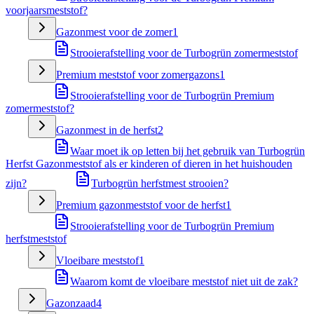
voorjaarsmeststof?
Gazonmest voor de zomer
1
Strooierafstelling voor de Turbogrün zomermeststof
Premium meststof voor zomergazons
1
Strooierafstelling voor de Turbogrün Premium
zomermeststof?
Gazonmest in de herfst
2
Waar moet ik op letten bij het gebruik van Turbogrün
Herfst Gazonmeststof als er kinderen of dieren in het huishouden
zijn?
Turbogrün herfstmest strooien?
Premium gazonmeststof voor de herfst
1
Strooierafstelling voor de Turbogrün Premium
herfstmeststof
Vloeibare meststof
1
Waarom komt de vloeibare meststof niet uit de zak?
Gazonzaad
4