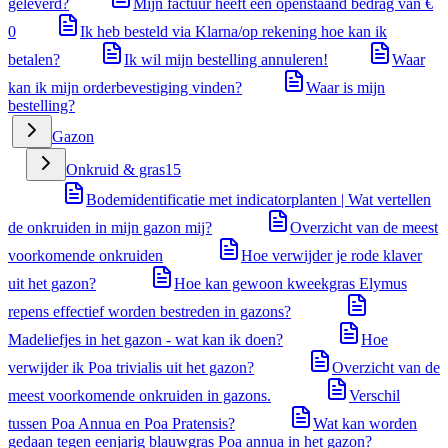
geleverd?
Mijn factuur heeft een openstaand bedrag van €
0
Ik heb besteld via Klarna/op rekening hoe kan ik
betalen?
Ik wil mijn bestelling annuleren!
Waar
kan ik mijn orderbevestiging vinden?
Waar is mijn
bestelling?
Gazon
Onkruid & gras
15
Bodemidentificatie met indicatorplanten | Wat vertellen
de onkruiden in mijn gazon mij?
Overzicht van de meest
voorkomende onkruiden
Hoe verwijder je rode klaver
uit het gazon?
Hoe kan gewoon kweekgras Elymus
repens effectief worden bestreden in gazons?
Madeliefjes in het gazon - wat kan ik doen?
Hoe
verwijder ik Poa trivialis uit het gazon?
Overzicht van de
meest voorkomende onkruiden in gazons.
Verschil
tussen Poa Annua en Poa Pratensis?
Wat kan worden
gedaan tegen eenjarig blauwgras Poa annua in het gazon?