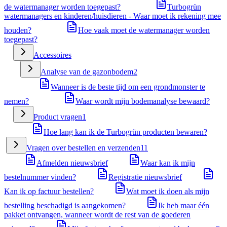
de watermanager worden toegepast?
Turbogrün
watermanagers en kinderen/huisdieren - Waar moet ik rekening mee
houden?
Hoe vaak moet de watermanager worden
toegepast?
Accessoires
Analyse van de gazonbodem
2
Wanneer is de beste tijd om een grondmonster te
nemen?
Waar wordt mijn bodemanalyse bewaard?
Product vragen
1
Hoe lang kan ik de Turbogrün producten bewaren?
Vragen over bestellen en verzenden
11
Afmelden nieuwsbrief
Waar kan ik mijn
bestelnummer vinden?
Registratie nieuwsbrief
Kan ik op factuur bestellen?
Wat moet ik doen als mijn
bestelling beschadigd is aangekomen?
Ik heb maar één
pakket ontvangen, wanneer wordt de rest van de goederen