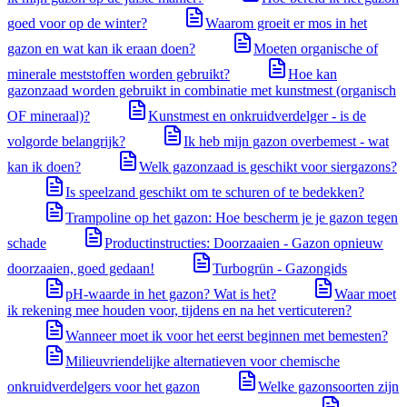
goed voor op de winter?
Waarom groeit er mos in het
gazon en wat kan ik eraan doen?
Moeten organische of
minerale meststoffen worden gebruikt?
Hoe kan
gazonzaad worden gebruikt in combinatie met kunstmest (organisch
OF mineraal)?
Kunstmest en onkruidverdelger - is de
volgorde belangrijk?
Ik heb mijn gazon overbemest - wat
kan ik doen?
Welk gazonzaad is geschikt voor siergazons?
Is speelzand geschikt om te schuren of te bedekken?
Trampoline op het gazon: Hoe bescherm je je gazon tegen
schade
Productinstructies: Doorzaaien - Gazon opnieuw
doorzaaien, goed gedaan!
Turbogrün - Gazongids
pH-waarde in het gazon? Wat is het?
Waar moet
ik rekening mee houden voor, tijdens en na het verticuteren?
Wanneer moet ik voor het eerst beginnen met bemesten?
Milieuvriendelijke alternatieven voor chemische
onkruidverdelgers voor het gazon
Welke gazonsoorten zijn