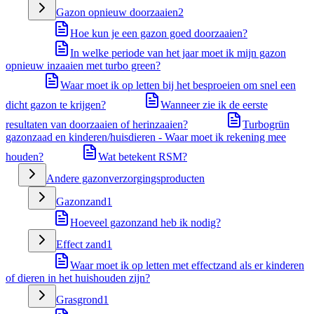
Gazon opnieuw doorzaaien
2
Hoe kun je een gazon goed doorzaaien?
In welke periode van het jaar moet ik mijn gazon
opnieuw inzaaien met turbo green?
Waar moet ik op letten bij het besproeien om snel een
dicht gazon te krijgen?
Wanneer zie ik de eerste
resultaten van doorzaaien of herinzaaien?
Turbogrün
gazonzaad en kinderen/huisdieren - Waar moet ik rekening mee
houden?
Wat betekent RSM?
Andere gazonverzorgingsproducten
Gazonzand
1
Hoeveel gazonzand heb ik nodig?
Effect zand
1
Waar moet ik op letten met effectzand als er kinderen
of dieren in het huishouden zijn?
Grasgrond
1