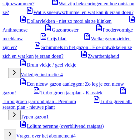
slijmzwammen?
Wat zijn heksenringen en hoe ontstaan
ze?
Wat is sneeuwschimmel en wat kan ik eraan doen?
Dollarvlekken - niet zo mooi als ze klinken
Anthracnose
Gazonrooster
Poedervormige
meeldauw
Grijs blad
Welke gazonziekten
zijn er?
Schimmels in het gazon - Hoe ontwikkelen ze
zich en wat kun je eraan doen?
Zwartbenigheid
Bruin vlekje / geel vlekje
Volledige instructies
4
Een nieuw gazon aanleggen: Zo leg je een nieuw
gazon!
Turbo groen jaarplan - Klassiek
Turbo groen jaarrond plan - Premium
Turbo green all-
season plan - nieuwe plant
Typen gazon
1
Lolium perenne (overblijvend raaigras)
Vragen over het abonnement
4