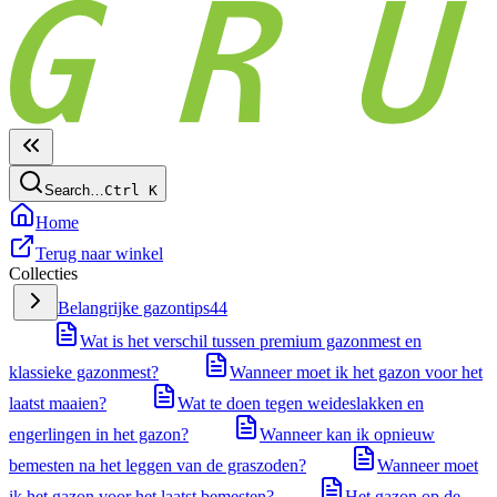
Search…
Ctrl
K
Home
Terug naar winkel
Collecties
Belangrijke gazontips
44
Wat is het verschil tussen premium gazonmest en
klassieke gazonmest?
Wanneer moet ik het gazon voor het
laatst maaien?
Wat te doen tegen weideslakken en
engerlingen in het gazon?
Wanneer kan ik opnieuw
bemesten na het leggen van de graszoden?
Wanneer moet
ik het gazon voor het laatst bemesten?
Het gazon op de