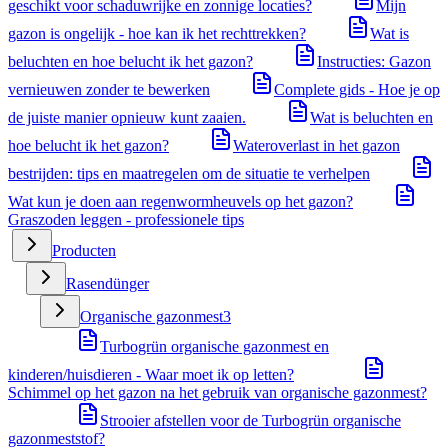
geschikt voor schaduwrijke en zonnige locaties?
Mijn
gazon is ongelijk - hoe kan ik het rechttrekken?
Wat is
beluchten en hoe belucht ik het gazon?
Instructies: Gazon
vernieuwen zonder te bewerken
Complete gids - Hoe je op
de juiste manier opnieuw kunt zaaien.
Wat is beluchten en
hoe belucht ik het gazon?
Wateroverlast in het gazon
bestrijden: tips en maatregelen om de situatie te verhelpen
Wat kun je doen aan regenwormheuvels op het gazon?
Graszoden leggen - professionele tips
Producten
Rasendünger
Organische gazonmest
3
Turbogrün organische gazonmest en
kinderen/huisdieren - Waar moet ik op letten?
Schimmel op het gazon na het gebruik van organische gazonmest?
Strooier afstellen voor de Turbogrün organische
gazonmeststof?