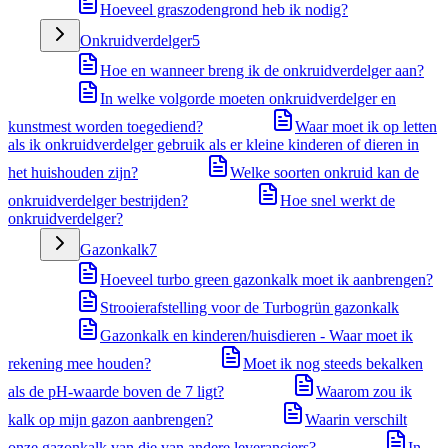
Hoeveel graszodengrond heb ik nodig?
Onkruidverdelger
5
Hoe en wanneer breng ik de onkruidverdelger aan?
In welke volgorde moeten onkruidverdelger en
kunstmest worden toegediend?
Waar moet ik op letten
als ik onkruidverdelger gebruik als er kleine kinderen of dieren in
het huishouden zijn?
Welke soorten onkruid kan de
onkruidverdelger bestrijden?
Hoe snel werkt de
onkruidverdelger?
Gazonkalk
7
Hoeveel turbo green gazonkalk moet ik aanbrengen?
Strooierafstelling voor de Turbogrün gazonkalk
Gazonkalk en kinderen/huisdieren - Waar moet ik
rekening mee houden?
Moet ik nog steeds bekalken
als de pH-waarde boven de 7 ligt?
Waarom zou ik
kalk op mijn gazon aanbrengen?
Waarin verschilt
onze gazonkalk van die van andere leveranciers?
In