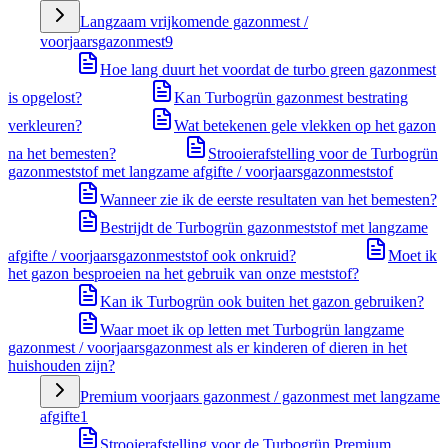
Langzaam vrijkomende gazonmest /
voorjaarsgazonmest
9
Hoe lang duurt het voordat de turbo green gazonmest
is opgelost?
Kan Turbogrün gazonmest bestrating
verkleuren?
Wat betekenen gele vlekken op het gazon
na het bemesten?
Strooierafstelling voor de Turbogrün
gazonmeststof met langzame afgifte / voorjaarsgazonmeststof
Wanneer zie ik de eerste resultaten van het bemesten?
Bestrijdt de Turbogrün gazonmeststof met langzame
afgifte / voorjaarsgazonmeststof ook onkruid?
Moet ik
het gazon besproeien na het gebruik van onze meststof?
Kan ik Turbogrün ook buiten het gazon gebruiken?
Waar moet ik op letten met Turbogrün langzame
gazonmest / voorjaarsgazonmest als er kinderen of dieren in het
huishouden zijn?
Premium voorjaars gazonmest / gazonmest met langzame
afgifte
1
Strooierafstelling voor de Turbogrün Premium