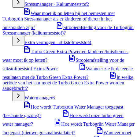
Stressmanager - Kaliummeststof
2
Waar moet ik op letten bij het bemesten met
Turbogrün Stressmanager als er kinderen of dieren in het
huishouden zijn?
Strooierafstelling voor de Turbogrün
Stressmanager (kaliummeststof)?
Extra vermogen - stikstofmeststof
4
Turbo Green Extra Power en kinderen/huisdieren -
waar moet ik op letten?
Strooierafstelling voor de
stikstofmeststof Extra-Power
Wanneer zie ik de eerste
resultaten met de Turbo Green Extra Power?
In welke
periode van het jaar moet de Turbo Green Extra Power worden
aangebracht?
Watermanager
6
Hoe wordt Turbogrün Water Manager toegepast
(bestaande gazons)?
Hoe werkt onze turbo green
water manager?
Hoe wordt Turbogrün Water Manager
toegepast (nieuwe grasmatinstallatie)?
Wanneer moet