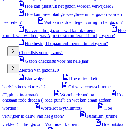
Hoe kan gierst uit het gazon worden verwijderd?
Hoe kan breedbladige weegbree in het gazon worden
bestreden?
Wat kan ik doen tegen zuring in het gazon?
Klaver in het gazon - wat kan ik doen?
Hoe
kom ik van wit bentgras Agrostis stolonifera af in mijn gazon?
Hoe bestrijd ik paardenbloemen in het gazon?
Checklists voor gazons
1
Gazon-checklists voor het hele jaar
Ziekten van gazons
20
Blauwalgen
Hoe ontwikkelt
bladvlekkenziekte zich?
Grijze sneeuwschimmel
(Typhula incarnata)
Wortelverbranding
Hoe
ontstaan rode draden ("rode punt") en wat kan eraan gedaan
worden?
Wortelrot (Pythiumrot)
Hoe
verwijder ik dauw van het gazon?
Fusarium (bruine
vlekken) in het gazon - Wat moet ik doen?
Hoe ontstaan