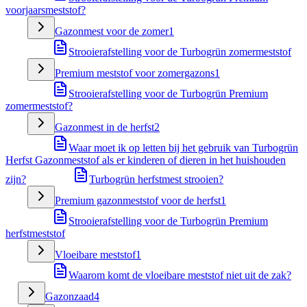
voorjaarsmeststof?
Gazonmest voor de zomer
1
Strooierafstelling voor de Turbogrün zomermeststof
Premium meststof voor zomergazons
1
Strooierafstelling voor de Turbogrün Premium
zomermeststof?
Gazonmest in de herfst
2
Waar moet ik op letten bij het gebruik van Turbogrün
Herfst Gazonmeststof als er kinderen of dieren in het huishouden
zijn?
Turbogrün herfstmest strooien?
Premium gazonmeststof voor de herfst
1
Strooierafstelling voor de Turbogrün Premium
herfstmeststof
Vloeibare meststof
1
Waarom komt de vloeibare meststof niet uit de zak?
Gazonzaad
4