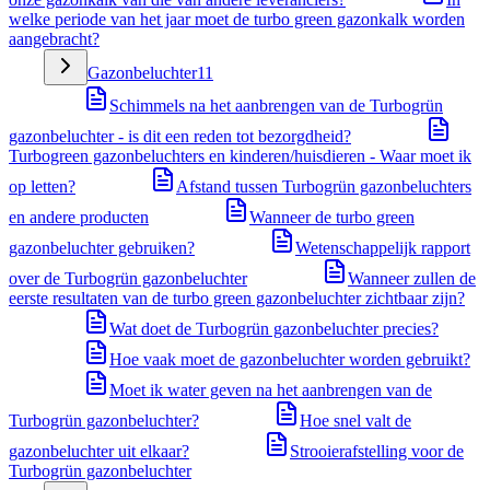
welke periode van het jaar moet de turbo green gazonkalk worden
aangebracht?
Gazonbeluchter
11
Schimmels na het aanbrengen van de Turbogrün
gazonbeluchter - is dit een reden tot bezorgdheid?
Turbogreen gazonbeluchters en kinderen/huisdieren - Waar moet ik
op letten?
Afstand tussen Turbogrün gazonbeluchters
en andere producten
Wanneer de turbo green
gazonbeluchter gebruiken?
Wetenschappelijk rapport
over de Turbogrün gazonbeluchter
Wanneer zullen de
eerste resultaten van de turbo green gazonbeluchter zichtbaar zijn?
Wat doet de Turbogrün gazonbeluchter precies?
Hoe vaak moet de gazonbeluchter worden gebruikt?
Moet ik water geven na het aanbrengen van de
Turbogrün gazonbeluchter?
Hoe snel valt de
gazonbeluchter uit elkaar?
Strooierafstelling voor de
Turbogrün gazonbeluchter