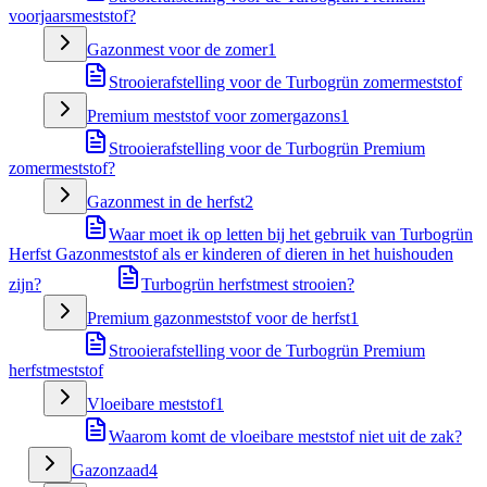
voorjaarsmeststof?
Gazonmest voor de zomer
1
Strooierafstelling voor de Turbogrün zomermeststof
Premium meststof voor zomergazons
1
Strooierafstelling voor de Turbogrün Premium
zomermeststof?
Gazonmest in de herfst
2
Waar moet ik op letten bij het gebruik van Turbogrün
Herfst Gazonmeststof als er kinderen of dieren in het huishouden
zijn?
Turbogrün herfstmest strooien?
Premium gazonmeststof voor de herfst
1
Strooierafstelling voor de Turbogrün Premium
herfstmeststof
Vloeibare meststof
1
Waarom komt de vloeibare meststof niet uit de zak?
Gazonzaad
4