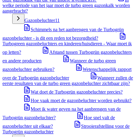
welke periode van het jaar moet de turbo green gazonkalk worden
aangebracht?
Gazonbeluchter
11
Schimmels na het aanbrengen van de Turbogrün
gazonbeluchter - is dit een reden tot bezorgdheid?
Turbogreen gazonbeluchters en kinderen/huisdieren - Waar moet ik
op letten?
Afstand tussen Turbogrün gazonbeluchters
en andere producten
Wanneer de turbo green
gazonbeluchter gebruiken?
Wetenschappelijk rapport
over de Turbogrün gazonbeluchter
Wanneer zullen de
eerste resultaten van de turbo green gazonbeluchter zichtbaar zijn?
Wat doet de Turbogrün gazonbeluchter precies?
Hoe vaak moet de gazonbeluchter worden gebruikt?
Moet ik water geven na het aanbrengen van de
Turbogrün gazonbeluchter?
Hoe snel valt de
gazonbeluchter uit elkaar?
Strooierafstelling voor de
Turbogrün gazonbeluchter