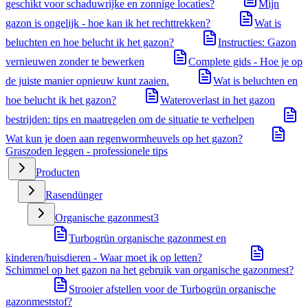
geschikt voor schaduwrijke en zonnige locaties?
Mijn
gazon is ongelijk - hoe kan ik het rechttrekken?
Wat is
beluchten en hoe belucht ik het gazon?
Instructies: Gazon
vernieuwen zonder te bewerken
Complete gids - Hoe je op
de juiste manier opnieuw kunt zaaien.
Wat is beluchten en
hoe belucht ik het gazon?
Wateroverlast in het gazon
bestrijden: tips en maatregelen om de situatie te verhelpen
Wat kun je doen aan regenwormheuvels op het gazon?
Graszoden leggen - professionele tips
Producten
Rasendünger
Organische gazonmest
3
Turbogrün organische gazonmest en
kinderen/huisdieren - Waar moet ik op letten?
Schimmel op het gazon na het gebruik van organische gazonmest?
Strooier afstellen voor de Turbogrün organische
gazonmeststof?