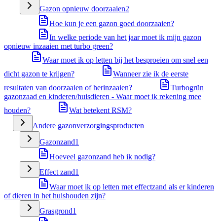
Gazon opnieuw doorzaaien
2
Hoe kun je een gazon goed doorzaaien?
In welke periode van het jaar moet ik mijn gazon
opnieuw inzaaien met turbo green?
Waar moet ik op letten bij het besproeien om snel een
dicht gazon te krijgen?
Wanneer zie ik de eerste
resultaten van doorzaaien of herinzaaien?
Turbogrün
gazonzaad en kinderen/huisdieren - Waar moet ik rekening mee
houden?
Wat betekent RSM?
Andere gazonverzorgingsproducten
Gazonzand
1
Hoeveel gazonzand heb ik nodig?
Effect zand
1
Waar moet ik op letten met effectzand als er kinderen
of dieren in het huishouden zijn?
Grasgrond
1