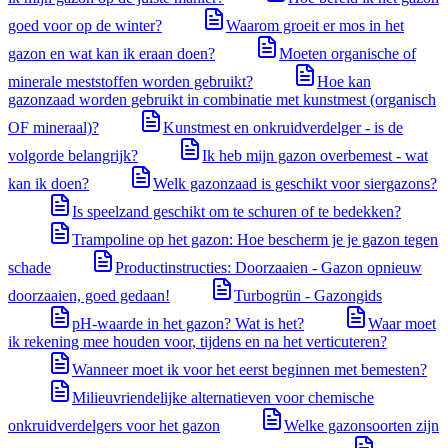
goed voor op de winter?
Waarom groeit er mos in het
gazon en wat kan ik eraan doen?
Moeten organische of
minerale meststoffen worden gebruikt?
Hoe kan
gazonzaad worden gebruikt in combinatie met kunstmest (organisch
OF mineraal)?
Kunstmest en onkruidverdelger - is de
volgorde belangrijk?
Ik heb mijn gazon overbemest - wat
kan ik doen?
Welk gazonzaad is geschikt voor siergazons?
Is speelzand geschikt om te schuren of te bedekken?
Trampoline op het gazon: Hoe bescherm je je gazon tegen
schade
Productinstructies: Doorzaaien - Gazon opnieuw
doorzaaien, goed gedaan!
Turbogrün - Gazongids
pH-waarde in het gazon? Wat is het?
Waar moet
ik rekening mee houden voor, tijdens en na het verticuteren?
Wanneer moet ik voor het eerst beginnen met bemesten?
Milieuvriendelijke alternatieven voor chemische
onkruidverdelgers voor het gazon
Welke gazonsoorten zijn