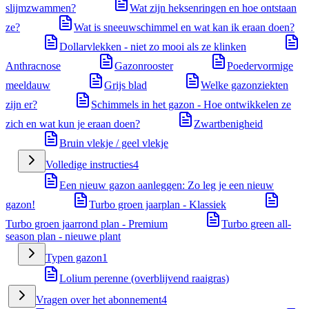
slijmzwammen?
Wat zijn heksenringen en hoe ontstaan
ze?
Wat is sneeuwschimmel en wat kan ik eraan doen?
Dollarvlekken - niet zo mooi als ze klinken
Anthracnose
Gazonrooster
Poedervormige
meeldauw
Grijs blad
Welke gazonziekten
zijn er?
Schimmels in het gazon - Hoe ontwikkelen ze
zich en wat kun je eraan doen?
Zwartbenigheid
Bruin vlekje / geel vlekje
Volledige instructies
4
Een nieuw gazon aanleggen: Zo leg je een nieuw
gazon!
Turbo groen jaarplan - Klassiek
Turbo groen jaarrond plan - Premium
Turbo green all-
season plan - nieuwe plant
Typen gazon
1
Lolium perenne (overblijvend raaigras)
Vragen over het abonnement
4