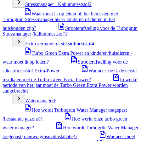
Stressmanager - Kaliummeststof
2
Waar moet ik op letten bij het bemesten met
Turbogrün Stressmanager als er kinderen of dieren in het
huishouden zijn?
Strooierafstelling voor de Turbogrün
Stressmanager (kaliummeststof)?
Extra vermogen - stikstofmeststof
4
Turbo Green Extra Power en kinderen/huisdieren -
waar moet ik op letten?
Strooierafstelling voor de
stikstofmeststof Extra-Power
Wanneer zie ik de eerste
resultaten met de Turbo Green Extra Power?
In welke
periode van het jaar moet de Turbo Green Extra Power worden
aangebracht?
Watermanager
6
Hoe wordt Turbogrün Water Manager toegepast
(bestaande gazons)?
Hoe werkt onze turbo green
water manager?
Hoe wordt Turbogrün Water Manager
toegepast (nieuwe grasmatinstallatie)?
Wanneer moet