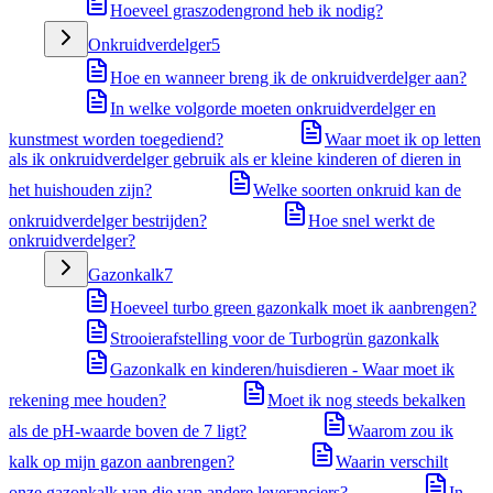
Hoeveel graszodengrond heb ik nodig?
Onkruidverdelger
5
Hoe en wanneer breng ik de onkruidverdelger aan?
In welke volgorde moeten onkruidverdelger en
kunstmest worden toegediend?
Waar moet ik op letten
als ik onkruidverdelger gebruik als er kleine kinderen of dieren in
het huishouden zijn?
Welke soorten onkruid kan de
onkruidverdelger bestrijden?
Hoe snel werkt de
onkruidverdelger?
Gazonkalk
7
Hoeveel turbo green gazonkalk moet ik aanbrengen?
Strooierafstelling voor de Turbogrün gazonkalk
Gazonkalk en kinderen/huisdieren - Waar moet ik
rekening mee houden?
Moet ik nog steeds bekalken
als de pH-waarde boven de 7 ligt?
Waarom zou ik
kalk op mijn gazon aanbrengen?
Waarin verschilt
onze gazonkalk van die van andere leveranciers?
In