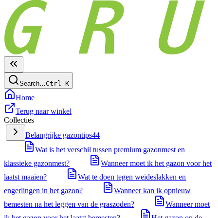
Search…
Ctrl
K
Home
Terug naar winkel
Collecties
Belangrijke gazontips
44
Wat is het verschil tussen premium gazonmest en
klassieke gazonmest?
Wanneer moet ik het gazon voor het
laatst maaien?
Wat te doen tegen weideslakken en
engerlingen in het gazon?
Wanneer kan ik opnieuw
bemesten na het leggen van de graszoden?
Wanneer moet
ik het gazon voor het laatst bemesten?
Het gazon op de