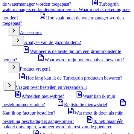
de watermanager worden toegepast?
Turbogrün
watermanagers en kinderen/huisdieren - Waar moet ik rekening mee
houden?
Hoe vaak moet de watermanager worden
toegepast?
Accessoires
Analyse van de gazonbodem
2
Wanneer is de beste tijd om een grondmonster te
nemen?
Waar wordt mijn bodemanalyse bewaard?
Product vragen
1
Hoe lang kan ik de Turbogrün producten bewaren?
Vragen over bestellen en verzenden
11
Afmelden nieuwsbrief
Waar kan ik mijn
bestelnummer vinden?
Registratie nieuwsbrief
Kan ik op factuur bestellen?
Wat moet ik doen als mijn
bestelling beschadigd is aangekomen?
Ik heb maar één
pakket ontvangen, wanneer wordt de rest van de goederen