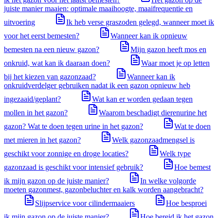
juiste manier maaien: optimale maaihoogte, maaifrequentie en
uitvoering
Ik heb verse graszoden gelegd, wanneer moet ik
voor het eerst bemesten?
Wanneer kan ik opnieuw
bemesten na een nieuw gazon?
Mijn gazon heeft mos en
onkruid, wat kan ik daaraan doen?
Waar moet je op letten
bij het kiezen van gazonzaad?
Wanneer kan ik
onkruidverdelger gebruiken nadat ik een gazon opnieuw heb
ingezaaid/geplant?
Wat kan er worden gedaan tegen
mollen in het gazon?
Waarom beschadigt dierenurine het
gazon? Wat te doen tegen urine in het gazon?
Wat te doen
met mieren in het gazon?
Welk gazonzaadmengsel is
geschikt voor zonnige en droge locaties?
Welk type
gazonzaad is geschikt voor intensief gebruik?
Hoe bemest
ik mijn gazon op de juiste manier?
In welke volgorde
moeten gazonmest, gazonbeluchter en kalk worden aangebracht?
Slijpservice voor cilindermaaiers
Hoe besproei
ik mijn gazon op de juiste manier?
Hoe bereid ik het gazon