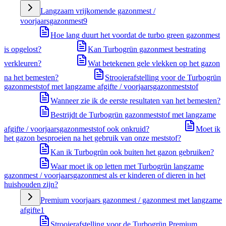
Langzaam vrijkomende gazonmest /
voorjaarsgazonmest
9
Hoe lang duurt het voordat de turbo green gazonmest
is opgelost?
Kan Turbogrün gazonmest bestrating
verkleuren?
Wat betekenen gele vlekken op het gazon
na het bemesten?
Strooierafstelling voor de Turbogrün
gazonmeststof met langzame afgifte / voorjaarsgazonmeststof
Wanneer zie ik de eerste resultaten van het bemesten?
Bestrijdt de Turbogrün gazonmeststof met langzame
afgifte / voorjaarsgazonmeststof ook onkruid?
Moet ik
het gazon besproeien na het gebruik van onze meststof?
Kan ik Turbogrün ook buiten het gazon gebruiken?
Waar moet ik op letten met Turbogrün langzame
gazonmest / voorjaarsgazonmest als er kinderen of dieren in het
huishouden zijn?
Premium voorjaars gazonmest / gazonmest met langzame
afgifte
1
Strooierafstelling voor de Turbogrün Premium