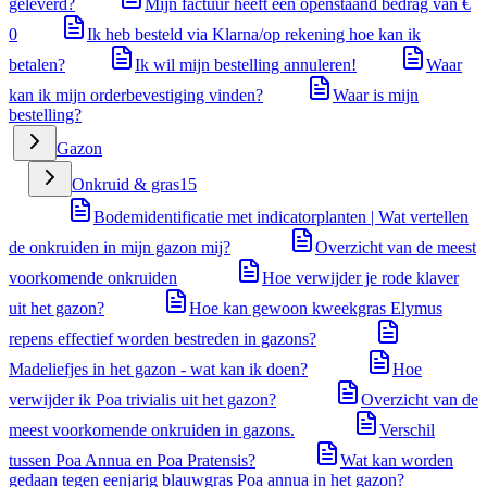
geleverd?
Mijn factuur heeft een openstaand bedrag van €
0
Ik heb besteld via Klarna/op rekening hoe kan ik
betalen?
Ik wil mijn bestelling annuleren!
Waar
kan ik mijn orderbevestiging vinden?
Waar is mijn
bestelling?
Gazon
Onkruid & gras
15
Bodemidentificatie met indicatorplanten | Wat vertellen
de onkruiden in mijn gazon mij?
Overzicht van de meest
voorkomende onkruiden
Hoe verwijder je rode klaver
uit het gazon?
Hoe kan gewoon kweekgras Elymus
repens effectief worden bestreden in gazons?
Madeliefjes in het gazon - wat kan ik doen?
Hoe
verwijder ik Poa trivialis uit het gazon?
Overzicht van de
meest voorkomende onkruiden in gazons.
Verschil
tussen Poa Annua en Poa Pratensis?
Wat kan worden
gedaan tegen eenjarig blauwgras Poa annua in het gazon?