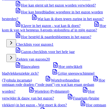
Hoe kan gierst uit het gazon worden verwijderd?
Hoe kan breedbladige weegbree in het gazon worden
bestreden?
Wat kan ik doen tegen zuring in het gazon?
Klaver in het gazon - wat kan ik doen?
Hoe
kom ik van wit bentgras Agrostis stolonifera af in mijn gazon?
Hoe bestrijd ik paardenbloemen in het gazon?
Checklists voor gazons
1
Gazon-checklists voor het hele jaar
Ziekten van gazons
20
Blauwalgen
Hoe ontwikkelt
bladvlekkenziekte zich?
Grijze sneeuwschimmel
(Typhula incarnata)
Wortelverbranding
Hoe
ontstaan rode draden ("rode punt") en wat kan eraan gedaan
worden?
Wortelrot (Pythiumrot)
Hoe
verwijder ik dauw van het gazon?
Fusarium (bruine
vlekken) in het gazon - Wat moet ik doen?
Hoe ontstaan