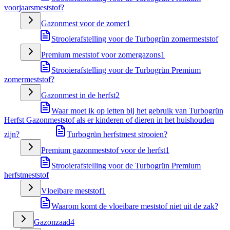
voorjaarsmeststof?
Gazonmest voor de zomer
1
Strooierafstelling voor de Turbogrün zomermeststof
Premium meststof voor zomergazons
1
Strooierafstelling voor de Turbogrün Premium
zomermeststof?
Gazonmest in de herfst
2
Waar moet ik op letten bij het gebruik van Turbogrün
Herfst Gazonmeststof als er kinderen of dieren in het huishouden
zijn?
Turbogrün herfstmest strooien?
Premium gazonmeststof voor de herfst
1
Strooierafstelling voor de Turbogrün Premium
herfstmeststof
Vloeibare meststof
1
Waarom komt de vloeibare meststof niet uit de zak?
Gazonzaad
4