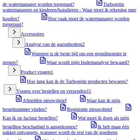
de watermanager worden toegepast?
Turbogrün
watermanagers en kinderen/huisdieren - Waar moet ik rekening mee
houden?
Hoe vaak moet de watermanager worden
toegepast?
Accessoires
Analyse van de gazonbodem
2
Wanneer is de beste tijd om een grondmonster te
nemen?
Waar wordt mijn bodemanalyse bewaard?
Product vragen
1
Hoe lang kan ik de Turbogrün producten bewaren?
Vragen over bestellen en verzenden
11
Afmelden nieuwsbrief
Waar kan ik mijn
bestelnummer vinden?
Registratie nieuwsbrief
Kan ik op factuur bestellen?
Wat moet ik doen als mijn
bestelling beschadigd is aangekomen?
Ik heb maar één
pakket ontvangen, wanneer wordt de rest van de goederen