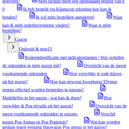
geleverd?
Mijn factuur heeft een openstaand bedrag van €
0
Ik heb besteld via Klarna/op rekening hoe kan ik
betalen?
Ik wil mijn bestelling annuleren!
Waar
kan ik mijn orderbevestiging vinden?
Waar is mijn
bestelling?
Gazon
Onkruid & gras
15
Bodemidentificatie met indicatorplanten | Wat vertellen
de onkruiden in mijn gazon mij?
Overzicht van de meest
voorkomende onkruiden
Hoe verwijder je rode klaver
uit het gazon?
Hoe kan gewoon kweekgras Elymus
repens effectief worden bestreden in gazons?
Madeliefjes in het gazon - wat kan ik doen?
Hoe
verwijder ik Poa trivialis uit het gazon?
Overzicht van de
meest voorkomende onkruiden in gazons.
Verschil
tussen Poa Annua en Poa Pratensis?
Wat kan worden
gedaan tegen eenjarig blauwgras Poa annua in het gazon?