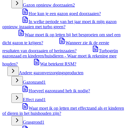
Gazon opnieuw doorzaaien
2
Hoe kun je een gazon goed doorzaaien?
In welke periode van het jaar moet ik mijn gazon
opnieuw inzaaien met turbo green?
Waar moet ik op letten bij het besproeien om snel een
dicht gazon te krijgen?
Wanneer zie ik de eerste
resultaten van doorzaaien of herinzaaien?
Turbogrün
gazonzaad en kinderen/huisdieren - Waar moet ik rekening mee
houden?
Wat betekent RSM?
Andere gazonverzorgingsproducten
Gazonzand
1
Hoeveel gazonzand heb ik nodig?
Effect zand
1
Waar moet ik op letten met effectzand als er kinderen
of dieren in het huishouden zijn?
Grasgrond
1