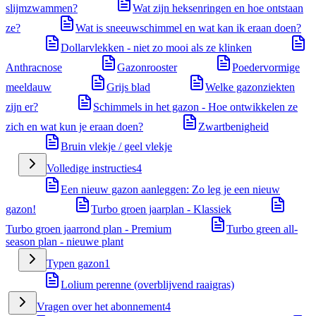
slijmzwammen?
Wat zijn heksenringen en hoe ontstaan
ze?
Wat is sneeuwschimmel en wat kan ik eraan doen?
Dollarvlekken - niet zo mooi als ze klinken
Anthracnose
Gazonrooster
Poedervormige
meeldauw
Grijs blad
Welke gazonziekten
zijn er?
Schimmels in het gazon - Hoe ontwikkelen ze
zich en wat kun je eraan doen?
Zwartbenigheid
Bruin vlekje / geel vlekje
Volledige instructies
4
Een nieuw gazon aanleggen: Zo leg je een nieuw
gazon!
Turbo groen jaarplan - Klassiek
Turbo groen jaarrond plan - Premium
Turbo green all-
season plan - nieuwe plant
Typen gazon
1
Lolium perenne (overblijvend raaigras)
Vragen over het abonnement
4