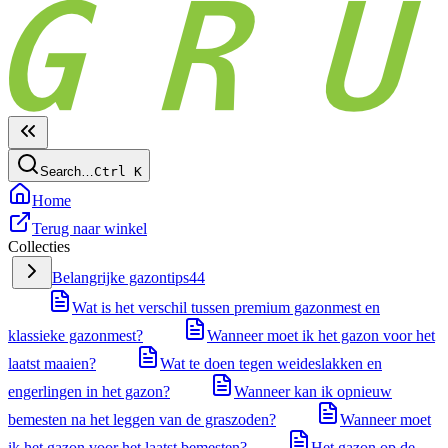
Search…
Ctrl
K
Home
Terug naar winkel
Collecties
Belangrijke gazontips
44
Wat is het verschil tussen premium gazonmest en
klassieke gazonmest?
Wanneer moet ik het gazon voor het
laatst maaien?
Wat te doen tegen weideslakken en
engerlingen in het gazon?
Wanneer kan ik opnieuw
bemesten na het leggen van de graszoden?
Wanneer moet
ik het gazon voor het laatst bemesten?
Het gazon op de