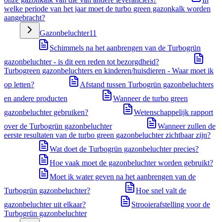
welke periode van het jaar moet de turbo green gazonkalk worden
aangebracht?
Gazonbeluchter
11
Schimmels na het aanbrengen van de Turbogrün
gazonbeluchter - is dit een reden tot bezorgdheid?
Turbogreen gazonbeluchters en kinderen/huisdieren - Waar moet ik
op letten?
Afstand tussen Turbogrün gazonbeluchters
en andere producten
Wanneer de turbo green
gazonbeluchter gebruiken?
Wetenschappelijk rapport
over de Turbogrün gazonbeluchter
Wanneer zullen de
eerste resultaten van de turbo green gazonbeluchter zichtbaar zijn?
Wat doet de Turbogrün gazonbeluchter precies?
Hoe vaak moet de gazonbeluchter worden gebruikt?
Moet ik water geven na het aanbrengen van de
Turbogrün gazonbeluchter?
Hoe snel valt de
gazonbeluchter uit elkaar?
Strooierafstelling voor de
Turbogrün gazonbeluchter