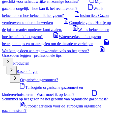
geschikt voor schaduwrijke en zonnige locaties?
Mijn
gazon is ongelijk - hoe kan ik het rechttrekken?
Wat is
beluchten en hoe belucht ik het gazon?
Instructies: Gazon
vernieuwen zonder te bewerken
Complete gids - Hoe je op
de juiste manier opnieuw kunt zaaien.
Wat is beluchten en
hoe belucht ik het gazon?
Wateroverlast in het gazon
bestrijden: tips en maatregelen om de situatie te verhelpen
Wat kun je doen aan regenwormheuvels op het gazon?
Graszoden leggen - professionele tips
Producten
Rasendünger
Organische gazonmest
3
Turbogrün organische gazonmest en
kinderen/huisdieren - Waar moet ik op letten?
Schimmel op het gazon na het gebruik van organische gazonmest?
Strooier afstellen voor de Turbogrün organische
gazonmeststof?