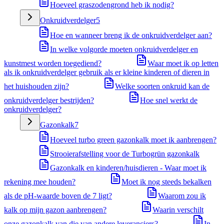
Hoeveel graszodengrond heb ik nodig?
Onkruidverdelger
5
Hoe en wanneer breng ik de onkruidverdelger aan?
In welke volgorde moeten onkruidverdelger en
kunstmest worden toegediend?
Waar moet ik op letten
als ik onkruidverdelger gebruik als er kleine kinderen of dieren in
het huishouden zijn?
Welke soorten onkruid kan de
onkruidverdelger bestrijden?
Hoe snel werkt de
onkruidverdelger?
Gazonkalk
7
Hoeveel turbo green gazonkalk moet ik aanbrengen?
Strooierafstelling voor de Turbogrün gazonkalk
Gazonkalk en kinderen/huisdieren - Waar moet ik
rekening mee houden?
Moet ik nog steeds bekalken
als de pH-waarde boven de 7 ligt?
Waarom zou ik
kalk op mijn gazon aanbrengen?
Waarin verschilt
onze gazonkalk van die van andere leveranciers?
In