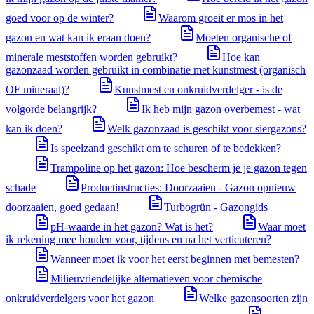
goed voor op de winter?
Waarom groeit er mos in het
gazon en wat kan ik eraan doen?
Moeten organische of
minerale meststoffen worden gebruikt?
Hoe kan
gazonzaad worden gebruikt in combinatie met kunstmest (organisch
OF mineraal)?
Kunstmest en onkruidverdelger - is de
volgorde belangrijk?
Ik heb mijn gazon overbemest - wat
kan ik doen?
Welk gazonzaad is geschikt voor siergazons?
Is speelzand geschikt om te schuren of te bedekken?
Trampoline op het gazon: Hoe bescherm je je gazon tegen
schade
Productinstructies: Doorzaaien - Gazon opnieuw
doorzaaien, goed gedaan!
Turbogrün - Gazongids
pH-waarde in het gazon? Wat is het?
Waar moet
ik rekening mee houden voor, tijdens en na het verticuteren?
Wanneer moet ik voor het eerst beginnen met bemesten?
Milieuvriendelijke alternatieven voor chemische
onkruidverdelgers voor het gazon
Welke gazonsoorten zijn