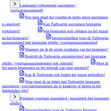
Langzaam vrijkomende gazonmest /
voorjaarsgazonmest
9
Hoe lang duurt het voordat de turbo green gazonmest
is opgelost?
Kan Turbogrün gazonmest bestrating
verkleuren?
Wat betekenen gele vlekken op het gazon
na het bemesten?
Strooierafstelling voor de Turbogrün
gazonmeststof met langzame afgifte / voorjaarsgazonmeststof
Wanneer zie ik de eerste resultaten van het bemesten?
Bestrijdt de Turbogrün gazonmeststof met langzame
afgifte / voorjaarsgazonmeststof ook onkruid?
Moet ik
het gazon besproeien na het gebruik van onze meststof?
Kan ik Turbogrün ook buiten het gazon gebruiken?
Waar moet ik op letten met Turbogrün langzame
gazonmest / voorjaarsgazonmest als er kinderen of dieren in het
huishouden zijn?
Premium voorjaars gazonmest / gazonmest met langzame
afgifte
1
Strooierafstelling voor de Turbogrün Premium