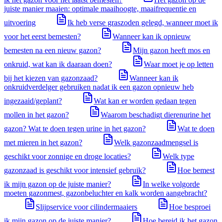
juiste manier maaien: optimale maaihoogte, maaifrequentie en
uitvoering
Ik heb verse graszoden gelegd, wanneer moet ik
voor het eerst bemesten?
Wanneer kan ik opnieuw
bemesten na een nieuw gazon?
Mijn gazon heeft mos en
onkruid, wat kan ik daaraan doen?
Waar moet je op letten
bij het kiezen van gazonzaad?
Wanneer kan ik
onkruidverdelger gebruiken nadat ik een gazon opnieuw heb
ingezaaid/geplant?
Wat kan er worden gedaan tegen
mollen in het gazon?
Waarom beschadigt dierenurine het
gazon? Wat te doen tegen urine in het gazon?
Wat te doen
met mieren in het gazon?
Welk gazonzaadmengsel is
geschikt voor zonnige en droge locaties?
Welk type
gazonzaad is geschikt voor intensief gebruik?
Hoe bemest
ik mijn gazon op de juiste manier?
In welke volgorde
moeten gazonmest, gazonbeluchter en kalk worden aangebracht?
Slijpservice voor cilindermaaiers
Hoe besproei
ik mijn gazon op de juiste manier?
Hoe bereid ik het gazon