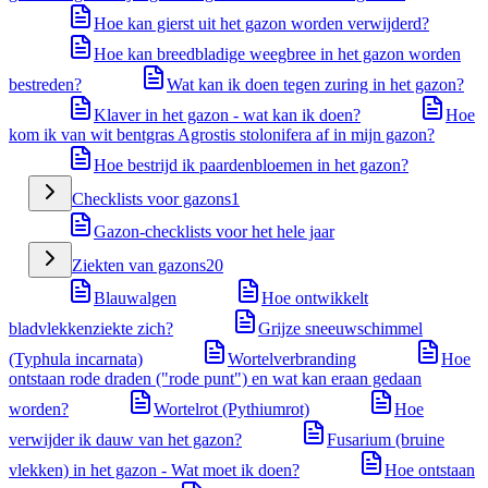
Hoe kan gierst uit het gazon worden verwijderd?
Hoe kan breedbladige weegbree in het gazon worden
bestreden?
Wat kan ik doen tegen zuring in het gazon?
Klaver in het gazon - wat kan ik doen?
Hoe
kom ik van wit bentgras Agrostis stolonifera af in mijn gazon?
Hoe bestrijd ik paardenbloemen in het gazon?
Checklists voor gazons
1
Gazon-checklists voor het hele jaar
Ziekten van gazons
20
Blauwalgen
Hoe ontwikkelt
bladvlekkenziekte zich?
Grijze sneeuwschimmel
(Typhula incarnata)
Wortelverbranding
Hoe
ontstaan rode draden ("rode punt") en wat kan eraan gedaan
worden?
Wortelrot (Pythiumrot)
Hoe
verwijder ik dauw van het gazon?
Fusarium (bruine
vlekken) in het gazon - Wat moet ik doen?
Hoe ontstaan