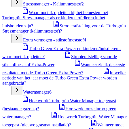
Stressmanager - Kaliummeststof
2
Waar moet ik op letten bij het bemesten met
Turbogrün Stressmanager als er kinderen of dieren in het
huishouden zijn?
Strooierafstelling voor de Turbogrün
Stressmanager (kaliummeststof)?
Extra vermogen - stikstofmeststof
4
Turbo Green Extra Power en kinderen/huisdieren -
waar moet ik op letten?
Strooierafstelling voor de
stikstofmeststof Extra-Power
Wanneer zie ik de eerste
resultaten met de Turbo Green Extra Power?
In welke
periode van het jaar moet de Turbo Green Extra Power worden
aangebracht?
Watermanager
6
Hoe wordt Turbogrün Water Manager toegepast
(bestaande gazons)?
Hoe werkt onze turbo green
water manager?
Hoe wordt Turbogrün Water Manager
toegepast (nieuwe grasmatinstallatie)?
Wanneer moet