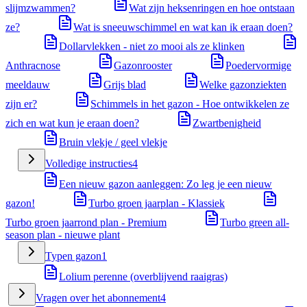
slijmzwammen?
Wat zijn heksenringen en hoe ontstaan
ze?
Wat is sneeuwschimmel en wat kan ik eraan doen?
Dollarvlekken - niet zo mooi als ze klinken
Anthracnose
Gazonrooster
Poedervormige
meeldauw
Grijs blad
Welke gazonziekten
zijn er?
Schimmels in het gazon - Hoe ontwikkelen ze
zich en wat kun je eraan doen?
Zwartbenigheid
Bruin vlekje / geel vlekje
Volledige instructies
4
Een nieuw gazon aanleggen: Zo leg je een nieuw
gazon!
Turbo groen jaarplan - Klassiek
Turbo groen jaarrond plan - Premium
Turbo green all-
season plan - nieuwe plant
Typen gazon
1
Lolium perenne (overblijvend raaigras)
Vragen over het abonnement
4