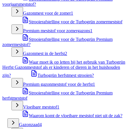
voorjaarsmeststof?
Gazonmest voor de zomer
1
Strooierafstelling voor de Turbogrün zomermeststof
Premium meststof voor zomergazons
1
Strooierafstelling voor de Turbogrün Premium
zomermeststof?
Gazonmest in de herfst
2
Waar moet ik op letten bij het gebruik van Turbogrün
Herfst Gazonmeststof als er kinderen of dieren in het huishouden
zijn?
Turbogrün herfstmest strooien?
Premium gazonmeststof voor de herfst
1
Strooierafstelling voor de Turbogrün Premium
herfstmeststof
Vloeibare meststof
1
Waarom komt de vloeibare meststof niet uit de zak?
Gazonzaad
4