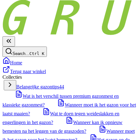
Search…
Ctrl
K
Home
Terug naar winkel
Collecties
Belangrijke gazontips
44
Wat is het verschil tussen premium gazonmest en
klassieke gazonmest?
Wanneer moet ik het gazon voor het
laatst maaien?
Wat te doen tegen weideslakken en
engerlingen in het gazon?
Wanneer kan ik opnieuw
bemesten na het leggen van de graszoden?
Wanneer moet
ik het gazon voor het laatst bemesten?
Het gazon op de