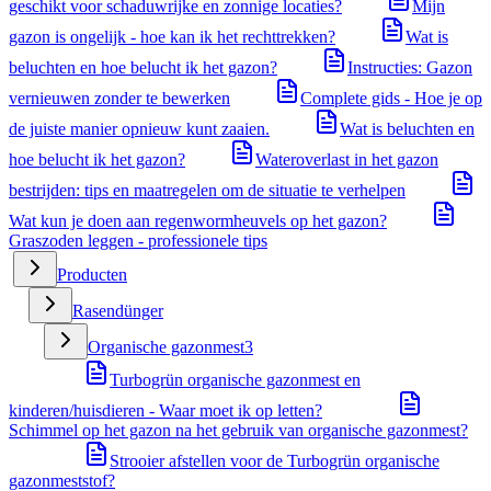
geschikt voor schaduwrijke en zonnige locaties?
Mijn
gazon is ongelijk - hoe kan ik het rechttrekken?
Wat is
beluchten en hoe belucht ik het gazon?
Instructies: Gazon
vernieuwen zonder te bewerken
Complete gids - Hoe je op
de juiste manier opnieuw kunt zaaien.
Wat is beluchten en
hoe belucht ik het gazon?
Wateroverlast in het gazon
bestrijden: tips en maatregelen om de situatie te verhelpen
Wat kun je doen aan regenwormheuvels op het gazon?
Graszoden leggen - professionele tips
Producten
Rasendünger
Organische gazonmest
3
Turbogrün organische gazonmest en
kinderen/huisdieren - Waar moet ik op letten?
Schimmel op het gazon na het gebruik van organische gazonmest?
Strooier afstellen voor de Turbogrün organische
gazonmeststof?