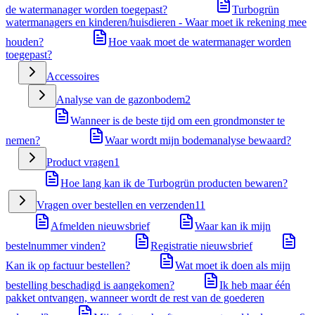
de watermanager worden toegepast?
Turbogrün
watermanagers en kinderen/huisdieren - Waar moet ik rekening mee
houden?
Hoe vaak moet de watermanager worden
toegepast?
Accessoires
Analyse van de gazonbodem
2
Wanneer is de beste tijd om een grondmonster te
nemen?
Waar wordt mijn bodemanalyse bewaard?
Product vragen
1
Hoe lang kan ik de Turbogrün producten bewaren?
Vragen over bestellen en verzenden
11
Afmelden nieuwsbrief
Waar kan ik mijn
bestelnummer vinden?
Registratie nieuwsbrief
Kan ik op factuur bestellen?
Wat moet ik doen als mijn
bestelling beschadigd is aangekomen?
Ik heb maar één
pakket ontvangen, wanneer wordt de rest van de goederen