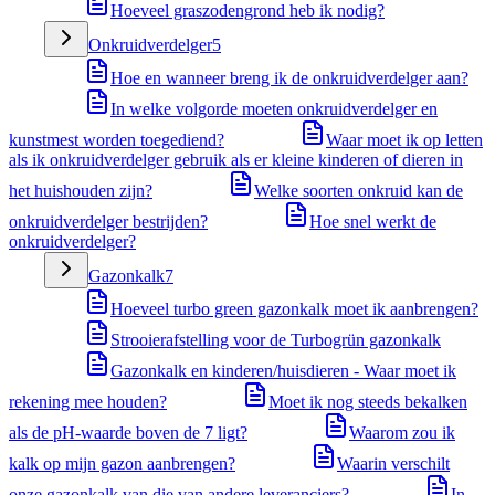
Hoeveel graszodengrond heb ik nodig?
Onkruidverdelger
5
Hoe en wanneer breng ik de onkruidverdelger aan?
In welke volgorde moeten onkruidverdelger en
kunstmest worden toegediend?
Waar moet ik op letten
als ik onkruidverdelger gebruik als er kleine kinderen of dieren in
het huishouden zijn?
Welke soorten onkruid kan de
onkruidverdelger bestrijden?
Hoe snel werkt de
onkruidverdelger?
Gazonkalk
7
Hoeveel turbo green gazonkalk moet ik aanbrengen?
Strooierafstelling voor de Turbogrün gazonkalk
Gazonkalk en kinderen/huisdieren - Waar moet ik
rekening mee houden?
Moet ik nog steeds bekalken
als de pH-waarde boven de 7 ligt?
Waarom zou ik
kalk op mijn gazon aanbrengen?
Waarin verschilt
onze gazonkalk van die van andere leveranciers?
In