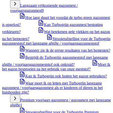
Langzaam vrijkomende gazonmest /
voorjaarsgazonmest
9
Hoe lang duurt het voordat de turbo green gazonmest
is opgelost?
Kan Turbogrün gazonmest bestrating
verkleuren?
Wat betekenen gele vlekken op het gazon
na het bemesten?
Strooierafstelling voor de Turbogrün
gazonmeststof met langzame afgifte / voorjaarsgazonmeststof
Wanneer zie ik de eerste resultaten van het bemesten?
Bestrijdt de Turbogrün gazonmeststof met langzame
afgifte / voorjaarsgazonmeststof ook onkruid?
Moet ik
het gazon besproeien na het gebruik van onze meststof?
Kan ik Turbogrün ook buiten het gazon gebruiken?
Waar moet ik op letten met Turbogrün langzame
gazonmest / voorjaarsgazonmest als er kinderen of dieren in het
huishouden zijn?
Premium voorjaars gazonmest / gazonmest met langzame
afgifte
1
Strooierafstelling voor de Turbogrün Premium