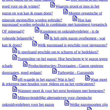
goed voor op de winter?
Waarom groeit er mos in het
gazon en wat kan ik eraan doen?
Moeten organische of
minerale meststoffen worden gebruikt?
Hoe kan
gazonzaad worden gebruikt in combinatie met kunstmest (organisch
OF mineraal)?
Kunstmest en onkruidverdelger - is de
volgorde belangrijk?
Ik heb mijn gazon overbemest - wat
kan ik doen?
Welk gazonzaad is geschikt voor siergazons?
Is speelzand geschikt om te schuren of te bedekken?
Trampoline op het gazon: Hoe bescherm je je gazon tegen
schade
Productinstructies: Doorzaaien - Gazon opnieuw
doorzaaien, goed gedaan!
Turbogrün - Gazongids
pH-waarde in het gazon? Wat is het?
Waar moet
ik rekening mee houden voor, tijdens en na het verticuteren?
Wanneer moet ik voor het eerst beginnen met bemesten?
Milieuvriendelijke alternatieven voor chemische
onkruidverdelgers voor het gazon
Welke gazonsoorten zijn