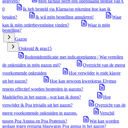
geleverd?
Mijn factuur heeft een openstaand bedrag van €
0
Ik heb besteld via Klarna/op rekening hoe kan ik
betalen?
Ik wil mijn bestelling annuleren!
Waar
kan ik mijn orderbevestiging vinden?
Waar is mijn
bestelling?
Gazon
Onkruid & gras
15
Bodemidentificatie met indicatorplanten | Wat vertellen
de onkruiden in mijn gazon mij?
Overzicht van de meest
voorkomende onkruiden
Hoe verwijder je rode klaver
uit het gazon?
Hoe kan gewoon kweekgras Elymus
repens effectief worden bestreden in gazons?
Madeliefjes in het gazon - wat kan ik doen?
Hoe
verwijder ik Poa trivialis uit het gazon?
Overzicht van de
meest voorkomende onkruiden in gazons.
Verschil
tussen Poa Annua en Poa Pratensis?
Wat kan worden
gedaan tegen eenjarig blauwgras Poa annua in het gazon?