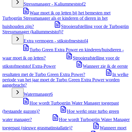
Stressmanager - Kaliummeststof
2
Waar moet ik op letten bij het bemesten met
Turbogrün Stressmanager als er kinderen of dieren in het
huishouden zijn?
Strooierafstelling voor de Turbogrün
Stressmanager (kaliummeststof)?
Extra vermogen - stikstofmeststof
4
Turbo Green Extra Power en kinderen/huisdieren -
waar moet ik op letten?
Strooierafstelling voor de
stikstofmeststof Extra-Power
Wanneer zie ik de eerste
resultaten met de Turbo Green Extra Power?
In welke
periode van het jaar moet de Turbo Green Extra Power worden
aangebracht?
Watermanager
6
Hoe wordt Turbogrün Water Manager toegepast
(bestaande gazons)?
Hoe werkt onze turbo green
water manager?
Hoe wordt Turbogrün Water Manager
toegepast (nieuwe grasmatinstallatie)?
Wanneer moet