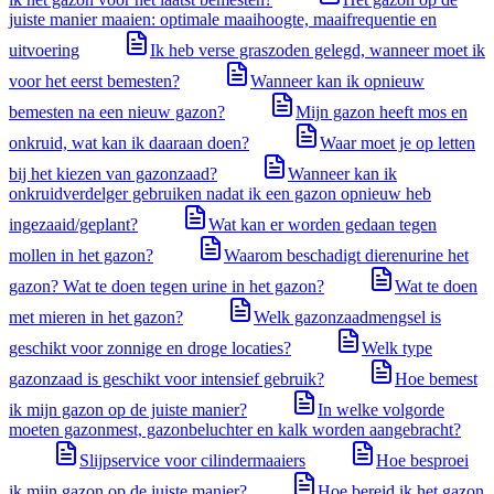
juiste manier maaien: optimale maaihoogte, maaifrequentie en
uitvoering
Ik heb verse graszoden gelegd, wanneer moet ik
voor het eerst bemesten?
Wanneer kan ik opnieuw
bemesten na een nieuw gazon?
Mijn gazon heeft mos en
onkruid, wat kan ik daaraan doen?
Waar moet je op letten
bij het kiezen van gazonzaad?
Wanneer kan ik
onkruidverdelger gebruiken nadat ik een gazon opnieuw heb
ingezaaid/geplant?
Wat kan er worden gedaan tegen
mollen in het gazon?
Waarom beschadigt dierenurine het
gazon? Wat te doen tegen urine in het gazon?
Wat te doen
met mieren in het gazon?
Welk gazonzaadmengsel is
geschikt voor zonnige en droge locaties?
Welk type
gazonzaad is geschikt voor intensief gebruik?
Hoe bemest
ik mijn gazon op de juiste manier?
In welke volgorde
moeten gazonmest, gazonbeluchter en kalk worden aangebracht?
Slijpservice voor cilindermaaiers
Hoe besproei
ik mijn gazon op de juiste manier?
Hoe bereid ik het gazon