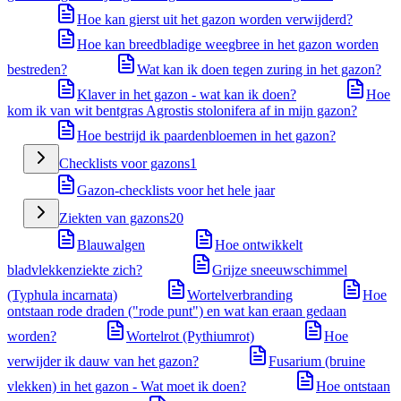
Hoe kan gierst uit het gazon worden verwijderd?
Hoe kan breedbladige weegbree in het gazon worden
bestreden?
Wat kan ik doen tegen zuring in het gazon?
Klaver in het gazon - wat kan ik doen?
Hoe
kom ik van wit bentgras Agrostis stolonifera af in mijn gazon?
Hoe bestrijd ik paardenbloemen in het gazon?
Checklists voor gazons
1
Gazon-checklists voor het hele jaar
Ziekten van gazons
20
Blauwalgen
Hoe ontwikkelt
bladvlekkenziekte zich?
Grijze sneeuwschimmel
(Typhula incarnata)
Wortelverbranding
Hoe
ontstaan rode draden ("rode punt") en wat kan eraan gedaan
worden?
Wortelrot (Pythiumrot)
Hoe
verwijder ik dauw van het gazon?
Fusarium (bruine
vlekken) in het gazon - Wat moet ik doen?
Hoe ontstaan