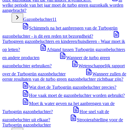
welke periode van het jaar moet de turbo green gazonkalk worden
aangebracht?
Gazonbeluchter
11
Schimmels na het aanbrengen van de Turbogrün
gazonbeluchter - is dit een reden tot bezorgdheid?
Turbogreen gazonbeluchters en kinderen/huisdieren - Waar moet ik
op letten?
Afstand tussen Turbogrün gazonbeluchters
en andere producten
Wanneer de turbo green
gazonbeluchter gebruiken?
Wetenschappelijk rapport
over de Turbogrün gazonbeluchter
Wanneer zullen de
eerste resultaten van de turbo green gazonbeluchter zichtbaar zijn?
Wat doet de Turbogrün gazonbeluchter precies?
Hoe vaak moet de gazonbeluchter worden gebruikt?
Moet ik water geven na het aanbrengen van de
Turbogrün gazonbeluchter?
Hoe snel valt de
gazonbeluchter uit elkaar?
Strooierafstelling voor de
Turbogrün gazonbeluchter