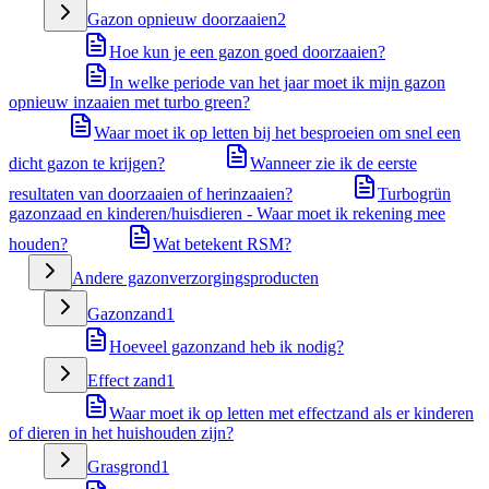
Gazon opnieuw doorzaaien
2
Hoe kun je een gazon goed doorzaaien?
In welke periode van het jaar moet ik mijn gazon
opnieuw inzaaien met turbo green?
Waar moet ik op letten bij het besproeien om snel een
dicht gazon te krijgen?
Wanneer zie ik de eerste
resultaten van doorzaaien of herinzaaien?
Turbogrün
gazonzaad en kinderen/huisdieren - Waar moet ik rekening mee
houden?
Wat betekent RSM?
Andere gazonverzorgingsproducten
Gazonzand
1
Hoeveel gazonzand heb ik nodig?
Effect zand
1
Waar moet ik op letten met effectzand als er kinderen
of dieren in het huishouden zijn?
Grasgrond
1