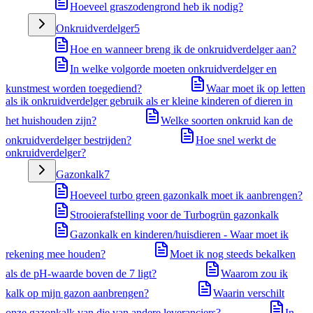
Hoeveel graszodengrond heb ik nodig?
Onkruidverdelger
5
Hoe en wanneer breng ik de onkruidverdelger aan?
In welke volgorde moeten onkruidverdelger en
kunstmest worden toegediend?
Waar moet ik op letten
als ik onkruidverdelger gebruik als er kleine kinderen of dieren in
het huishouden zijn?
Welke soorten onkruid kan de
onkruidverdelger bestrijden?
Hoe snel werkt de
onkruidverdelger?
Gazonkalk
7
Hoeveel turbo green gazonkalk moet ik aanbrengen?
Strooierafstelling voor de Turbogrün gazonkalk
Gazonkalk en kinderen/huisdieren - Waar moet ik
rekening mee houden?
Moet ik nog steeds bekalken
als de pH-waarde boven de 7 ligt?
Waarom zou ik
kalk op mijn gazon aanbrengen?
Waarin verschilt
onze gazonkalk van die van andere leveranciers?
In