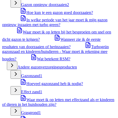
Gazon opnieuw doorzaaien
2
Hoe kun je een gazon goed doorzaaien?
In welke periode van het jaar moet ik mijn gazon
opnieuw inzaaien met turbo green?
Waar moet ik op letten bij het besproeien om snel een
dicht gazon te krijgen?
Wanneer zie ik de eerste
resultaten van doorzaaien of herinzaaien?
Turbogrün
gazonzaad en kinderen/huisdieren - Waar moet ik rekening mee
houden?
Wat betekent RSM?
Andere gazonverzorgingsproducten
Gazonzand
1
Hoeveel gazonzand heb ik nodig?
Effect zand
1
Waar moet ik op letten met effectzand als er kinderen
of dieren in het huishouden zijn?
Grasgrond
1