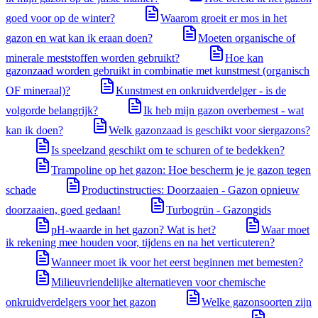
goed voor op de winter?
Waarom groeit er mos in het
gazon en wat kan ik eraan doen?
Moeten organische of
minerale meststoffen worden gebruikt?
Hoe kan
gazonzaad worden gebruikt in combinatie met kunstmest (organisch
OF mineraal)?
Kunstmest en onkruidverdelger - is de
volgorde belangrijk?
Ik heb mijn gazon overbemest - wat
kan ik doen?
Welk gazonzaad is geschikt voor siergazons?
Is speelzand geschikt om te schuren of te bedekken?
Trampoline op het gazon: Hoe bescherm je je gazon tegen
schade
Productinstructies: Doorzaaien - Gazon opnieuw
doorzaaien, goed gedaan!
Turbogrün - Gazongids
pH-waarde in het gazon? Wat is het?
Waar moet
ik rekening mee houden voor, tijdens en na het verticuteren?
Wanneer moet ik voor het eerst beginnen met bemesten?
Milieuvriendelijke alternatieven voor chemische
onkruidverdelgers voor het gazon
Welke gazonsoorten zijn