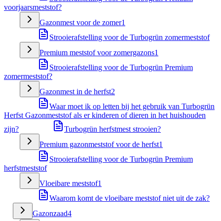
voorjaarsmeststof?
Gazonmest voor de zomer
1
Strooierafstelling voor de Turbogrün zomermeststof
Premium meststof voor zomergazons
1
Strooierafstelling voor de Turbogrün Premium
zomermeststof?
Gazonmest in de herfst
2
Waar moet ik op letten bij het gebruik van Turbogrün
Herfst Gazonmeststof als er kinderen of dieren in het huishouden
zijn?
Turbogrün herfstmest strooien?
Premium gazonmeststof voor de herfst
1
Strooierafstelling voor de Turbogrün Premium
herfstmeststof
Vloeibare meststof
1
Waarom komt de vloeibare meststof niet uit de zak?
Gazonzaad
4