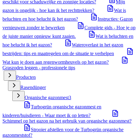
geschikt voor schaduwrijke en zonnige locaties?
Mijn
gazon is ongelijk - hoe kan ik het rechttrekken?
Wat is
beluchten en hoe belucht ik het gazon?
Instructies: Gazon
vernieuwen zonder te bewerken
Complete gids - Hoe je op
de juiste manier opnieuw kunt zaaien.
Wat is beluchten en
hoe belucht ik het gazon?
Wateroverlast in het gazon
bestrijden: tips en maatregelen om de situatie te verhelpen
Wat kun je doen aan regenwormheuvels op het gazon?
Graszoden leggen - professionele tips
Producten
Rasendünger
Organische gazonmest
3
Turbogrün organische gazonmest en
kinderen/huisdieren - Waar moet ik op letten?
Schimmel op het gazon na het gebruik van organische gazonmest?
Strooier afstellen voor de Turbogrün organische
gazonmeststof?