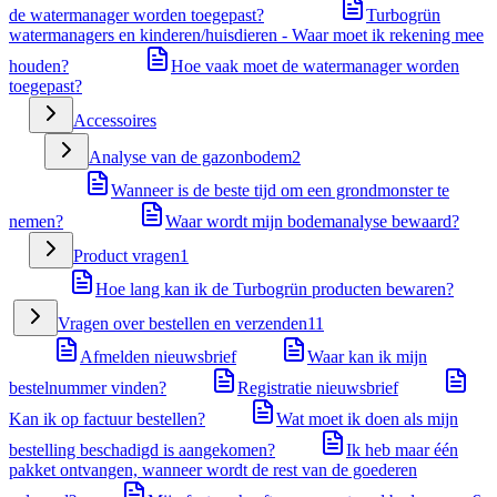
de watermanager worden toegepast?
Turbogrün
watermanagers en kinderen/huisdieren - Waar moet ik rekening mee
houden?
Hoe vaak moet de watermanager worden
toegepast?
Accessoires
Analyse van de gazonbodem
2
Wanneer is de beste tijd om een grondmonster te
nemen?
Waar wordt mijn bodemanalyse bewaard?
Product vragen
1
Hoe lang kan ik de Turbogrün producten bewaren?
Vragen over bestellen en verzenden
11
Afmelden nieuwsbrief
Waar kan ik mijn
bestelnummer vinden?
Registratie nieuwsbrief
Kan ik op factuur bestellen?
Wat moet ik doen als mijn
bestelling beschadigd is aangekomen?
Ik heb maar één
pakket ontvangen, wanneer wordt de rest van de goederen