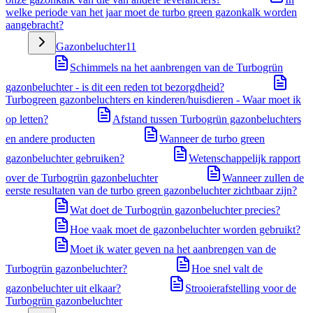
welke periode van het jaar moet de turbo green gazonkalk worden
aangebracht?
Gazonbeluchter
11
Schimmels na het aanbrengen van de Turbogrün
gazonbeluchter - is dit een reden tot bezorgdheid?
Turbogreen gazonbeluchters en kinderen/huisdieren - Waar moet ik
op letten?
Afstand tussen Turbogrün gazonbeluchters
en andere producten
Wanneer de turbo green
gazonbeluchter gebruiken?
Wetenschappelijk rapport
over de Turbogrün gazonbeluchter
Wanneer zullen de
eerste resultaten van de turbo green gazonbeluchter zichtbaar zijn?
Wat doet de Turbogrün gazonbeluchter precies?
Hoe vaak moet de gazonbeluchter worden gebruikt?
Moet ik water geven na het aanbrengen van de
Turbogrün gazonbeluchter?
Hoe snel valt de
gazonbeluchter uit elkaar?
Strooierafstelling voor de
Turbogrün gazonbeluchter