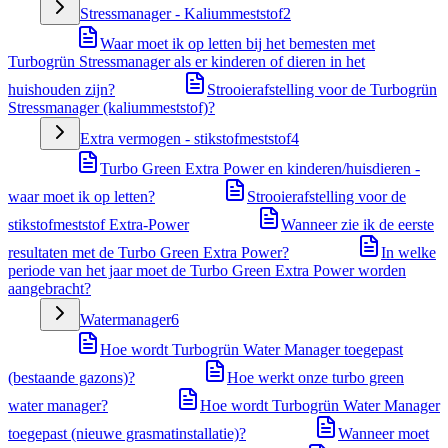
Stressmanager - Kaliummeststof
2
Waar moet ik op letten bij het bemesten met
Turbogrün Stressmanager als er kinderen of dieren in het
huishouden zijn?
Strooierafstelling voor de Turbogrün
Stressmanager (kaliummeststof)?
Extra vermogen - stikstofmeststof
4
Turbo Green Extra Power en kinderen/huisdieren -
waar moet ik op letten?
Strooierafstelling voor de
stikstofmeststof Extra-Power
Wanneer zie ik de eerste
resultaten met de Turbo Green Extra Power?
In welke
periode van het jaar moet de Turbo Green Extra Power worden
aangebracht?
Watermanager
6
Hoe wordt Turbogrün Water Manager toegepast
(bestaande gazons)?
Hoe werkt onze turbo green
water manager?
Hoe wordt Turbogrün Water Manager
toegepast (nieuwe grasmatinstallatie)?
Wanneer moet