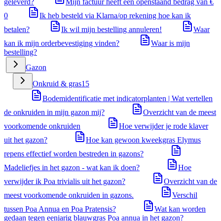
geleverd?
Mijn factuur heeft een openstaand bedrag van €
0
Ik heb besteld via Klarna/op rekening hoe kan ik
betalen?
Ik wil mijn bestelling annuleren!
Waar
kan ik mijn orderbevestiging vinden?
Waar is mijn
bestelling?
Gazon
Onkruid & gras
15
Bodemidentificatie met indicatorplanten | Wat vertellen
de onkruiden in mijn gazon mij?
Overzicht van de meest
voorkomende onkruiden
Hoe verwijder je rode klaver
uit het gazon?
Hoe kan gewoon kweekgras Elymus
repens effectief worden bestreden in gazons?
Madeliefjes in het gazon - wat kan ik doen?
Hoe
verwijder ik Poa trivialis uit het gazon?
Overzicht van de
meest voorkomende onkruiden in gazons.
Verschil
tussen Poa Annua en Poa Pratensis?
Wat kan worden
gedaan tegen eenjarig blauwgras Poa annua in het gazon?