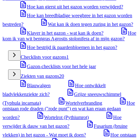
Hoe kan gierst uit het gazon worden verwijderd?
Hoe kan breedbladige weegbree in het gazon worden
bestreden?
Wat kan ik doen tegen zuring in het gazon?
Klaver in het gazon - wat kan ik doen?
Hoe
kom ik van wit bentgras Agrostis stolonifera af in mijn gazon?
Hoe bestrijd ik paardenbloemen in het gazon?
Checklists voor gazons
1
Gazon-checklists voor het hele jaar
Ziekten van gazons
20
Blauwalgen
Hoe ontwikkelt
bladvlekkenziekte zich?
Grijze sneeuwschimmel
(Typhula incarnata)
Wortelverbranding
Hoe
ontstaan rode draden ("rode punt") en wat kan eraan gedaan
worden?
Wortelrot (Pythiumrot)
Hoe
verwijder ik dauw van het gazon?
Fusarium (bruine
vlekken) in het gazon - Wat moet ik doen?
Hoe ontstaan