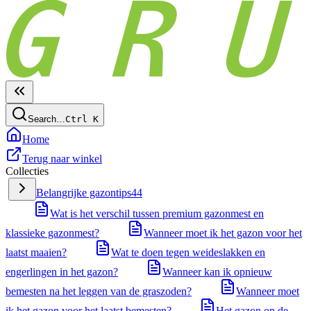
Search…
Ctrl
K
Home
Terug naar winkel
Collecties
Belangrijke gazontips
44
Wat is het verschil tussen premium gazonmest en
klassieke gazonmest?
Wanneer moet ik het gazon voor het
laatst maaien?
Wat te doen tegen weideslakken en
engerlingen in het gazon?
Wanneer kan ik opnieuw
bemesten na het leggen van de graszoden?
Wanneer moet
ik het gazon voor het laatst bemesten?
Het gazon op de