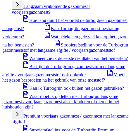
Langzaam vrijkomende gazonmest /
voorjaarsgazonmest
9
Hoe lang duurt het voordat de turbo green gazonmest
is opgelost?
Kan Turbogrün gazonmest bestrating
verkleuren?
Wat betekenen gele vlekken op het gazon
na het bemesten?
Strooierafstelling voor de Turbogrün
gazonmeststof met langzame afgifte / voorjaarsgazonmeststof
Wanneer zie ik de eerste resultaten van het bemesten?
Bestrijdt de Turbogrün gazonmeststof met langzame
afgifte / voorjaarsgazonmeststof ook onkruid?
Moet ik
het gazon besproeien na het gebruik van onze meststof?
Kan ik Turbogrün ook buiten het gazon gebruiken?
Waar moet ik op letten met Turbogrün langzame
gazonmest / voorjaarsgazonmest als er kinderen of dieren in het
huishouden zijn?
Premium voorjaars gazonmest / gazonmest met langzame
afgifte
1
Strooierafstelling voor de Turbogrün Premium