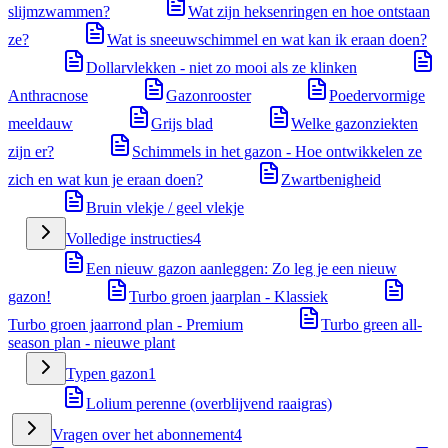
slijmzwammen?
Wat zijn heksenringen en hoe ontstaan
ze?
Wat is sneeuwschimmel en wat kan ik eraan doen?
Dollarvlekken - niet zo mooi als ze klinken
Anthracnose
Gazonrooster
Poedervormige
meeldauw
Grijs blad
Welke gazonziekten
zijn er?
Schimmels in het gazon - Hoe ontwikkelen ze
zich en wat kun je eraan doen?
Zwartbenigheid
Bruin vlekje / geel vlekje
Volledige instructies
4
Een nieuw gazon aanleggen: Zo leg je een nieuw
gazon!
Turbo groen jaarplan - Klassiek
Turbo groen jaarrond plan - Premium
Turbo green all-
season plan - nieuwe plant
Typen gazon
1
Lolium perenne (overblijvend raaigras)
Vragen over het abonnement
4