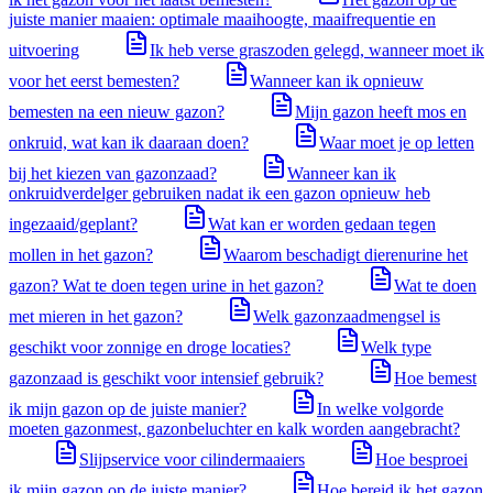
juiste manier maaien: optimale maaihoogte, maaifrequentie en
uitvoering
Ik heb verse graszoden gelegd, wanneer moet ik
voor het eerst bemesten?
Wanneer kan ik opnieuw
bemesten na een nieuw gazon?
Mijn gazon heeft mos en
onkruid, wat kan ik daaraan doen?
Waar moet je op letten
bij het kiezen van gazonzaad?
Wanneer kan ik
onkruidverdelger gebruiken nadat ik een gazon opnieuw heb
ingezaaid/geplant?
Wat kan er worden gedaan tegen
mollen in het gazon?
Waarom beschadigt dierenurine het
gazon? Wat te doen tegen urine in het gazon?
Wat te doen
met mieren in het gazon?
Welk gazonzaadmengsel is
geschikt voor zonnige en droge locaties?
Welk type
gazonzaad is geschikt voor intensief gebruik?
Hoe bemest
ik mijn gazon op de juiste manier?
In welke volgorde
moeten gazonmest, gazonbeluchter en kalk worden aangebracht?
Slijpservice voor cilindermaaiers
Hoe besproei
ik mijn gazon op de juiste manier?
Hoe bereid ik het gazon