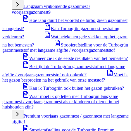
Langzaam vrijkomende gazonmest /
voorjaarsgazonmest
9
Hoe lang duurt het voordat de turbo green gazonmest
is opgelost?
Kan Turbogrün gazonmest bestrating
verkleuren?
Wat betekenen gele vlekken op het gazon
na het bemesten?
Strooierafstelling voor de Turbogrün
gazonmeststof met langzame afgifte / voorjaarsgazonmeststof
Wanneer zie ik de eerste resultaten van het bemesten?
Bestrijdt de Turbogrün gazonmeststof met langzame
afgifte / voorjaarsgazonmeststof ook onkruid?
Moet ik
het gazon besproeien na het gebruik van onze meststof?
Kan ik Turbogrün ook buiten het gazon gebruiken?
Waar moet ik op letten met Turbogrün langzame
gazonmest / voorjaarsgazonmest als er kinderen of dieren in het
huishouden zijn?
Premium voorjaars gazonmest / gazonmest met langzame
afgifte
1
Strooierafstelling voor de Turbogrün Premium