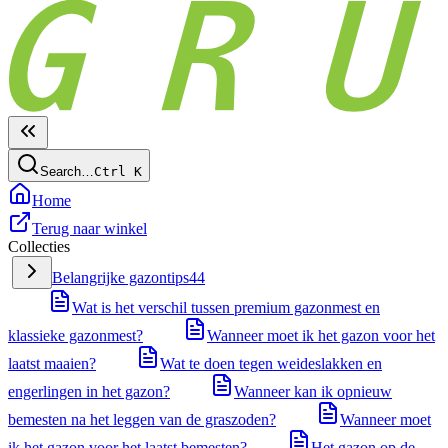
Search…
Ctrl
K
Home
Terug naar winkel
Collecties
Belangrijke gazontips
44
Wat is het verschil tussen premium gazonmest en
klassieke gazonmest?
Wanneer moet ik het gazon voor het
laatst maaien?
Wat te doen tegen weideslakken en
engerlingen in het gazon?
Wanneer kan ik opnieuw
bemesten na het leggen van de graszoden?
Wanneer moet
ik het gazon voor het laatst bemesten?
Het gazon op de