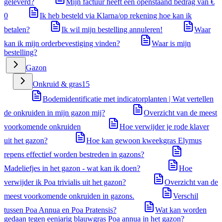
geleverd?
Mijn factuur heeft een openstaand bedrag van €
0
Ik heb besteld via Klarna/op rekening hoe kan ik
betalen?
Ik wil mijn bestelling annuleren!
Waar
kan ik mijn orderbevestiging vinden?
Waar is mijn
bestelling?
Gazon
Onkruid & gras
15
Bodemidentificatie met indicatorplanten | Wat vertellen
de onkruiden in mijn gazon mij?
Overzicht van de meest
voorkomende onkruiden
Hoe verwijder je rode klaver
uit het gazon?
Hoe kan gewoon kweekgras Elymus
repens effectief worden bestreden in gazons?
Madeliefjes in het gazon - wat kan ik doen?
Hoe
verwijder ik Poa trivialis uit het gazon?
Overzicht van de
meest voorkomende onkruiden in gazons.
Verschil
tussen Poa Annua en Poa Pratensis?
Wat kan worden
gedaan tegen eenjarig blauwgras Poa annua in het gazon?