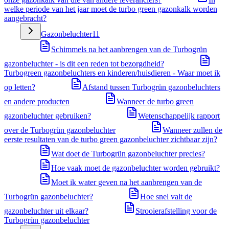
welke periode van het jaar moet de turbo green gazonkalk worden
aangebracht?
Gazonbeluchter
11
Schimmels na het aanbrengen van de Turbogrün
gazonbeluchter - is dit een reden tot bezorgdheid?
Turbogreen gazonbeluchters en kinderen/huisdieren - Waar moet ik
op letten?
Afstand tussen Turbogrün gazonbeluchters
en andere producten
Wanneer de turbo green
gazonbeluchter gebruiken?
Wetenschappelijk rapport
over de Turbogrün gazonbeluchter
Wanneer zullen de
eerste resultaten van de turbo green gazonbeluchter zichtbaar zijn?
Wat doet de Turbogrün gazonbeluchter precies?
Hoe vaak moet de gazonbeluchter worden gebruikt?
Moet ik water geven na het aanbrengen van de
Turbogrün gazonbeluchter?
Hoe snel valt de
gazonbeluchter uit elkaar?
Strooierafstelling voor de
Turbogrün gazonbeluchter