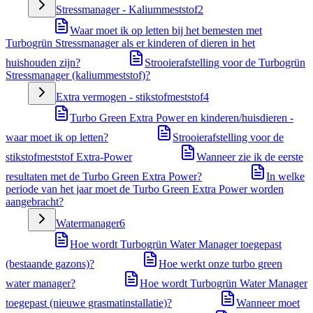
Stressmanager - Kaliummeststof
2
Waar moet ik op letten bij het bemesten met
Turbogrün Stressmanager als er kinderen of dieren in het
huishouden zijn?
Strooierafstelling voor de Turbogrün
Stressmanager (kaliummeststof)?
Extra vermogen - stikstofmeststof
4
Turbo Green Extra Power en kinderen/huisdieren -
waar moet ik op letten?
Strooierafstelling voor de
stikstofmeststof Extra-Power
Wanneer zie ik de eerste
resultaten met de Turbo Green Extra Power?
In welke
periode van het jaar moet de Turbo Green Extra Power worden
aangebracht?
Watermanager
6
Hoe wordt Turbogrün Water Manager toegepast
(bestaande gazons)?
Hoe werkt onze turbo green
water manager?
Hoe wordt Turbogrün Water Manager
toegepast (nieuwe grasmatinstallatie)?
Wanneer moet