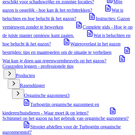
geschikt voor schaduwrijke en zonnige locaties?
Mijn
gazon is ongelijk - hoe kan ik het rechttrekken?
Wat is
beluchten en hoe belucht ik het gazon?
Instructies: Gazon
vernieuwen zonder te bewerken
Complete gids - Hoe je op
de juiste manier opnieuw kunt zaaien.
Wat is beluchten en
hoe belucht ik het gazon?
Wateroverlast in het gazon
bestrijden: tips en maatregelen om de situatie te verhelpen
Wat kun je doen aan regenwormheuvels op het gazon?
Graszoden leggen - professionele tips
Producten
Rasendünger
Organische gazonmest
3
Turbogrün organische gazonmest en
kinderen/huisdieren - Waar moet ik op letten?
Schimmel op het gazon na het gebruik van organische gazonmest?
Strooier afstellen voor de Turbogrün organische
gazonmeststof?