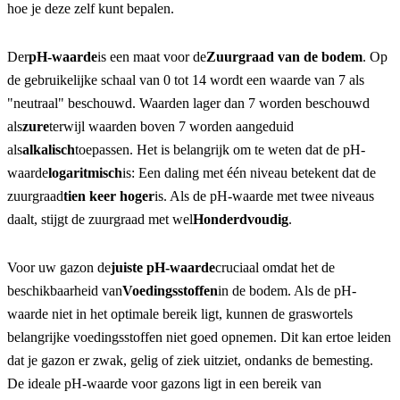
hoe je deze zelf kunt bepalen.
Der
pH-waarde
is een maat voor de
Zuurgraad van de bodem
. Op 
de gebruikelijke schaal van 0 tot 14 wordt een waarde van 7 als 
"neutraal" beschouwd. Waarden lager dan 7 worden beschouwd 
als
zure
terwijl waarden boven 7 worden aangeduid 
als
alkalisch
toepassen. Het is belangrijk om te weten dat de pH-
waarde
logaritmisch
is: Een daling met één niveau betekent dat de 
zuurgraad
tien keer hoger
is. Als de pH-waarde met twee niveaus 
daalt, stijgt de zuurgraad met wel
Honderdvoudig
.
Voor uw gazon de
juiste pH-waarde
cruciaal omdat het de 
beschikbaarheid van
Voedingsstoffen
in de bodem. Als de pH-
waarde niet in het optimale bereik ligt, kunnen de graswortels 
belangrijke voedingsstoffen niet goed opnemen. Dit kan ertoe leiden 
dat je gazon er zwak, gelig of ziek uitziet, ondanks de bemesting. 
De ideale pH-waarde voor gazons ligt in een bereik van 