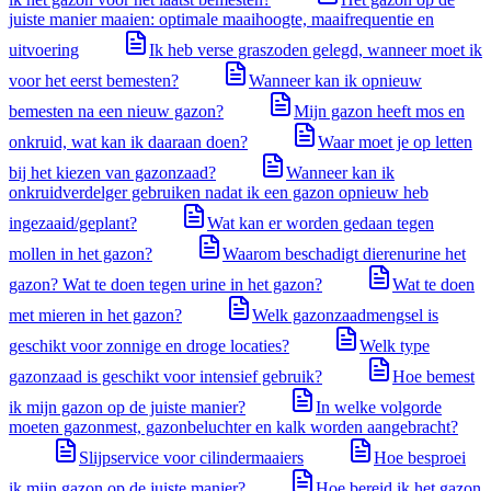
juiste manier maaien: optimale maaihoogte, maaifrequentie en
uitvoering
Ik heb verse graszoden gelegd, wanneer moet ik
voor het eerst bemesten?
Wanneer kan ik opnieuw
bemesten na een nieuw gazon?
Mijn gazon heeft mos en
onkruid, wat kan ik daaraan doen?
Waar moet je op letten
bij het kiezen van gazonzaad?
Wanneer kan ik
onkruidverdelger gebruiken nadat ik een gazon opnieuw heb
ingezaaid/geplant?
Wat kan er worden gedaan tegen
mollen in het gazon?
Waarom beschadigt dierenurine het
gazon? Wat te doen tegen urine in het gazon?
Wat te doen
met mieren in het gazon?
Welk gazonzaadmengsel is
geschikt voor zonnige en droge locaties?
Welk type
gazonzaad is geschikt voor intensief gebruik?
Hoe bemest
ik mijn gazon op de juiste manier?
In welke volgorde
moeten gazonmest, gazonbeluchter en kalk worden aangebracht?
Slijpservice voor cilindermaaiers
Hoe besproei
ik mijn gazon op de juiste manier?
Hoe bereid ik het gazon