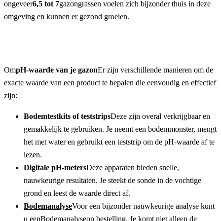
ongeveer
6,5 tot 7
gazongrassen voelen zich bijzonder thuis in deze 
omgeving en kunnen er gezond groeien.
Om
pH-waarde van je gazon
Er zijn verschillende manieren om de 
exacte waarde van een product te bepalen die eenvoudig en effectief 
zijn:
Bodemtestkits of teststrips
Deze zijn overal verkrijgbaar en 
gemakkelijk te gebruiken. Je neemt een bodemmonster, mengt 
het met water en gebruikt een teststrip om de pH-waarde af te 
lezen.
Digitale pH-meters
Deze apparaten bieden snelle, 
nauwkeurige resultaten. Je steekt de sonde in de vochtige 
grond en leest de waarde direct af.
Bodemanalyse
Voor een bijzonder nauwkeurige analyse kunt 
u een
Bodemanalyse
op bestelling. Je komt niet alleen de 