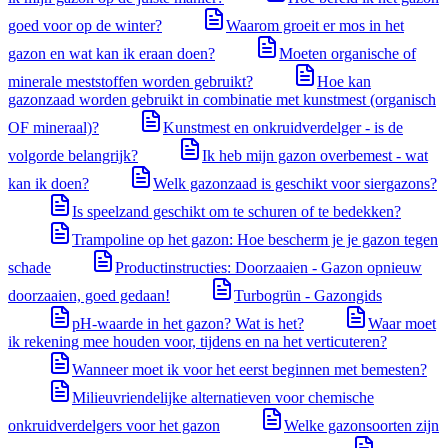
goed voor op de winter?
Waarom groeit er mos in het
gazon en wat kan ik eraan doen?
Moeten organische of
minerale meststoffen worden gebruikt?
Hoe kan
gazonzaad worden gebruikt in combinatie met kunstmest (organisch
OF mineraal)?
Kunstmest en onkruidverdelger - is de
volgorde belangrijk?
Ik heb mijn gazon overbemest - wat
kan ik doen?
Welk gazonzaad is geschikt voor siergazons?
Is speelzand geschikt om te schuren of te bedekken?
Trampoline op het gazon: Hoe bescherm je je gazon tegen
schade
Productinstructies: Doorzaaien - Gazon opnieuw
doorzaaien, goed gedaan!
Turbogrün - Gazongids
pH-waarde in het gazon? Wat is het?
Waar moet
ik rekening mee houden voor, tijdens en na het verticuteren?
Wanneer moet ik voor het eerst beginnen met bemesten?
Milieuvriendelijke alternatieven voor chemische
onkruidverdelgers voor het gazon
Welke gazonsoorten zijn