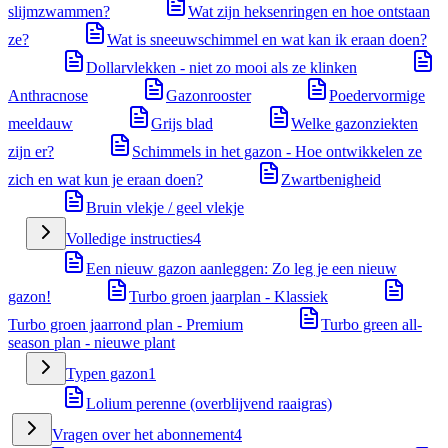
slijmzwammen?
Wat zijn heksenringen en hoe ontstaan
ze?
Wat is sneeuwschimmel en wat kan ik eraan doen?
Dollarvlekken - niet zo mooi als ze klinken
Anthracnose
Gazonrooster
Poedervormige
meeldauw
Grijs blad
Welke gazonziekten
zijn er?
Schimmels in het gazon - Hoe ontwikkelen ze
zich en wat kun je eraan doen?
Zwartbenigheid
Bruin vlekje / geel vlekje
Volledige instructies
4
Een nieuw gazon aanleggen: Zo leg je een nieuw
gazon!
Turbo groen jaarplan - Klassiek
Turbo groen jaarrond plan - Premium
Turbo green all-
season plan - nieuwe plant
Typen gazon
1
Lolium perenne (overblijvend raaigras)
Vragen over het abonnement
4