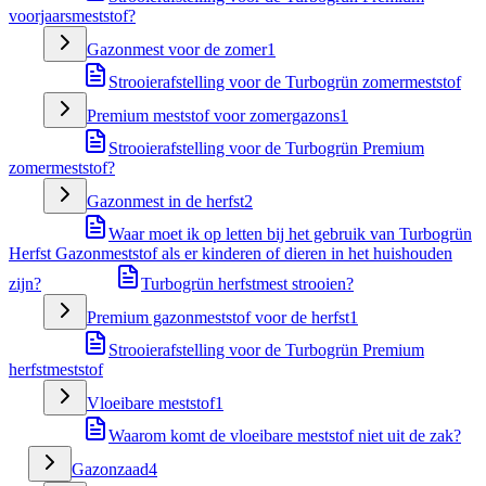
voorjaarsmeststof?
Gazonmest voor de zomer
1
Strooierafstelling voor de Turbogrün zomermeststof
Premium meststof voor zomergazons
1
Strooierafstelling voor de Turbogrün Premium
zomermeststof?
Gazonmest in de herfst
2
Waar moet ik op letten bij het gebruik van Turbogrün
Herfst Gazonmeststof als er kinderen of dieren in het huishouden
zijn?
Turbogrün herfstmest strooien?
Premium gazonmeststof voor de herfst
1
Strooierafstelling voor de Turbogrün Premium
herfstmeststof
Vloeibare meststof
1
Waarom komt de vloeibare meststof niet uit de zak?
Gazonzaad
4