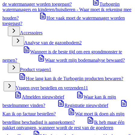
de watermanager worden toegepast?
Turbogrün
watermanagers en kinderen/huisdieren - Waar moet ik rekening mee
houden?
Hoe vaak moet de watermanager worden
toegepast?
Accessoires
Analyse van de gazonbodem
2
Wanneer is de beste tijd om een grondmonster te
nemen?
Waar wordt mijn bodemanalyse bewaard?
Product vragen
1
Hoe lang kan ik de Turbogrün producten bewaren?
Vragen over bestellen en verzenden
11
Afmelden nieuwsbrief
Waar kan ik mijn
bestelnummer vinden?
Registratie nieuwsbrief
Kan ik op factuur bestellen?
Wat moet ik doen als mijn
bestelling beschadigd is aangekomen?
Ik heb maar één
pakket ontvangen, wanneer wordt de rest van de goederen