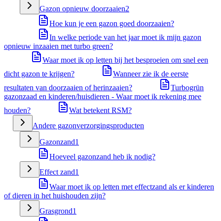
Gazon opnieuw doorzaaien
2
Hoe kun je een gazon goed doorzaaien?
In welke periode van het jaar moet ik mijn gazon
opnieuw inzaaien met turbo green?
Waar moet ik op letten bij het besproeien om snel een
dicht gazon te krijgen?
Wanneer zie ik de eerste
resultaten van doorzaaien of herinzaaien?
Turbogrün
gazonzaad en kinderen/huisdieren - Waar moet ik rekening mee
houden?
Wat betekent RSM?
Andere gazonverzorgingsproducten
Gazonzand
1
Hoeveel gazonzand heb ik nodig?
Effect zand
1
Waar moet ik op letten met effectzand als er kinderen
of dieren in het huishouden zijn?
Grasgrond
1