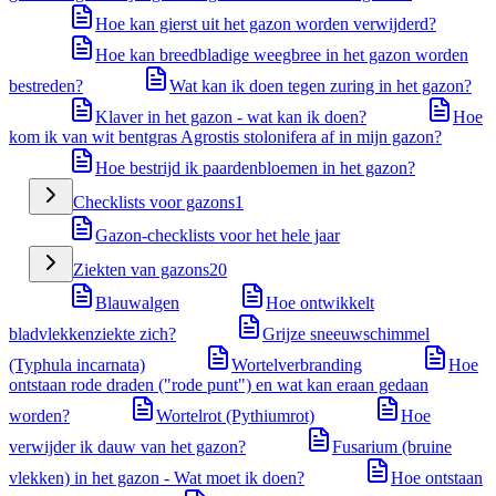
Hoe kan gierst uit het gazon worden verwijderd?
Hoe kan breedbladige weegbree in het gazon worden
bestreden?
Wat kan ik doen tegen zuring in het gazon?
Klaver in het gazon - wat kan ik doen?
Hoe
kom ik van wit bentgras Agrostis stolonifera af in mijn gazon?
Hoe bestrijd ik paardenbloemen in het gazon?
Checklists voor gazons
1
Gazon-checklists voor het hele jaar
Ziekten van gazons
20
Blauwalgen
Hoe ontwikkelt
bladvlekkenziekte zich?
Grijze sneeuwschimmel
(Typhula incarnata)
Wortelverbranding
Hoe
ontstaan rode draden ("rode punt") en wat kan eraan gedaan
worden?
Wortelrot (Pythiumrot)
Hoe
verwijder ik dauw van het gazon?
Fusarium (bruine
vlekken) in het gazon - Wat moet ik doen?
Hoe ontstaan