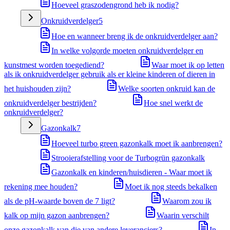
Hoeveel graszodengrond heb ik nodig?
Onkruidverdelger
5
Hoe en wanneer breng ik de onkruidverdelger aan?
In welke volgorde moeten onkruidverdelger en
kunstmest worden toegediend?
Waar moet ik op letten
als ik onkruidverdelger gebruik als er kleine kinderen of dieren in
het huishouden zijn?
Welke soorten onkruid kan de
onkruidverdelger bestrijden?
Hoe snel werkt de
onkruidverdelger?
Gazonkalk
7
Hoeveel turbo green gazonkalk moet ik aanbrengen?
Strooierafstelling voor de Turbogrün gazonkalk
Gazonkalk en kinderen/huisdieren - Waar moet ik
rekening mee houden?
Moet ik nog steeds bekalken
als de pH-waarde boven de 7 ligt?
Waarom zou ik
kalk op mijn gazon aanbrengen?
Waarin verschilt
onze gazonkalk van die van andere leveranciers?
In