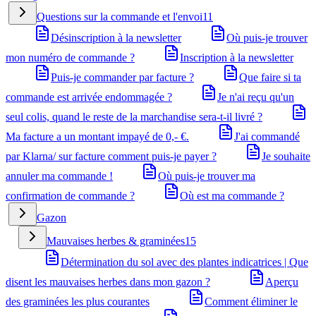
Questions sur la commande et l'envoi
11
Désinscription à la newsletter
Où puis-je trouver
mon numéro de commande ?
Inscription à la newsletter
Puis-je commander par facture ?
Que faire si ta
commande est arrivée endommagée ?
Je n'ai reçu qu'un
seul colis, quand le reste de la marchandise sera-t-il livré ?
Ma facture a un montant impayé de 0,- €.
J'ai commandé
par Klarna/ sur facture comment puis-je payer ?
Je souhaite
annuler ma commande !
Où puis-je trouver ma
confirmation de commande ?
Où est ma commande ?
Gazon
Mauvaises herbes & graminées
15
Détermination du sol avec des plantes indicatrices | Que
disent les mauvaises herbes dans mon gazon ?
Aperçu
des graminées les plus courantes
Comment éliminer le