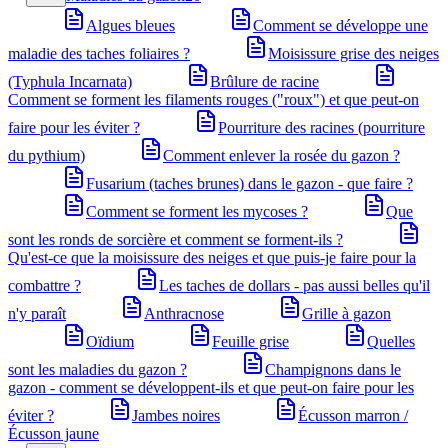
Algues bleues
Comment se développe une
maladie des taches foliaires ?
Moisissure grise des neiges
(Typhula Incarnata)
Brûlure de racine
Comment se forment les filaments rouges ("roux") et que peut-on
faire pour les éviter ?
Pourriture des racines (pourriture
du pythium)
Comment enlever la rosée du gazon ?
Fusarium (taches brunes) dans le gazon - que faire ?
Comment se forment les mycoses ?
Que
sont les ronds de sorcière et comment se forment-ils ?
Qu'est-ce que la moisissure des neiges et que puis-je faire pour la
combattre ?
Les taches de dollars - pas aussi belles qu'il
n'y paraît
Anthracnose
Grille à gazon
Oïdium
Feuille grise
Quelles
sont les maladies du gazon ?
Champignons dans le
gazon - comment se développent-ils et que peut-on faire pour les
éviter ?
Jambes noires
Écusson marron /
Écusson jaune