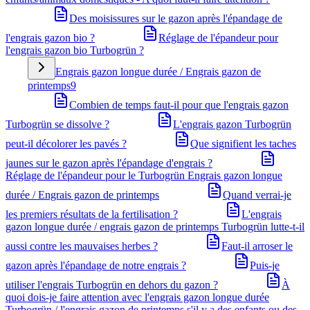
Des moisissures sur le gazon après l'épandage de
l'engrais gazon bio ?
Réglage de l'épandeur pour
l'engrais gazon bio Turbogrün ?
Engrais gazon longue durée / Engrais gazon de
printemps
9
Combien de temps faut-il pour que l'engrais gazon
Turbogrün se dissolve ?
L'engrais gazon Turbogrün
peut-il décolorer les pavés ?
Que signifient les taches
jaunes sur le gazon après l'épandage d'engrais ?
Réglage de l'épandeur pour le Turbogrün Engrais gazon longue
durée / Engrais gazon de printemps
Quand verrai-je
les premiers résultats de la fertilisation ?
L'engrais
gazon longue durée / engrais gazon de printemps Turbogrün lutte-t-il
aussi contre les mauvaises herbes ?
Faut-il arroser le
gazon après l'épandage de notre engrais ?
Puis-je
utiliser l'engrais Turbogrün en dehors du gazon ?
À
quoi dois-je faire attention avec l'engrais gazon longue durée
Turbogrün / l'engrais gazon de printemps s'il y a des enfants ou des