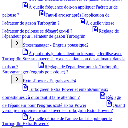
À quelle fréquence doit-on appliquer l'aérateur de
pelouse ?
Faut-il arroser après l'application de
l'aérateur de gazon Turbogrün ?
À quelle vitesse
l'aérateur de pelouse se désagrège-t-il ?
Réglage de
l'épandeur pour l'aérateur de gazon Turbogrün
Stressmanager - Engrais potassique
2
À quoi dois-je faire attention lorsque je fertilise avec
Turbogrün Stressmanager s'il y a des enfants ou des animaux dans la
maison ?
Réglage de l'épandeur pour le Turbogrün
Stressmanager (engrais potassique) ?
Extra-Power - Engrais azoté
4
Turbogreen Extra-Power et enfants/animaux
domestiques : à quoi faut-il faire attention ?
Réglage
de l'épandeur pour l'engrais azoté Extra-Power
Quand
verrai-je un premier résultat avec le Turbogrün Extra-Power ?
À quelle période de l'année faut-il appliquer le
Turbogrün Extra-Power ?