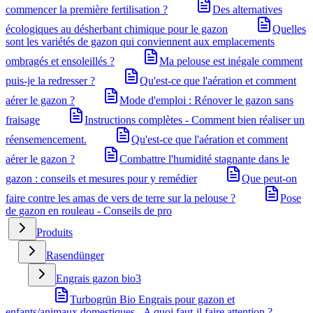
commencer la première fertilisation ?
Des alternatives
écologiques au désherbant chimique pour le gazon
Quelles
sont les variétés de gazon qui conviennent aux emplacements
ombragés et ensoleillés ?
Ma pelouse est inégale comment
puis-je la redresser ?
Qu'est-ce que l'aération et comment
aérer le gazon ?
Mode d'emploi : Rénover le gazon sans
fraisage
Instructions complètes - Comment bien réaliser un
réensemencement.
Qu'est-ce que l'aération et comment
aérer le gazon ?
Combattre l'humidité stagnante dans le
gazon : conseils et mesures pour y remédier
Que peut-on
faire contre les amas de vers de terre sur la pelouse ?
Pose
de gazon en rouleau - Conseils de pro
Produits
Rasendünger
Engrais gazon bio
3
Turbogrün Bio Engrais pour gazon et
enfants/animaux domestiques - A quoi faut-il faire attention ?