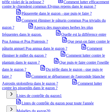
trèfle violet de la pelouse ?
Comment lutter efficacement
contre le chiendent commun Elymus repens dans le gazon ?
Pâquerette dans le gazon - que puis-je faire ?
Comment éliminer le pâturin commun Poa trivialis du
gazon ?
Aperçu des mauvaises herbes les plus
fréquentes dans le gazon.
Quelle est la différence entre
Poa Annua et Poa Pratensis ?
Que peut-on faire contre le
pâturin annuel Poa annua dans le gazon ?
Comment
éliminer le millet du gazon ?
Comment lutter contre le
plantain dans le gazon ?
Que puis-je faire contre l'oseille
dans le gazon ?
Du trèfle dans le gazon - que puis-je
faire ?
Comment se débarrasser de l'agrostide blanche
Agrostis stolonifera dans le gazon ?
Comment lutter
contre les pissenlits dans le gazon ?
Listes de contrôle du gazon
1
Listes de contrôle du gazon pour toute l'année
Maladies du gazon
20