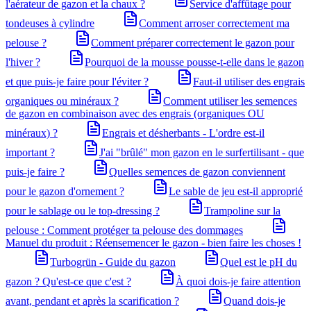
l'aérateur de gazon et la chaux ?
Service d'affûtage pour
tondeuses à cylindre
Comment arroser correctement ma
pelouse ?
Comment préparer correctement le gazon pour
l'hiver ?
Pourquoi de la mousse pousse-t-elle dans le gazon
et que puis-je faire pour l'éviter ?
Faut-il utiliser des engrais
organiques ou minéraux ?
Comment utiliser les semences
de gazon en combinaison avec des engrais (organiques OU
minéraux) ?
Engrais et désherbants - L'ordre est-il
important ?
J'ai "brûlé" mon gazon en le surfertilisant - que
puis-je faire ?
Quelles semences de gazon conviennent
pour le gazon d'ornement ?
Le sable de jeu est-il approprié
pour le sablage ou le top-dressing ?
Trampoline sur la
pelouse : Comment protéger ta pelouse des dommages
Manuel du produit : Réensemencer le gazon - bien faire les choses !
Turbogrün - Guide du gazon
Quel est le pH du
gazon ? Qu'est-ce que c'est ?
À quoi dois-je faire attention
avant, pendant et après la scarification ?
Quand dois-je