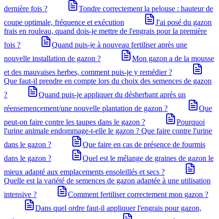
dernière fois ?
Tondre correctement la pelouse : hauteur de
coupe optimale, fréquence et exécution
J'ai posé du gazon
frais en rouleau, quand dois-je mettre de l'engrais pour la première
fois ?
Quand puis-je à nouveau fertiliser après une
nouvelle installation de gazon ?
Mon gazon a de la mousse
et des mauvaises herbes, comment puis-je y remédier ?
Que faut-il prendre en compte lors du choix des semences de gazon
?
Quand puis-je appliquer du désherbant après un
réensemencement/une nouvelle plantation de gazon ?
Que
peut-on faire contre les taupes dans le gazon ?
Pourquoi
l'urine animale endommage-t-elle le gazon ? Que faire contre l'urine
dans le gazon ?
Que faire en cas de présence de fourmis
dans le gazon ?
Quel est le mélange de graines de gazon le
mieux adapté aux emplacements ensoleillés et secs ?
Quelle est la variété de semences de gazon adaptée à une utilisation
intensive ?
Comment fertiliser correctement mon gazon ?
Dans quel ordre faut-il appliquer l'engrais pour gazon,