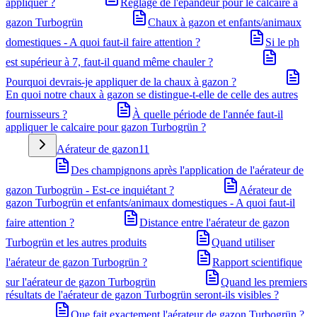
appliquer ?
Réglage de l'épandeur pour le calcaire à
gazon Turbogrün
Chaux à gazon et enfants/animaux
domestiques - A quoi faut-il faire attention ?
Si le ph
est supérieur à 7, faut-il quand même chauler ?
Pourquoi devrais-je appliquer de la chaux à gazon ?
En quoi notre chaux à gazon se distingue-t-elle de celle des autres
fournisseurs ?
À quelle période de l'année faut-il
appliquer le calcaire pour gazon Turbogrün ?
Aérateur de gazon
11
Des champignons après l'application de l'aérateur de
gazon Turbogrün - Est-ce inquiétant ?
Aérateur de
gazon Turbogrün et enfants/animaux domestiques - A quoi faut-il
faire attention ?
Distance entre l'aérateur de gazon
Turbogrün et les autres produits
Quand utiliser
l'aérateur de gazon Turbogrün ?
Rapport scientifique
sur l'aérateur de gazon Turbogrün
Quand les premiers
résultats de l'aérateur de gazon Turbogrün seront-ils visibles ?
Que fait exactement l'aérateur de gazon Turbogrün ?