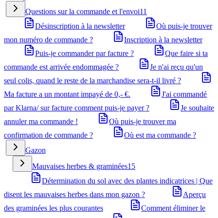
Questions sur la commande et l'envoi
11
Désinscription à la newsletter
Où puis-je trouver
mon numéro de commande ?
Inscription à la newsletter
Puis-je commander par facture ?
Que faire si ta
commande est arrivée endommagée ?
Je n'ai reçu qu'un
seul colis, quand le reste de la marchandise sera-t-il livré ?
Ma facture a un montant impayé de 0,- €.
J'ai commandé
par Klarna/ sur facture comment puis-je payer ?
Je souhaite
annuler ma commande !
Où puis-je trouver ma
confirmation de commande ?
Où est ma commande ?
Gazon
Mauvaises herbes & graminées
15
Détermination du sol avec des plantes indicatrices | Que
disent les mauvaises herbes dans mon gazon ?
Aperçu
des graminées les plus courantes
Comment éliminer le