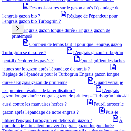
Des moisissures sur le gazon après l'épandage de
l'engrais gazon bio ?
Réglage de l'épandeur pour
l'engrais gazon bio Turbogrün ?
Engrais gazon longue durée / Engrais gazon de
printemps
9
Combien de temps faut-il pour que l'engrais gazon
Turbogrün se dissolve ?
L'engrais gazon Turbogrün
peut-il décolorer les pavés ?
Que signifient les taches
jaunes sur le gazon après l'épandage d'engrais ?
Réglage de l'épandeur pour le Turbogrün Engrais gazon longue
durée / Engrais gazon de printemps
Quand verrai-je
les premiers résultats de la fertilisation ?
L'engrais
gazon longue durée / engrais gazon de printemps Turbogrün lutte-t-il
aussi contre les mauvaises herbes ?
Faut-il arroser le
gazon après l'épandage de notre engrais ?
Puis-je
utiliser l'engrais Turbogrün en dehors du gazon ?
À
quoi dois-je faire attention avec l'engrais gazon longue durée
Turbogrün / l'engrais gazon de printemps s'il y a des enfants ou des