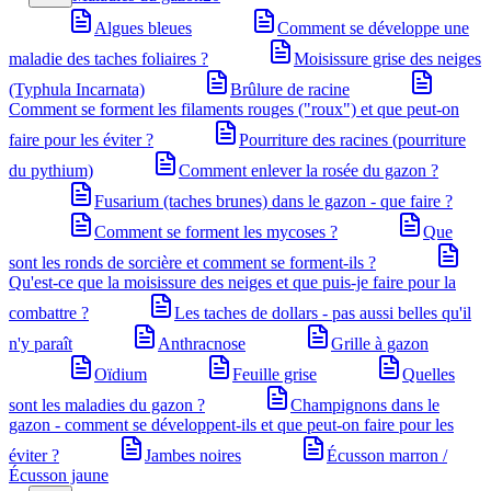
Algues bleues
Comment se développe une
maladie des taches foliaires ?
Moisissure grise des neiges
(Typhula Incarnata)
Brûlure de racine
Comment se forment les filaments rouges ("roux") et que peut-on
faire pour les éviter ?
Pourriture des racines (pourriture
du pythium)
Comment enlever la rosée du gazon ?
Fusarium (taches brunes) dans le gazon - que faire ?
Comment se forment les mycoses ?
Que
sont les ronds de sorcière et comment se forment-ils ?
Qu'est-ce que la moisissure des neiges et que puis-je faire pour la
combattre ?
Les taches de dollars - pas aussi belles qu'il
n'y paraît
Anthracnose
Grille à gazon
Oïdium
Feuille grise
Quelles
sont les maladies du gazon ?
Champignons dans le
gazon - comment se développent-ils et que peut-on faire pour les
éviter ?
Jambes noires
Écusson marron /
Écusson jaune