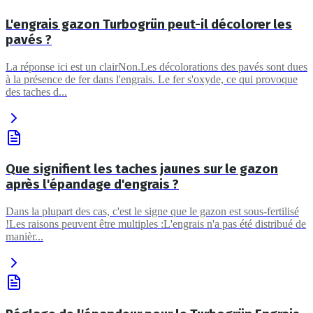
L'engrais gazon Turbogrün peut-il décolorer les
pavés ?
La réponse ici est un clairNon.Les décolorations des pavés sont dues
à la présence de fer dans l'engrais. Le fer s'oxyde, ce qui provoque
des taches d...
Que signifient les taches jaunes sur le gazon
après l'épandage d'engrais ?
Dans la plupart des cas, c'est le signe que le gazon est sous-fertilisé
!Les raisons peuvent être multiples :L'engrais n'a pas été distribué de
manièr...