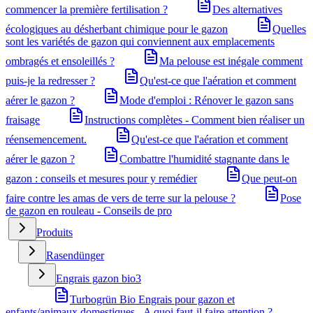
commencer la première fertilisation ?
Des alternatives
écologiques au désherbant chimique pour le gazon
Quelles
sont les variétés de gazon qui conviennent aux emplacements
ombragés et ensoleillés ?
Ma pelouse est inégale comment
puis-je la redresser ?
Qu'est-ce que l'aération et comment
aérer le gazon ?
Mode d'emploi : Rénover le gazon sans
fraisage
Instructions complètes - Comment bien réaliser un
réensemencement.
Qu'est-ce que l'aération et comment
aérer le gazon ?
Combattre l'humidité stagnante dans le
gazon : conseils et mesures pour y remédier
Que peut-on
faire contre les amas de vers de terre sur la pelouse ?
Pose
de gazon en rouleau - Conseils de pro
Produits
Rasendünger
Engrais gazon bio
3
Turbogrün Bio Engrais pour gazon et
enfants/animaux domestiques - A quoi faut-il faire attention ?