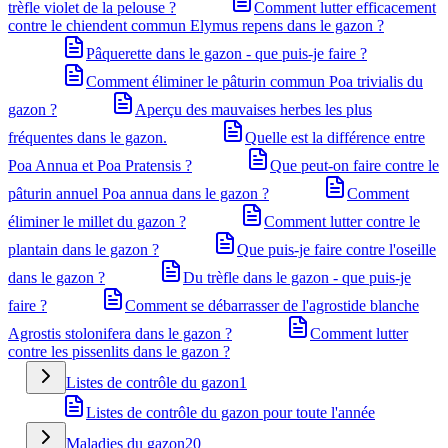
trèfle violet de la pelouse ?
Comment lutter efficacement
contre le chiendent commun Elymus repens dans le gazon ?
Pâquerette dans le gazon - que puis-je faire ?
Comment éliminer le pâturin commun Poa trivialis du
gazon ?
Aperçu des mauvaises herbes les plus
fréquentes dans le gazon.
Quelle est la différence entre
Poa Annua et Poa Pratensis ?
Que peut-on faire contre le
pâturin annuel Poa annua dans le gazon ?
Comment
éliminer le millet du gazon ?
Comment lutter contre le
plantain dans le gazon ?
Que puis-je faire contre l'oseille
dans le gazon ?
Du trèfle dans le gazon - que puis-je
faire ?
Comment se débarrasser de l'agrostide blanche
Agrostis stolonifera dans le gazon ?
Comment lutter
contre les pissenlits dans le gazon ?
Listes de contrôle du gazon
1
Listes de contrôle du gazon pour toute l'année
Maladies du gazon
20