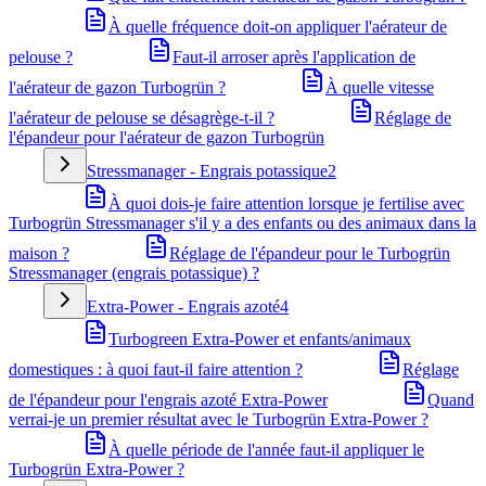
À quelle fréquence doit-on appliquer l'aérateur de
pelouse ?
Faut-il arroser après l'application de
l'aérateur de gazon Turbogrün ?
À quelle vitesse
l'aérateur de pelouse se désagrège-t-il ?
Réglage de
l'épandeur pour l'aérateur de gazon Turbogrün
Stressmanager - Engrais potassique
2
À quoi dois-je faire attention lorsque je fertilise avec
Turbogrün Stressmanager s'il y a des enfants ou des animaux dans la
maison ?
Réglage de l'épandeur pour le Turbogrün
Stressmanager (engrais potassique) ?
Extra-Power - Engrais azoté
4
Turbogreen Extra-Power et enfants/animaux
domestiques : à quoi faut-il faire attention ?
Réglage
de l'épandeur pour l'engrais azoté Extra-Power
Quand
verrai-je un premier résultat avec le Turbogrün Extra-Power ?
À quelle période de l'année faut-il appliquer le
Turbogrün Extra-Power ?