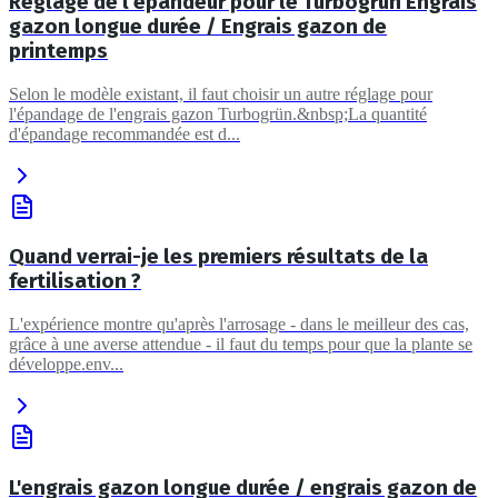
Réglage de l'épandeur pour le Turbogrün Engrais
gazon longue durée / Engrais gazon de
printemps
Selon le modèle existant, il faut choisir un autre réglage pour
l'épandage de l'engrais gazon Turbogrün.&nbsp;La quantité
d'épandage recommandée est d...
Quand verrai-je les premiers résultats de la
fertilisation ?
L'expérience montre qu'après l'arrosage - dans le meilleur des cas,
grâce à une averse attendue - il faut du temps pour que la plante se
développe.env...
L'engrais gazon longue durée / engrais gazon de