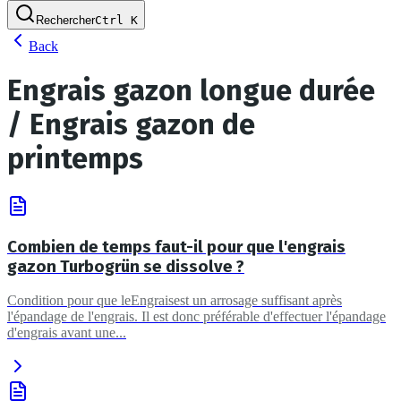
Rechercher
Ctrl
K
Back
Engrais gazon longue durée
/ Engrais gazon de
printemps
Combien de temps faut-il pour que l'engrais
gazon Turbogrün se dissolve ?
Condition pour que leEngraisest un arrosage suffisant après
l'épandage de l'engrais. Il est donc préférable d'effectuer l'épandage
d'engrais avant une...