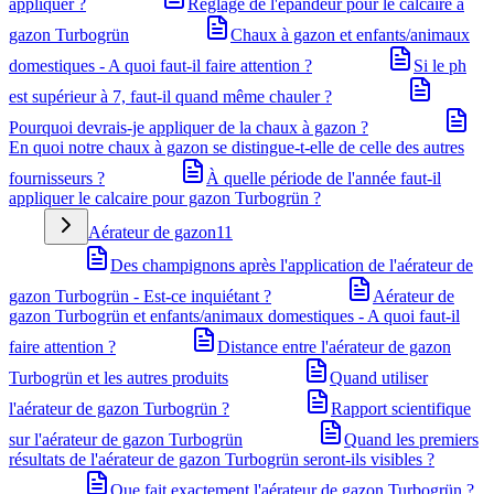
appliquer ?
Réglage de l'épandeur pour le calcaire à
gazon Turbogrün
Chaux à gazon et enfants/animaux
domestiques - A quoi faut-il faire attention ?
Si le ph
est supérieur à 7, faut-il quand même chauler ?
Pourquoi devrais-je appliquer de la chaux à gazon ?
En quoi notre chaux à gazon se distingue-t-elle de celle des autres
fournisseurs ?
À quelle période de l'année faut-il
appliquer le calcaire pour gazon Turbogrün ?
Aérateur de gazon
11
Des champignons après l'application de l'aérateur de
gazon Turbogrün - Est-ce inquiétant ?
Aérateur de
gazon Turbogrün et enfants/animaux domestiques - A quoi faut-il
faire attention ?
Distance entre l'aérateur de gazon
Turbogrün et les autres produits
Quand utiliser
l'aérateur de gazon Turbogrün ?
Rapport scientifique
sur l'aérateur de gazon Turbogrün
Quand les premiers
résultats de l'aérateur de gazon Turbogrün seront-ils visibles ?
Que fait exactement l'aérateur de gazon Turbogrün ?