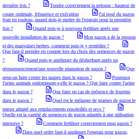
dernière fois ?
Tondre correctement la pelouse : hauteur de
coupe optimale, fréquence et exécution
J'ai posé du gazon
frais en rouleau, quand dois-je mettre de l'engrais pour la première
fois ?
Quand puis-je à nouveau fertiliser après une
nouvelle installation de gazon ?
Mon gazon a de la mousse
et des mauvaises herbes, comment puis-je y remédier ?
Que faut-il prendre en compte lors du choix des semences de gazon
?
Quand puis-je appliquer du désherbant après un
réensemencement/une nouvelle plantation de gazon ?
Que
peut-on faire contre les taupes dans le gazon ?
Pourquoi
l'urine animale endommage-t-elle le gazon ? Que faire contre l'urine
dans le gazon ?
Que faire en cas de présence de fourmis
dans le gazon ?
Quel est le mélange de graines de gazon le
mieux adapté aux emplacements ensoleillés et secs ?
Quelle est la variété de semences de gazon adaptée à une utilisation
intensive ?
Comment fertiliser correctement mon gazon ?
Dans quel ordre faut-il appliquer l'engrais pour gazon,