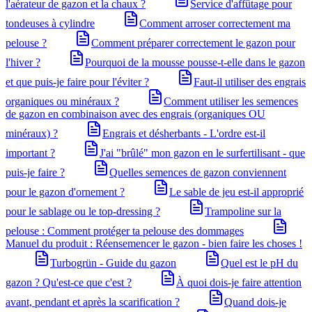
l'aérateur de gazon et la chaux ?
Service d'affûtage pour
tondeuses à cylindre
Comment arroser correctement ma
pelouse ?
Comment préparer correctement le gazon pour
l'hiver ?
Pourquoi de la mousse pousse-t-elle dans le gazon
et que puis-je faire pour l'éviter ?
Faut-il utiliser des engrais
organiques ou minéraux ?
Comment utiliser les semences
de gazon en combinaison avec des engrais (organiques OU
minéraux) ?
Engrais et désherbants - L'ordre est-il
important ?
J'ai "brûlé" mon gazon en le surfertilisant - que
puis-je faire ?
Quelles semences de gazon conviennent
pour le gazon d'ornement ?
Le sable de jeu est-il approprié
pour le sablage ou le top-dressing ?
Trampoline sur la
pelouse : Comment protéger ta pelouse des dommages
Manuel du produit : Réensemencer le gazon - bien faire les choses !
Turbogrün - Guide du gazon
Quel est le pH du
gazon ? Qu'est-ce que c'est ?
À quoi dois-je faire attention
avant, pendant et après la scarification ?
Quand dois-je