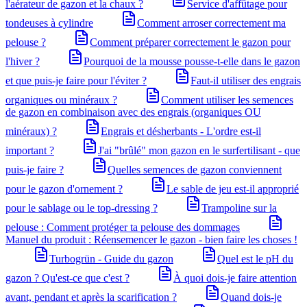
l'aérateur de gazon et la chaux ?
Service d'affûtage pour
tondeuses à cylindre
Comment arroser correctement ma
pelouse ?
Comment préparer correctement le gazon pour
l'hiver ?
Pourquoi de la mousse pousse-t-elle dans le gazon
et que puis-je faire pour l'éviter ?
Faut-il utiliser des engrais
organiques ou minéraux ?
Comment utiliser les semences
de gazon en combinaison avec des engrais (organiques OU
minéraux) ?
Engrais et désherbants - L'ordre est-il
important ?
J'ai "brûlé" mon gazon en le surfertilisant - que
puis-je faire ?
Quelles semences de gazon conviennent
pour le gazon d'ornement ?
Le sable de jeu est-il approprié
pour le sablage ou le top-dressing ?
Trampoline sur la
pelouse : Comment protéger ta pelouse des dommages
Manuel du produit : Réensemencer le gazon - bien faire les choses !
Turbogrün - Guide du gazon
Quel est le pH du
gazon ? Qu'est-ce que c'est ?
À quoi dois-je faire attention
avant, pendant et après la scarification ?
Quand dois-je