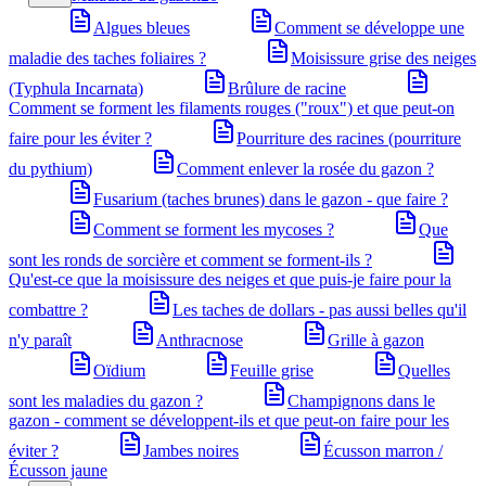
Algues bleues
Comment se développe une
maladie des taches foliaires ?
Moisissure grise des neiges
(Typhula Incarnata)
Brûlure de racine
Comment se forment les filaments rouges ("roux") et que peut-on
faire pour les éviter ?
Pourriture des racines (pourriture
du pythium)
Comment enlever la rosée du gazon ?
Fusarium (taches brunes) dans le gazon - que faire ?
Comment se forment les mycoses ?
Que
sont les ronds de sorcière et comment se forment-ils ?
Qu'est-ce que la moisissure des neiges et que puis-je faire pour la
combattre ?
Les taches de dollars - pas aussi belles qu'il
n'y paraît
Anthracnose
Grille à gazon
Oïdium
Feuille grise
Quelles
sont les maladies du gazon ?
Champignons dans le
gazon - comment se développent-ils et que peut-on faire pour les
éviter ?
Jambes noires
Écusson marron /
Écusson jaune