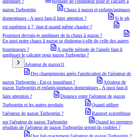
appliquer ?
Réglage de l'épandeur pour le calcaire à
gazon Turbogrün
Chaux à gazon et enfants/animaux
domestiques - A quoi faut-il faire attention ?
Si le ph
est supérieur à 7, faut-il quand même chauler ?
Pourquoi devrais-je appliquer de la chaux à gazon ?
En quoi notre chaux à gazon se distingue-t-elle de celle des autres
fournisseurs ?
À quelle période de l'année faut-il
appliquer le calcaire pour gazon Turbogrün ?
Aérateur de gazon
11
Des champignons après l'application de l'aérateur de
gazon Turbogrün - Est-ce inquiétant ?
Aérateur de
gazon Turbogrün et enfants/animaux domestiques - A quoi faut-il
faire attention ?
Distance entre l'aérateur de gazon
Turbogrün et les autres produits
Quand utiliser
l'aérateur de gazon Turbogrün ?
Rapport scientifique
sur l'aérateur de gazon Turbogrün
Quand les premiers
résultats de l'aérateur de gazon Turbogrün seront-ils visibles ?
Que fait exactement l'aérateur de gazon Turbogrün ?