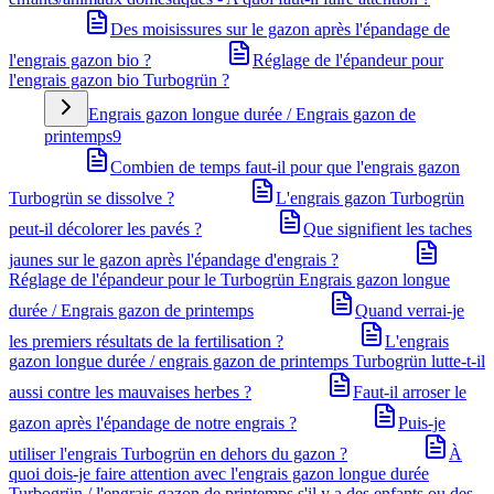
Des moisissures sur le gazon après l'épandage de
l'engrais gazon bio ?
Réglage de l'épandeur pour
l'engrais gazon bio Turbogrün ?
Engrais gazon longue durée / Engrais gazon de
printemps
9
Combien de temps faut-il pour que l'engrais gazon
Turbogrün se dissolve ?
L'engrais gazon Turbogrün
peut-il décolorer les pavés ?
Que signifient les taches
jaunes sur le gazon après l'épandage d'engrais ?
Réglage de l'épandeur pour le Turbogrün Engrais gazon longue
durée / Engrais gazon de printemps
Quand verrai-je
les premiers résultats de la fertilisation ?
L'engrais
gazon longue durée / engrais gazon de printemps Turbogrün lutte-t-il
aussi contre les mauvaises herbes ?
Faut-il arroser le
gazon après l'épandage de notre engrais ?
Puis-je
utiliser l'engrais Turbogrün en dehors du gazon ?
À
quoi dois-je faire attention avec l'engrais gazon longue durée
Turbogrün / l'engrais gazon de printemps s'il y a des enfants ou des