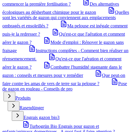
commencer la première fertilisation ?
Des alternatives
écologiques au désherbant chimique pour le gazon
Quelles
sont les variétés de gazon qui conviennent aux emplacements
ombragés et ensoleillés ?
Ma pelouse est inégale comment
puis-je la redresser ?
Qu'est-ce que l'aération et comment
aérer le gazon ?
Mode d'emploi : Rénover le gazon sans
fraisage
Instructions complètes - Comment bien réaliser un
réensemencement.
Qu'est-ce que l'aération et comment
aérer le gazon ?
Combattre l'humidité stagnante dans le
gazon : conseils et mesures pour y remédier
Que peut-on
faire contre les amas de vers de terre sur la pelouse ?
Pose
de gazon en rouleau - Conseils de pro
Produits
Rasendünger
Engrais gazon bio
3
Turbogrün Bio Engrais pour gazon et
enfants/animaux domestiques - A quoi faut-il faire attention ?