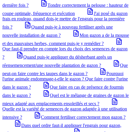
dernière fois ?
Tondre correctement la pelouse : hauteur de
coupe optimale, fréquence et exécution
J'ai posé du gazon
frais en rouleau, quand dois-je mettre de l'engrais pour la première
fois ?
Quand puis-je à nouveau fertiliser après une
nouvelle installation de gazon ?
Mon gazon a de la mousse
et des mauvaises herbes, comment puis-je y remédier ?
Que faut-il prendre en compte lors du choix des semences de gazon
?
Quand puis-je appliquer du désherbant après un
réensemencement/une nouvelle plantation de gazon ?
Que
peut-on faire contre les taupes dans le gazon ?
Pourquoi
l'urine animale endommage-t-elle le gazon ? Que faire contre l'urine
dans le gazon ?
Que faire en cas de présence de fourmis
dans le gazon ?
Quel est le mélange de graines de gazon le
mieux adapté aux emplacements ensoleillés et secs ?
Quelle est la variété de semences de gazon adaptée à une utilisation
intensive ?
Comment fertiliser correctement mon gazon ?
Dans quel ordre faut-il appliquer l'engrais pour gazon,