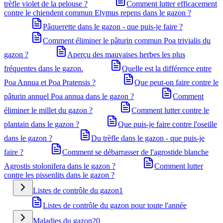
trèfle violet de la pelouse ?
Comment lutter efficacement
contre le chiendent commun Elymus repens dans le gazon ?
Pâquerette dans le gazon - que puis-je faire ?
Comment éliminer le pâturin commun Poa trivialis du
gazon ?
Aperçu des mauvaises herbes les plus
fréquentes dans le gazon.
Quelle est la différence entre
Poa Annua et Poa Pratensis ?
Que peut-on faire contre le
pâturin annuel Poa annua dans le gazon ?
Comment
éliminer le millet du gazon ?
Comment lutter contre le
plantain dans le gazon ?
Que puis-je faire contre l'oseille
dans le gazon ?
Du trèfle dans le gazon - que puis-je
faire ?
Comment se débarrasser de l'agrostide blanche
Agrostis stolonifera dans le gazon ?
Comment lutter
contre les pissenlits dans le gazon ?
Listes de contrôle du gazon
1
Listes de contrôle du gazon pour toute l'année
Maladies du gazon
20