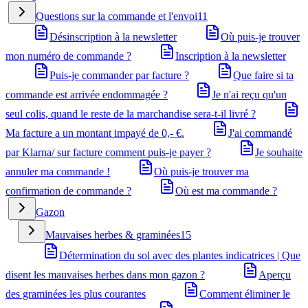
Questions sur la commande et l'envoi
11
Désinscription à la newsletter
Où puis-je trouver
mon numéro de commande ?
Inscription à la newsletter
Puis-je commander par facture ?
Que faire si ta
commande est arrivée endommagée ?
Je n'ai reçu qu'un
seul colis, quand le reste de la marchandise sera-t-il livré ?
Ma facture a un montant impayé de 0,- €.
J'ai commandé
par Klarna/ sur facture comment puis-je payer ?
Je souhaite
annuler ma commande !
Où puis-je trouver ma
confirmation de commande ?
Où est ma commande ?
Gazon
Mauvaises herbes & graminées
15
Détermination du sol avec des plantes indicatrices | Que
disent les mauvaises herbes dans mon gazon ?
Aperçu
des graminées les plus courantes
Comment éliminer le