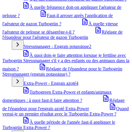
À quelle fréquence doit-on appliquer l'aérateur de
pelouse ?
Faut-il arroser après l'application de
l'aérateur de gazon Turbogrün ?
À quelle vitesse
l'aérateur de pelouse se désagrège-t-il ?
Réglage de
l'épandeur pour l'aérateur de gazon Turbogrün
Stressmanager - Engrais potassique
2
À quoi dois-je faire attention lorsque je fertilise avec
Turbogrün Stressmanager s'il y a des enfants ou des animaux dans la
maison ?
Réglage de l'épandeur pour le Turbogrün
Stressmanager (engrais potassique) ?
Extra-Power - Engrais azoté
4
Turbogreen Extra-Power et enfants/animaux
domestiques : à quoi faut-il faire attention ?
Réglage
de l'épandeur pour l'engrais azoté Extra-Power
Quand
verrai-je un premier résultat avec le Turbogrün Extra-Power ?
À quelle période de l'année faut-il appliquer le
Turbogrün Extra-Power ?