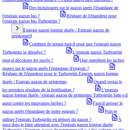
Des moisissures sur le gazon après l'épandage de
l'engrais gazon bio ?
Réglage de l'épandeur pour
l'engrais gazon bio Turbogrün ?
Engrais gazon longue durée / Engrais gazon de
printemps
9
Combien de temps faut-il pour que l'engrais gazon
Turbogrün se dissolve ?
L'engrais gazon Turbogrün
peut-il décolorer les pavés ?
Que signifient les taches
jaunes sur le gazon après l'épandage d'engrais ?
Réglage de l'épandeur pour le Turbogrün Engrais gazon longue
durée / Engrais gazon de printemps
Quand verrai-je
les premiers résultats de la fertilisation ?
L'engrais
gazon longue durée / engrais gazon de printemps Turbogrün lutte-t-il
aussi contre les mauvaises herbes ?
Faut-il arroser le
gazon après l'épandage de notre engrais ?
Puis-je
utiliser l'engrais Turbogrün en dehors du gazon ?
À
quoi dois-je faire attention avec l'engrais gazon longue durée
Turbogrün / l'engrais gazon de printemps s'il y a des enfants ou des