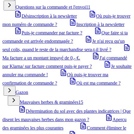
Questions sur la commande et l'envoi
11
Désinscription à la newsletter
Où puis-je trouver
mon numéro de commande ?
Inscription à la newsletter
Puis-je commander par facture ?
Que faire si ta
commande est arrivée endommagée ?
Je n'ai reçu qu'un
seul colis, quand le reste de la marchandise sera-t-il livré ?
Ma facture a un montant impayé de 0,- €.
J'ai commandé
par Klarna/ sur facture comment puis-je payer ?
Je souhaite
annuler ma commande !
Où puis-je trouver ma
confirmation de commande ?
Où est ma commande ?
Gazon
Mauvaises herbes & graminées
15
Détermination du sol avec des plantes indicatrices | Que
disent les mauvaises herbes dans mon gazon ?
Aperçu
des graminées les plus courantes
Comment éliminer le