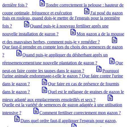
dernière fois ?
Tondre correctement la pelouse : hauteur de
coupe optimale, fréquence et exécution
J'ai posé du gazon
frais en rouleau, quand dois-je mettre de l'engrais pour la première
fois ?
Quand puis-je à nouveau fertiliser après une
nouvelle installation de gazon ?
Mon gazon a de la mousse
et des mauvaises herbes, comment puis-je y remédier ?
Que faut-il prendre en compte lors du choix des semences de gazon
?
Quand puis-je appliquer du désherbant après un
réensemencement/une nouvelle plantation de gazon ?
Que
peut-on faire contre les taupes dans le gazon ?
Pourquoi
l'urine animale endommage-t-elle le gazon ? Que faire contre l'urine
dans le gazon ?
Que faire en cas de présence de fourmis
dans le gazon ?
Quel est le mélange de graines de gazon le
mieux adapté aux emplacements ensoleillés et secs ?
Quelle est la variété de semences de gazon adaptée à une utilisation
intensive ?
Comment fertiliser correctement mon gazon ?
Dans quel ordre faut-il appliquer l'engrais pour gazon,