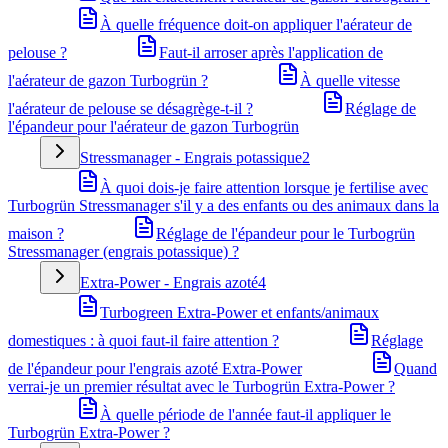
À quelle fréquence doit-on appliquer l'aérateur de
pelouse ?
Faut-il arroser après l'application de
l'aérateur de gazon Turbogrün ?
À quelle vitesse
l'aérateur de pelouse se désagrège-t-il ?
Réglage de
l'épandeur pour l'aérateur de gazon Turbogrün
Stressmanager - Engrais potassique
2
À quoi dois-je faire attention lorsque je fertilise avec
Turbogrün Stressmanager s'il y a des enfants ou des animaux dans la
maison ?
Réglage de l'épandeur pour le Turbogrün
Stressmanager (engrais potassique) ?
Extra-Power - Engrais azoté
4
Turbogreen Extra-Power et enfants/animaux
domestiques : à quoi faut-il faire attention ?
Réglage
de l'épandeur pour l'engrais azoté Extra-Power
Quand
verrai-je un premier résultat avec le Turbogrün Extra-Power ?
À quelle période de l'année faut-il appliquer le
Turbogrün Extra-Power ?