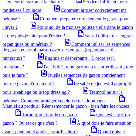
l'aérateur de gazon et la chaux ?
Service d'affûtage pour
tondeuses à cylindre
Comment arroser correctement ma
pelouse ?
Comment préparer correctement le gazon pour
l'hiver ?
Pourquoi de la mousse pousse-t-elle dans le gazon
et que puis-je faire pour l'éviter ?
Faut-il utiliser des engrais
organiques ou minéraux ?
Comment utiliser les semences
de gazon en combinaison avec des engrais (organiques OU
minéraux) ?
Engrais et désherbants - L'ordre est-il
important ?
J'ai "brûlé" mon gazon en le surfertilisant - que
puis-je faire ?
Quelles semences de gazon conviennent
pour le gazon d'ornement ?
Le sable de jeu est-il approprié
pour le sablage ou le top-dressing ?
Trampoline sur la
pelouse : Comment protéger ta pelouse des dommages
Manuel du produit : Réensemencer le gazon - bien faire les choses !
Turbogrün - Guide du gazon
Quel est le pH du
gazon ? Qu'est-ce que c'est ?
À quoi dois-je faire attention
avant, pendant et après la scarification ?
Quand dois-je