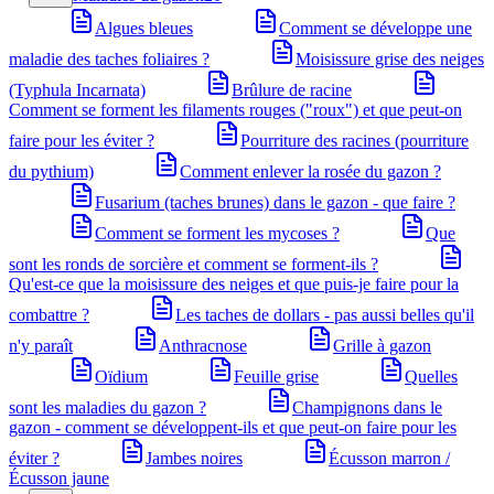
Algues bleues
Comment se développe une
maladie des taches foliaires ?
Moisissure grise des neiges
(Typhula Incarnata)
Brûlure de racine
Comment se forment les filaments rouges ("roux") et que peut-on
faire pour les éviter ?
Pourriture des racines (pourriture
du pythium)
Comment enlever la rosée du gazon ?
Fusarium (taches brunes) dans le gazon - que faire ?
Comment se forment les mycoses ?
Que
sont les ronds de sorcière et comment se forment-ils ?
Qu'est-ce que la moisissure des neiges et que puis-je faire pour la
combattre ?
Les taches de dollars - pas aussi belles qu'il
n'y paraît
Anthracnose
Grille à gazon
Oïdium
Feuille grise
Quelles
sont les maladies du gazon ?
Champignons dans le
gazon - comment se développent-ils et que peut-on faire pour les
éviter ?
Jambes noires
Écusson marron /
Écusson jaune