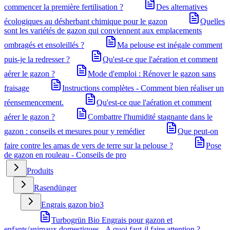
commencer la première fertilisation ?
Des alternatives
écologiques au désherbant chimique pour le gazon
Quelles
sont les variétés de gazon qui conviennent aux emplacements
ombragés et ensoleillés ?
Ma pelouse est inégale comment
puis-je la redresser ?
Qu'est-ce que l'aération et comment
aérer le gazon ?
Mode d'emploi : Rénover le gazon sans
fraisage
Instructions complètes - Comment bien réaliser un
réensemencement.
Qu'est-ce que l'aération et comment
aérer le gazon ?
Combattre l'humidité stagnante dans le
gazon : conseils et mesures pour y remédier
Que peut-on
faire contre les amas de vers de terre sur la pelouse ?
Pose
de gazon en rouleau - Conseils de pro
Produits
Rasendünger
Engrais gazon bio
3
Turbogrün Bio Engrais pour gazon et
enfants/animaux domestiques - A quoi faut-il faire attention ?