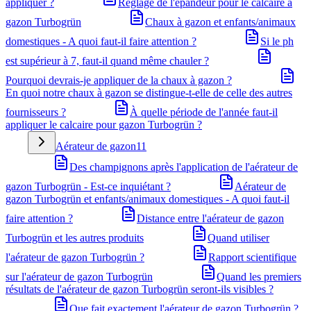
appliquer ?
Réglage de l'épandeur pour le calcaire à
gazon Turbogrün
Chaux à gazon et enfants/animaux
domestiques - A quoi faut-il faire attention ?
Si le ph
est supérieur à 7, faut-il quand même chauler ?
Pourquoi devrais-je appliquer de la chaux à gazon ?
En quoi notre chaux à gazon se distingue-t-elle de celle des autres
fournisseurs ?
À quelle période de l'année faut-il
appliquer le calcaire pour gazon Turbogrün ?
Aérateur de gazon
11
Des champignons après l'application de l'aérateur de
gazon Turbogrün - Est-ce inquiétant ?
Aérateur de
gazon Turbogrün et enfants/animaux domestiques - A quoi faut-il
faire attention ?
Distance entre l'aérateur de gazon
Turbogrün et les autres produits
Quand utiliser
l'aérateur de gazon Turbogrün ?
Rapport scientifique
sur l'aérateur de gazon Turbogrün
Quand les premiers
résultats de l'aérateur de gazon Turbogrün seront-ils visibles ?
Que fait exactement l'aérateur de gazon Turbogrün ?