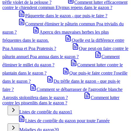
trèfle violet de la pelouse ?
Comment lutter efficacement
contre le chiendent commun Elymus repens dans le gazon ?
Pâquerette dans le gazon - que puis-je faire ?
Comment éliminer le pâturin commun Poa trivialis du
gazon ?
Aperçu des mauvaises herbes les plus
fréquentes dans le gazon.
Quelle est la différence entre
Poa Annua et Poa Pratensis ?
Que peut-on faire contre le
pâturin annuel Poa annua dans le gazon ?
Comment
éliminer le millet du gazon ?
Comment lutter contre le
plantain dans le gazon ?
Que puis-je faire contre l'oseille
dans le gazon ?
Du trèfle dans le gazon - que puis-je
faire ?
Comment se débarrasser de l'agrostide blanche
Agrostis stolonifera dans le gazon ?
Comment lutter
contre les pissenlits dans le gazon ?
Listes de contrôle du gazon
1
Listes de contrôle du gazon pour toute l'année
Maladies du gazon
20