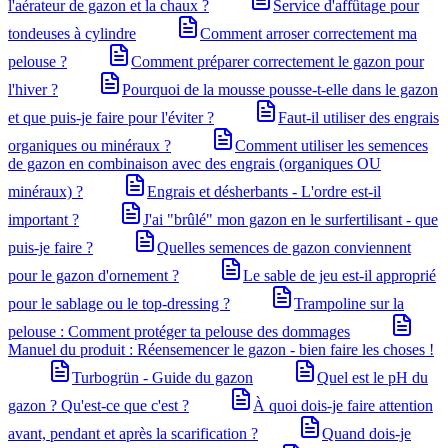
l'aérateur de gazon et la chaux ?
Service d'affûtage pour
tondeuses à cylindre
Comment arroser correctement ma
pelouse ?
Comment préparer correctement le gazon pour
l'hiver ?
Pourquoi de la mousse pousse-t-elle dans le gazon
et que puis-je faire pour l'éviter ?
Faut-il utiliser des engrais
organiques ou minéraux ?
Comment utiliser les semences
de gazon en combinaison avec des engrais (organiques OU
minéraux) ?
Engrais et désherbants - L'ordre est-il
important ?
J'ai "brûlé" mon gazon en le surfertilisant - que
puis-je faire ?
Quelles semences de gazon conviennent
pour le gazon d'ornement ?
Le sable de jeu est-il approprié
pour le sablage ou le top-dressing ?
Trampoline sur la
pelouse : Comment protéger ta pelouse des dommages
Manuel du produit : Réensemencer le gazon - bien faire les choses !
Turbogrün - Guide du gazon
Quel est le pH du
gazon ? Qu'est-ce que c'est ?
À quoi dois-je faire attention
avant, pendant et après la scarification ?
Quand dois-je