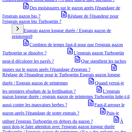
Des moisissures sur le gazon après l'épandage de
l'engrais gazon bio ?
Réglage de l'épandeur pour
l'engrais gazon bio Turbogrün ?
Engrais gazon longue durée / Engrais gazon de
printemps
9
Combien de temps faut-il pour que l'engrais gazon
Turbogrün se dissolve ?
L'engrais gazon Turbogrün
peut-il décolorer les pavés ?
Que signifient les taches
jaunes sur le gazon après l'épandage d'engrais ?
Réglage de l'épandeur pour le Turbogrün Engrais gazon longue
durée / Engrais gazon de printemps
Quand verrai-je
les premiers résultats de la fertilisation ?
L'engrais
gazon longue durée / engrais gazon de printemps Turbogrün lutte-t-il
aussi contre les mauvaises herbes ?
Faut-il arroser le
gazon après l'épandage de notre engrais ?
Puis-je
utiliser l'engrais Turbogrün en dehors du gazon ?
À
quoi dois-je faire attention avec l'engrais gazon longue durée
Turbogrün / l'engrais gazon de printemps s'il y a des enfants ou des