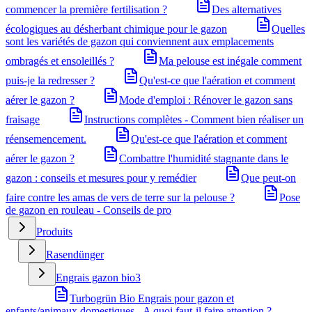
commencer la première fertilisation ?
Des alternatives
écologiques au désherbant chimique pour le gazon
Quelles
sont les variétés de gazon qui conviennent aux emplacements
ombragés et ensoleillés ?
Ma pelouse est inégale comment
puis-je la redresser ?
Qu'est-ce que l'aération et comment
aérer le gazon ?
Mode d'emploi : Rénover le gazon sans
fraisage
Instructions complètes - Comment bien réaliser un
réensemencement.
Qu'est-ce que l'aération et comment
aérer le gazon ?
Combattre l'humidité stagnante dans le
gazon : conseils et mesures pour y remédier
Que peut-on
faire contre les amas de vers de terre sur la pelouse ?
Pose
de gazon en rouleau - Conseils de pro
Produits
Rasendünger
Engrais gazon bio
3
Turbogrün Bio Engrais pour gazon et
enfants/animaux domestiques - A quoi faut-il faire attention ?