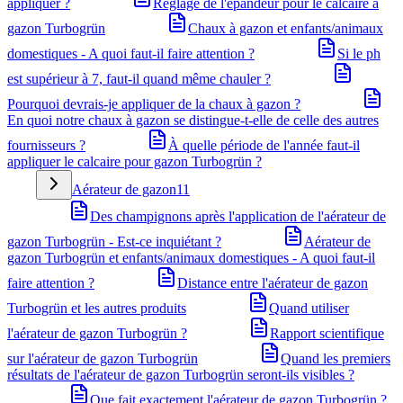
appliquer ?
Réglage de l'épandeur pour le calcaire à
gazon Turbogrün
Chaux à gazon et enfants/animaux
domestiques - A quoi faut-il faire attention ?
Si le ph
est supérieur à 7, faut-il quand même chauler ?
Pourquoi devrais-je appliquer de la chaux à gazon ?
En quoi notre chaux à gazon se distingue-t-elle de celle des autres
fournisseurs ?
À quelle période de l'année faut-il
appliquer le calcaire pour gazon Turbogrün ?
Aérateur de gazon
11
Des champignons après l'application de l'aérateur de
gazon Turbogrün - Est-ce inquiétant ?
Aérateur de
gazon Turbogrün et enfants/animaux domestiques - A quoi faut-il
faire attention ?
Distance entre l'aérateur de gazon
Turbogrün et les autres produits
Quand utiliser
l'aérateur de gazon Turbogrün ?
Rapport scientifique
sur l'aérateur de gazon Turbogrün
Quand les premiers
résultats de l'aérateur de gazon Turbogrün seront-ils visibles ?
Que fait exactement l'aérateur de gazon Turbogrün ?