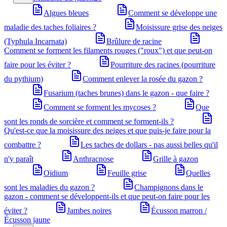
Algues bleues
Comment se développe une
maladie des taches foliaires ?
Moisissure grise des neiges
(Typhula Incarnata)
Brûlure de racine
Comment se forment les filaments rouges ("roux") et que peut-on
faire pour les éviter ?
Pourriture des racines (pourriture
du pythium)
Comment enlever la rosée du gazon ?
Fusarium (taches brunes) dans le gazon - que faire ?
Comment se forment les mycoses ?
Que
sont les ronds de sorcière et comment se forment-ils ?
Qu'est-ce que la moisissure des neiges et que puis-je faire pour la
combattre ?
Les taches de dollars - pas aussi belles qu'il
n'y paraît
Anthracnose
Grille à gazon
Oïdium
Feuille grise
Quelles
sont les maladies du gazon ?
Champignons dans le
gazon - comment se développent-ils et que peut-on faire pour les
éviter ?
Jambes noires
Écusson marron /
Écusson jaune