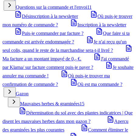
Questions sur la commande et l'envoi
11
Désinscription à la newsletter
Où puis-je trouver
mon numéro de commande ?
Inscription à la newsletter
Puis-je commander par facture ?
Que faire si ta
commande est arrivée endommagée ?
Je n'ai reçu qu'un
seul colis, quand le reste de la marchandise sera-t-il livré ?
Ma facture a un montant impayé de 0,- €.
J'ai commandé
par Klarna/ sur facture comment puis-je payer ?
Je souhaite
annuler ma commande !
Où puis-je trouver ma
confirmation de commande ?
Où est ma commande ?
Gazon
Mauvaises herbes & graminées
15
Détermination du sol avec des plantes indicatrices | Que
disent les mauvaises herbes dans mon gazon ?
Aperçu
des graminées les plus courantes
Comment éliminer le