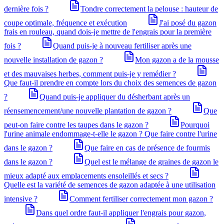
dernière fois ?
Tondre correctement la pelouse : hauteur de
coupe optimale, fréquence et exécution
J'ai posé du gazon
frais en rouleau, quand dois-je mettre de l'engrais pour la première
fois ?
Quand puis-je à nouveau fertiliser après une
nouvelle installation de gazon ?
Mon gazon a de la mousse
et des mauvaises herbes, comment puis-je y remédier ?
Que faut-il prendre en compte lors du choix des semences de gazon
?
Quand puis-je appliquer du désherbant après un
réensemencement/une nouvelle plantation de gazon ?
Que
peut-on faire contre les taupes dans le gazon ?
Pourquoi
l'urine animale endommage-t-elle le gazon ? Que faire contre l'urine
dans le gazon ?
Que faire en cas de présence de fourmis
dans le gazon ?
Quel est le mélange de graines de gazon le
mieux adapté aux emplacements ensoleillés et secs ?
Quelle est la variété de semences de gazon adaptée à une utilisation
intensive ?
Comment fertiliser correctement mon gazon ?
Dans quel ordre faut-il appliquer l'engrais pour gazon,