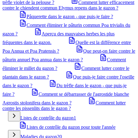
trèfle violet de la pelouse ?
Comment lutter efficacement
contre le chiendent commun Elymus repens dans le gazon ?
Pâquerette dans le gazon - que puis-je faire ?
Comment éliminer le pâturin commun Poa trivialis du
gazon ?
Aperçu des mauvaises herbes les plus
fréquentes dans le gazon.
Quelle est la différence entre
Poa Annua et Poa Pratensis ?
Que peut-on faire contre le
pâturin annuel Poa annua dans le gazon ?
Comment
éliminer le millet du gazon ?
Comment lutter contre le
plantain dans le gazon ?
Que puis-je faire contre l'oseille
dans le gazon ?
Du trèfle dans le gazon - que puis-je
faire ?
Comment se débarrasser de l'agrostide blanche
Agrostis stolonifera dans le gazon ?
Comment lutter
contre les pissenlits dans le gazon ?
Listes de contrôle du gazon
1
Listes de contrôle du gazon pour toute l'année
Maladies du gazon
20