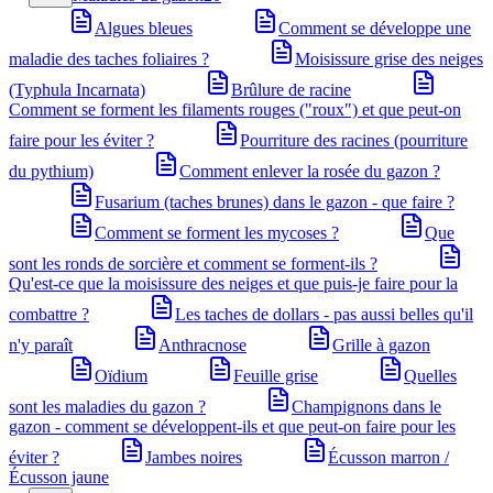
Algues bleues
Comment se développe une
maladie des taches foliaires ?
Moisissure grise des neiges
(Typhula Incarnata)
Brûlure de racine
Comment se forment les filaments rouges ("roux") et que peut-on
faire pour les éviter ?
Pourriture des racines (pourriture
du pythium)
Comment enlever la rosée du gazon ?
Fusarium (taches brunes) dans le gazon - que faire ?
Comment se forment les mycoses ?
Que
sont les ronds de sorcière et comment se forment-ils ?
Qu'est-ce que la moisissure des neiges et que puis-je faire pour la
combattre ?
Les taches de dollars - pas aussi belles qu'il
n'y paraît
Anthracnose
Grille à gazon
Oïdium
Feuille grise
Quelles
sont les maladies du gazon ?
Champignons dans le
gazon - comment se développent-ils et que peut-on faire pour les
éviter ?
Jambes noires
Écusson marron /
Écusson jaune