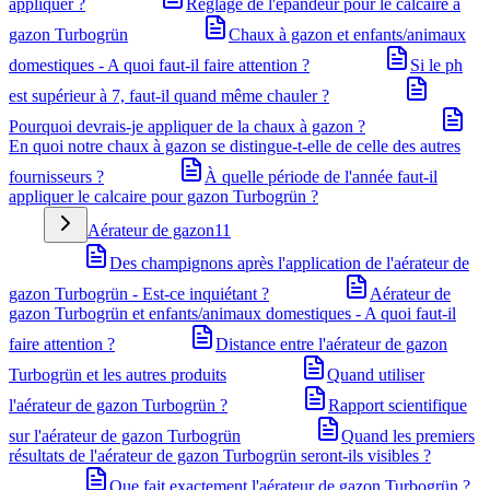
appliquer ?
Réglage de l'épandeur pour le calcaire à
gazon Turbogrün
Chaux à gazon et enfants/animaux
domestiques - A quoi faut-il faire attention ?
Si le ph
est supérieur à 7, faut-il quand même chauler ?
Pourquoi devrais-je appliquer de la chaux à gazon ?
En quoi notre chaux à gazon se distingue-t-elle de celle des autres
fournisseurs ?
À quelle période de l'année faut-il
appliquer le calcaire pour gazon Turbogrün ?
Aérateur de gazon
11
Des champignons après l'application de l'aérateur de
gazon Turbogrün - Est-ce inquiétant ?
Aérateur de
gazon Turbogrün et enfants/animaux domestiques - A quoi faut-il
faire attention ?
Distance entre l'aérateur de gazon
Turbogrün et les autres produits
Quand utiliser
l'aérateur de gazon Turbogrün ?
Rapport scientifique
sur l'aérateur de gazon Turbogrün
Quand les premiers
résultats de l'aérateur de gazon Turbogrün seront-ils visibles ?
Que fait exactement l'aérateur de gazon Turbogrün ?