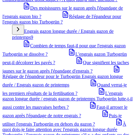
Des moisissures sur le gazon après l'épandage de
l'engrais gazon bio ?
Réglage de l'épandeur pour
l'engrais gazon bio Turbogrün ?
Engrais gazon longue durée / Engrais gazon de
printemps
9
Combien de temps faut-il pour que l'engrais gazon
Turbogrün se dissolve ?
L'engrais gazon Turbogrün
peut-il décolorer les pavés ?
Que signifient les taches
jaunes sur le gazon après l'épandage d'engrais ?
Réglage de l'épandeur pour le Turbogrün Engrais gazon longue
durée / Engrais gazon de printemps
Quand verrai-je
les premiers résultats de la fertilisation ?
L'engrais
gazon longue durée / engrais gazon de printemps Turbogrün lutte-t-il
aussi contre les mauvaises herbes ?
Faut-il arroser le
gazon après l'épandage de notre engrais ?
Puis-je
utiliser l'engrais Turbogrün en dehors du gazon ?
À
quoi dois-je faire attention avec l'engrais gazon longue durée
Turbogrün / l'engrais gazon de printemps s'il y a des enfants ou des