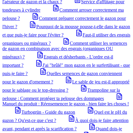
l'aérateur de gazon et la chaux ?
Service d'affûtage pour
tondeuses à cylindre
Comment arroser correctement ma
pelouse ?
Comment préparer correctement le gazon pour
l'hiver ?
Pourquoi de la mousse pousse-t-elle dans le gazon
et que puis-je faire pour l'éviter ?
Faut-il utiliser des engrais
organiques ou minéraux ?
Comment utiliser les semences
de gazon en combinaison avec des engrais (organiques OU
minéraux) ?
Engrais et désherbants - L'ordre est-il
important ?
J'ai "brûlé" mon gazon en le surfertilisant - que
puis-je faire ?
Quelles semences de gazon conviennent
pour le gazon d'ornement ?
Le sable de jeu est-il approprié
pour le sablage ou le top-dressing ?
Trampoline sur la
pelouse : Comment protéger ta pelouse des dommages
Manuel du produit : Réensemencer le gazon - bien faire les choses !
Turbogrün - Guide du gazon
Quel est le pH du
gazon ? Qu'est-ce que c'est ?
À quoi dois-je faire attention
avant, pendant et après la scarification ?
Quand dois-je