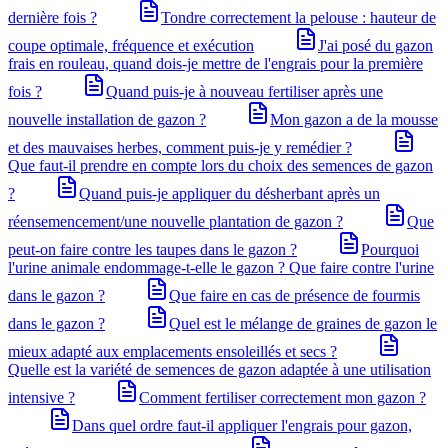
dernière fois ?
Tondre correctement la pelouse : hauteur de
coupe optimale, fréquence et exécution
J'ai posé du gazon
frais en rouleau, quand dois-je mettre de l'engrais pour la première
fois ?
Quand puis-je à nouveau fertiliser après une
nouvelle installation de gazon ?
Mon gazon a de la mousse
et des mauvaises herbes, comment puis-je y remédier ?
Que faut-il prendre en compte lors du choix des semences de gazon
?
Quand puis-je appliquer du désherbant après un
réensemencement/une nouvelle plantation de gazon ?
Que
peut-on faire contre les taupes dans le gazon ?
Pourquoi
l'urine animale endommage-t-elle le gazon ? Que faire contre l'urine
dans le gazon ?
Que faire en cas de présence de fourmis
dans le gazon ?
Quel est le mélange de graines de gazon le
mieux adapté aux emplacements ensoleillés et secs ?
Quelle est la variété de semences de gazon adaptée à une utilisation
intensive ?
Comment fertiliser correctement mon gazon ?
Dans quel ordre faut-il appliquer l'engrais pour gazon,