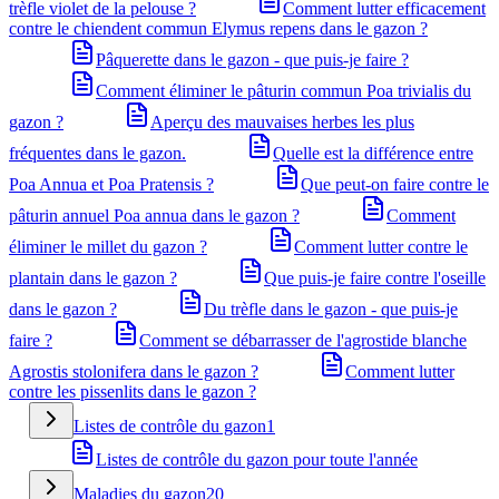
trèfle violet de la pelouse ?
Comment lutter efficacement
contre le chiendent commun Elymus repens dans le gazon ?
Pâquerette dans le gazon - que puis-je faire ?
Comment éliminer le pâturin commun Poa trivialis du
gazon ?
Aperçu des mauvaises herbes les plus
fréquentes dans le gazon.
Quelle est la différence entre
Poa Annua et Poa Pratensis ?
Que peut-on faire contre le
pâturin annuel Poa annua dans le gazon ?
Comment
éliminer le millet du gazon ?
Comment lutter contre le
plantain dans le gazon ?
Que puis-je faire contre l'oseille
dans le gazon ?
Du trèfle dans le gazon - que puis-je
faire ?
Comment se débarrasser de l'agrostide blanche
Agrostis stolonifera dans le gazon ?
Comment lutter
contre les pissenlits dans le gazon ?
Listes de contrôle du gazon
1
Listes de contrôle du gazon pour toute l'année
Maladies du gazon
20