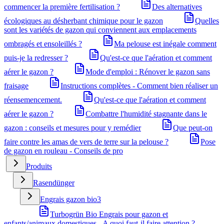
commencer la première fertilisation ?
Des alternatives
écologiques au désherbant chimique pour le gazon
Quelles
sont les variétés de gazon qui conviennent aux emplacements
ombragés et ensoleillés ?
Ma pelouse est inégale comment
puis-je la redresser ?
Qu'est-ce que l'aération et comment
aérer le gazon ?
Mode d'emploi : Rénover le gazon sans
fraisage
Instructions complètes - Comment bien réaliser un
réensemencement.
Qu'est-ce que l'aération et comment
aérer le gazon ?
Combattre l'humidité stagnante dans le
gazon : conseils et mesures pour y remédier
Que peut-on
faire contre les amas de vers de terre sur la pelouse ?
Pose
de gazon en rouleau - Conseils de pro
Produits
Rasendünger
Engrais gazon bio
3
Turbogrün Bio Engrais pour gazon et
enfants/animaux domestiques - A quoi faut-il faire attention ?