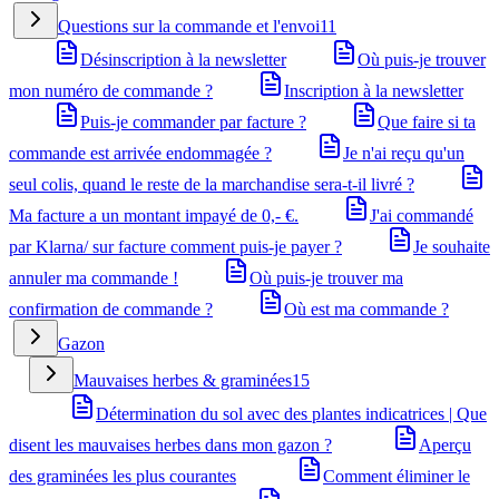
Questions sur la commande et l'envoi
11
Désinscription à la newsletter
Où puis-je trouver
mon numéro de commande ?
Inscription à la newsletter
Puis-je commander par facture ?
Que faire si ta
commande est arrivée endommagée ?
Je n'ai reçu qu'un
seul colis, quand le reste de la marchandise sera-t-il livré ?
Ma facture a un montant impayé de 0,- €.
J'ai commandé
par Klarna/ sur facture comment puis-je payer ?
Je souhaite
annuler ma commande !
Où puis-je trouver ma
confirmation de commande ?
Où est ma commande ?
Gazon
Mauvaises herbes & graminées
15
Détermination du sol avec des plantes indicatrices | Que
disent les mauvaises herbes dans mon gazon ?
Aperçu
des graminées les plus courantes
Comment éliminer le