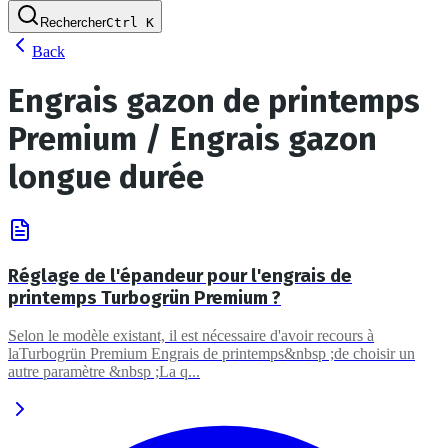
Rechercher
Ctrl
K
Back
Engrais gazon de printemps
Premium / Engrais gazon
longue durée
Réglage de l'épandeur pour l'engrais de
printemps Turbogrün Premium ?
Selon le modèle existant, il est nécessaire d'avoir recours à
laTurbogrün Premium Engrais de printemps&nbsp ;de choisir un
autre paramètre &nbsp ;La q...