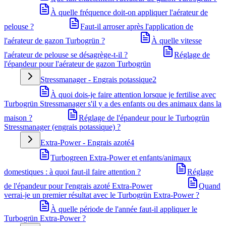
À quelle fréquence doit-on appliquer l'aérateur de
pelouse ?
Faut-il arroser après l'application de
l'aérateur de gazon Turbogrün ?
À quelle vitesse
l'aérateur de pelouse se désagrège-t-il ?
Réglage de
l'épandeur pour l'aérateur de gazon Turbogrün
Stressmanager - Engrais potassique
2
À quoi dois-je faire attention lorsque je fertilise avec
Turbogrün Stressmanager s'il y a des enfants ou des animaux dans la
maison ?
Réglage de l'épandeur pour le Turbogrün
Stressmanager (engrais potassique) ?
Extra-Power - Engrais azoté
4
Turbogreen Extra-Power et enfants/animaux
domestiques : à quoi faut-il faire attention ?
Réglage
de l'épandeur pour l'engrais azoté Extra-Power
Quand
verrai-je un premier résultat avec le Turbogrün Extra-Power ?
À quelle période de l'année faut-il appliquer le
Turbogrün Extra-Power ?