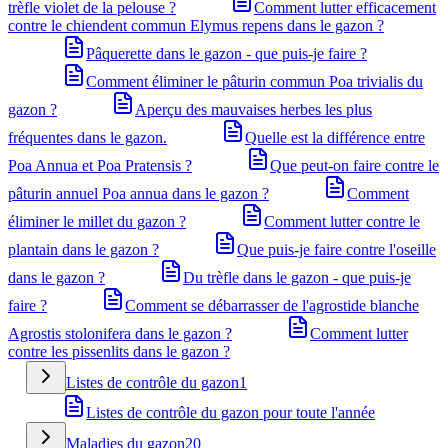
trèfle violet de la pelouse ?
Comment lutter efficacement
contre le chiendent commun Elymus repens dans le gazon ?
Pâquerette dans le gazon - que puis-je faire ?
Comment éliminer le pâturin commun Poa trivialis du
gazon ?
Aperçu des mauvaises herbes les plus
fréquentes dans le gazon.
Quelle est la différence entre
Poa Annua et Poa Pratensis ?
Que peut-on faire contre le
pâturin annuel Poa annua dans le gazon ?
Comment
éliminer le millet du gazon ?
Comment lutter contre le
plantain dans le gazon ?
Que puis-je faire contre l'oseille
dans le gazon ?
Du trèfle dans le gazon - que puis-je
faire ?
Comment se débarrasser de l'agrostide blanche
Agrostis stolonifera dans le gazon ?
Comment lutter
contre les pissenlits dans le gazon ?
Listes de contrôle du gazon
1
Listes de contrôle du gazon pour toute l'année
Maladies du gazon
20