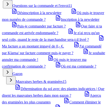
Questions sur la commande et l'envoi
11
Désinscription à la newsletter
Où puis-je trouver
mon numéro de commande ?
Inscription à la newsletter
Puis-je commander par facture ?
Que faire si ta
commande est arrivée endommagée ?
Je n'ai reçu qu'un
seul colis, quand le reste de la marchandise sera-t-il livré ?
Ma facture a un montant impayé de 0,- €.
J'ai commandé
par Klarna/ sur facture comment puis-je payer ?
Je souhaite
annuler ma commande !
Où puis-je trouver ma
confirmation de commande ?
Où est ma commande ?
Gazon
Mauvaises herbes & graminées
15
Détermination du sol avec des plantes indicatrices | Que
disent les mauvaises herbes dans mon gazon ?
Aperçu
des graminées les plus courantes
Comment éliminer le