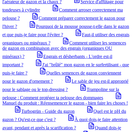
l'aérateur de gazon et la chaux ?
Service d'affûtage pour
tondeuses à cylindre
Comment arroser correctement ma
pelouse ?
Comment préparer correctement le gazon pour
l'hiver ?
Pourquoi de la mousse pousse-t-elle dans le gazon
et que puis-je faire pour l'éviter ?
Faut-il utiliser des engrais
organiques ou minéraux ?
Comment utiliser les semences
de gazon en combinaison avec des engrais (organiques OU
minéraux) ?
Engrais et désherbants - L'ordre est-il
important ?
J'ai "brûlé" mon gazon en le surfertilisant - que
puis-je faire ?
Quelles semences de gazon conviennent
pour le gazon d'ornement ?
Le sable de jeu est-il approprié
pour le sablage ou le top-dressing ?
Trampoline sur la
pelouse : Comment protéger ta pelouse des dommages
Manuel du produit : Réensemencer le gazon - bien faire les choses !
Turbogrün - Guide du gazon
Quel est le pH du
gazon ? Qu'est-ce que c'est ?
À quoi dois-je faire attention
avant, pendant et après la scarification ?
Quand dois-je