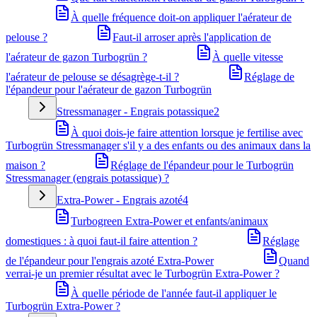
À quelle fréquence doit-on appliquer l'aérateur de
pelouse ?
Faut-il arroser après l'application de
l'aérateur de gazon Turbogrün ?
À quelle vitesse
l'aérateur de pelouse se désagrège-t-il ?
Réglage de
l'épandeur pour l'aérateur de gazon Turbogrün
Stressmanager - Engrais potassique
2
À quoi dois-je faire attention lorsque je fertilise avec
Turbogrün Stressmanager s'il y a des enfants ou des animaux dans la
maison ?
Réglage de l'épandeur pour le Turbogrün
Stressmanager (engrais potassique) ?
Extra-Power - Engrais azoté
4
Turbogreen Extra-Power et enfants/animaux
domestiques : à quoi faut-il faire attention ?
Réglage
de l'épandeur pour l'engrais azoté Extra-Power
Quand
verrai-je un premier résultat avec le Turbogrün Extra-Power ?
À quelle période de l'année faut-il appliquer le
Turbogrün Extra-Power ?