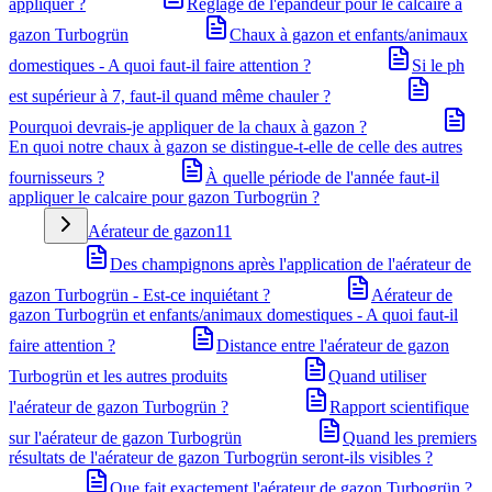
appliquer ?
Réglage de l'épandeur pour le calcaire à
gazon Turbogrün
Chaux à gazon et enfants/animaux
domestiques - A quoi faut-il faire attention ?
Si le ph
est supérieur à 7, faut-il quand même chauler ?
Pourquoi devrais-je appliquer de la chaux à gazon ?
En quoi notre chaux à gazon se distingue-t-elle de celle des autres
fournisseurs ?
À quelle période de l'année faut-il
appliquer le calcaire pour gazon Turbogrün ?
Aérateur de gazon
11
Des champignons après l'application de l'aérateur de
gazon Turbogrün - Est-ce inquiétant ?
Aérateur de
gazon Turbogrün et enfants/animaux domestiques - A quoi faut-il
faire attention ?
Distance entre l'aérateur de gazon
Turbogrün et les autres produits
Quand utiliser
l'aérateur de gazon Turbogrün ?
Rapport scientifique
sur l'aérateur de gazon Turbogrün
Quand les premiers
résultats de l'aérateur de gazon Turbogrün seront-ils visibles ?
Que fait exactement l'aérateur de gazon Turbogrün ?