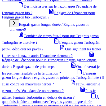
Des moisissures sur le gazon après l'épandage de
l'engrais gazon bio ?
Réglage de l'épandeur pour
l'engrais gazon bio Turbogrün ?
Engrais gazon longue durée / Engrais gazon de
printemps
9
Combien de temps faut-il pour que l'engrais gazon
Turbogrün se dissolve ?
L'engrais gazon Turbogrün
peut-il décolorer les pavés ?
Que signifient les taches
jaunes sur le gazon après l'épandage d'engrais ?
Réglage de l'épandeur pour le Turbogrün Engrais gazon longue
durée / Engrais gazon de printemps
Quand verrai-je
les premiers résultats de la fertilisation ?
L'engrais
gazon longue durée / engrais gazon de printemps Turbogrün lutte-t-il
aussi contre les mauvaises herbes ?
Faut-il arroser le
gazon après l'épandage de notre engrais ?
Puis-je
utiliser l'engrais Turbogrün en dehors du gazon ?
À
quoi dois-je faire attention avec l'engrais gazon longue durée
Turbogrün / l'engrais gazon de printemps s'il y a des enfants ou des