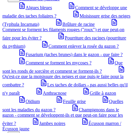
Algues bleues
Comment se développe une
maladie des taches foliaires ?
Moisissure grise des neiges
(Typhula Incarnata)
Brûlure de racine
Comment se forment les filaments rouges ("roux") et que peut-on
faire pour les éviter ?
Pourriture des racines (pourriture
du pythium)
Comment enlever la rosée du gazon ?
Fusarium (taches brunes) dans le gazon - que faire ?
Comment se forment les mycoses ?
Que
sont les ronds de sorcière et comment se forment-ils ?
Qu'est-ce que la moisissure des neiges et que puis-je faire pour la
combattre ?
Les taches de dollars - pas aussi belles qu'il
n'y paraît
Anthracnose
Grille à gazon
Oïdium
Feuille grise
Quelles
sont les maladies du gazon ?
Champignons dans le
gazon - comment se développent-ils et que peut-on faire pour les
éviter ?
Jambes noires
Écusson marron /
Écusson jaune