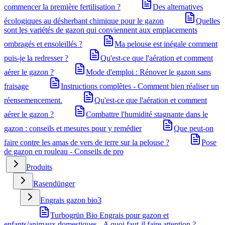
commencer la première fertilisation ?
Des alternatives
écologiques au désherbant chimique pour le gazon
Quelles
sont les variétés de gazon qui conviennent aux emplacements
ombragés et ensoleillés ?
Ma pelouse est inégale comment
puis-je la redresser ?
Qu'est-ce que l'aération et comment
aérer le gazon ?
Mode d'emploi : Rénover le gazon sans
fraisage
Instructions complètes - Comment bien réaliser un
réensemencement.
Qu'est-ce que l'aération et comment
aérer le gazon ?
Combattre l'humidité stagnante dans le
gazon : conseils et mesures pour y remédier
Que peut-on
faire contre les amas de vers de terre sur la pelouse ?
Pose
de gazon en rouleau - Conseils de pro
Produits
Rasendünger
Engrais gazon bio
3
Turbogrün Bio Engrais pour gazon et
enfants/animaux domestiques - A quoi faut-il faire attention ?