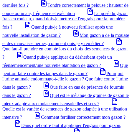
dernière fois ?
Tondre correctement la pelouse : hauteur de
coupe optimale, fréquence et exécution
J'ai posé du gazon
frais en rouleau, quand dois-je mettre de l'engrais pour la première
fois ?
Quand puis-je à nouveau fertiliser après une
nouvelle installation de gazon ?
Mon gazon a de la mousse
et des mauvaises herbes, comment puis-je y remédier ?
Que faut-il prendre en compte lors du choix des semences de gazon
?
Quand puis-je appliquer du désherbant après un
réensemencement/une nouvelle plantation de gazon ?
Que
peut-on faire contre les taupes dans le gazon ?
Pourquoi
l'urine animale endommage-t-elle le gazon ? Que faire contre l'urine
dans le gazon ?
Que faire en cas de présence de fourmis
dans le gazon ?
Quel est le mélange de graines de gazon le
mieux adapté aux emplacements ensoleillés et secs ?
Quelle est la variété de semences de gazon adaptée à une utilisation
intensive ?
Comment fertiliser correctement mon gazon ?
Dans quel ordre faut-il appliquer l'engrais pour gazon,