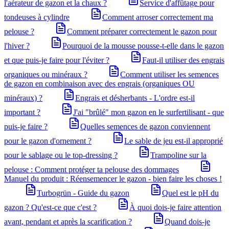
l'aérateur de gazon et la chaux ?
Service d'affûtage pour
tondeuses à cylindre
Comment arroser correctement ma
pelouse ?
Comment préparer correctement le gazon pour
l'hiver ?
Pourquoi de la mousse pousse-t-elle dans le gazon
et que puis-je faire pour l'éviter ?
Faut-il utiliser des engrais
organiques ou minéraux ?
Comment utiliser les semences
de gazon en combinaison avec des engrais (organiques OU
minéraux) ?
Engrais et désherbants - L'ordre est-il
important ?
J'ai "brûlé" mon gazon en le surfertilisant - que
puis-je faire ?
Quelles semences de gazon conviennent
pour le gazon d'ornement ?
Le sable de jeu est-il approprié
pour le sablage ou le top-dressing ?
Trampoline sur la
pelouse : Comment protéger ta pelouse des dommages
Manuel du produit : Réensemencer le gazon - bien faire les choses !
Turbogrün - Guide du gazon
Quel est le pH du
gazon ? Qu'est-ce que c'est ?
À quoi dois-je faire attention
avant, pendant et après la scarification ?
Quand dois-je