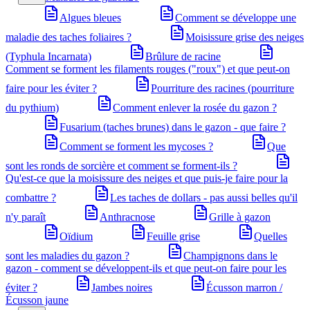
Algues bleues
Comment se développe une
maladie des taches foliaires ?
Moisissure grise des neiges
(Typhula Incarnata)
Brûlure de racine
Comment se forment les filaments rouges ("roux") et que peut-on
faire pour les éviter ?
Pourriture des racines (pourriture
du pythium)
Comment enlever la rosée du gazon ?
Fusarium (taches brunes) dans le gazon - que faire ?
Comment se forment les mycoses ?
Que
sont les ronds de sorcière et comment se forment-ils ?
Qu'est-ce que la moisissure des neiges et que puis-je faire pour la
combattre ?
Les taches de dollars - pas aussi belles qu'il
n'y paraît
Anthracnose
Grille à gazon
Oïdium
Feuille grise
Quelles
sont les maladies du gazon ?
Champignons dans le
gazon - comment se développent-ils et que peut-on faire pour les
éviter ?
Jambes noires
Écusson marron /
Écusson jaune