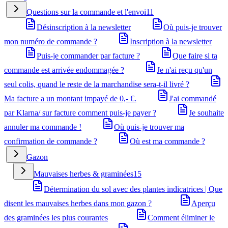
Questions sur la commande et l'envoi
11
Désinscription à la newsletter
Où puis-je trouver
mon numéro de commande ?
Inscription à la newsletter
Puis-je commander par facture ?
Que faire si ta
commande est arrivée endommagée ?
Je n'ai reçu qu'un
seul colis, quand le reste de la marchandise sera-t-il livré ?
Ma facture a un montant impayé de 0,- €.
J'ai commandé
par Klarna/ sur facture comment puis-je payer ?
Je souhaite
annuler ma commande !
Où puis-je trouver ma
confirmation de commande ?
Où est ma commande ?
Gazon
Mauvaises herbes & graminées
15
Détermination du sol avec des plantes indicatrices | Que
disent les mauvaises herbes dans mon gazon ?
Aperçu
des graminées les plus courantes
Comment éliminer le