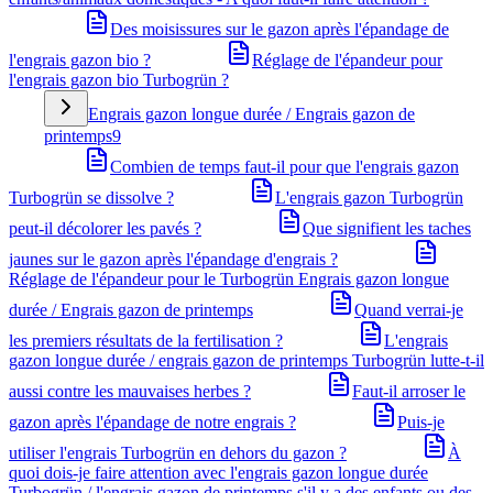
Des moisissures sur le gazon après l'épandage de
l'engrais gazon bio ?
Réglage de l'épandeur pour
l'engrais gazon bio Turbogrün ?
Engrais gazon longue durée / Engrais gazon de
printemps
9
Combien de temps faut-il pour que l'engrais gazon
Turbogrün se dissolve ?
L'engrais gazon Turbogrün
peut-il décolorer les pavés ?
Que signifient les taches
jaunes sur le gazon après l'épandage d'engrais ?
Réglage de l'épandeur pour le Turbogrün Engrais gazon longue
durée / Engrais gazon de printemps
Quand verrai-je
les premiers résultats de la fertilisation ?
L'engrais
gazon longue durée / engrais gazon de printemps Turbogrün lutte-t-il
aussi contre les mauvaises herbes ?
Faut-il arroser le
gazon après l'épandage de notre engrais ?
Puis-je
utiliser l'engrais Turbogrün en dehors du gazon ?
À
quoi dois-je faire attention avec l'engrais gazon longue durée
Turbogrün / l'engrais gazon de printemps s'il y a des enfants ou des