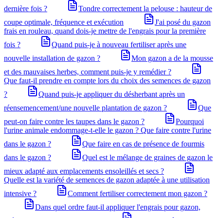
dernière fois ?
Tondre correctement la pelouse : hauteur de
coupe optimale, fréquence et exécution
J'ai posé du gazon
frais en rouleau, quand dois-je mettre de l'engrais pour la première
fois ?
Quand puis-je à nouveau fertiliser après une
nouvelle installation de gazon ?
Mon gazon a de la mousse
et des mauvaises herbes, comment puis-je y remédier ?
Que faut-il prendre en compte lors du choix des semences de gazon
?
Quand puis-je appliquer du désherbant après un
réensemencement/une nouvelle plantation de gazon ?
Que
peut-on faire contre les taupes dans le gazon ?
Pourquoi
l'urine animale endommage-t-elle le gazon ? Que faire contre l'urine
dans le gazon ?
Que faire en cas de présence de fourmis
dans le gazon ?
Quel est le mélange de graines de gazon le
mieux adapté aux emplacements ensoleillés et secs ?
Quelle est la variété de semences de gazon adaptée à une utilisation
intensive ?
Comment fertiliser correctement mon gazon ?
Dans quel ordre faut-il appliquer l'engrais pour gazon,