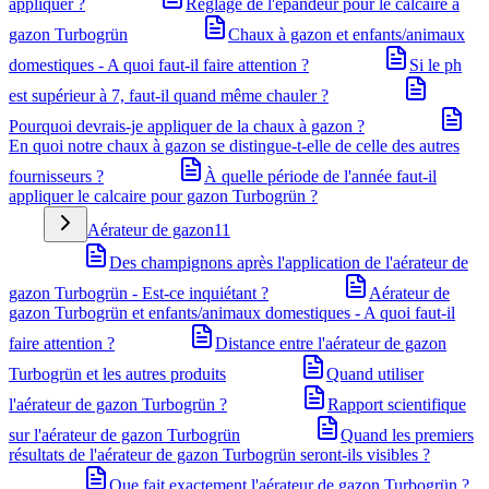
appliquer ?
Réglage de l'épandeur pour le calcaire à
gazon Turbogrün
Chaux à gazon et enfants/animaux
domestiques - A quoi faut-il faire attention ?
Si le ph
est supérieur à 7, faut-il quand même chauler ?
Pourquoi devrais-je appliquer de la chaux à gazon ?
En quoi notre chaux à gazon se distingue-t-elle de celle des autres
fournisseurs ?
À quelle période de l'année faut-il
appliquer le calcaire pour gazon Turbogrün ?
Aérateur de gazon
11
Des champignons après l'application de l'aérateur de
gazon Turbogrün - Est-ce inquiétant ?
Aérateur de
gazon Turbogrün et enfants/animaux domestiques - A quoi faut-il
faire attention ?
Distance entre l'aérateur de gazon
Turbogrün et les autres produits
Quand utiliser
l'aérateur de gazon Turbogrün ?
Rapport scientifique
sur l'aérateur de gazon Turbogrün
Quand les premiers
résultats de l'aérateur de gazon Turbogrün seront-ils visibles ?
Que fait exactement l'aérateur de gazon Turbogrün ?