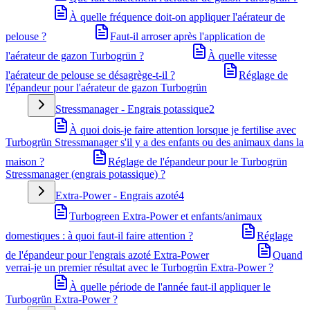
À quelle fréquence doit-on appliquer l'aérateur de
pelouse ?
Faut-il arroser après l'application de
l'aérateur de gazon Turbogrün ?
À quelle vitesse
l'aérateur de pelouse se désagrège-t-il ?
Réglage de
l'épandeur pour l'aérateur de gazon Turbogrün
Stressmanager - Engrais potassique
2
À quoi dois-je faire attention lorsque je fertilise avec
Turbogrün Stressmanager s'il y a des enfants ou des animaux dans la
maison ?
Réglage de l'épandeur pour le Turbogrün
Stressmanager (engrais potassique) ?
Extra-Power - Engrais azoté
4
Turbogreen Extra-Power et enfants/animaux
domestiques : à quoi faut-il faire attention ?
Réglage
de l'épandeur pour l'engrais azoté Extra-Power
Quand
verrai-je un premier résultat avec le Turbogrün Extra-Power ?
À quelle période de l'année faut-il appliquer le
Turbogrün Extra-Power ?