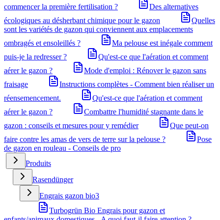
commencer la première fertilisation ?
Des alternatives
écologiques au désherbant chimique pour le gazon
Quelles
sont les variétés de gazon qui conviennent aux emplacements
ombragés et ensoleillés ?
Ma pelouse est inégale comment
puis-je la redresser ?
Qu'est-ce que l'aération et comment
aérer le gazon ?
Mode d'emploi : Rénover le gazon sans
fraisage
Instructions complètes - Comment bien réaliser un
réensemencement.
Qu'est-ce que l'aération et comment
aérer le gazon ?
Combattre l'humidité stagnante dans le
gazon : conseils et mesures pour y remédier
Que peut-on
faire contre les amas de vers de terre sur la pelouse ?
Pose
de gazon en rouleau - Conseils de pro
Produits
Rasendünger
Engrais gazon bio
3
Turbogrün Bio Engrais pour gazon et
enfants/animaux domestiques - A quoi faut-il faire attention ?