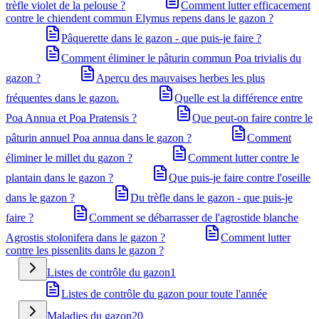
trèfle violet de la pelouse ?
Comment lutter efficacement
contre le chiendent commun Elymus repens dans le gazon ?
Pâquerette dans le gazon - que puis-je faire ?
Comment éliminer le pâturin commun Poa trivialis du
gazon ?
Aperçu des mauvaises herbes les plus
fréquentes dans le gazon.
Quelle est la différence entre
Poa Annua et Poa Pratensis ?
Que peut-on faire contre le
pâturin annuel Poa annua dans le gazon ?
Comment
éliminer le millet du gazon ?
Comment lutter contre le
plantain dans le gazon ?
Que puis-je faire contre l'oseille
dans le gazon ?
Du trèfle dans le gazon - que puis-je
faire ?
Comment se débarrasser de l'agrostide blanche
Agrostis stolonifera dans le gazon ?
Comment lutter
contre les pissenlits dans le gazon ?
Listes de contrôle du gazon
1
Listes de contrôle du gazon pour toute l'année
Maladies du gazon
20