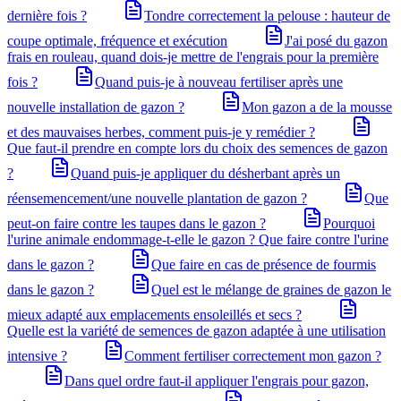
dernière fois ?
Tondre correctement la pelouse : hauteur de
coupe optimale, fréquence et exécution
J'ai posé du gazon
frais en rouleau, quand dois-je mettre de l'engrais pour la première
fois ?
Quand puis-je à nouveau fertiliser après une
nouvelle installation de gazon ?
Mon gazon a de la mousse
et des mauvaises herbes, comment puis-je y remédier ?
Que faut-il prendre en compte lors du choix des semences de gazon
?
Quand puis-je appliquer du désherbant après un
réensemencement/une nouvelle plantation de gazon ?
Que
peut-on faire contre les taupes dans le gazon ?
Pourquoi
l'urine animale endommage-t-elle le gazon ? Que faire contre l'urine
dans le gazon ?
Que faire en cas de présence de fourmis
dans le gazon ?
Quel est le mélange de graines de gazon le
mieux adapté aux emplacements ensoleillés et secs ?
Quelle est la variété de semences de gazon adaptée à une utilisation
intensive ?
Comment fertiliser correctement mon gazon ?
Dans quel ordre faut-il appliquer l'engrais pour gazon,