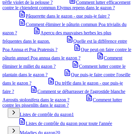
trèfle violet de la pelouse ?
Comment lutter efficacement
contre le chiendent commun Elymus repens dans le gazon ?
Pâquerette dans le gazon - que puis-je faire ?
Comment éliminer le pâturin commun Poa trivialis du
gazon ?
Aperçu des mauvaises herbes les plus
fréquentes dans le gazon.
Quelle est la différence entre
Poa Annua et Poa Pratensis ?
Que peut-on faire contre le
pâturin annuel Poa annua dans le gazon ?
Comment
éliminer le millet du gazon ?
Comment lutter contre le
plantain dans le gazon ?
Que puis-je faire contre l'oseille
dans le gazon ?
Du trèfle dans le gazon - que puis-je
faire ?
Comment se débarrasser de l'agrostide blanche
Agrostis stolonifera dans le gazon ?
Comment lutter
contre les pissenlits dans le gazon ?
Listes de contrôle du gazon
1
Listes de contrôle du gazon pour toute l'année
Maladies du gazon
20