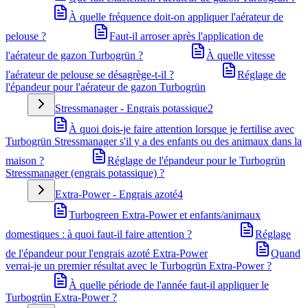
À quelle fréquence doit-on appliquer l'aérateur de
pelouse ?
Faut-il arroser après l'application de
l'aérateur de gazon Turbogrün ?
À quelle vitesse
l'aérateur de pelouse se désagrège-t-il ?
Réglage de
l'épandeur pour l'aérateur de gazon Turbogrün
Stressmanager - Engrais potassique
2
À quoi dois-je faire attention lorsque je fertilise avec
Turbogrün Stressmanager s'il y a des enfants ou des animaux dans la
maison ?
Réglage de l'épandeur pour le Turbogrün
Stressmanager (engrais potassique) ?
Extra-Power - Engrais azoté
4
Turbogreen Extra-Power et enfants/animaux
domestiques : à quoi faut-il faire attention ?
Réglage
de l'épandeur pour l'engrais azoté Extra-Power
Quand
verrai-je un premier résultat avec le Turbogrün Extra-Power ?
À quelle période de l'année faut-il appliquer le
Turbogrün Extra-Power ?