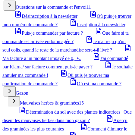
Questions sur la commande et l'envoi
11
Désinscription à la newsletter
Où puis-je trouver
mon numéro de commande ?
Inscription à la newsletter
Puis-je commander par facture ?
Que faire si ta
commande est arrivée endommagée ?
Je n'ai reçu qu'un
seul colis, quand le reste de la marchandise sera-t-il livré ?
Ma facture a un montant impayé de 0,- €.
J'ai commandé
par Klarna/ sur facture comment puis-je payer ?
Je souhaite
annuler ma commande !
Où puis-je trouver ma
confirmation de commande ?
Où est ma commande ?
Gazon
Mauvaises herbes & graminées
15
Détermination du sol avec des plantes indicatrices | Que
disent les mauvaises herbes dans mon gazon ?
Aperçu
des graminées les plus courantes
Comment éliminer le