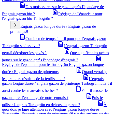
Des moisissures sur le gazon après l'épandage de
l'engrais gazon bio ?
Réglage de l'épandeur pour
l'engrais gazon bio Turbogrün ?
Engrais gazon longue durée / Engrais gazon de
printemps
9
Combien de temps faut-il pour que l'engrais gazon
Turbogrün se dissolve ?
L'engrais gazon Turbogrün
peut-il décolorer les pavés ?
Que signifient les taches
jaunes sur le gazon après l'épandage d'engrais ?
Réglage de l'épandeur pour le Turbogrün Engrais gazon longue
durée / Engrais gazon de printemps
Quand verrai-je
les premiers résultats de la fertilisation ?
L'engrais
gazon longue durée / engrais gazon de printemps Turbogrün lutte-t-il
aussi contre les mauvaises herbes ?
Faut-il arroser le
gazon après l'épandage de notre engrais ?
Puis-je
utiliser l'engrais Turbogrün en dehors du gazon ?
À
quoi dois-je faire attention avec l'engrais gazon longue durée
Turbogrün / l'engrais gazon de printemps s'il y a des enfants ou des