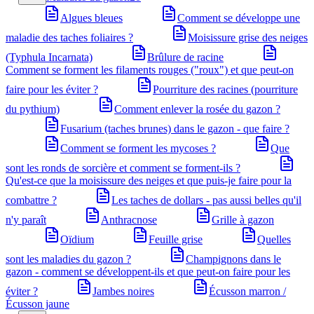
Algues bleues
Comment se développe une
maladie des taches foliaires ?
Moisissure grise des neiges
(Typhula Incarnata)
Brûlure de racine
Comment se forment les filaments rouges ("roux") et que peut-on
faire pour les éviter ?
Pourriture des racines (pourriture
du pythium)
Comment enlever la rosée du gazon ?
Fusarium (taches brunes) dans le gazon - que faire ?
Comment se forment les mycoses ?
Que
sont les ronds de sorcière et comment se forment-ils ?
Qu'est-ce que la moisissure des neiges et que puis-je faire pour la
combattre ?
Les taches de dollars - pas aussi belles qu'il
n'y paraît
Anthracnose
Grille à gazon
Oïdium
Feuille grise
Quelles
sont les maladies du gazon ?
Champignons dans le
gazon - comment se développent-ils et que peut-on faire pour les
éviter ?
Jambes noires
Écusson marron /
Écusson jaune