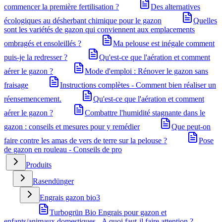
commencer la première fertilisation ?
Des alternatives
écologiques au désherbant chimique pour le gazon
Quelles
sont les variétés de gazon qui conviennent aux emplacements
ombragés et ensoleillés ?
Ma pelouse est inégale comment
puis-je la redresser ?
Qu'est-ce que l'aération et comment
aérer le gazon ?
Mode d'emploi : Rénover le gazon sans
fraisage
Instructions complètes - Comment bien réaliser un
réensemencement.
Qu'est-ce que l'aération et comment
aérer le gazon ?
Combattre l'humidité stagnante dans le
gazon : conseils et mesures pour y remédier
Que peut-on
faire contre les amas de vers de terre sur la pelouse ?
Pose
de gazon en rouleau - Conseils de pro
Produits
Rasendünger
Engrais gazon bio
3
Turbogrün Bio Engrais pour gazon et
enfants/animaux domestiques - A quoi faut-il faire attention ?