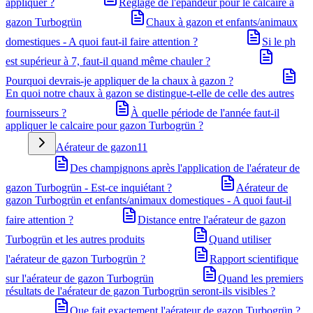
appliquer ?
Réglage de l'épandeur pour le calcaire à
gazon Turbogrün
Chaux à gazon et enfants/animaux
domestiques - A quoi faut-il faire attention ?
Si le ph
est supérieur à 7, faut-il quand même chauler ?
Pourquoi devrais-je appliquer de la chaux à gazon ?
En quoi notre chaux à gazon se distingue-t-elle de celle des autres
fournisseurs ?
À quelle période de l'année faut-il
appliquer le calcaire pour gazon Turbogrün ?
Aérateur de gazon
11
Des champignons après l'application de l'aérateur de
gazon Turbogrün - Est-ce inquiétant ?
Aérateur de
gazon Turbogrün et enfants/animaux domestiques - A quoi faut-il
faire attention ?
Distance entre l'aérateur de gazon
Turbogrün et les autres produits
Quand utiliser
l'aérateur de gazon Turbogrün ?
Rapport scientifique
sur l'aérateur de gazon Turbogrün
Quand les premiers
résultats de l'aérateur de gazon Turbogrün seront-ils visibles ?
Que fait exactement l'aérateur de gazon Turbogrün ?