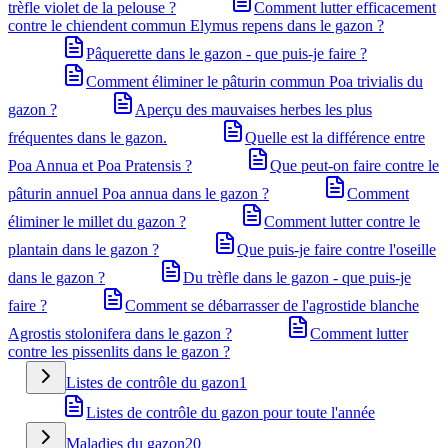
trèfle violet de la pelouse ?
Comment lutter efficacement
contre le chiendent commun Elymus repens dans le gazon ?
Pâquerette dans le gazon - que puis-je faire ?
Comment éliminer le pâturin commun Poa trivialis du
gazon ?
Aperçu des mauvaises herbes les plus
fréquentes dans le gazon.
Quelle est la différence entre
Poa Annua et Poa Pratensis ?
Que peut-on faire contre le
pâturin annuel Poa annua dans le gazon ?
Comment
éliminer le millet du gazon ?
Comment lutter contre le
plantain dans le gazon ?
Que puis-je faire contre l'oseille
dans le gazon ?
Du trèfle dans le gazon - que puis-je
faire ?
Comment se débarrasser de l'agrostide blanche
Agrostis stolonifera dans le gazon ?
Comment lutter
contre les pissenlits dans le gazon ?
Listes de contrôle du gazon
1
Listes de contrôle du gazon pour toute l'année
Maladies du gazon
20