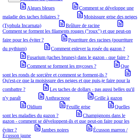
Algues bleues
Comment se développe une
maladie des taches foliaires ?
Moisissure grise des neiges
(Typhula Incarnata)
Brûlure de racine
Comment se forment les filaments rouges ("roux") et que peut-on
faire pour les éviter ?
Pourriture des racines (pourriture
du pythium)
Comment enlever la rosée du gazon ?
Fusarium (taches brunes) dans le gazon - que faire ?
Comment se forment les mycoses ?
Que
sont les ronds de sorcière et comment se forment-ils ?
Qu'est-ce que la moisissure des neiges et que puis-je faire pour la
combattre ?
Les taches de dollars - pas aussi belles qu'il
n'y paraît
Anthracnose
Grille à gazon
Oïdium
Feuille grise
Quelles
sont les maladies du gazon ?
Champignons dans le
gazon - comment se développent-ils et que peut-on faire pour les
éviter ?
Jambes noires
Écusson marron /
Écusson jaune