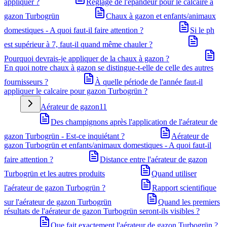
appliquer ?
Réglage de l'épandeur pour le calcaire à
gazon Turbogrün
Chaux à gazon et enfants/animaux
domestiques - A quoi faut-il faire attention ?
Si le ph
est supérieur à 7, faut-il quand même chauler ?
Pourquoi devrais-je appliquer de la chaux à gazon ?
En quoi notre chaux à gazon se distingue-t-elle de celle des autres
fournisseurs ?
À quelle période de l'année faut-il
appliquer le calcaire pour gazon Turbogrün ?
Aérateur de gazon
11
Des champignons après l'application de l'aérateur de
gazon Turbogrün - Est-ce inquiétant ?
Aérateur de
gazon Turbogrün et enfants/animaux domestiques - A quoi faut-il
faire attention ?
Distance entre l'aérateur de gazon
Turbogrün et les autres produits
Quand utiliser
l'aérateur de gazon Turbogrün ?
Rapport scientifique
sur l'aérateur de gazon Turbogrün
Quand les premiers
résultats de l'aérateur de gazon Turbogrün seront-ils visibles ?
Que fait exactement l'aérateur de gazon Turbogrün ?