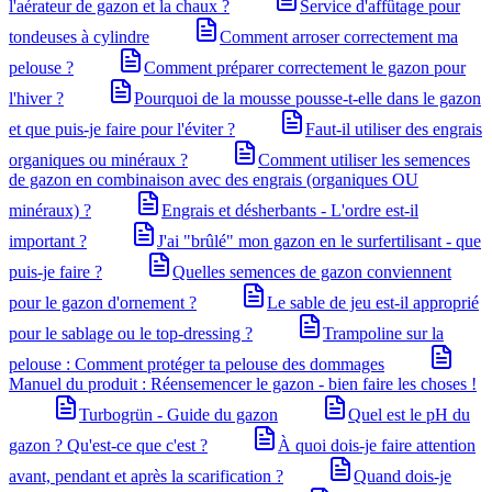
l'aérateur de gazon et la chaux ?
Service d'affûtage pour
tondeuses à cylindre
Comment arroser correctement ma
pelouse ?
Comment préparer correctement le gazon pour
l'hiver ?
Pourquoi de la mousse pousse-t-elle dans le gazon
et que puis-je faire pour l'éviter ?
Faut-il utiliser des engrais
organiques ou minéraux ?
Comment utiliser les semences
de gazon en combinaison avec des engrais (organiques OU
minéraux) ?
Engrais et désherbants - L'ordre est-il
important ?
J'ai "brûlé" mon gazon en le surfertilisant - que
puis-je faire ?
Quelles semences de gazon conviennent
pour le gazon d'ornement ?
Le sable de jeu est-il approprié
pour le sablage ou le top-dressing ?
Trampoline sur la
pelouse : Comment protéger ta pelouse des dommages
Manuel du produit : Réensemencer le gazon - bien faire les choses !
Turbogrün - Guide du gazon
Quel est le pH du
gazon ? Qu'est-ce que c'est ?
À quoi dois-je faire attention
avant, pendant et après la scarification ?
Quand dois-je