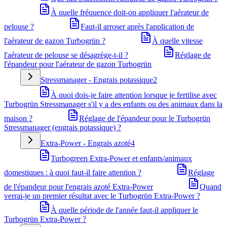
À quelle fréquence doit-on appliquer l'aérateur de
pelouse ?
Faut-il arroser après l'application de
l'aérateur de gazon Turbogrün ?
À quelle vitesse
l'aérateur de pelouse se désagrège-t-il ?
Réglage de
l'épandeur pour l'aérateur de gazon Turbogrün
Stressmanager - Engrais potassique
2
À quoi dois-je faire attention lorsque je fertilise avec
Turbogrün Stressmanager s'il y a des enfants ou des animaux dans la
maison ?
Réglage de l'épandeur pour le Turbogrün
Stressmanager (engrais potassique) ?
Extra-Power - Engrais azoté
4
Turbogreen Extra-Power et enfants/animaux
domestiques : à quoi faut-il faire attention ?
Réglage
de l'épandeur pour l'engrais azoté Extra-Power
Quand
verrai-je un premier résultat avec le Turbogrün Extra-Power ?
À quelle période de l'année faut-il appliquer le
Turbogrün Extra-Power ?