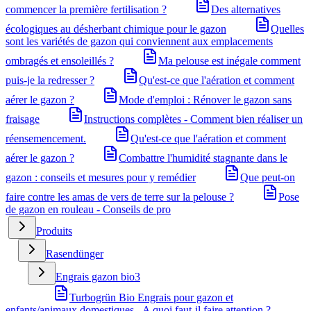
commencer la première fertilisation ?
Des alternatives
écologiques au désherbant chimique pour le gazon
Quelles
sont les variétés de gazon qui conviennent aux emplacements
ombragés et ensoleillés ?
Ma pelouse est inégale comment
puis-je la redresser ?
Qu'est-ce que l'aération et comment
aérer le gazon ?
Mode d'emploi : Rénover le gazon sans
fraisage
Instructions complètes - Comment bien réaliser un
réensemencement.
Qu'est-ce que l'aération et comment
aérer le gazon ?
Combattre l'humidité stagnante dans le
gazon : conseils et mesures pour y remédier
Que peut-on
faire contre les amas de vers de terre sur la pelouse ?
Pose
de gazon en rouleau - Conseils de pro
Produits
Rasendünger
Engrais gazon bio
3
Turbogrün Bio Engrais pour gazon et
enfants/animaux domestiques - A quoi faut-il faire attention ?