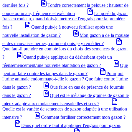
dernière fois ?
Tondre correctement la pelouse : hauteur de
coupe optimale, fréquence et exécution
J'ai posé du gazon
frais en rouleau, quand dois-je mettre de l'engrais pour la première
fois ?
Quand puis-je à nouveau fertiliser après une
nouvelle installation de gazon ?
Mon gazon a de la mousse
et des mauvaises herbes, comment puis-je y remédier ?
Que faut-il prendre en compte lors du choix des semences de gazon
?
Quand puis-je appliquer du désherbant après un
réensemencement/une nouvelle plantation de gazon ?
Que
peut-on faire contre les taupes dans le gazon ?
Pourquoi
l'urine animale endommage-t-elle le gazon ? Que faire contre l'urine
dans le gazon ?
Que faire en cas de présence de fourmis
dans le gazon ?
Quel est le mélange de graines de gazon le
mieux adapté aux emplacements ensoleillés et secs ?
Quelle est la variété de semences de gazon adaptée à une utilisation
intensive ?
Comment fertiliser correctement mon gazon ?
Dans quel ordre faut-il appliquer l'engrais pour gazon,