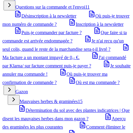
Questions sur la commande et l'envoi
11
Désinscription à la newsletter
Où puis-je trouver
mon numéro de commande ?
Inscription à la newsletter
Puis-je commander par facture ?
Que faire si ta
commande est arrivée endommagée ?
Je n'ai reçu qu'un
seul colis, quand le reste de la marchandise sera-t-il livré ?
Ma facture a un montant impayé de 0,- €.
J'ai commandé
par Klarna/ sur facture comment puis-je payer ?
Je souhaite
annuler ma commande !
Où puis-je trouver ma
confirmation de commande ?
Où est ma commande ?
Gazon
Mauvaises herbes & graminées
15
Détermination du sol avec des plantes indicatrices | Que
disent les mauvaises herbes dans mon gazon ?
Aperçu
des graminées les plus courantes
Comment éliminer le