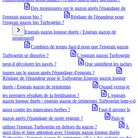
Des moisissures sur le gazon après l'épandage de
l'engrais gazon bio ?
Réglage de l'épandeur pour
l'engrais gazon bio Turbogrün ?
Engrais gazon longue durée / Engrais gazon de
printemps
9
Combien de temps faut-il pour que l'engrais gazon
Turbogrün se dissolve ?
L'engrais gazon Turbogrün
peut-il décolorer les pavés ?
Que signifient les taches
jaunes sur le gazon après l'épandage d'engrais ?
Réglage de l'épandeur pour le Turbogrün Engrais gazon longue
durée / Engrais gazon de printemps
Quand verrai-je
les premiers résultats de la fertilisation ?
L'engrais
gazon longue durée / engrais gazon de printemps Turbogrün lutte-t-il
aussi contre les mauvaises herbes ?
Faut-il arroser le
gazon après l'épandage de notre engrais ?
Puis-je
utiliser l'engrais Turbogrün en dehors du gazon ?
À
quoi dois-je faire attention avec l'engrais gazon longue durée
Turbogrün / l'engrais gazon de printemps s'il y a des enfants ou des