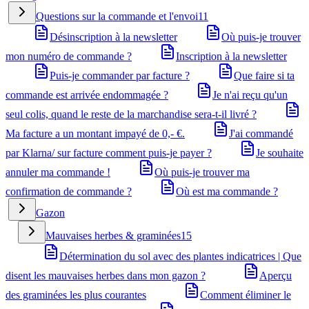
Questions sur la commande et l'envoi
11
Désinscription à la newsletter
Où puis-je trouver
mon numéro de commande ?
Inscription à la newsletter
Puis-je commander par facture ?
Que faire si ta
commande est arrivée endommagée ?
Je n'ai reçu qu'un
seul colis, quand le reste de la marchandise sera-t-il livré ?
Ma facture a un montant impayé de 0,- €.
J'ai commandé
par Klarna/ sur facture comment puis-je payer ?
Je souhaite
annuler ma commande !
Où puis-je trouver ma
confirmation de commande ?
Où est ma commande ?
Gazon
Mauvaises herbes & graminées
15
Détermination du sol avec des plantes indicatrices | Que
disent les mauvaises herbes dans mon gazon ?
Aperçu
des graminées les plus courantes
Comment éliminer le