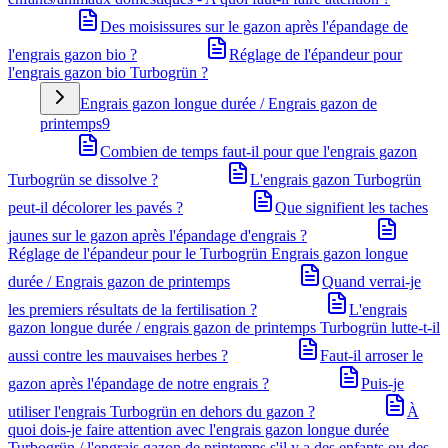
Des moisissures sur le gazon après l'épandage de
l'engrais gazon bio ?
Réglage de l'épandeur pour
l'engrais gazon bio Turbogrün ?
Engrais gazon longue durée / Engrais gazon de
printemps
9
Combien de temps faut-il pour que l'engrais gazon
Turbogrün se dissolve ?
L'engrais gazon Turbogrün
peut-il décolorer les pavés ?
Que signifient les taches
jaunes sur le gazon après l'épandage d'engrais ?
Réglage de l'épandeur pour le Turbogrün Engrais gazon longue
durée / Engrais gazon de printemps
Quand verrai-je
les premiers résultats de la fertilisation ?
L'engrais
gazon longue durée / engrais gazon de printemps Turbogrün lutte-t-il
aussi contre les mauvaises herbes ?
Faut-il arroser le
gazon après l'épandage de notre engrais ?
Puis-je
utiliser l'engrais Turbogrün en dehors du gazon ?
À
quoi dois-je faire attention avec l'engrais gazon longue durée
Turbogrün / l'engrais gazon de printemps s'il y a des enfants ou des