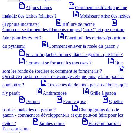
Algues bleues
Comment se développe une
maladie des taches foliaires ?
Moisissure grise des neiges
(Typhula Incarnata)
Brûlure de racine
Comment se forment les filaments rouges ("roux") et que peut-on
faire pour les éviter ?
Pourriture des racines (pourriture
du pythium)
Comment enlever la rosée du gazon ?
Fusarium (taches brunes) dans le gazon - que faire ?
Comment se forment les mycoses ?
Que
sont les ronds de sorcière et comment se forment-ils ?
Qu'est-ce que la moisissure des neiges et que puis-je faire pour la
combattre ?
Les taches de dollars - pas aussi belles qu'il
n'y paraît
Anthracnose
Grille à gazon
Oïdium
Feuille grise
Quelles
sont les maladies du gazon ?
Champignons dans le
gazon - comment se développent-ils et que peut-on faire pour les
éviter ?
Jambes noires
Écusson marron /
Écusson jaune