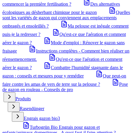
commencer la première fertilisation ?
Des alternatives
écologiques au désherbant chimique pour le gazon
Quelles
sont les variétés de gazon qui conviennent aux emplacements
ombragés et ensoleillés ?
Ma pelouse est inégale comment
puis-je la redresser ?
Qu'est-ce que l'aération et comment
aérer le gazon ?
Mode d'emploi : Rénover le gazon sans
fraisage
Instructions complètes - Comment bien réaliser un
réensemencement.
Qu'est-ce que l'aération et comment
aérer le gazon ?
Combattre l'humidité stagnante dans le
gazon : conseils et mesures pour y remédier
Que peut-on
faire contre les amas de vers de terre sur la pelouse ?
Pose
de gazon en rouleau - Conseils de pro
Produits
Rasendünger
Engrais gazon bio
3
Turbogrün Bio Engrais pour gazon et
enfants/animaux domestiques - A quoi faut-il faire attention ?