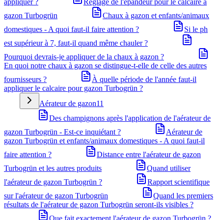
appliquer ?
Réglage de l'épandeur pour le calcaire à
gazon Turbogrün
Chaux à gazon et enfants/animaux
domestiques - A quoi faut-il faire attention ?
Si le ph
est supérieur à 7, faut-il quand même chauler ?
Pourquoi devrais-je appliquer de la chaux à gazon ?
En quoi notre chaux à gazon se distingue-t-elle de celle des autres
fournisseurs ?
À quelle période de l'année faut-il
appliquer le calcaire pour gazon Turbogrün ?
Aérateur de gazon
11
Des champignons après l'application de l'aérateur de
gazon Turbogrün - Est-ce inquiétant ?
Aérateur de
gazon Turbogrün et enfants/animaux domestiques - A quoi faut-il
faire attention ?
Distance entre l'aérateur de gazon
Turbogrün et les autres produits
Quand utiliser
l'aérateur de gazon Turbogrün ?
Rapport scientifique
sur l'aérateur de gazon Turbogrün
Quand les premiers
résultats de l'aérateur de gazon Turbogrün seront-ils visibles ?
Que fait exactement l'aérateur de gazon Turbogrün ?