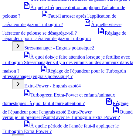
À quelle fréquence doit-on appliquer l'aérateur de
pelouse ?
Faut-il arroser après l'application de
l'aérateur de gazon Turbogrün ?
À quelle vitesse
l'aérateur de pelouse se désagrège-t-il ?
Réglage de
l'épandeur pour l'aérateur de gazon Turbogrün
Stressmanager - Engrais potassique
2
À quoi dois-je faire attention lorsque je fertilise avec
Turbogrün Stressmanager s'il y a des enfants ou des animaux dans la
maison ?
Réglage de l'épandeur pour le Turbogrün
Stressmanager (engrais potassique) ?
Extra-Power - Engrais azoté
4
Turbogreen Extra-Power et enfants/animaux
domestiques : à quoi faut-il faire attention ?
Réglage
de l'épandeur pour l'engrais azoté Extra-Power
Quand
verrai-je un premier résultat avec le Turbogrün Extra-Power ?
À quelle période de l'année faut-il appliquer le
Turbogrün Extra-Power ?