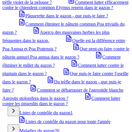
trèfle violet de la pelouse ?
Comment lutter efficacement
contre le chiendent commun Elymus repens dans le gazon ?
Pâquerette dans le gazon - que puis-je faire ?
Comment éliminer le pâturin commun Poa trivialis du
gazon ?
Aperçu des mauvaises herbes les plus
fréquentes dans le gazon.
Quelle est la différence entre
Poa Annua et Poa Pratensis ?
Que peut-on faire contre le
pâturin annuel Poa annua dans le gazon ?
Comment
éliminer le millet du gazon ?
Comment lutter contre le
plantain dans le gazon ?
Que puis-je faire contre l'oseille
dans le gazon ?
Du trèfle dans le gazon - que puis-je
faire ?
Comment se débarrasser de l'agrostide blanche
Agrostis stolonifera dans le gazon ?
Comment lutter
contre les pissenlits dans le gazon ?
Listes de contrôle du gazon
1
Listes de contrôle du gazon pour toute l'année
Maladies du gazon
20