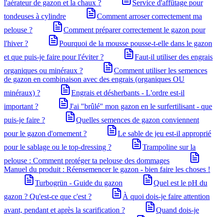
l'aérateur de gazon et la chaux ?
Service d'affûtage pour
tondeuses à cylindre
Comment arroser correctement ma
pelouse ?
Comment préparer correctement le gazon pour
l'hiver ?
Pourquoi de la mousse pousse-t-elle dans le gazon
et que puis-je faire pour l'éviter ?
Faut-il utiliser des engrais
organiques ou minéraux ?
Comment utiliser les semences
de gazon en combinaison avec des engrais (organiques OU
minéraux) ?
Engrais et désherbants - L'ordre est-il
important ?
J'ai "brûlé" mon gazon en le surfertilisant - que
puis-je faire ?
Quelles semences de gazon conviennent
pour le gazon d'ornement ?
Le sable de jeu est-il approprié
pour le sablage ou le top-dressing ?
Trampoline sur la
pelouse : Comment protéger ta pelouse des dommages
Manuel du produit : Réensemencer le gazon - bien faire les choses !
Turbogrün - Guide du gazon
Quel est le pH du
gazon ? Qu'est-ce que c'est ?
À quoi dois-je faire attention
avant, pendant et après la scarification ?
Quand dois-je