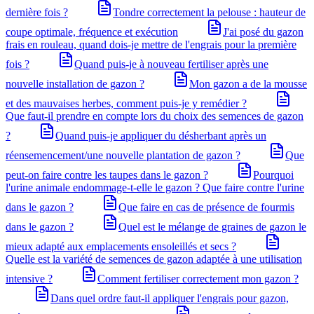
dernière fois ?
Tondre correctement la pelouse : hauteur de
coupe optimale, fréquence et exécution
J'ai posé du gazon
frais en rouleau, quand dois-je mettre de l'engrais pour la première
fois ?
Quand puis-je à nouveau fertiliser après une
nouvelle installation de gazon ?
Mon gazon a de la mousse
et des mauvaises herbes, comment puis-je y remédier ?
Que faut-il prendre en compte lors du choix des semences de gazon
?
Quand puis-je appliquer du désherbant après un
réensemencement/une nouvelle plantation de gazon ?
Que
peut-on faire contre les taupes dans le gazon ?
Pourquoi
l'urine animale endommage-t-elle le gazon ? Que faire contre l'urine
dans le gazon ?
Que faire en cas de présence de fourmis
dans le gazon ?
Quel est le mélange de graines de gazon le
mieux adapté aux emplacements ensoleillés et secs ?
Quelle est la variété de semences de gazon adaptée à une utilisation
intensive ?
Comment fertiliser correctement mon gazon ?
Dans quel ordre faut-il appliquer l'engrais pour gazon,